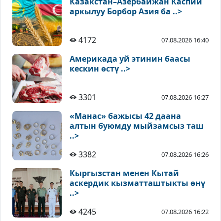
Казакстан–Азербайжан Каспий
аркылуу Борбор Азия ба ..>
4172
07.08.2026 16:40
Америкада уй этинин баасы
кескин өстү ..>
3301
07.08.2026 16:27
«Манас» бажысы 42 даана
алтын буюмду мыйзамсыз таш
..>
3382
07.08.2026 16:26
Кыргызстан менен Кытай
аскердик кызматташтыкты өнү
..>
4245
07.08.2026 16:22