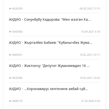
4626209
06.05.2022 13:15
АУДИО - Сонунбүбү Кадырова: “Мен жазган Ка...
5043580
15.09.2021 6:18
АУДИО - Жыргалбек Бабаев: “Кубанычбек Жума...
4665031
10.02.2021 23:17
АУДИО - Жактоочу: “Депутат Жумалиевдин 16 ...
4635046
10.02.2021 23:02
АУДИО - ...Коронавирус келгенине аябай сүй...
4690170
31.03.2020 4:20