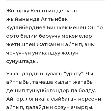
Жогорку Кеңештин депутат
жыйынында Алтынбек
Кудайбердиев Бишкек менен Ошто
орто билим берүүчү мекемелер
жетишпей жатканын айтып, аны
чечүүнүн уникалдуу жолун
сунуштады.
Уккандардын кулагы “үрктү”. Чын
айттыбы, тамаша кылып жатабы
дешип түшүнбөгөндөр да болду.
Айтор, логикага сыйбаган нерсени
айтып, далайдын оозун ачырды.