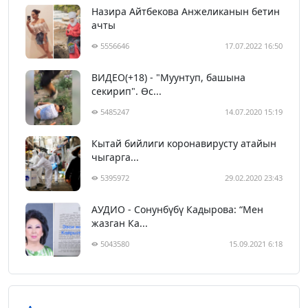
Назира Айтбекова Анжеликанын бетин
ачты
5556646
17.07.2022 16:50
ВИДЕО(+18) - "Муунтуп, башына
секирип". Өс...
5485247
14.07.2020 15:19
Кытай бийлиги коронавирусту атайын
чыгарга...
5395972
29.02.2020 23:43
АУДИО - Сонунбүбү Кадырова: “Мен
жазган Ка...
5043580
15.09.2021 6:18