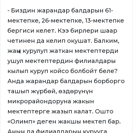
- Биздин жарандар балдарын 61-
мектепке, 26-мектепке, 13-мектепке
бергиси келет. Кээ бирлери шаар
четинен да келип окушат. Балким,
жаңы курулуп жаткан мектептерди
ушул мектептердин филиалдары
кылып куруп койсо болбойт беле?
Анда жарандар балдарын борборго
ташып жүрбөй, өздөрүнүн
микрорайондоруна жакын
мектептерге жазып калат. Ошто
«Олимп» деген жакшы мектеп бар.
Анын да филиалдарын курууга