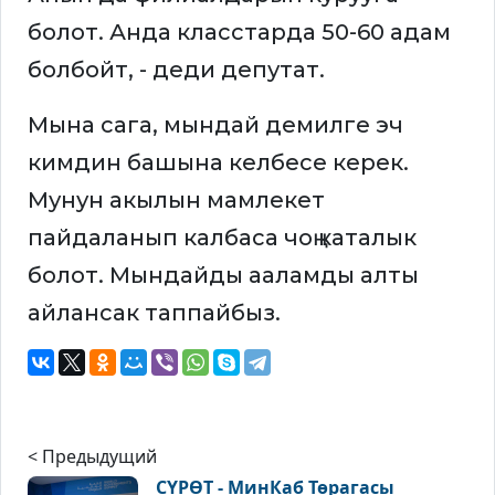
болот. Анда класстарда 50-60 адам
болбойт, - деди депутат.
Мына сага, мындай демилге эч
кимдин башына келбесе керек.
Мунун акылын мамлекет
пайдаланып калбаса чоң каталык
болот. Мындайды ааламды алты
айлансак таппайбыз.
< Предыдущий
СҮРӨТ - МинКаб Төрагасы