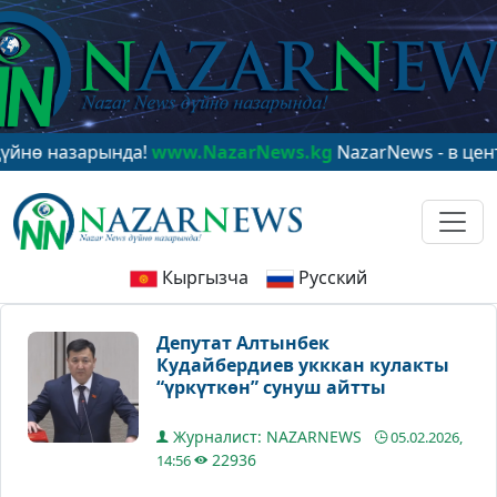
азарында!
www.NazarNews.kg
NazarNews - в центре ми
Кыргызча
Русский
Депутат Алтынбек
Кудайбердиев укккан кулакты
“үркүткөн” сунуш айтты
Журналист: NAZARNEWS
05.02.2026,
22936
14:56