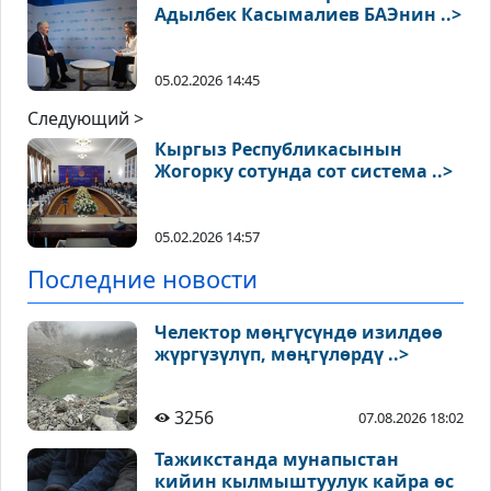
Адылбек Касымалиев БАЭнин ..>
05.02.2026 14:45
Следующий >
Кыргыз Республикасынын
Жогорку сотунда сот система ..>
05.02.2026 14:57
Последние новости
Челектор мөңгүсүндө изилдөө
жүргүзүлүп, мөңгүлөрдү ..>
3256
07.08.2026 18:02
Тажикстанда мунапыстан
кийин кылмыштуулук кайра өс