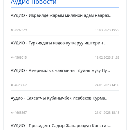
Аудио новости
АУДИО - Израилде жарым миллион адам наараз...
4597529
13.03.2023 19:22
АУДИО - Түркиядагы издөө-куткаруу иштерин ...
4568015
19.02.2023 21:32
АУДИО - Америкалык чалгынчы: Дүйнө жүзү Пу...
4628862
24.01.2023 14:39
Аудио - Саясатчы Кубанычбек Исабеков Курма...
4663867
21.01.2023 18:15
АУДИО - Президент Садыр Жапаровдун Констит...