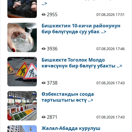
..>
2955
07.08.2026 17:51
Бишкектин 10-кичи районунун
бир бөлүгүндө суу убак ..>
3936
07.08.2026 17:46
Бишкекте Тоголок Молдо
көчөсүнүн бир бөлүгү убакты ..>
3738
07.08.2026 17:43
Өзбекстандын соода
тартыштыгы өстү ..>
2871
07.08.2026 17:43
Жалал-Абадда курулуш