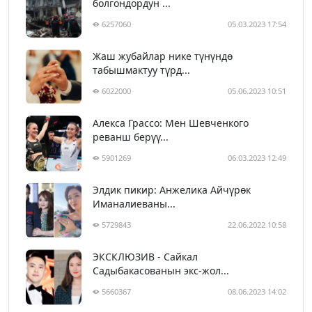
болгондордун ...
6257060
05.03.2023 17:54
Жаш жубайлар нике түнүндө
табышмактуу түрд...
6022000
05.06.2023 10:51
Алекса Грассо: Мен Шевченкого
реванш берүү...
5901269
06.03.2023 12:49
Элдик пикир: Анжелика Айчүрөк
Иманалиеваны...
5729843
22.06.2022 10:58
ЭКСКЛЮЗИВ - Сайкал
Садыбакасованын экс-жол...
5660367
08.06.2023 14:02