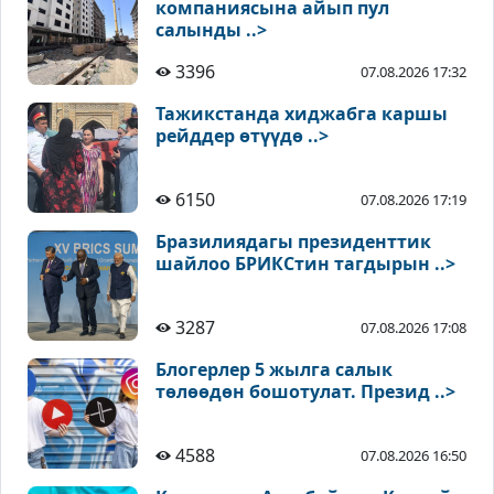
компаниясына айып пул
салынды ..>
3396
07.08.2026 17:32
Тажикстанда хиджабга каршы
рейддер өтүүдө ..>
6150
07.08.2026 17:19
Бразилиядагы президенттик
шайлоо БРИКСтин тагдырын ..>
3287
07.08.2026 17:08
Блогерлер 5 жылга салык
төлөөдөн бошотулат. Презид ..>
4588
07.08.2026 16:50