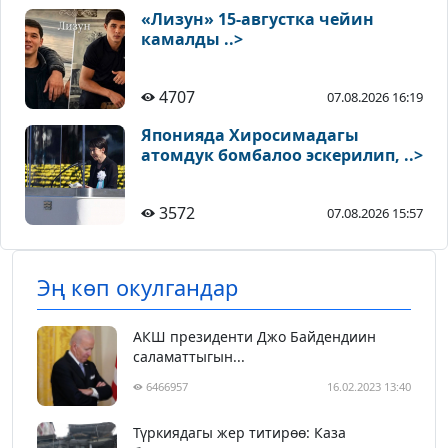
«Лизун» 15-августка чейин
камалды ..>
4707
07.08.2026 16:19
Японияда Хиросимадагы
атомдук бомбалоо эскерилип, ..>
3572
07.08.2026 15:57
Эң көп окулгандар
АКШ президенти Джо Байдендиин
саламаттыгын...
6466957
16.02.2023 13:40
Түркиядагы жер титирөө: Каза