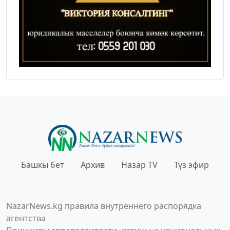
Башкы бет
Архив
Назар TV
Түз эфир
NazarNews.kg правила внутреннего распорядка
агентства