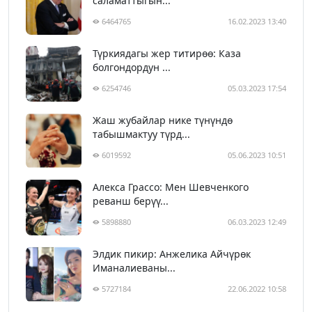
саламаттыгын...
6464765
16.02.2023 13:40
Түркиядагы жер титирөө: Каза
болгондордун ...
6254746
05.03.2023 17:54
Жаш жубайлар нике түнүндө
табышмактуу түрд...
6019592
05.06.2023 10:51
Алекса Грассо: Мен Шевченкого
реванш берүү...
5898880
06.03.2023 12:49
Элдик пикир: Анжелика Айчүрөк
Иманалиеваны...
5727184
22.06.2022 10:58