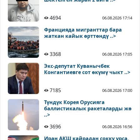
4694
06.08.2026 17:14
Францияда мигранттар бара
жаткан кайык өрттөндү ..>
3368
06.08.2026 17:05
Экс-депутат Куванычбек
Конгантиевге сот өкүмү чыкт ..>
7185
06.08.2026 17:00
Түндүк Корея Орусияга
баллистикалык ракеталарды жө
..>
3696
06.08.2026 16:56
Иран АКШ кайрадан сокку урса,