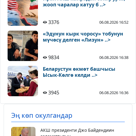
жооп чаралар катуу б ..>
3376
06.08.2026 16:52
«Эдунун кырк чоросу» тобунун
мүчөсү делген «Лизун» ..>
9834
06.08.2026 16:38
Беларустун өкмөт башчысы
Ысык-Көлгө келди ..>
3945
06.08.2026 16:36
Эң көп окулгандар
АКШ президенти Джо Байдендиин