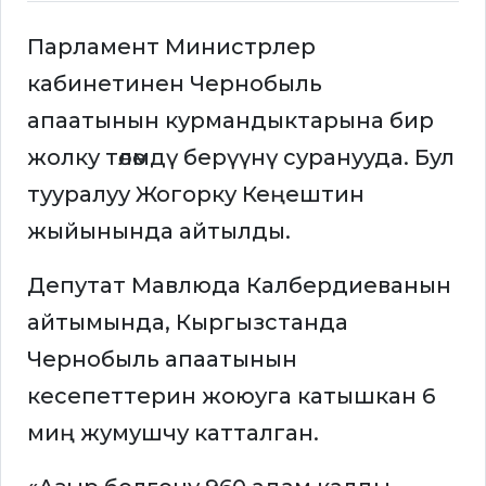
Парламент Министрлер
кабинетинен Чернобыль
апаатынын курмандыктарына бир
жолку төлөмдү берүүнү суранууда. Бул
тууралуу Жогорку Кеңештин
жыйынында айтылды.
Депутат Мавлюда Калбердиеванын
айтымында, Кыргызстанда
Чернобыль апаатынын
кесепеттерин жоюуга катышкан 6
миң жумушчу катталган.