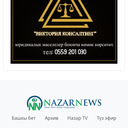
Башкы бет
Архив
Назар TV
Түз эфир