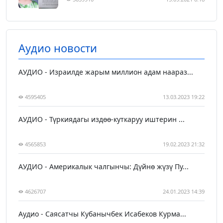
Аудио новости
АУДИО - Израилде жарым миллион адам наараз...
4595405
13.03.2023 19:22
АУДИО - Түркиядагы издөө-куткаруу иштерин ...
4565853
19.02.2023 21:32
АУДИО - Америкалык чалгынчы: Дүйнө жүзү Пу...
4626707
24.01.2023 14:39
Аудио - Саясатчы Кубанычбек Исабеков Курма...