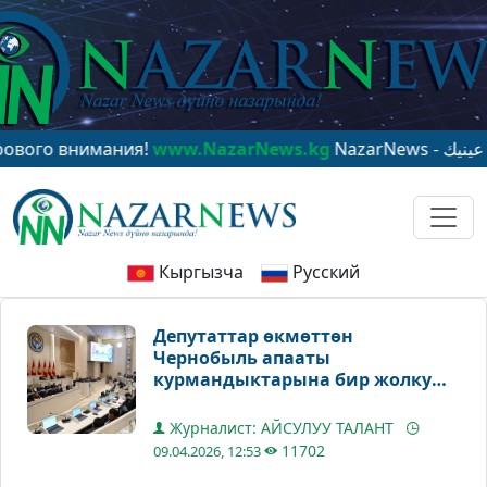
 внимания!
www.NazarNews.kg
Кыргызча
Русский
Депутаттар өкмөттөн
Чернобыль апааты
курмандыктарына бир жолку
төлөмдү берүүнү суранды
Журналист: АЙСУЛУУ ТАЛАНТ
11702
09.04.2026, 12:53