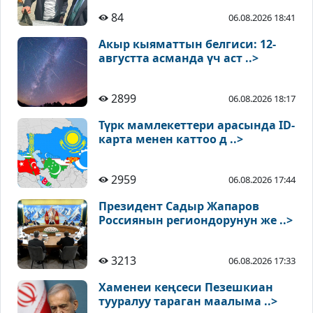
84
06.08.2026 18:41
Акыр кыяматтын белгиси: 12-
августта асманда үч аст ..>
2899
06.08.2026 18:17
Түрк мамлекеттери арасында ID-
карта менен каттоо д ..>
2959
06.08.2026 17:44
Президент Садыр Жапаров
Россиянын региондорунун же ..>
3213
06.08.2026 17:33
Хаменеи кеңсеси Пезешкиан
тууралуу тараган маалыма ..>