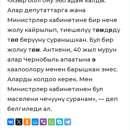
«Азыр болгону 960 адам калды.
Алар депутаттарга жана
Министрлер кабинетине бир нече
жолу кайрылып, тиешелүү төлөмдөрдү
төлөп берүүнү суранышкан. Бул бир
жолку төлөм. Анткени, 40 жыл мурун
алар Чернобыль апаатына өз
каалоолору менен барышкан эмес.
Аларды колдоо керек. Мен
Министрлер кабинетинен бул
маселени чечүүнү суранам», — деп
белгиледи ал.