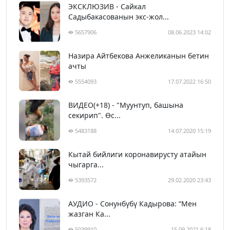
ЭКСКЛЮЗИВ - Сайкал
Садыбакасованын экс-жол...
5657906
08.06.2023 14:02
Назира Айтбекова Анжеликанын бетин
ачты
5554093
17.07.2022 16:50
ВИДЕО(+18) - "Муунтуп, башына
секирип". Өс...
5483188
14.07.2020 15:19
Кытай бийлиги коронавирусту атайын
чыгарга...
5393572
29.02.2020 23:43
АУДИО - Сонунбүбү Кадырова: “Мен
жазган Ка...
5039910
15.09.2021 6:18