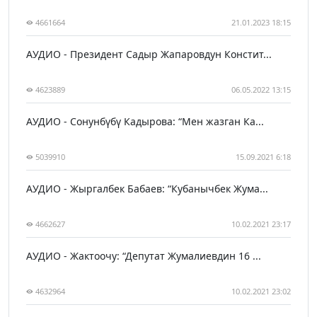
4661664
21.01.2023 18:15
АУДИО - Президент Садыр Жапаровдун Констит...
4623889
06.05.2022 13:15
АУДИО - Сонунбүбү Кадырова: “Мен жазган Ка...
5039910
15.09.2021 6:18
АУДИО - Жыргалбек Бабаев: “Кубанычбек Жума...
4662627
10.02.2021 23:17
АУДИО - Жактоочу: “Депутат Жумалиевдин 16 ...
4632964
10.02.2021 23:02