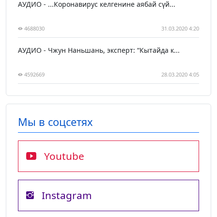
АУДИО - ...Коронавирус келгенине аябай сүй...
4688030
31.03.2020 4:20
АУДИО - Чжун Наньшань, эксперт: “Кытайда к...
4592669
28.03.2020 4:05
Мы в соцсетях
Youtube
Instagram