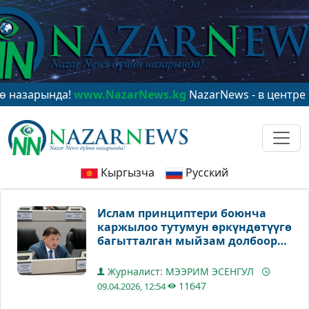
нда!
www.NazarNews.kg
NazarNews - в центре мировог
Кыргызча
Русский
Ислам принциптери боюнча
каржылоо тутумун өркүндөтүүгө
багытталган мыйзам долбоору
экинчи окууда кабыл алынды
Журналист: МЭЭРИМ ЭСЕНГУЛ
11647
09.04.2026, 12:54