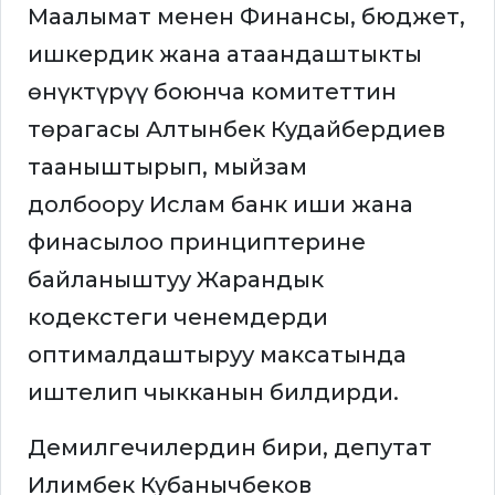
Маалымат менен Финансы, бюджет,
ишкердик жана атаандаштыкты
өнүктүрүү боюнча комитеттин
төрагасы Алтынбек Кудайбердиев
тааныштырып, мыйзам
долбоору Ислам банк иши жана
финасылоо принциптерине
байланыштуу Жарандык
кодекстеги ченемдерди
оптималдаштыруу максатында
иштелип чыкканын билдирди.
Демилгечилердин бири, депутат
Илимбек Кубанычбеков