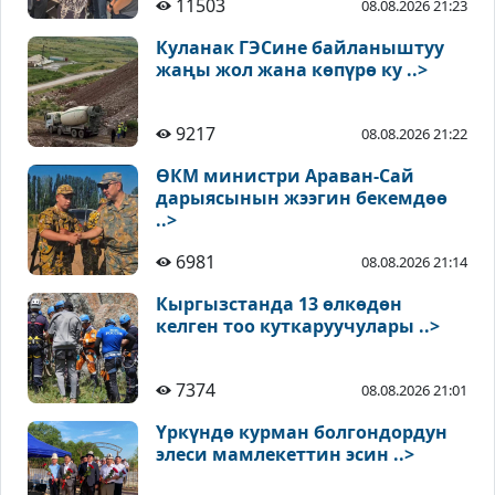
11503
08.08.2026 21:23
Куланак ГЭСине байланыштуу
жаңы жол жана көпүрө ку ..>
9217
08.08.2026 21:22
ӨКМ министри Араван-Сай
дарыясынын жээгин бекемдөө
..>
6981
08.08.2026 21:14
Кыргызстанда 13 өлкөдөн
келген тоо куткаруучулары ..>
7374
08.08.2026 21:01
Үркүндө курман болгондордун
элеси мамлекеттин эсин ..>