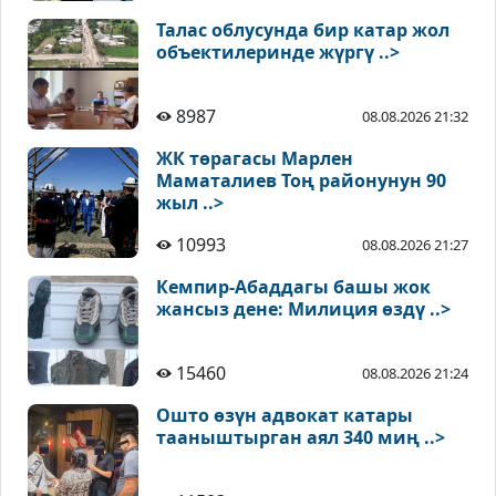
Талас облусунда бир катар жол
объектилеринде жүргү ..>
8987
08.08.2026 21:32
ЖК төрагасы Марлен
Маматалиев Тоң районунун 90
жыл ..>
10993
08.08.2026 21:27
Кемпир-Абаддагы башы жок
жансыз дене: Милиция өздү ..>
15460
08.08.2026 21:24
Ошто өзүн адвокат катары
тааныштырган аял 340 миң ..>