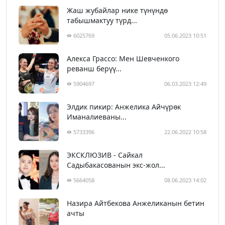
Жаш жубайлар нике түнүндө
табышмактуу түрд...
6025769
05.06.2023 10:51
Алекса Грассо: Мен Шевченкого
реванш берүү...
5904697
06.03.2023 12:49
Элдик пикир: Анжелика Айчүрөк
Иманалиеваны...
5733396
22.06.2022 10:58
ЭКСКЛЮЗИВ - Сайкал
Садыбакасованын экс-жол...
5664058
08.06.2023 14:02
Назира Айтбекова Анжеликанын бетин
ачты