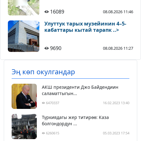
16089
08.08.2026 11:46
Улуттук тарых музейинин 4–5-
кабаттары кытай тарапк ..>
9690
08.08.2026 11:27
Эң көп окулгандар
АКШ президенти Джо Байдендиин
саламаттыгын...
6470337
16.02.2023 13:40
Түркиядагы жер титирөө: Каза
болгондордун ...
6260615
05.03.2023 17:54