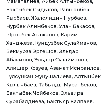
Маматалиев, Айбек Алтынбеков,
Бактыбек Сыдыков, Равшанбек
Рысбаев, Жалолидин Нурбаев,
Нурбек Алимбеков, Улан Бакасов,
Ырысбек Атажанов, Карим
Ханджеза, Кундузбек Сулайманов,
Бекмурза Эргешов, Эльдар
Абакиров, Эльдар Сулайманов,
Алишер Козуев, Азамат Исираилов,
Гүлсүнкан Жунушалиева, Алтынбек
Кылычбаев, Табылды Муратбеков,
Бактыбек Чойбеков, Эльвира
Сурабалдиева, Бактыяр Калпаев.