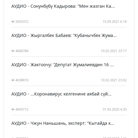
АУДИО - Сонунбүбү Кадырова: “Мен жазган Ка...
5050372
15.09.2021 6:18
АУДИО - Жыргалбек Бабаев: “Кубанычбек Жума...
4668784
10.02.2021 23:17
АУДИО - Жактоочу: “Депутат Жумалиевдин 16 ...
4638810
10.02.2021 23:02
АУДИО - ...Коронавирус келгенине аябай сүй...
4693712
31.03.2020 4:20
АУДИО - Чжун Наньшань, эксперт: “Кытайда к...