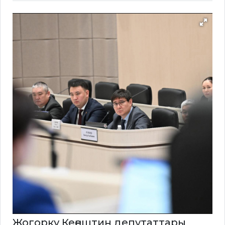
Жогорку Кеңештин депутаттары