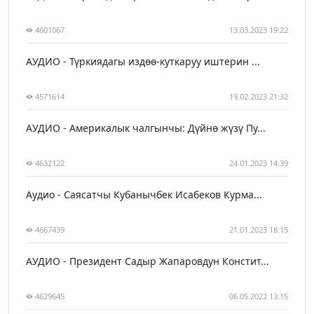
4601067
13.03.2023 19:22
АУДИО - Түркиядагы издөө-куткаруу иштерин ...
4571614
19.02.2023 21:32
АУДИО - Америкалык чалгынчы: Дүйнө жүзү Пу...
4632122
24.01.2023 14:39
Аудио - Саясатчы Кубанычбек Исабеков Курма...
4667439
21.01.2023 18:15
АУДИО - Президент Садыр Жапаровдун Констит...
4629645
06.05.2022 13:15