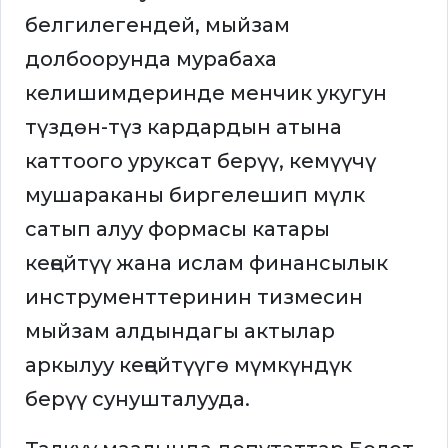
белгилегендей, мыйзам
долбоорунда мурабаха
келишимдеринде менчик укугун
түздөн-түз кардардын атына
каттоого уруксат берүү, кемүүчү
мушараканы биргелешип мүлк
сатып алуу формасы катары
кеңейтүү жана ислам финансылык
инструменттеринин тизмесин
мыйзам алдындагы актылар
аркылуу кеңейтүүгө мүмкүндүк
берүү сунушталууда.