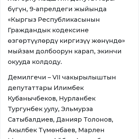
бүгүн, 9-апрелдеги жыйында
«Кыргыз Республикасынын
Граждандык кодексине
өзгөртүүлөрдү киргизүү жөнүндө»
мыйзам долбоорун карап, экинчи
окууда колдоду.
Демилгечи – VII чакырылыштын
депутаттары Илимбек
Кубанычбеков, Нурланбек
Тургунбек уулу, Эльмурза
Сатыбалдиев, Данияр Толонов,
Акылбек Түмөнбаев, Марлен