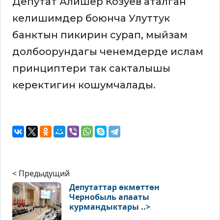
Депутат Алишер Козуев аталган
келишимдер боюнча Улуттук
банктын пикирин сурап, мыйзам
долбоорундагы ченемдерде ислам
принциптери так сакталышы
керектигин кошумчалады.
< Предыдущий
Депутаттар өкмөттөн
Чернобыль апааты
курмандыктары ..>