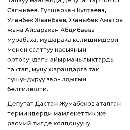
Талкуу маалында депутаттар Болот
Сагынаев, Гүлшаркан Култаева,
Уланбек Жаанбаев, Жаныбек Аматов
жана Айсаракан Абдибаева
мурабаха, мушарака келишимдери
менен салттуу насыянын
ортосундагы айырмачылыктарды
тактап, муну жарандарга так
түшүндүрүү зарылдыгын
белгилешти.
Депутат Дастан Жумабеков аталган
терминдерди мамлекеттик же
расмий тилде колдонууну