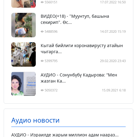
5560151
17.07.2022 16:50
ВИДЕО(+18) - "Муунтуп, башына
секирип". Өс...
5488596
14.07.2020 15:19
Кытай бийлиги коронавирусту атайын
чыгарга...
5399795
29.02.2020 23:43
АУДИО - Сонунбүбү Кадырова: “Мен
жазган Ка...
5050372
15.09.2021 6:18
Аудио новости
АУДИО - Израилде жарым миллион адам наараз...