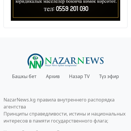
Башкы бет
Архив
Назар TV
Түз эфир
NazarNews.kg правила внутреннего распорядка
агентства
Принципы справедливости, истины и национальных
интересов в памяти государственного флага;