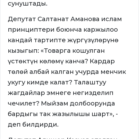
сунуштады.
Депутат Салтанат Аманова ислам
принциптери боюнча каржылоо
кандай тартипте жүргүзүлөрүнө
кызыгып: «Товарга кошулган
үстөктүн көлөмү канча? Кардар
төлөй албай калган учурда менчик
укугу кимде калат? Талаштуу
жагдайлар эмнеге негизделип
чечилет? Мыйзам долбоорунда
бардыгы так жазылышы шарт», -
деп билдирди.