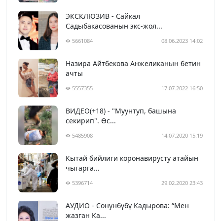
ЭКСКЛЮЗИВ - Сайкал
Садыбакасованын экс-жол...
5661084
08.06.2023 14:02
Назира Айтбекова Анжеликанын бетин
ачты
5557355
17.07.2022 16:50
ВИДЕО(+18) - "Муунтуп, башына
секирип". Өс...
5485908
14.07.2020 15:19
Кытай бийлиги коронавирусту атайын
чыгарга...
5396714
29.02.2020 23:43
АУДИО - Сонунбүбү Кадырова: “Мен
жазган Ка...