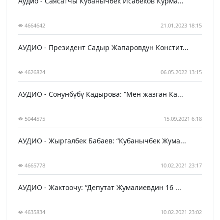
Аудио - Саясатчы Кубанычбек Исабеков Курма...
4664642
21.01.2023 18:15
АУДИО - Президент Садыр Жапаровдун Констит...
4626824
06.05.2022 13:15
АУДИО - Сонунбүбү Кадырова: “Мен жазган Ка...
5044575
15.09.2021 6:18
АУДИО - Жыргалбек Бабаев: “Кубанычбек Жума...
4665778
10.02.2021 23:17
АУДИО - Жактоочу: “Депутат Жумалиевдин 16 ...
4635834
10.02.2021 23:02