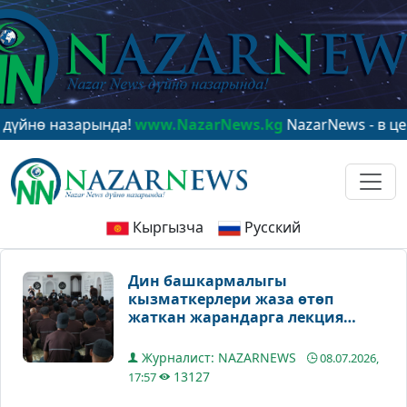
назарында!
www.NazarNews.kg
NazarNews - в центре м
Кыргызча
Русский
Дин башкармалыгы
кызматкерлери жаза өтөп
жаткан жарандарга лекция
окуду
Журналист: NAZARNEWS
08.07.2026,
13127
17:57