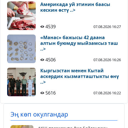
Америкада уй этинин баасы
кескин өстү ..>
4539
07.08.2026 16:27
«Манас» бажысы 42 даана
алтын буюмду мыйзамсыз таш
..>
4506
07.08.2026 16:26
Кыргызстан менен Кытай
аскердик кызматташтыкты өнү
..>
5616
07.08.2026 16:22
Эң көп окулгандар