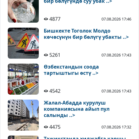
бир бөлүгүндө суу убак ..>
4877
07.08.2026 17:46
Бишкекте Тоголок Молдо
көчөсүнүн бир бөлүгү убакты ..>
5261
07.08.2026 17:43
Өзбекстандын соода
тартыштыгы өстү ..>
4542
07.08.2026 17:43
Жалал-Абадда курулуш
компаниясына айып пул
салынды ..>
4475
07.08.2026 17:32
Тажикстанда хиджабга каршы