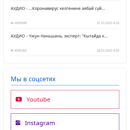
АУДИО - ...Коронавирус келгенине аябай сүй...
4690949
31.03.2020 4:20
АУДИО - Чжун Наньшань, эксперт: “Кытайда к...
4595360
28.03.2020 4:05
Мы в соцсетях
Youtube
Instagram