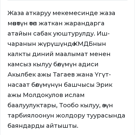
Жаза аткаруу мекемесинде жаза
мөөнөтүн өтөп жаткан жарандарга
атайын сабак уюштурулду. Иш-
чаранын жүрүшүндө КМДБнын
калкты диний маалымат менен
камсыз кылуу бөлүмүн адиси
Акылбек ажы Тагаев жана Үгүт-
насаат бөлүмүнүн башчысы Эрик
ажы Молдокулов ислам
баалуулуктары, Тообо кылуу, өзүн
тарбиялоонун жолдору туурасында
баяндарды айтышты.