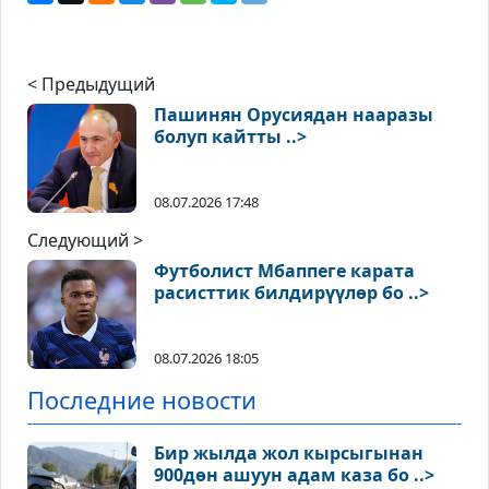
< Предыдущий
Пашинян Орусиядан нааразы
болуп кайтты ..>
08.07.2026 17:48
Следующий >
Футболист Мбаппеге карата
расисттик билдирүүлөр бо ..>
08.07.2026 18:05
Последние новости
Бир жылда жол кырсыгынан
900дөн ашуун адам каза бо ..>