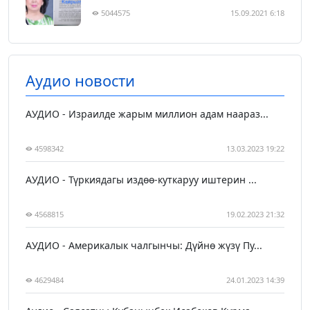
5044575
15.09.2021 6:18
Аудио новости
АУДИО - Израилде жарым миллион адам наараз...
4598342
13.03.2023 19:22
АУДИО - Түркиядагы издөө-куткаруу иштерин ...
4568815
19.02.2023 21:32
АУДИО - Америкалык чалгынчы: Дүйнө жүзү Пу...
4629484
24.01.2023 14:39