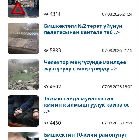
4311
07.08.2026 21:24
Бишкектеги №2 төрөт үйүнүн
палатасынан кантала таб ..>
5883
07.08.2026 21:15
Челектор мөңгүсүндө изилдөө
жүргүзүлүп, мөңгүлөрдү ..>
4602
07.08.2026 18:02
Тажикстанда мунапыстан
кийин кылмыштуулук кайра өс
..>
4460
07.08.2026 17:51
Бишкектин 10-кичи районунун