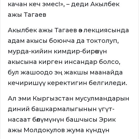
качан кеч эмес!», – деди Акылбек
ажы Тагаев
Акылбек ажы Тагаев өз лекциясында
адам акысы боюнча да токтолуп,
мурда-кийин кимдир-бирөөнүн
акысына кирген инсандар болсо,
бул жашоодо эң жакшы маанайда
кечиришүү керектигин белгиледи.
Ал эми Кыргызстан мусулмандарын
диний башкармалыгынын үгүт-
насаат бөлүмүнүн башчысы Эрик
ажы Молдокулов жума күндүн