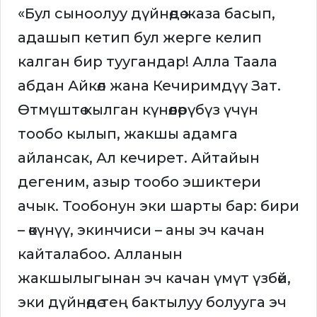
«Бул сыноолуу дүйнөдө жаза басып,
адашып кетип бул жерге келип
калган бир туугандар! Алла Таала
абдан Айкөл жана Кечиримдүү Зат.
Өтмүштө кылган күнөөлөрүбүз үчүн
тообо кылып, жакшы адамга
айлансак, Ал кечирет. Айтайын
дегеним, азыр тообо эшиктери
ачык. Тообонун эки шарты бар: бири
– өкүнүү, экинчиси – аны эч качан
кайталабоо. Алланын
жакшылыгынан эч качан үмүт үзбөй,
эки дүйнөдө тең бактылуу болууга эч