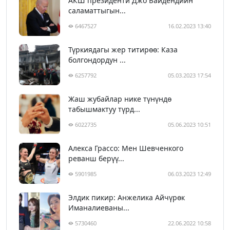
АКШ президенти Джо Байдендиин
саламаттыгын...
6467527
16.02.2023 13:40
Түркиядагы жер титирөө: Каза
болгондордун ...
6257792
05.03.2023 17:54
Жаш жубайлар нике түнүндө
табышмактуу түрд...
6022735
05.06.2023 10:51
Алекса Грассо: Мен Шевченкого
реванш берүү...
5901985
06.03.2023 12:49
Элдик пикир: Анжелика Айчүрөк
Иманалиеваны...
5730460
22.06.2022 10:58