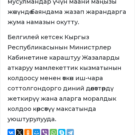
мусулмандар үчүн маани маңызы
жөнүндө баяндама жазап жарандарга
жума намазын окутту.
Белгилей кетсек Кыргыз
Республикасынын Министрлер
Кабинетине караштуу Жазаларды
аткаруу мамлекеттик кызматынын
колдоосу менен өткөн иш-чара
соттолгондорго диний дөөлөттөрдү
жеткирүү жана аларга моралдык
колдоо көрсөтүү максатында
уюштурулууда.