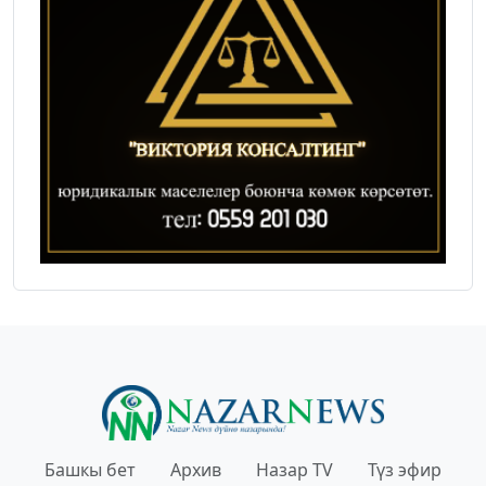
Башкы бет
Архив
Назар TV
Түз эфир