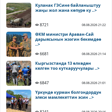
Куланак ГЭСине байланыштуу
жаңы жол жана көпүрө ку ..>
8721
08.08.2026 21:22
ӨКМ министри Араван-Сай
дарыясынын жээгин бекемдөө
..>
6681
08.08.2026 21:14
Кыргызстанда 13 өлкөдөн
келген тоо куткаруучулары ..>
6847
08.08.2026 21:01
Үркүндө курман болгондордун
элеси мамлекеттин эсин ..>
8241
08.08.2026 20:16