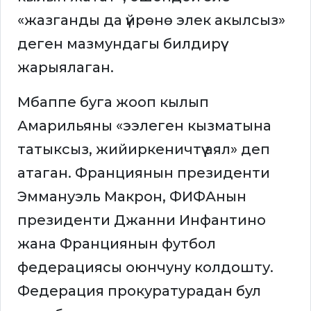
«жазганды да үйрөнө элек акылсыз»
деген мазмундагы билдирүү
жарыялаган.
Мбаппе буга жооп кылып
Амарильяны «ээлеген кызматына
татыксыз, жийиркеничтүү аял» деп
атаган. Франциянын президенти
Эммануэль Макрон, ФИФАнын
президенти Джанни Инфантино
жана Франциянын футбол
федерациясы оюнчуну колдошту.
Федерация прокуратурадан бул