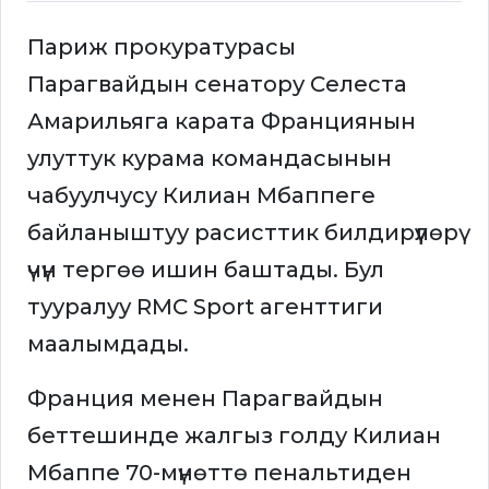
Париж прокуратурасы
Парагвайдын сенатору Селеста
Амарильяга карата Франциянын
улуттук курама командасынын
чабуулчусу Килиан Мбаппеге
байланыштуу расисттик билдирүүлөрү
үчүн тергөө ишин баштады. Бул
тууралуу RMC Sport агенттиги
маалымдады.
Франция менен Парагвайдын
беттешинде жалгыз голду Килиан
Мбаппе 70-мүнөттө пенальтиден