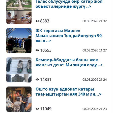
Талас облусунда бир катар жол
объектилеринде жүргү ..>
8383
08.08.2026 21:32
ЖК төрагасы Марлен
Маматалиев Тоң районунун 90
жыл ..>
10653
08.08.2026 21:27
Кемпир-Абаддагы башы жок
жансыз дене: Милиция өздү ..>
14831
08.08.2026 21:24
Ошто өзүн адвокат катары
тааныштырган аял 340 миң ..>
11049
08.08.2026 21:23