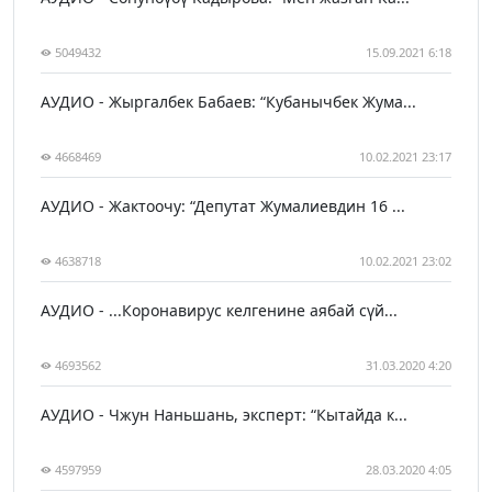
5049432
15.09.2021 6:18
АУДИО - Жыргалбек Бабаев: “Кубанычбек Жума...
4668469
10.02.2021 23:17
АУДИО - Жактоочу: “Депутат Жумалиевдин 16 ...
4638718
10.02.2021 23:02
АУДИО - ...Коронавирус келгенине аябай сүй...
4693562
31.03.2020 4:20
АУДИО - Чжун Наньшань, эксперт: “Кытайда к...
4597959
28.03.2020 4:05