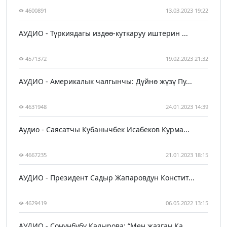
4600891
13.03.2023 19:22
АУДИО - Түркиядагы издөө-куткаруу иштерин ...
4571372
19.02.2023 21:32
АУДИО - Америкалык чалгынчы: Дүйнө жүзү Пу...
4631948
24.01.2023 14:39
Аудио - Саясатчы Кубанычбек Исабеков Курма...
4667235
21.01.2023 18:15
АУДИО - Президент Садыр Жапаровдун Констит...
4629419
06.05.2022 13:15
АУДИО - Сонунбүбү Кадырова: “Мен жазган Ка...