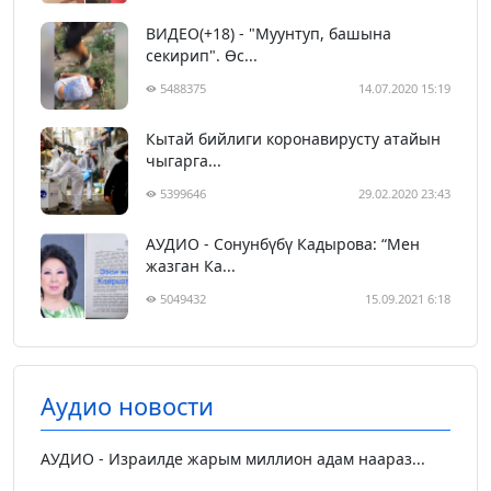
ВИДЕО(+18) - "Муунтуп, башына
секирип". Өс...
5488375
14.07.2020 15:19
Кытай бийлиги коронавирусту атайын
чыгарга...
5399646
29.02.2020 23:43
АУДИО - Сонунбүбү Кадырова: “Мен
жазган Ка...
5049432
15.09.2021 6:18
Аудио новости
АУДИО - Израилде жарым миллион адам наараз...