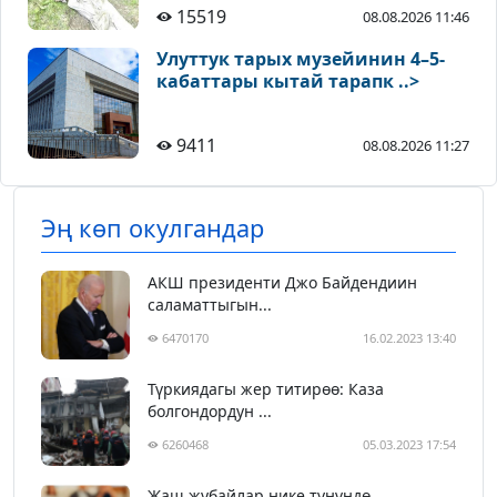
15519
08.08.2026 11:46
Улуттук тарых музейинин 4–5-
кабаттары кытай тарапк ..>
9411
08.08.2026 11:27
Эң көп окулгандар
АКШ президенти Джо Байдендиин
саламаттыгын...
6470170
16.02.2023 13:40
Түркиядагы жер титирөө: Каза
болгондордун ...
6260468
05.03.2023 17:54
Жаш жубайлар нике түнүндө