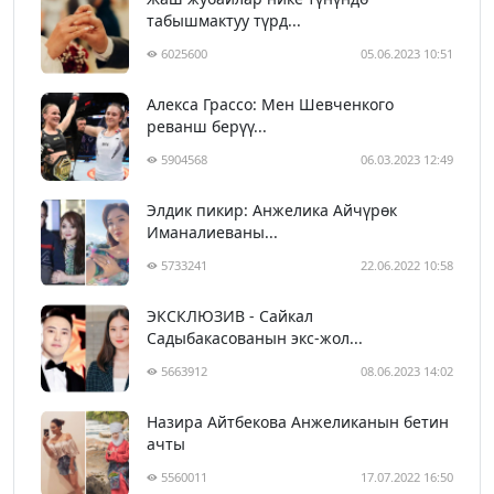
табышмактуу түрд...
6025600
05.06.2023 10:51
Алекса Грассо: Мен Шевченкого
реванш берүү...
5904568
06.03.2023 12:49
Элдик пикир: Анжелика Айчүрөк
Иманалиеваны...
5733241
22.06.2022 10:58
ЭКСКЛЮЗИВ - Сайкал
Садыбакасованын экс-жол...
5663912
08.06.2023 14:02
Назира Айтбекова Анжеликанын бетин
ачты
5560011
17.07.2022 16:50