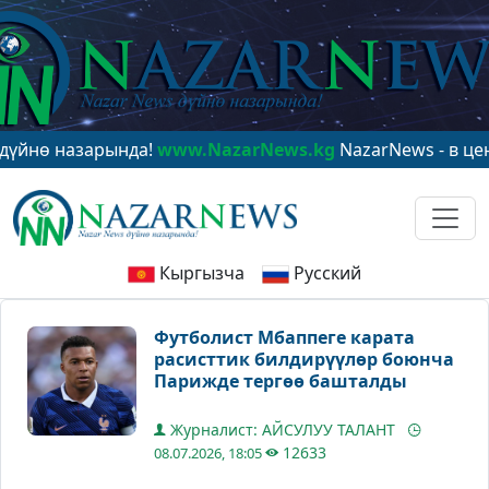
назарында!
www.NazarNews.kg
NazarNews - в центре м
Кыргызча
Русский
Футболист Мбаппеге карата
расисттик билдирүүлөр боюнча
Парижде тергөө башталды
Журналист: АЙСУЛУУ ТАЛАНТ
12633
08.07.2026, 18:05