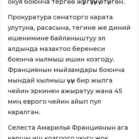
окуя боюнча тергөө жүргүзүүнү өтүнгөн.
Прокуратура сенаторго карата
улутуна, расасына, тегине же диний
ишенимине байланыштуу эл
алдында мазактоо беренеси
боюнча кылмыш ишин козгоду.
Франциянын мыйзамдары боюнча
мындай кылмыш үчүн бир жылга
чейин эркинен ажыратуу жана 45
миң еврого чейин айып пул
каралган.
Селеста Амарилья Франциянын ага
каршы иш козгоого укугу жок