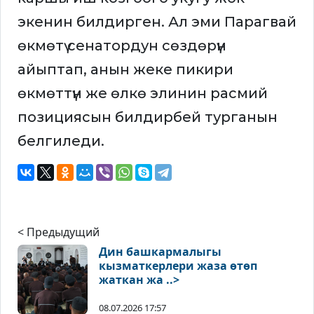
экенин билдирген. Ал эми Парагвай
өкмөтү сенатордун сөздөрүн
айыптап, анын жеке пикири
өкмөттүн же өлкө элинин расмий
позициясын билдирбей турганын
белгиледи.
< Предыдущий
Дин башкармалыгы
кызматкерлери жаза өтөп
жаткан жа ..>
08.07.2026 17:57