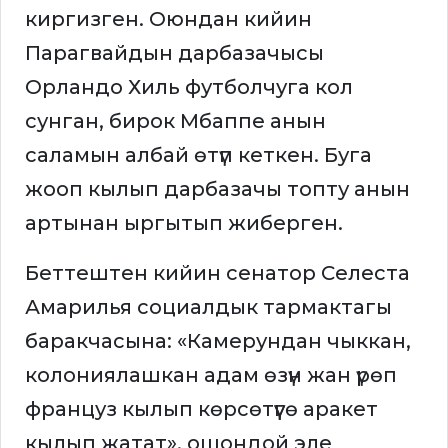
киргизген. Оюндан кийин
Парагвайдын дарбазачысы
Орландо Хиль футболчуга кол
сунган, бирок Мбаппе анын
саламын албай өтүп кеткен. Буга
жооп кылып дарбазачы топту анын
артынан ыргытып жиберген.
Беттештен кийин сенатор Селеста
Амарилья социалдык тармактагы
баракчасына: «Камерундан чыккан,
колониялашкан адам өзүн жан үрөп
француз кылып көрсөтүүгө аракет
кылып жатат», ошондой эле