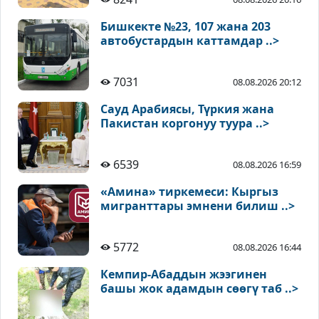
Бишкекте №23, 107 жана 203
автобустардын каттамдар ..>
7031
08.08.2026 20:12
Сауд Арабиясы, Түркия жана
Пакистан коргонуу туура ..>
6539
08.08.2026 16:59
«Амина» тиркемеси: Кыргыз
мигранттары эмнени билиш ..>
5772
08.08.2026 16:44
Кемпир-Абаддын жээгинен
башы жок адамдын сөөгү таб ..>