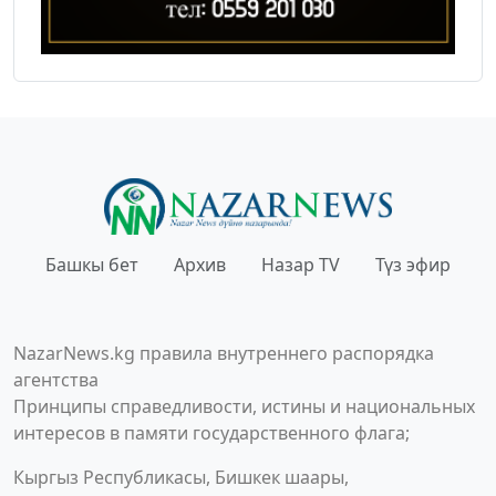
Башкы бет
Архив
Назар TV
Түз эфир
NazarNews.kg правила внутреннего распорядка
агентства
Принципы справедливости, истины и национальных
интересов в памяти государственного флага;
Кыргыз Республикасы, Бишкек шаары,