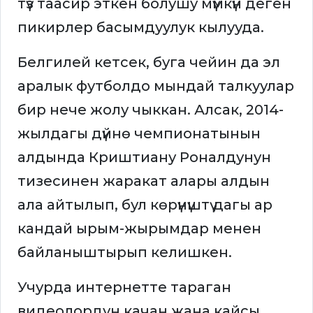
түз таасир эткен болушу мүмкүн деген
пикирлер басымдуулук кылууда.
Белгилей кетсек, буга чейин да эл
аралык футболдо мындай талкуулар
бир нече жолу чыккан. Алсак, 2014-
жылдагы дүйнө чемпионатынын
алдында Криштиану Роналдунун
тизесинен жаракат алары алдын
ала айтылып, бул көрүнүштү дагы ар
кандай ырым-жырымдар менен
байланыштырып келишкен.
Учурда интернетте тараган
видеолордун качан жана кайсы