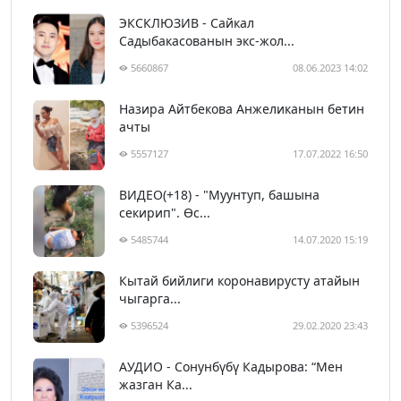
ЭКСКЛЮЗИВ - Сайкал
Садыбакасованын экс-жол...
5660867
08.06.2023 14:02
Назира Айтбекова Анжеликанын бетин
ачты
5557127
17.07.2022 16:50
ВИДЕО(+18) - "Муунтуп, башына
секирип". Өс...
5485744
14.07.2020 15:19
Кытай бийлиги коронавирусту атайын
чыгарга...
5396524
29.02.2020 23:43
АУДИО - Сонунбүбү Кадырова: “Мен
жазган Ка...