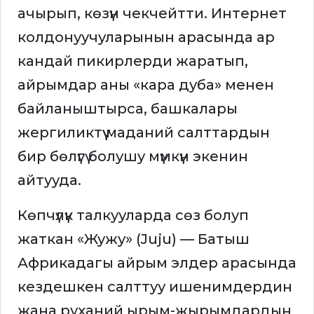
ачырып, көзүн чекчейтти. Интернет
колдонуучуларынын арасында ар
кандай пикирлерди жаратып,
айрымдар аны «кара дуба» менен
байланыштырса, башкалары
жергиликтүү маданий салттардын
бир бөлүгү болушу мүмкүн экенин
айтууда.
Көпчүлүк талкууларда сөз болуп
жаткан «Жужу» (Juju) — Батыш
Африкадагы айрым элдер арасында
кездешкен салттуу ишенимдердин
жана руханий ырым-жырымдардын