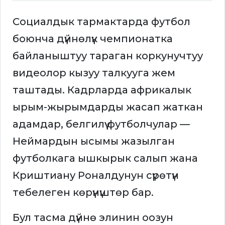
Социалдык тармактарда футбол
боюнча дүйнөлүк чемпионатка
байланыштуу тараган коркунучтуу
видеолор кызуу талкууга жем
таштады. Кадрларда африкалык
ырым-жырымдарды жасап жаткан
адамдар, белгилүү футболчулар —
Неймардын ысымы жазылган
футболкага ышкырык салып жана
Криштиану Роналдунун сүрөтүн
тебелеген көрүнүштөр бар.
Бул тасма дүйнө элинин оозун