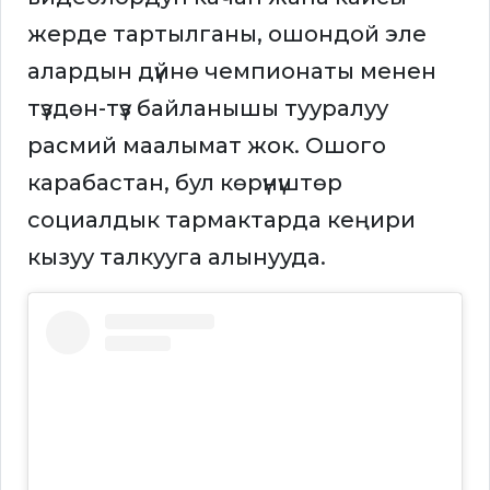
жерде тартылганы, ошондой эле
алардын дүйнө чемпионаты менен
түздөн-түз байланышы тууралуу
расмий маалымат жок. Ошого
карабастан, бул көрүнүштөр
социалдык тармактарда кеңири
кызуу талкууга алынууда.