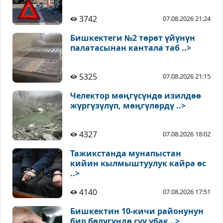
3742
07.08.2026 21:24
Бишкектеги №2 төрөт үйүнүн
палатасынан кантала таб ..>
5325
07.08.2026 21:15
Челектор мөңгүсүндө изилдөө
жүргүзүлүп, мөңгүлөрдү ..>
4327
07.08.2026 18:02
Тажикстанда мунапыстан
кийин кылмыштуулук кайра өс
..>
4140
07.08.2026 17:51
Бишкектин 10-кичи районунун
бир бөлүгүндө суу убак ..>