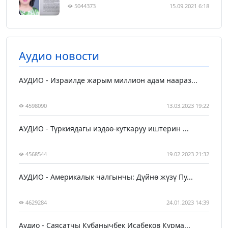
5044373
15.09.2021 6:18
Аудио новости
АУДИО - Израилде жарым миллион адам наараз...
4598090
13.03.2023 19:22
АУДИО - Түркиядагы издөө-куткаруу иштерин ...
4568544
19.02.2023 21:32
АУДИО - Америкалык чалгынчы: Дүйнө жүзү Пу...
4629284
24.01.2023 14:39
Аудио - Саясатчы Кубанычбек Исабеков Курма...