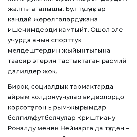
жалпы аталышы. Бул түшүнүк ар
кандай жөрөлгөлөрдү жана
ишенимдерди камтыйт. Ошол эле
учурда анын спорттук
мелдештердин жыйынтыгына
таасир этерин тастыктаган расмий
далилдер жок.
Бирок, социалдык тармактарда
айрым колдонуучулар видеолордо
көрсөтүлгөн ырым-жырымдар
белгилүү футболчулар Криштиану
Роналду менен Неймарга да түздөн –