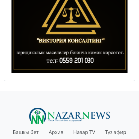
Башкы бет
Архив
Назар TV
Түз эфир