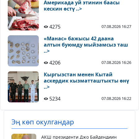
Америкада уй этинин баасы
кескин өстү ..>
4275
07.08.2026 16:27
«Манас» бажысы 42 даана
алтын буюмду мыйзамсыз таш
..>
4206
07.08.2026 16:26
Кыргызстан менен Кытай
аскердик кызматташтыкты өнү
..>
5234
07.08.2026 16:22
Эң көп окулгандар
АКШ президенти Джо Байдендиин