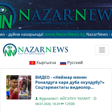
нө назарында!
www.NazarNews.kg
NazarNews - в центр
Кыргызча
Русский
ВИДЕО - «Неймар менен
Роналдуга кара дуба окулдубу?»
Соцтармактагы видеолор
талкууга жем таштады
Журналист: АЙСУЛУУ ТАЛАНТ
12500
08.07.2026, 18:29