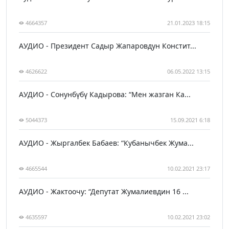
4664357
21.01.2023 18:15
АУДИО - Президент Садыр Жапаровдун Констит...
4626622
06.05.2022 13:15
АУДИО - Сонунбүбү Кадырова: “Мен жазган Ка...
5044373
15.09.2021 6:18
АУДИО - Жыргалбек Бабаев: “Кубанычбек Жума...
4665544
10.02.2021 23:17
АУДИО - Жактоочу: “Депутат Жумалиевдин 16 ...
4635597
10.02.2021 23:02