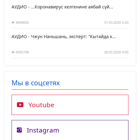
АУДИО - ...Коронавирус келгенине аябай сүй...
4690692
31.03.2020 4:20
АУДИО - Чжун Наньшань, эксперт: “Кытайда к...
4595198
28.03.2020 4:05
Мы в соцсетях
Youtube
Instagram