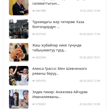
саламаттыгын...
6467389
16.02.2023 13:40
Түркиядагы жер титирөө: Каза
болгондордун ...
6257525
05.03.2023 17:54
Жаш жубайлар нике түнүндө
табышмактуу түрд...
6022504
05.06.2023 10:51
Алекса Грассо: Мен Шевченкого
реванш берүү...
5901816
06.03.2023 12:49
Элдик пикир: Анжелика Айчүрөк
Иманалиеваны...
5730367
22.06.2022 10:58