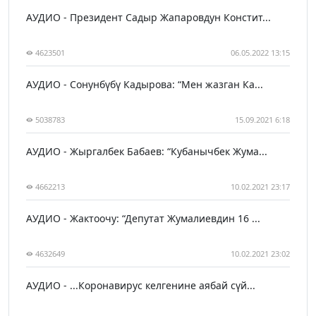
АУДИО - Президент Садыр Жапаровдун Констит...
4623501
06.05.2022 13:15
АУДИО - Сонунбүбү Кадырова: “Мен жазган Ка...
5038783
15.09.2021 6:18
АУДИО - Жыргалбек Бабаев: “Кубанычбек Жума...
4662213
10.02.2021 23:17
АУДИО - Жактоочу: “Депутат Жумалиевдин 16 ...
4632649
10.02.2021 23:02
АУДИО - ...Коронавирус келгенине аябай сүй...