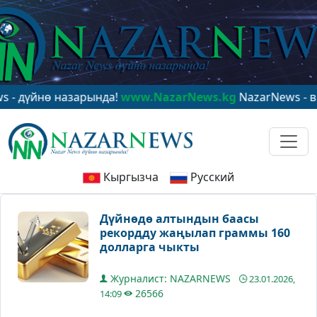
йнө назарында!
www.NazarNews.kg
NazarNews - в цент
Кыргызча
Русский
Дүйнөдө алтындын баасы
рекордду жаңылап граммы 160
долларга чыкты
Журналист: NAZARNEWS
23.01.2026,
26566
14:09