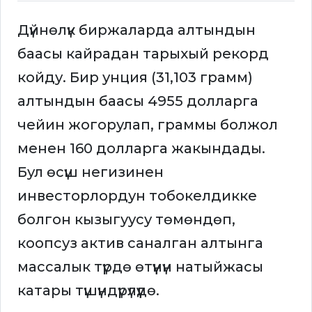
Дүйнөлүк биржаларда алтындын
баасы кайрадан тарыхый рекорд
койду. Бир унция (31,103 грамм)
алтындын баасы 4955 долларга
чейин жогорулап, граммы болжол
менен 160 долларга жакындады.
Бул өсүш негизинен
инвесторлордун тобокелдикке
болгон кызыгуусу төмөндөп,
коопсуз актив саналган алтынга
массалык түрдө өтүүнүн натыйжасы
катары түшүндүрүлүүдө.