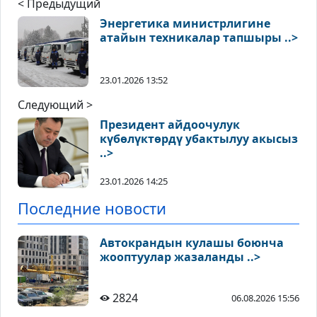
< Предыдущий
Энергетика министрлигине
атайын техникалар тапшыры ..>
23.01.2026 13:52
Следующий >
Президент айдоочулук
күбөлүктөрдү убактылуу акысыз
..>
23.01.2026 14:25
Последние новости
Автокрандын кулашы боюнча
жооптуулар жазаланды ..>
2824
06.08.2026 15:56