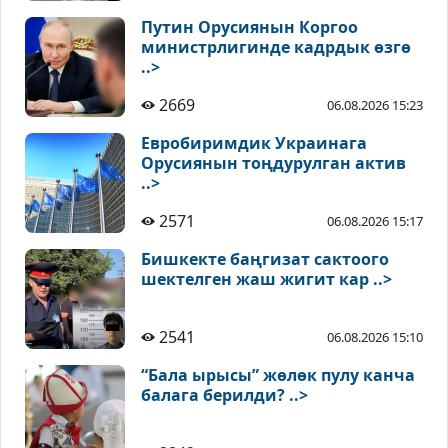
Путин Орусиянын Коргоо
министрлигинде кадрдык өзгө
..>
2669
06.08.2026 15:23
Евробиримдик Украинага
Орусиянын тоңдурулган актив
..>
2571
06.08.2026 15:17
Бишкекте баңгизат сактоого
шектелген жаш жигит кар ..>
2541
06.08.2026 15:10
“Бала ырысы” жөлөк пулу канча
балага берилди? ..>