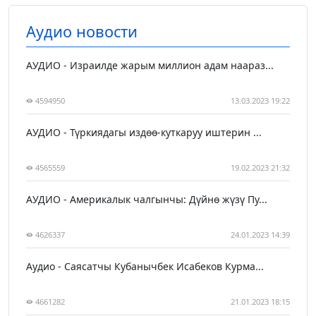
Аудио новости
АУДИО - Израилде жарым миллион адам наараз...
4594950
13.03.2023 19:22
АУДИО - Түркиядагы издөө-куткаруу иштерин ...
4565559
19.02.2023 21:32
АУДИО - Америкалык чалгынчы: Дүйнө жүзү Пу...
4626337
24.01.2023 14:39
Аудио - Саясатчы Кубанычбек Исабеков Курма...
4661282
21.01.2023 18:15