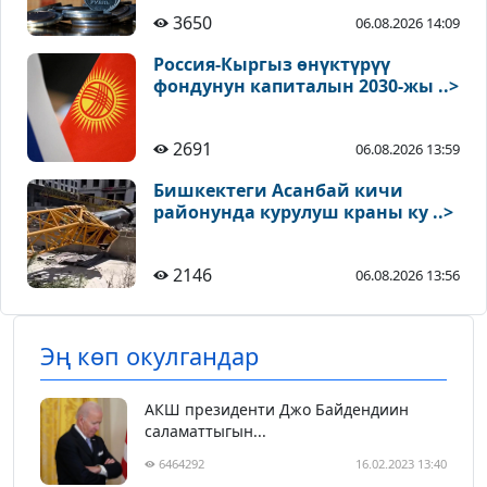
3650
06.08.2026 14:09
Россия-Кыргыз өнүктүрүү
фондунун капиталын 2030-жы ..>
2691
06.08.2026 13:59
Бишкектеги Асанбай кичи
районунда курулуш краны ку ..>
2146
06.08.2026 13:56
Эң көп окулгандар
АКШ президенти Джо Байдендиин
саламаттыгын...
6464292
16.02.2023 13:40