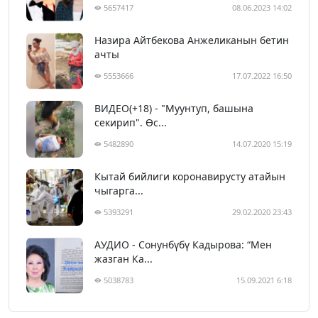
5657417
08.06.2023 14:02
Назира Айтбекова Анжеликанын бетин
ачты
5553666
17.07.2022 16:50
ВИДЕО(+18) - "Муунтуп, башына
секирип". Өс...
5482890
14.07.2020 15:19
Кытай бийлиги коронавирусту атайын
чыгарга...
5393291
29.02.2020 23:43
АУДИО - Сонунбүбү Кадырова: “Мен
жазган Ка...
5038783
15.09.2021 6:18