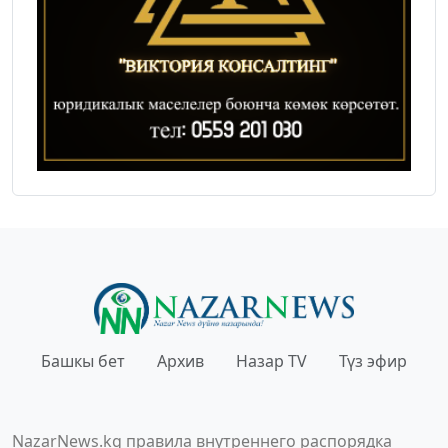
Башкы бет
Архив
Назар TV
Түз эфир
NazarNews.kg правила внутреннего распорядка