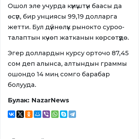
Ошол эле учурда күмүштүн баасы да
өсүп, бир унциясы 99,19 долларга
жетти. Бул дүйнөлүк рынокто суроо-
талаптын күчөп жатканын көрсөтүүдө.
Эгер доллардын курсу орточо 87,45
сом деп алынса, алтындын граммы
ошондо 14 миң сомго барабар
болууда.
Булак: NazarNews