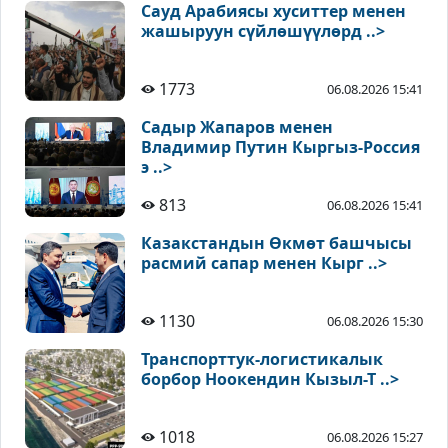
Сауд Арабиясы хуситтер менен
жашыруун сүйлөшүүлөрд ..>
1773
06.08.2026 15:41
Садыр Жапаров менен
Владимир Путин Кыргыз-Россия
э ..>
813
06.08.2026 15:41
Казакстандын Өкмөт башчысы
расмий сапар менен Кырг ..>
1130
06.08.2026 15:30
Транспорттук-логистикалык
борбор Ноокендин Кызыл-Т ..>
1018
06.08.2026 15:27