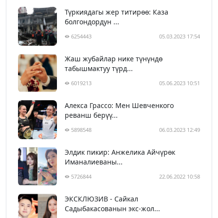
Түркиядагы жер титирөө: Каза
болгондордун ...
6254443
05.03.2023 17:54
Жаш жубайлар нике түнүндө
табышмактуу түрд...
6019213
05.06.2023 10:51
Алекса Грассо: Мен Шевченкого
реванш берүү...
5898548
06.03.2023 12:49
Элдик пикир: Анжелика Айчүрөк
Иманалиеваны...
5726844
22.06.2022 10:58
ЭКСКЛЮЗИВ - Сайкал
Садыбакасованын экс-жол...