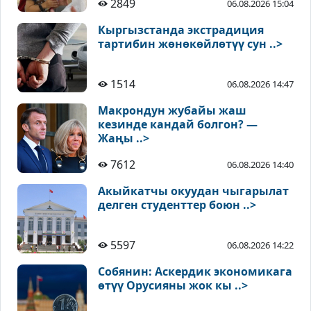
2849
06.08.2026 15:04
Кыргызстанда экстрадиция
тартибин жөнөкөйлөтүү сун ..>
1514
06.08.2026 14:47
Макрондун жубайы жаш
кезинде кандай болгон? —
Жаңы ..>
7612
06.08.2026 14:40
Акыйкатчы окуудан чыгарылат
делген студенттер боюн ..>
5597
06.08.2026 14:22
Собянин: Аскердик экономикага
өтүү Орусияны жок кы ..>