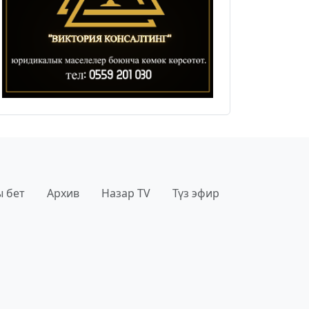
 бет
Архив
Назар TV
Түз эфир