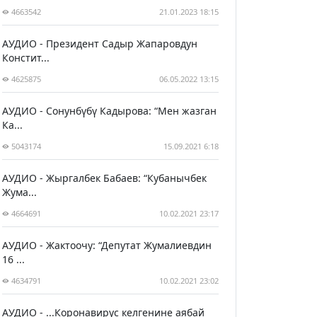
4663542
21.01.2023 18:15
АУДИО - Президент Садыр Жапаровдун
Констит...
4625875
06.05.2022 13:15
АУДИО - Сонунбүбү Кадырова: “Мен жазган
Ка...
5043174
15.09.2021 6:18
АУДИО - Жыргалбек Бабаев: “Кубанычбек
Жума...
4664691
10.02.2021 23:17
АУДИО - Жактоочу: “Депутат Жумалиевдин
16 ...
4634791
10.02.2021 23:02
АУДИО - ...Коронавирус келгенине аябай