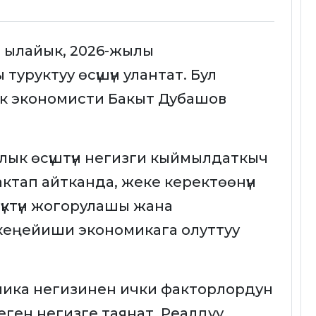
а ылайык, 2026-жылы
уруктуу өсүшүн улантат. Бул
лук экономисти Бакыт Дубашов
ык өсүштүн негизги кыймылдаткыч
Тактап айтканда, жеке керектөөнүн
үлүктүн жогорулашы жана
еңейиши экономикага олуттуу
мика негизинен ички факторлордун
ген негизге таянат. Реалдуу