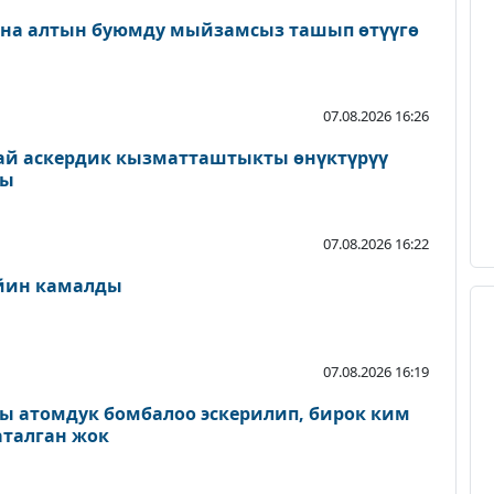
ана алтын буюмду мыйзамсыз ташып өтүүгө
07.08.2026 16:26
ай аскердик кызматташтыкты өнүктүрүү
ды
07.08.2026 16:22
ейин камалды
07.08.2026 16:19
ы атомдук бомбалоо эскерилип, бирок ким
аталган жок