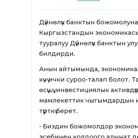
Дүйнөлүк банктын божомолун
Кыргызстандын экономикасы т
тууралуу Дүйнөлүк банктын у
билдирди.
Анын айтымында, экономикал
күчү ички суроо-талап болот. 
өсүшү, инвестициялык активдү
мамлекеттик чыгымдардын к
түрткү берет.
- Биздин божомолдор эконо
эсебинен колдоого алынат де