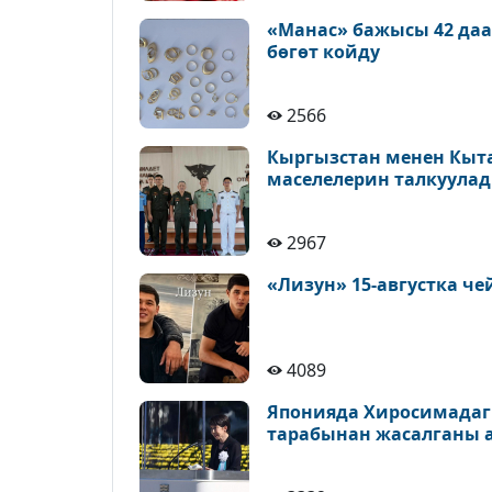
«Манас» бажысы 42 да
бөгөт койду
2566
Кыргызстан менен Кыт
маселелерин талкуула
2967
«Лизун» 15-августка ч
4089
Японияда Хиросимадаг
тарабынан жасалганы 