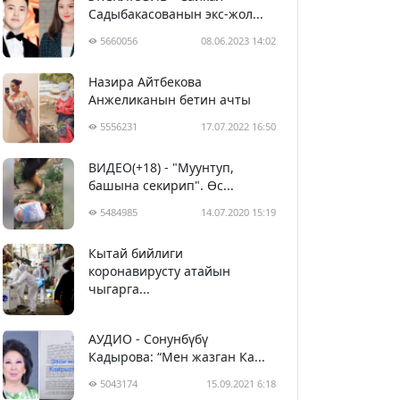
Садыбакасованын экс-жол...
5660056
08.06.2023 14:02
Назира Айтбекова
Анжеликанын бетин ачты
5556231
17.07.2022 16:50
ВИДЕО(+18) - "Муунтуп,
башына секирип". Өс...
5484985
14.07.2020 15:19
Кытай бийлиги
5395619
29.02.2020 23:43
коронавирусту атайын
чыгарга...
АУДИО - Сонунбүбү
Кадырова: “Мен жазган Ка...
5043174
15.09.2021 6:18