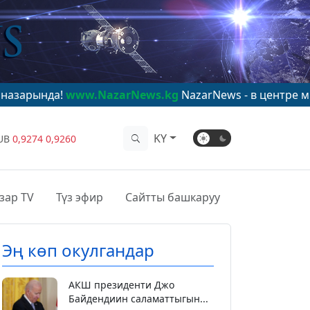
www.NazarNews.kg
NazarNews - в центре мирового вн
KY
UB
0,9274
0,9260
зар TV
Түз эфир
Сайтты башкаруу
Эң көп окулгандар
АКШ президенти Джо
Байдендиин саламаттыгын...