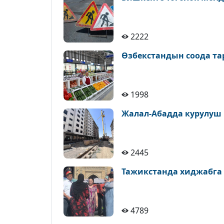
2222
Өзбекстандын соода т
1998
Жалал-Абадда курулуш
2445
Тажикстанда хиджабга
4789