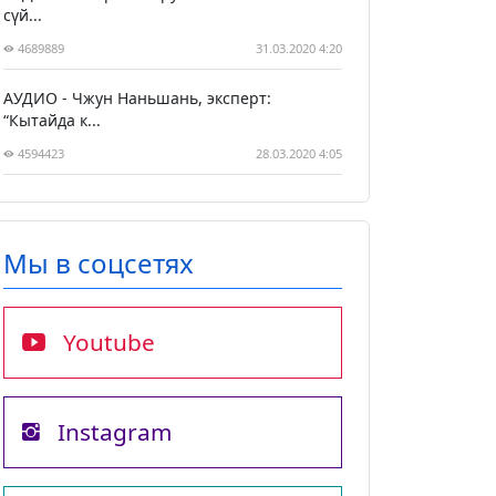
сүй...
4689889
31.03.2020 4:20
АУДИО - Чжун Наньшань, эксперт:
“Кытайда к...
4594423
28.03.2020 4:05
Мы в соцсетях
Youtube
Instagram