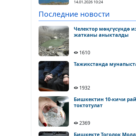
14.01.2026 10:24
Последние новости
Челектор мөңгүсүндө и
жатканы аныкталды
1610
Тажикстанда мунапыст
1932
Бишкектин 10-кичи рай
токтотулат
2369
Бишкекте Тоголок Молд