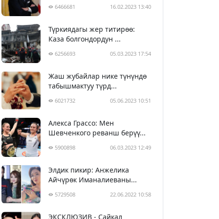
6466681
16.02.2023 13:40
Түркиядагы жер титирөө:
Каза болгондордун ...
6256693
05.03.2023 17:54
Жаш жубайлар нике түнүндө
табышмактуу түрд...
6021732
05.06.2023 10:51
Алекса Грассо: Мен
Шевченкого реванш берүү...
5900898
06.03.2023 12:49
Элдик пикир: Анжелика
Айчүрөк Иманалиеваны...
5729508
22.06.2022 10:58
ЭКСКЛЮЗИВ - Сайкал