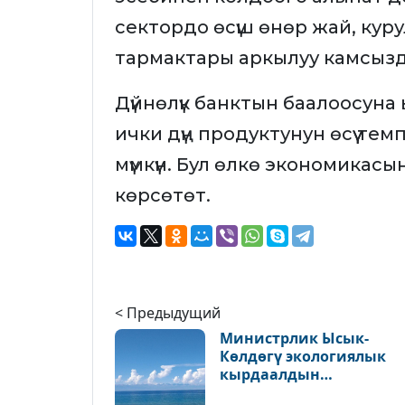
сектордо өсүш өнөр жай, куру
тармактары аркылуу камсызд
Дүйнөлүк банктын баалоосун
ички дүң продуктунун өсүү тем
мүмкүн. Бул өлкө экономикас
көрсөтөт.
< Предыдущий
Министрлик Ысык-
Көлдөгү экологиялык
кырдаалдын
жакшырганын белгиле