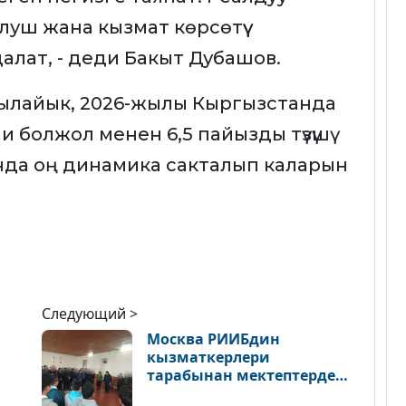
луш жана кызмат көрсөтүү
алат, - деди Бакыт Дубашов.
а ылайык, 2026-жылы Кыргызстанда
пи болжол менен 6,5 пайызды түзүшү
ында оң динамика сакталып каларын
Следующий >
Москва РИИБдин
кызматкерлери
тарабынан мектептерде
ди
укук бузуулардын алдын