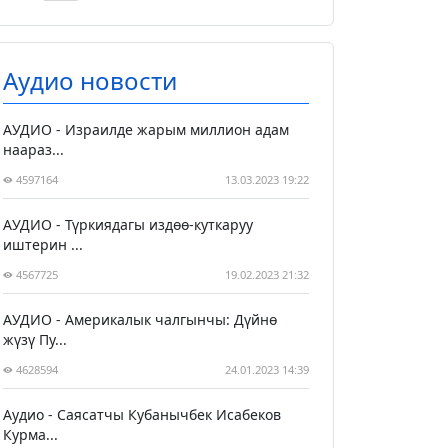
Аудио новости
АУДИО - Израилде жарым миллион адам
наараз...
4597164
13.03.2023 19:22
АУДИО - Түркиядагы издөө-куткаруу
иштерин ...
4567725
19.02.2023 21:32
АУДИО - Америкалык чалгынчы: Дүйнө
жүзү Пу...
4628594
24.01.2023 14:39
Аудио - Саясатчы Кубанычбек Исабеков
Курма...