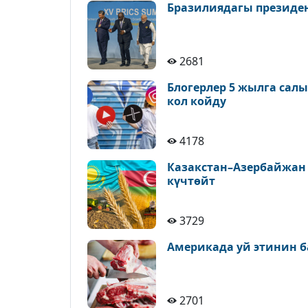
Бразилиядагы президе
2681
Блогерлер 5 жылга сал
кол койду
4178
Казакстан–Азербайжан
күчтөйт
3729
Америкада уй этинин б
2701