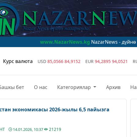
www.NazarNews.kg
NazarNews - дүйнө назарында!
Курс валюта
USD
85,0566
84,9152
EUR
94,2895
94,0521
R
Башкы бет
О нас
Категориялар
Архив
На
стан экономикасы 2026-жылы 6,5 пайызга
АНТ
21219
14.01.2026, 10:37