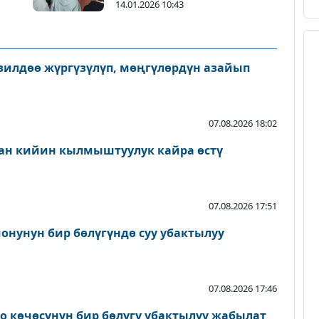
алуу боюнча иш-чаралар
14.01.2026 10:43
өткөрүлдү
зилдөө жүргүзүлүп, мөңгүлөрдүн азайып
07.08.2026 18:02
ан кийин кылмыштуулук кайра өстү
07.08.2026 17:51
онунун бир бөлүгүндө суу убактылуу
07.08.2026 17:46
о көчөсүнүн бир бөлүгү убактылуу жабылат