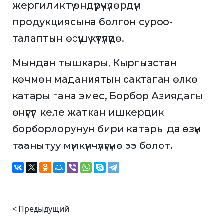
жергиликтүү өндүрүүчүлөрдүн
продукциясына болгон суроо-
талаптын өсүшү күтүлүүдө.
Мындан тышкары, Кыргызстан
көчмөн маданиятын сактаган өлкө
катары гана эмес, Борбор Азиядагы
өнүгүп келе жаткан ишкердик
борборлорунун бири катары да өзүн
таанытуу мүмкүнчүлүгүнө ээ болот.
< Предыдущий