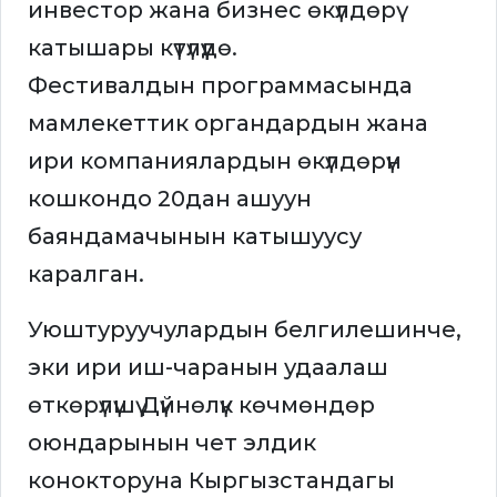
инвестор жана бизнес өкүлдөрү
катышары күтүлүүдө.
Фестивалдын программасында
мамлекеттик органдардын жана
ири компаниялардын өкүлдөрүн
кошкондо 20дан ашуун
баяндамачынын катышуусу
каралган.
Уюштуруучулардын белгилешинче,
эки ири иш-чаранын удаалаш
өткөрүлүшү Дүйнөлүк көчмөндөр
оюндарынын чет элдик
конокторуна Кыргызстандагы