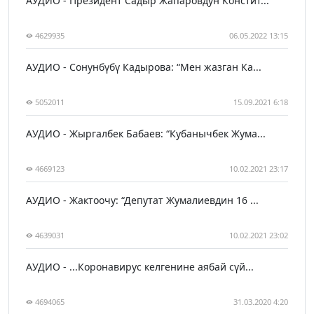
АУДИО - Президент Садыр Жапаровдун Констит...
4629935
06.05.2022 13:15
АУДИО - Сонунбүбү Кадырова: “Мен жазган Ка...
5052011
15.09.2021 6:18
АУДИО - Жыргалбек Бабаев: “Кубанычбек Жума...
4669123
10.02.2021 23:17
АУДИО - Жактоочу: “Депутат Жумалиевдин 16 ...
4639031
10.02.2021 23:02
АУДИО - ...Коронавирус келгенине аябай сүй...
4694065
31.03.2020 4:20