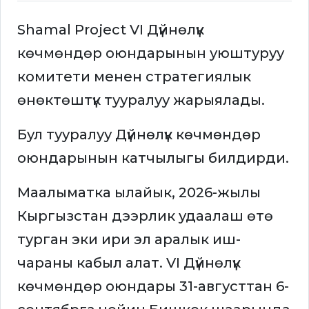
Shamal Project VI Дүйнөлүк
көчмөндөр оюндарынын уюштуруу
комитети менен стратегиялык
өнөктөштүк тууралуу жарыялады.
Бул тууралуу Дүйнөлүк көчмөндөр
оюндарынын катчылыгы билдирди.
Маалыматка ылайык, 2026-жылы
Кыргызстан дээрлик удаалаш өтө
турган эки ири эл аралык иш-
чараны кабыл алат. VI Дүйнөлүк
көчмөндөр оюндары 31-августтан 6-