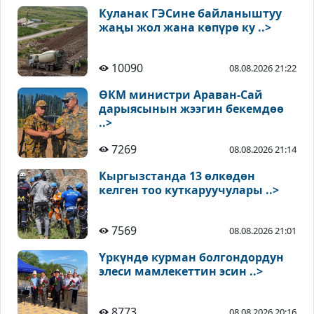
Куланак ГЭСине байланыштуу
жаңы жол жана көпүрө ку ..>
10090
08.08.2026 21:22
ӨКМ министри Араван-Сай
дарыясынын жээгин бекемдөө
..>
7269
08.08.2026 21:14
Кыргызстанда 13 өлкөдөн
келген тоо куткаруучулары ..>
7569
08.08.2026 21:01
Үркүндө курман болгондордун
элеси мамлекеттин эсин ..>
8773
08.08.2026 20:16