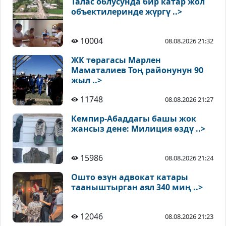
Талас облусунда бир катар жол
объектилеринде жүргү ..>
10004
08.08.2026 21:32
ЖК төрагасы Марлен
Маматалиев Тоң районунун 90
жыл ..>
11748
08.08.2026 21:27
Кемпир-Абаддагы башы жок
жансыз дене: Милиция өздү ..>
15986
08.08.2026 21:24
Ошто өзүн адвокат катары
тааныштырган аял 340 миң ..>
12046
08.08.2026 21:23