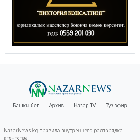
Башкы бет
Архив
Назар TV
Түз эфир
NazarNews.kg правила внутреннего распорядка
агентства