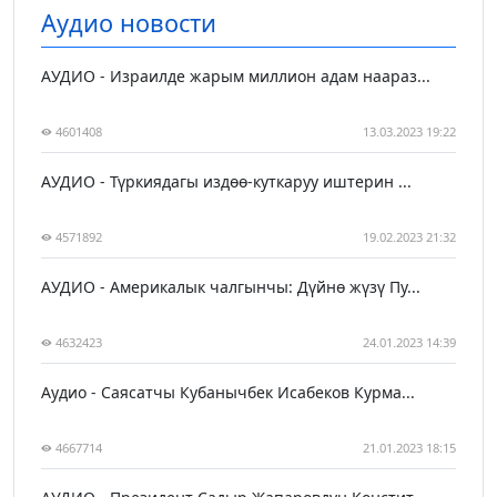
Аудио новости
АУДИО - Израилде жарым миллион адам наараз...
4601408
13.03.2023 19:22
АУДИО - Түркиядагы издөө-куткаруу иштерин ...
4571892
19.02.2023 21:32
АУДИО - Америкалык чалгынчы: Дүйнө жүзү Пу...
4632423
24.01.2023 14:39
Аудио - Саясатчы Кубанычбек Исабеков Курма...
4667714
21.01.2023 18:15