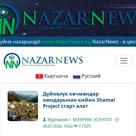
зарында!
www.NazarNews.kg
NazarNews - в центре мир
Кыргызча
Русский
Дүйнөлүк көчмөндөр
оюндарынан кийин Shamal
Project старт алат
Журналист: МЭЭРИМ ЭСЕНГУЛ
11525
08.07.2026, 16:02