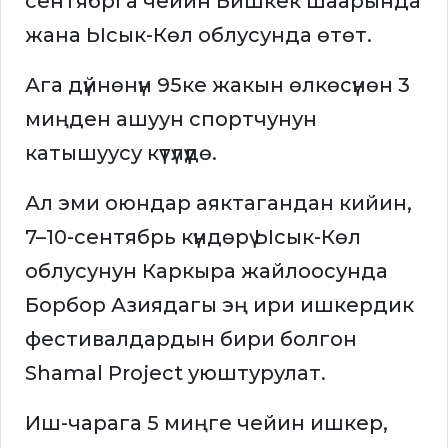
сентябрга чейин Бишкек шаарында
жана Ысык-Көл облусунда өтөт.
Ага дүйнөнүн 95ке жакын өлкөсүнөн 3
миңден ашуун спортчунун
катышуусу күтүлүүдө.
Ал эми оюндар аяктагандан кийин,
7–10-сентябрь күндөрү Ысык-Көл
облусунун Каркыра жайлоосунда
Борбор Азиядагы эң ири ишкердик
фестивалдардын бири болгон
Shamal Project уюштурулат.
Иш-чарага 5 миңге чейин ишкер,