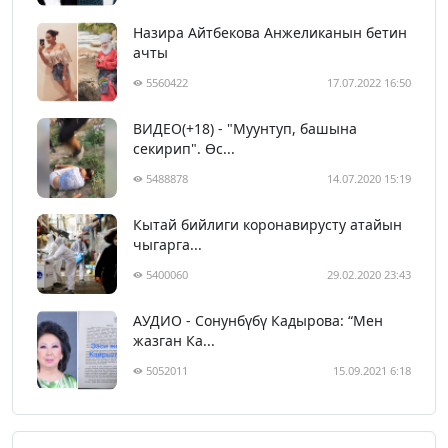
Назира Айтбекова Анжеликанын бетин
ачты
5560422
17.07.2022 16:50
ВИДЕО(+18) - "Муунтуп, башына
секирип". Өс...
5488878
14.07.2020 15:19
Кытай бийлиги коронавирусту атайын
чыгарга...
5400060
29.02.2020 23:43
АУДИО - Сонунбүбү Кадырова: “Мен
жазган Ка...
5052011
15.09.2021 6:18