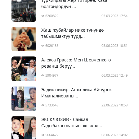
Түркиядагы жер титирөө: Каза
болгондордун ...
6260822
05.03.2023 17:54
Жаш жубайлар нике түнүндө
табышмактуу түрд...
6026135
05.06.2023 10:51
Алекса Грассо: Мен Шевченкого
реванш берүү...
5904977
06.03.2023 12:49
Элдик пикир: Анжелика Айчүрөк
Иманалиеваны...
5733648
22.06.2022 10:58
ЭКСКЛЮЗИВ - Сайкал
Садыбакасованын экс-жол...
5664422
08.06.2023 14:02