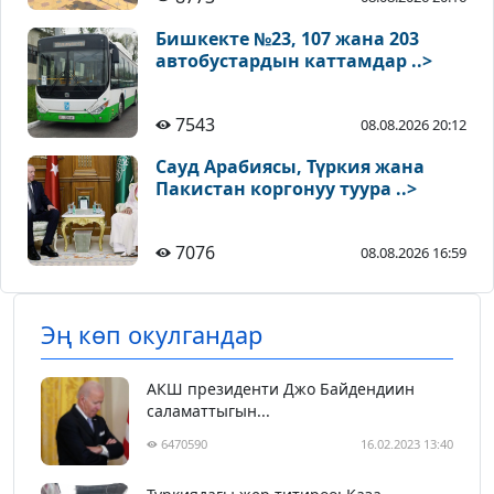
Бишкекте №23, 107 жана 203
автобустардын каттамдар ..>
7543
08.08.2026 20:12
Сауд Арабиясы, Түркия жана
Пакистан коргонуу туура ..>
7076
08.08.2026 16:59
Эң көп окулгандар
АКШ президенти Джо Байдендиин
саламаттыгын...
6470590
16.02.2023 13:40