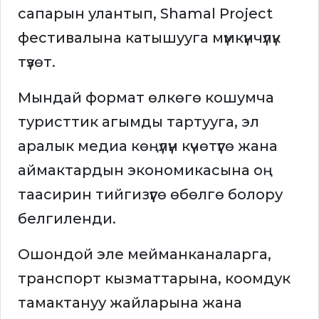
сапарын улантып, Shamal Project
фестивалына катышууга мүмкүнчүлүк
түзөт.
Мындай формат өлкөгө кошумча
туристтик агымды тартууга, эл
аралык медиа көңүлүн күчөтүүгө жана
аймактардын экономикасына оң
таасирин тийгизүүгө өбөлгө болору
белгиленди.
Ошондой эле мейманканаларга,
транспорт кызматтарына, коомдук
тамактануу жайларына жана