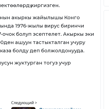
чектөөлөрдү киргизген.
анын акыркы жайылышы Конго
ында 1976-жылы вирус биринчи
-очок болуп эсептелет. Акыркы эки
0ден ашуун тастыкталган учуру
 каза болду деп болжолдонууда.
усун жуктурган тогуз учур
Следующий >