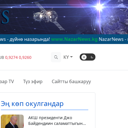
 назарында!
www.NazarNews.kg
NazarNews - в центре 
KY
UB
0,9274
0,9260
зар TV
Түз эфир
Сайтты башкаруу
Эң көп окулгандар
АКШ президенти Джо
Байдендиин саламаттыгын...