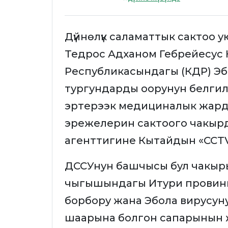
Дүйнөлүк саламаттык сактоо 
Тедрос Адханом Гебрейесус
Республикасындагы (КДР) Э
тургундарды оорунун белгил
эртерээк медициналык жарда
эрежелерин сактоого чакырд
агенттигине Кытайдын «CCTV
ДССУнун башчысы бул чакырыг
чыгышындагы Итури провин
борбору жана Эбола вирусуну
шаарына болгон сапарынын жү