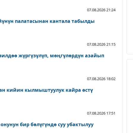
07.08.2026 21:24
йүнүн палатасынан кантала табылды
07.08.2026 21:15
зилдөө жүргүзүлүп, мөңгүлөрдүн азайып
07.08.2026 18:02
ан кийин кылмыштуулук кайра өстү
07.08.2026 17:51
онунун бир бөлүгүндө суу убактылуу