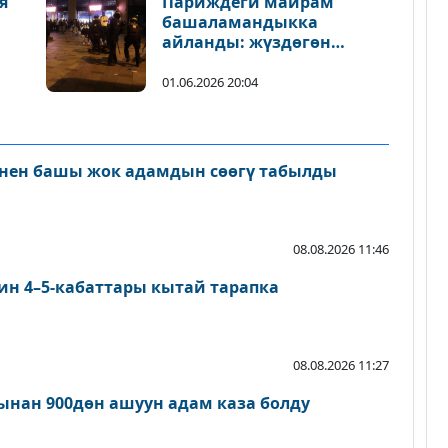
я
Париждеги майрам
башаламандыкка
айланды: жүздөгөн
адамдар кармалды
ы
01.06.2026 20:04
нен башы жок адамдын сөөгү табылды
08.08.2026 11:46
ин 4–5-кабаттары кытай тарапка
08.08.2026 11:27
нан 900дөн ашуун адам каза болду