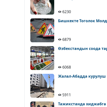
6230
Бишкекте Тоголок Молд
6879
Өзбекстандын соода т
6068
Жалал-Абадда курулуш
5911
Тажикстанда хиджабга