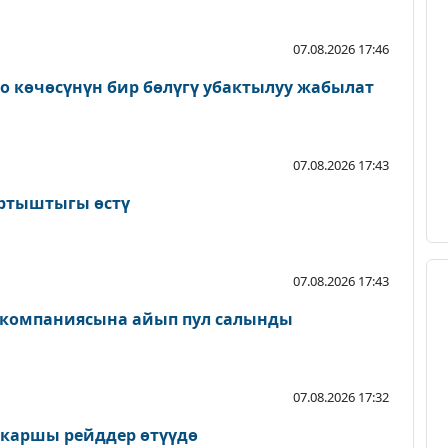
07.08.2026 17:46
о көчөсүнүн бир бөлүгү убактылуу жабылат
07.08.2026 17:43
артыштыгы өстү
07.08.2026 17:43
 компаниясына айып пул салынды
07.08.2026 17:32
 каршы рейддер өтүүдө