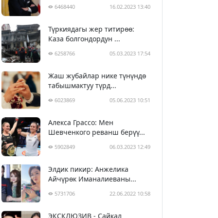
6468440
16.02.2023 13:40
Түркиядагы жер титирөө:
Каза болгондордун ...
6258766
05.03.2023 17:54
Жаш жубайлар нике түнүндө
табышмактуу түрд...
6023869
05.06.2023 10:51
Алекса Грассо: Мен
Шевченкого реванш берүү...
5902849
06.03.2023 12:49
Элдик пикир: Анжелика
Айчүрөк Иманалиеваны...
5731706
22.06.2022 10:58
ЭКСКЛЮЗИВ - Сайкал