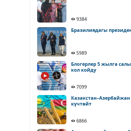
9384
Бразилиядагы президе
5989
Блогерлер 5 жылга сал
кол койду
7099
Казакстан–Азербайжан
күчтөйт
6866