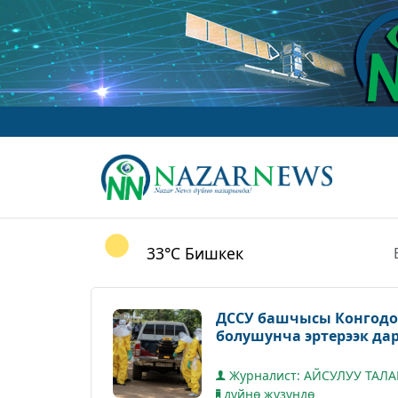
33°C
Бишкек
ДССУ башчысы Конгодо
болушунча эртерээк д
Журналист: АЙСУЛУУ ТАЛ
дүйнө жүзүндө