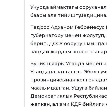
Учурда аймактагы ооруканал
баары эле тийиштүү медицин
Тедрос Адханом Гебрейесус
губернатору менен жолугуп,
берип, ДССУ оорунун мында
кандай жардам көрсөтө алар
Буния шаары Уганда менен 
Угандада катталган Эбола 
провинциясынан келген ада
маалымдалган. Ушуга байлан
Демократиялык Республикас
жапкан, ал эми КДР бийлиги