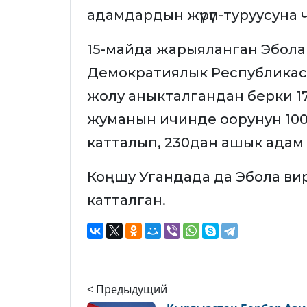
адамдардын жүрүп-туруусуна 
15-майда жарыяланган Эбол
Демократиялык Республикас
жолу аныкталгандан берки 17
жуманын ичинде оорунун 100
катталып, 230дан ашык адам
Коңшу Угандада да Эбола вир
катталган.
< Предыдущий