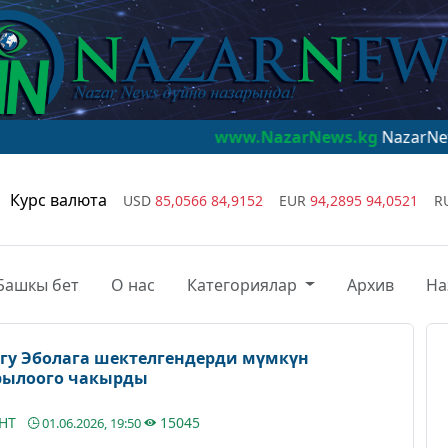
www.NazarNews.kg
NazarNews - дүйнө
Курс валюта
USD
85,0566
84,9152
EUR
94,2895
94,0521
R
Башкы бет
О нас
Категориялар
Архив
На
гу Эболага шектелгендерди мүмкүн
арылоого чакырды
АНТ
15045
01.06.2026, 19:50