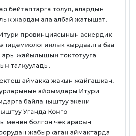
ар бейтаптарга толуп, алардын
алык жардам ала албай жатышат.
 Итури провинциясынын аскердик
 эпидемиологиялык кырдаалга баа
н ары жайылышын токтотууга
ын талкуулады.
чектеш аймакка жакын жайгашкан.
учурларынын айрымдары Итури
мдарга байланыштуу экени
ыштуу Уганда Конго
ы менен болгон чек арасын
 оорудан жабыркаган аймактарда