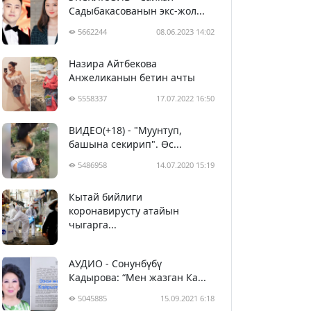
Садыбакасованын экс-жол...
5662244
08.06.2023 14:02
Назира Айтбекова
Анжеликанын бетин ачты
5558337
17.07.2022 16:50
ВИДЕО(+18) - "Муунтуп,
башына секирип". Өс...
5486958
14.07.2020 15:19
Кытай бийлиги
5397827
29.02.2020 23:43
коронавирусту атайын
чыгарга...
АУДИО - Сонунбүбү
Кадырова: “Мен жазган Ка...
5045885
15.09.2021 6:18