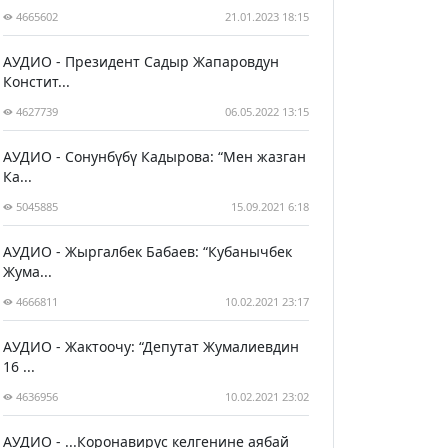
4665602
21.01.2023 18:15
АУДИО - Президент Садыр Жапаровдун
Констит...
4627739
06.05.2022 13:15
АУДИО - Сонунбүбү Кадырова: “Мен жазган
Ка...
5045885
15.09.2021 6:18
АУДИО - Жыргалбек Бабаев: “Кубанычбек
Жума...
4666811
10.02.2021 23:17
АУДИО - Жактоочу: “Депутат Жумалиевдин
16 ...
4636956
10.02.2021 23:02
АУДИО - ...Коронавирус келгенине аябай