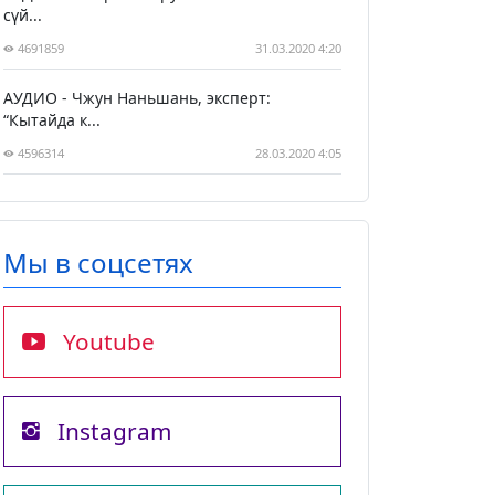
сүй...
4691859
31.03.2020 4:20
АУДИО - Чжун Наньшань, эксперт:
“Кытайда к...
4596314
28.03.2020 4:05
Мы в соцсетях
Youtube
Instagram