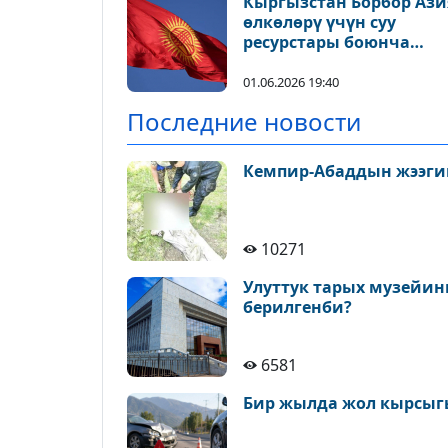
Кыргызстан Борбор Ази
өлкөлөрү үчүн суу
ресурстары боюнча
компенсация
механизмин сунуштад
01.06.2026 19:40
Последние новости
Кемпир-Абаддын жээги
10271
Улуттук тарых музейин
берилгенби?
6581
Бир жылда жол кырсыгы