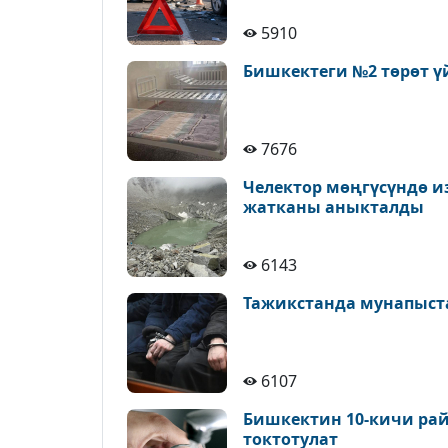
5910
Бишкектеги №2 төрөт ү
7676
Челектор мөңгүсүндө и
жатканы аныкталды
6143
Тажикстанда мунапыст
6107
Бишкектин 10-кичи рай
токтотулат