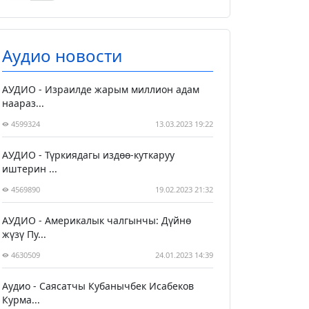
Аудио новости
АУДИО - Израилде жарым миллион адам
наараз...
4599324
13.03.2023 19:22
АУДИО - Түркиядагы издөө-куткаруу
иштерин ...
4569890
19.02.2023 21:32
АУДИО - Америкалык чалгынчы: Дүйнө
жүзү Пу...
4630509
24.01.2023 14:39
Аудио - Саясатчы Кубанычбек Исабеков
Курма...