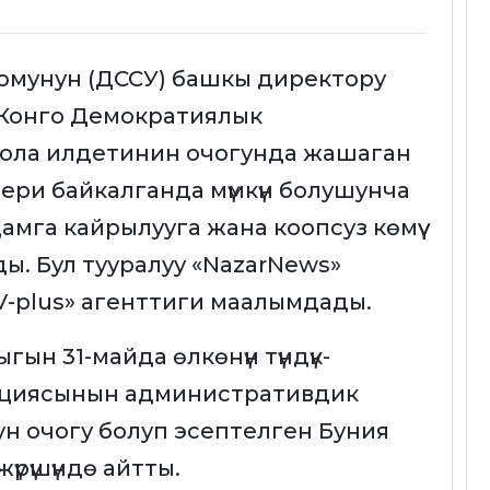
уюмунун (ДССУ) башкы директору
 Конго Демократиялык
бола илдетинин очогунда жашаган
ери байкалганда мүмкүн болушунча
мга кайрылууга жана коопсуз көмүү
ы. Бул тууралуу «NazarNews»
-plus» агенттиги маалымдады.
ын 31-майда өлкөнүн түндүк-
циясынын административдик
н очогу болуп эсептелген Буния
рүшүндө айтты.