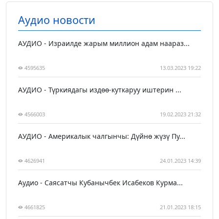
Аудио новости
АУДИО - Израилде жарым миллион адам наараз...
4595635
13.03.2023 19:22
АУДИО - Түркиядагы издөө-куткаруу иштерин ...
4566003
19.02.2023 21:32
АУДИО - Америкалык чалгынчы: Дүйнө жүзү Пу...
4626941
24.01.2023 14:39
Аудио - Саясатчы Кубанычбек Исабеков Курма...
4661825
21.01.2023 18:15