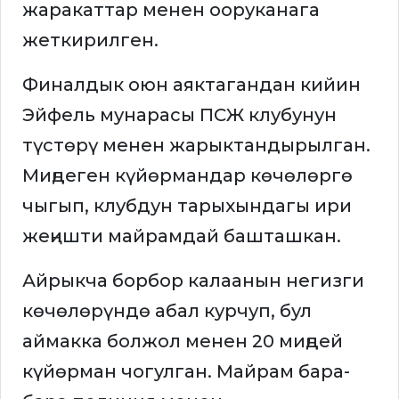
жаракаттар менен ооруканага
жеткирилген.
Финалдык оюн аяктагандан кийин
Эйфель мунарасы ПСЖ клубунун
түстөрү менен жарыктандырылган.
Миңдеген күйөрмандар көчөлөргө
чыгып, клубдун тарыхындагы ири
жеңишти майрамдай башташкан.
Айрыкча борбор калаанын негизги
көчөлөрүндө абал курчуп, бул
аймакка болжол менен 20 миңдей
күйөрман чогулган. Майрам бара-