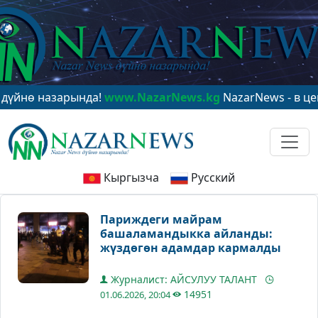
азарында!
www.NazarNews.kg
NazarNews - в центре ми
Кыргызча
Русский
Париждеги майрам
башаламандыкка айланды:
жүздөгөн адамдар кармалды
Журналист: АЙСУЛУУ ТАЛАНТ
14951
01.06.2026, 20:04