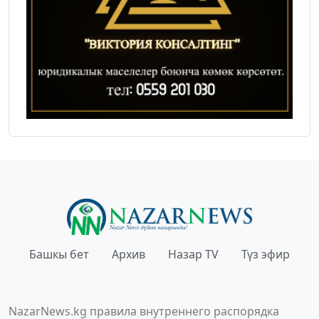
Башкы бет
Архив
Назар TV
Түз эфир
NazarNews.kg правила внутреннего распорядка