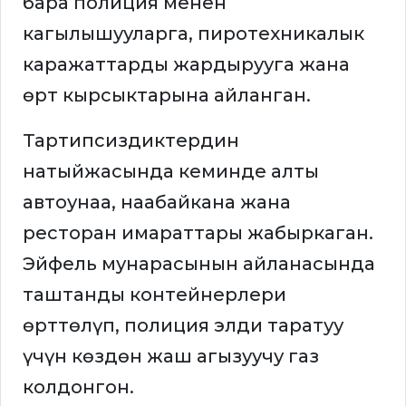
бара полиция менен
кагылышууларга, пиротехникалык
каражаттарды жардырууга жана
өрт кырсыктарына айланган.
Тартипсиздиктердин
натыйжасында кеминде алты
автоунаа, наабайкана жана
ресторан имараттары жабыркаган.
Эйфель мунарасынын айланасында
таштанды контейнерлери
өрттөлүп, полиция элди таратуу
үчүн көздөн жаш агызуучу газ
колдонгон.