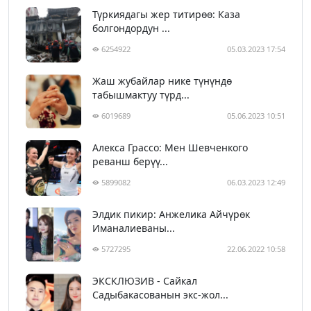
Түркиядагы жер титирөө: Каза
болгондордун ...
6254922
05.03.2023 17:54
Жаш жубайлар нике түнүндө
табышмактуу түрд...
6019689
05.06.2023 10:51
Алекса Грассо: Мен Шевченкого
реванш берүү...
5899082
06.03.2023 12:49
Элдик пикир: Анжелика Айчүрөк
Иманалиеваны...
5727295
22.06.2022 10:58
ЭКСКЛЮЗИВ - Сайкал
Садыбакасованын экс-жол...