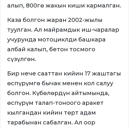
алып, 800гө жакын киши кармалган.
Каза болгон жаран 2002-жылы
туулган. Ал майрамдык иш-чаралар
учурунда мотоциклди башкара
албай калып, бетон тосмого
сүзүлгөн.
Бир нече сааттан кийин 17 жаштагы
өспүрүмгө бычак менен кол салуу
болгон. Күбөлөрдүн айтымында,
өспүрүм талап-тоноого аракет
кылгандан кийин төрт адам
тарабынан сабалган. Ал оор