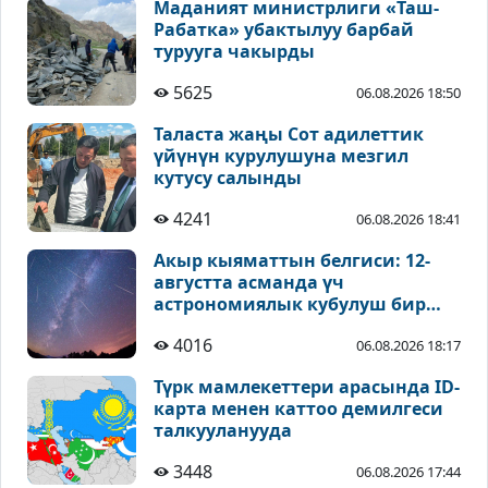
Маданият министрлиги «Таш-
Рабатка» убактылуу барбай
турууга чакырды
5625
06.08.2026 18:50
Таласта жаңы Сот адилеттик
үйүнүн курулушуна мезгил
кутусу салынды
4241
06.08.2026 18:41
Акыр кыяматтын белгиси: 12-
августта асманда үч
астрономиялык кубулуш бир
учурда байкалат
4016
06.08.2026 18:17
Түрк мамлекеттери арасында ID-
карта менен каттоо демилгеси
талкууланууда
3448
06.08.2026 17:44