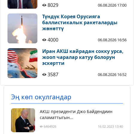
8029
06.08.2026 17:00
Түндүк Корея Орусияга
баллистикалык ракеталарды
жөнөттү
4000
06.08.2026 16:56
Иран АКШ кайрадан сокку урса,
жооп чаралар катуу болорун
эскертти
3587
06.08.2026 16:52
Эң көп окулгандар
АКШ президенти Джо Байдендиин
саламаттыгын...
6464926
16.02.2023 13:40