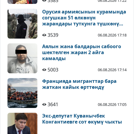
3585
06.08.2026 17:22
Орусия армиясынын курамында
согушкан 51 өлкөнүн
жарандары туткунга түшкөнү
айтылды
3539
06.08.2026 17:18
Аялын жана балдарын сабоого
шектелген жаран 2 айга
камалды
5003
06.08.2026 17:14
Францияда мигранттар бара
жаткан кайык өрттөндү
3641
06.08.2026 17:05
Экс-депутат Куванычбек
Конгантиевге сот өкүмү чыкты