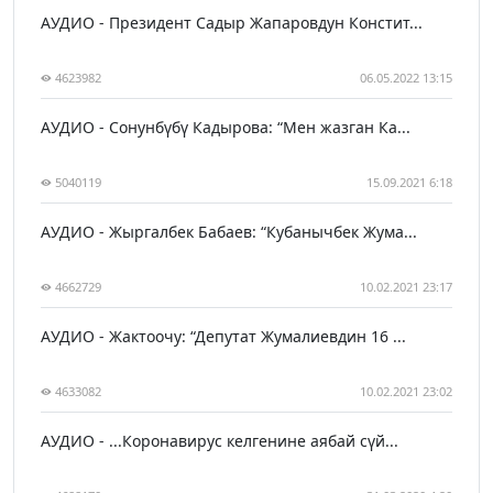
АУДИО - Президент Садыр Жапаровдун Констит...
4623982
06.05.2022 13:15
АУДИО - Сонунбүбү Кадырова: “Мен жазган Ка...
5040119
15.09.2021 6:18
АУДИО - Жыргалбек Бабаев: “Кубанычбек Жума...
4662729
10.02.2021 23:17
АУДИО - Жактоочу: “Депутат Жумалиевдин 16 ...
4633082
10.02.2021 23:02
АУДИО - ...Коронавирус келгенине аябай сүй...