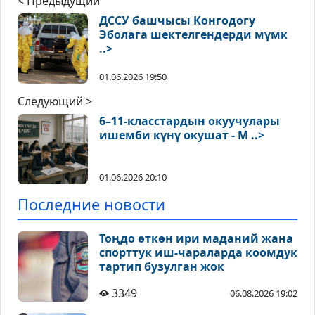
< Предыдущий
ДССУ башчысы Конгодогу
Эболага шектелгендерди мүмк
..>
01.06.2026 19:50
Следующий >
6–11-класстардын окуучулары
ишемби күнү окушат - М ..>
01.06.2026 20:10
Последние новости
Тоңдо өткөн ири маданий жана
спорттук иш-чараларда коомдук
тартип бузулган жок
3349
06.08.2026 19:02