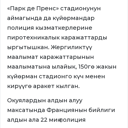
«Парк де Пренс» стадионунун
аймагында да күйөрмандар
полиция кызматкерлерине
пиротехникалык каражаттарды
ыргытышкан. Жергиликтүү
маалымат каражаттарынын
маалыматына ылайык, 150гө жакын
күйөрман стадионго күч менен
кирүүгө аракет кылган.
Окуялардын алдын алуу
максатында Франциянын бийлиги
алдын ала 22 миң полиция