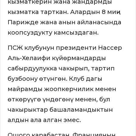
кызматкерин жана жандармды
кызматка тарткан. Алардын 8 миңи
Парижде жана анын айланасында
коопсуздукту камсыздаган.
ПСЖ клубунун президенти Нассер
Аль-Хелаифи күйөрмандарды
сабырдуулукка чакырып, тартип
бузбоону өтүнгөн. Клуб дагы
майрамды жоопкерчилик менен
өткөрүүгө үндөгөнү менен, бул
чакырыктар башаламандыктын
алдын ала алган эмес.
Ошого карабастан, Франциянын