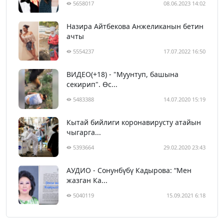
5658017
08.06.2023 14:02
Назира Айтбекова Анжеликанын бетин
ачты
5554237
17.07.2022 16:50
ВИДЕО(+18) - "Муунтуп, башына
секирип". Өс...
5483388
14.07.2020 15:19
Кытай бийлиги коронавирусту атайын
чыгарга...
5393664
29.02.2020 23:43
АУДИО - Сонунбүбү Кадырова: “Мен
жазган Ка...
5040119
15.09.2021 6:18