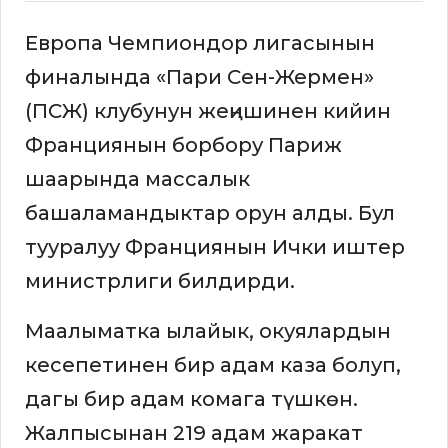
Европа Чемпиондор лигасынын
финалында «Пари Сен-Жермен»
(ПСЖ) клубунун жеңишинен кийин
Франциянын борбору Париж
шаарында массалык
башаламандыктар орун алды. Бул
тууралуу Франциянын Ички иштер
министрлиги билдирди.
Маалыматка ылайык, окуялардын
кесепетинен бир адам каза болуп,
дагы бир адам комага түшкөн.
Жалпысынан 219 адам жаракат