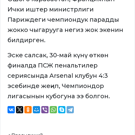
Ички иштер министрлиги
Париждеги чемпиондук парадды
жокко чыгарууга негиз жок экенин
билдирген.
Эске салсак, 30-май күнү өткөн
финалда ПСЖ пенальтилер
сериясында Arsenal клубун 4:3
эсебинде жеңип, Чемпиондор
лигасынын кубогуна ээ болгон.