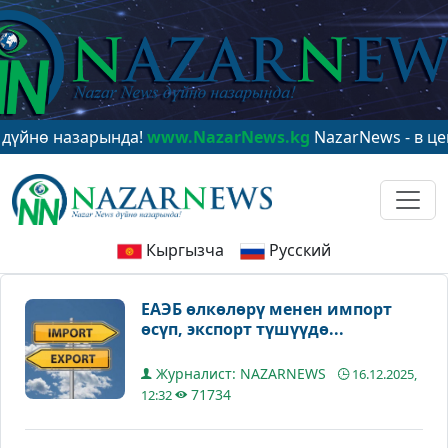
 назарында!
www.NazarNews.kg
NazarNews - в центре 
Кыргызча
Русский
ЕАЭБ өлкөлөрү менен импорт
өсүп, экспорт түшүүдө...
Журналист: NAZARNEWS
16.12.2025,
71734
12:32