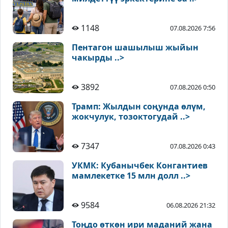
1148
07.08.2026 7:56
Пентагон шашылыш жыйын
чакырды ..>
3892
07.08.2026 0:50
Трамп: Жылдын соңунда өлүм,
жокчулук, тозоктогудай ..>
7347
07.08.2026 0:43
УКМК: Кубанычбек Конгантиев
мамлекетке 15 млн долл ..>
9584
06.08.2026 21:32
Тоңдо өткөн ири маданий жана