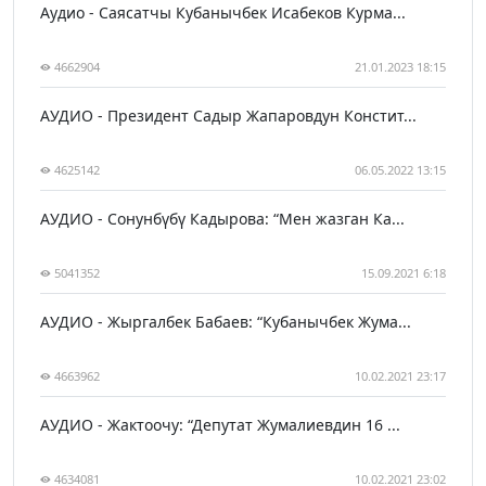
Аудио - Саясатчы Кубанычбек Исабеков Курма...
4662904
21.01.2023 18:15
АУДИО - Президент Садыр Жапаровдун Констит...
4625142
06.05.2022 13:15
АУДИО - Сонунбүбү Кадырова: “Мен жазган Ка...
5041352
15.09.2021 6:18
АУДИО - Жыргалбек Бабаев: “Кубанычбек Жума...
4663962
10.02.2021 23:17
АУДИО - Жактоочу: “Депутат Жумалиевдин 16 ...
4634081
10.02.2021 23:02