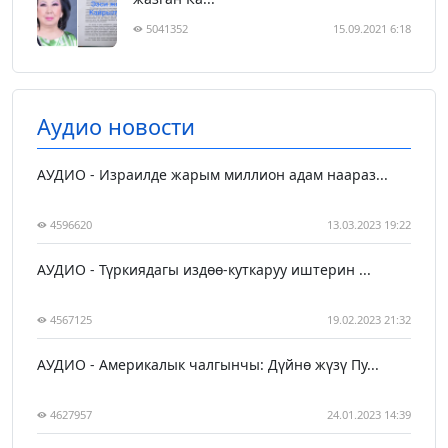
5041352
15.09.2021 6:18
Аудио новости
АУДИО - Израилде жарым миллион адам наараз...
4596620
13.03.2023 19:22
АУДИО - Түркиядагы издөө-куткаруу иштерин ...
4567125
19.02.2023 21:32
АУДИО - Америкалык чалгынчы: Дүйнө жүзү Пу...
4627957
24.01.2023 14:39