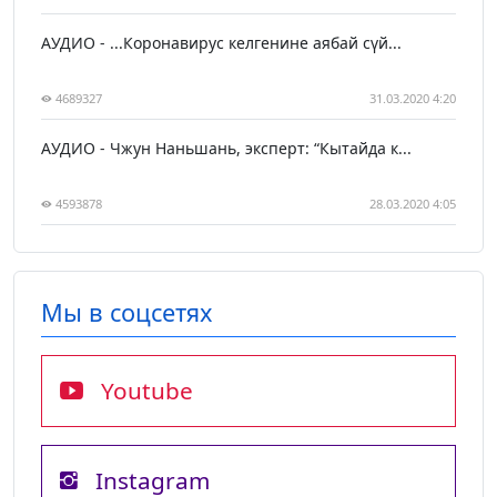
АУДИО - ...Коронавирус келгенине аябай сүй...
4689327
31.03.2020 4:20
АУДИО - Чжун Наньшань, эксперт: “Кытайда к...
4593878
28.03.2020 4:05
Мы в соцсетях
Youtube
Instagram