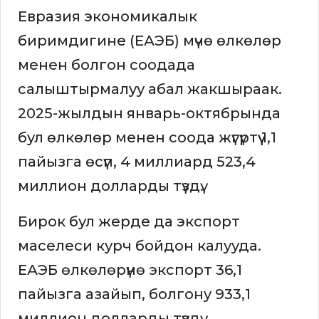
Евразия экономикалык
биримдигине (ЕАЭБ) мүчө өлкөлөр
менен болгон соодада
салыштырмалуу абал жакшыраак.
2025-жылдын январь-октябрында
бул өлкөлөр менен соода жүгүртүү 1,1
пайызга өсүп, 4 миллиард 523,4
миллион долларды түздү.
Бирок бул жерде да экспорт
маселеси курч бойдон калууда.
ЕАЭБ өлкөлөрүнө экспорт 36,1
пайызга азайып, болгону 933,1
миллион долларды түздү.