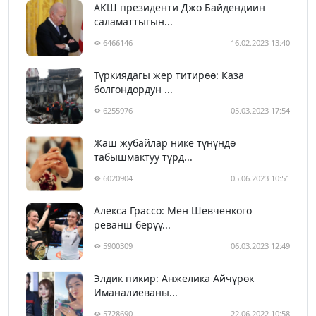
АКШ президенти Джо Байдендиин
саламаттыгын...
6466146
16.02.2023 13:40
Түркиядагы жер титирөө: Каза
болгондордун ...
6255976
05.03.2023 17:54
Жаш жубайлар нике түнүндө
табышмактуу түрд...
6020904
05.06.2023 10:51
Алекса Грассо: Мен Шевченкого
реванш берүү...
5900309
06.03.2023 12:49
Элдик пикир: Анжелика Айчүрөк
Иманалиеваны...
5728690
22.06.2022 10:58