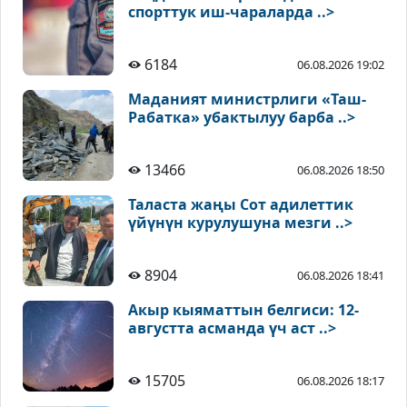
спорттук иш-чараларда ..>
6184
06.08.2026 19:02
Маданият министрлиги «Таш-
Рабатка» убактылуу барба ..>
13466
06.08.2026 18:50
Таласта жаңы Сот адилеттик
үйүнүн курулушуна мезги ..>
8904
06.08.2026 18:41
Акыр кыяматтын белгиси: 12-
августта асманда үч аст ..>
15705
06.08.2026 18:17