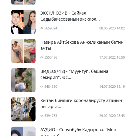
ЭКСКЛЮЗИВ - Сайкал
Садыбакасованын экс-жол...
5659324
08.06.2023 14:02
Назира Айтбекова Анжеликанын бетин
ачты
5555486
17.07.2022 16:50
ВИДЕО(+18) - "Муунтуп, башына
секирип". Өс...
5484550
14.07.2020 15:19
Кытай бийлиги коронавирусту атайын
чыгарга...
5394733
29.02.2020 23:43
АУДИО - Сонунбүбү Кадырова: “Мен
жазган Ка...