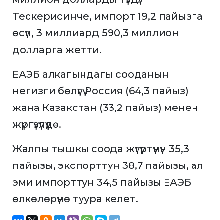
Тескерисинче, импорт 19,2 пайызга
өсүп, 3 миллиард 590,3 миллион
долларга жетти.
ЕАЭБ алкагындагы сооданын
негизги бөлүгү Россия (64,3 пайыз)
жана Казакстан (33,2 пайыз) менен
жүргүзүлүүдө.
Жалпы тышкы соода жүгүртүүнүн 35,3
пайызы, экспорттун 38,7 пайызы, ал
эми импорттун 34,5 пайызы ЕАЭБ
өлкөлөрүнө туура келет.