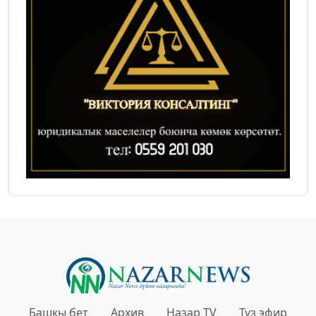
Башкы бет
Архив
Назар TV
Түз эфир