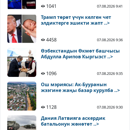
1041
07.08.2026 9:41
Трамп төрөт үчүн келген чет
элдиктерге эшикти жапт ..>
4458
07.08.2026 9:36
Өзбекстандын Өкмөт башчысы
Абдулла Арипов Кыргызст ..>
1096
07.08.2026 9:35
Ош мэриясы: Ак-Бууранын
жээгине жаңы базар курулба ..>
1128
07.08.2026 9:30
Дания Латвияга аскердик
батальонун жөнөтөт ..>