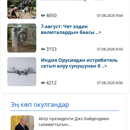
4650
07.08.2026 9:04
7-август: Чет элдик
валюталардын баасы ..>
3153
07.08.2026 8:59
Индия Орусиядан истребитель
сатып алуу сунушунан б ..>
4212
07.08.2026 8:00
Эң көп окулгандар
АКШ президенти Джо Байдендиин
саламаттыгын...