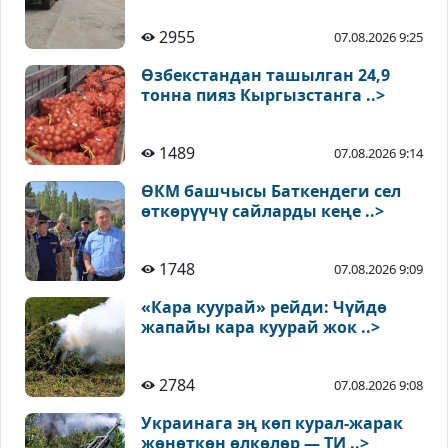
2955
07.08.2026 9:25
Өзбекстандан ташылган 24,9
тонна пияз Кыргызстанга ..>
1489
07.08.2026 9:14
ӨКМ башчысы Баткендеги сел
өткөрүүчү сайларды кеңе ..>
1748
07.08.2026 9:09
«Кара куурай» рейди: Чүйдө
жапайы кара куурай жок ..>
2784
07.08.2026 9:08
Украинага эң көп курал-жарак
жөнөткөн өлкөлөр — ТИ ..>