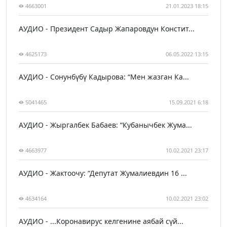
4663001
21.01.2023 18:15
АУДИО - Президент Садыр Жапаровдун Констит...
4625173
06.05.2022 13:15
АУДИО - Сонунбүбү Кадырова: “Мен жазган Ка...
5041465
15.09.2021 6:18
АУДИО - Жыргалбек Бабаев: “Кубанычбек Жума...
4663977
10.02.2021 23:17
АУДИО - Жактоочу: “Депутат Жумалиевдин 16 ...
4634164
10.02.2021 23:02
АУДИО - ...Коронавирус келгенине аябай сүй...