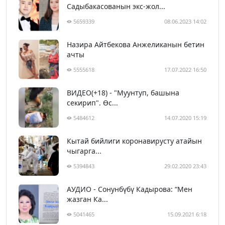
Садыбакасованын экс-жол...
5659339
08.06.2023 14:02
Назира Айтбекова Анжеликанын бетин
ачты
5555618
17.07.2022 16:50
ВИДЕО(+18) - "Муунтуп, башына
секирип". Өс...
5484612
14.07.2020 15:19
Кытай бийлиги коронавирусту атайын
чыгарга...
5394843
29.02.2020 23:43
АУДИО - Сонунбүбү Кадырова: “Мен
жазган Ка...
5041465
15.09.2021 6:18