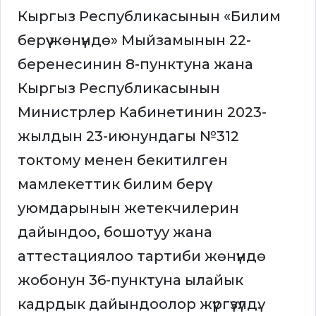
Кыргыз Республикасынын «Билим
берүү жөнүндө» Мыйзамынын 22-
беренесинин 8-пунктуна жана
Кыргыз Республикасынын
Министрлер Кабинетинин 2023-
жылдын 23-июнундагы №312
токтому менен бекитилген
мамлекеттик билим берүү
уюмдарынын жетекчилерин
дайындоо, бошотуу жана
аттестациялоо тартиби жөнүндө
жобонун 36-пунктуна ылайык
кадрдык дайындоолор жүргүзүлдү.