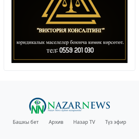
Башкы бет
Архив
Назар TV
Түз эфир