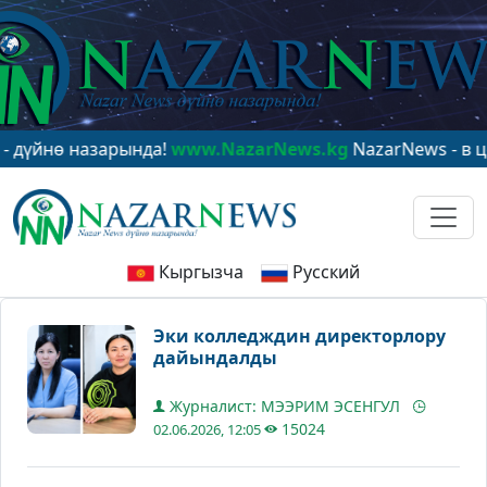
нө назарында!
www.NazarNews.kg
NazarNews - в центр
Кыргызча
Русский
Эки колледждин директорлору
дайындалды
Журналист: МЭЭРИМ ЭСЕНГУЛ
15024
02.06.2026, 12:05