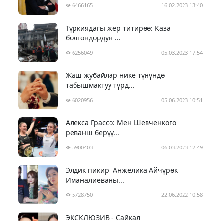
6466165
16.02.2023 13:40
Түркиядагы жер титирөө: Каза
болгондордун ...
6256049
05.03.2023 17:54
Жаш жубайлар нике түнүндө
табышмактуу түрд...
6020956
05.06.2023 10:51
Алекса Грассо: Мен Шевченкого
реванш берүү...
5900403
06.03.2023 12:49
Элдик пикир: Анжелика Айчүрөк
Иманалиеваны...
5728750
22.06.2022 10:58
ЭКСКЛЮЗИВ - Сайкал