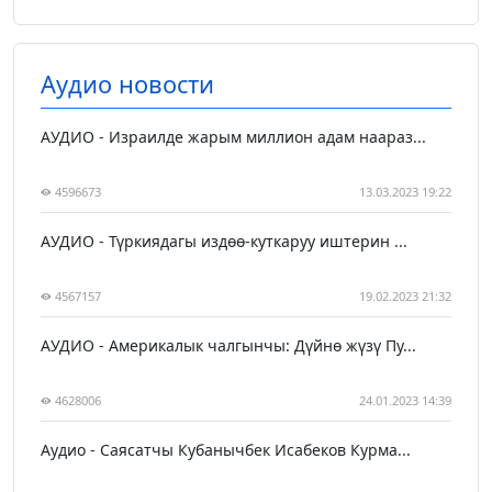
Аудио новости
АУДИО - Израилде жарым миллион адам наараз...
4596673
13.03.2023 19:22
АУДИО - Түркиядагы издөө-куткаруу иштерин ...
4567157
19.02.2023 21:32
АУДИО - Америкалык чалгынчы: Дүйнө жүзү Пу...
4628006
24.01.2023 14:39
Аудио - Саясатчы Кубанычбек Исабеков Курма...