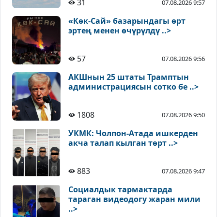
31
07.08.2026 9:57
«Көк-Сай» базарындагы өрт
эртең менен өчүрүлдү ..>
57
07.08.2026 9:56
АКШнын 25 штаты Трамптын
администрациясын сотко бе ..>
1808
07.08.2026 9:50
УКМК: Чолпон-Атада ишкерден
акча талап кылган төрт ..>
883
07.08.2026 9:47
Социалдык тармактарда
тараган видеодогу жаран мили
..>