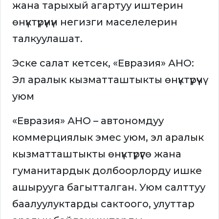
жана тарыхый агартуу иштерин
өнүктүрүүнүн негизги маселелерин
талкуулашат.
Эске салат кетсек, «Евразия» АНО:
Эл аралык кызматташтыкты өнүктүрүүчү
уюм
«Евразия» АНО – автономдуу
коммерциялык эмес уюм, эл аралык
кызматташтыкты өнүктүрүүгө жана
гуманитардык долбоорлорду ишке
ашырууга багытталган. Уюм салттуу
баалуулуктарды сактоого, улуттар