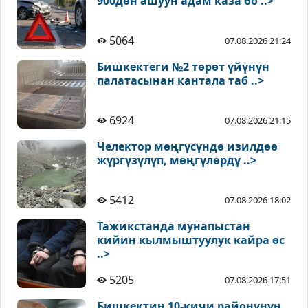
900дөн ашуун адам каза бо ..>
5064
07.08.2026 21:24
Бишкектеги №2 төрөт үйүнүн
палатасынан кантала таб ..>
6924
07.08.2026 21:15
Челектор мөңгүсүндө изилдөө
жүргүзүлүп, мөңгүлөрдү ..>
5412
07.08.2026 18:02
Тажикстанда мунапыстан
кийин кылмыштуулук кайра өс
..>
5205
07.08.2026 17:51
Бишкектин 10-кичи районунун