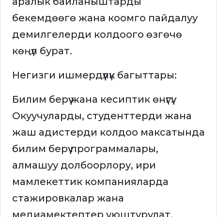
аралык байланыштарды
бекемдөөгө жана коомго пайдалуу
демилгелерди колдоого өзгөчө
көңүл бурат.
Негизги ишмердүүлүк багыттары:
Билим берүү жана кесиптик өнүгүү:
Окуучуларды, студенттерди жана
жаш адистерди колдоо максатында
билим берүү программалары,
алмашуу долбоорлору, ири
мамлекеттик компанияларда
стажировкалар жана
медиамектептер уюштурулат.