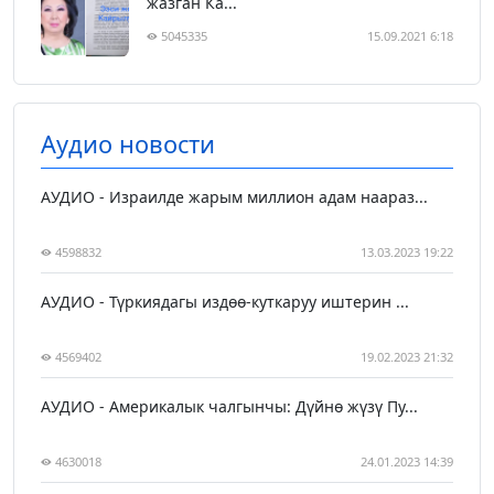
жазган Ка...
5045335
15.09.2021 6:18
Аудио новости
АУДИО - Израилде жарым миллион адам наараз...
4598832
13.03.2023 19:22
АУДИО - Түркиядагы издөө-куткаруу иштерин ...
4569402
19.02.2023 21:32
АУДИО - Америкалык чалгынчы: Дүйнө жүзү Пу...
4630018
24.01.2023 14:39