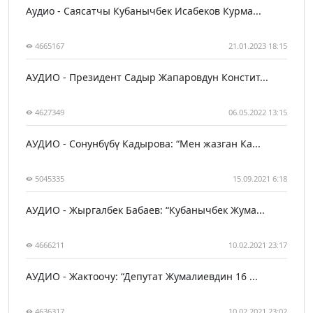
Аудио - Саясатчы Кубанычбек Исабеков Курма...
4665167
21.01.2023 18:15
АУДИО - Президент Садыр Жапаровдун Констит...
4627349
06.05.2022 13:15
АУДИО - Сонунбүбү Кадырова: “Мен жазган Ка...
5045335
15.09.2021 6:18
АУДИО - Жыргалбек Бабаев: “Кубанычбек Жума...
4666211
10.02.2021 23:17
АУДИО - Жактоочу: “Депутат Жумалиевдин 16 ...
4636317
10.02.2021 23:02