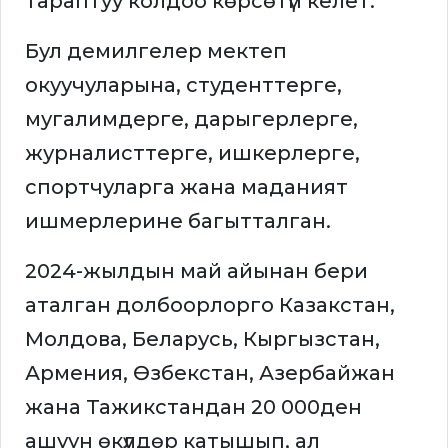
тараптуу колдоо көрсөтүп келет.
Бул демилгелер мектеп
окуучуларына, студенттерге,
мугалимдерге, дарыгерлерге,
журналисттерге, ишкерлерге,
спортчуларга жана маданият
ишмерлерине багытталган.
2024-жылдын май айынан бери
аталган долбоорлорго Казакстан,
Молдова, Беларусь, Кыргызстан,
Армения, Өзбекстан, Азербайжан
жана Тажикстандан 20 000ден
ашуун өкүлдөр катышып, ал