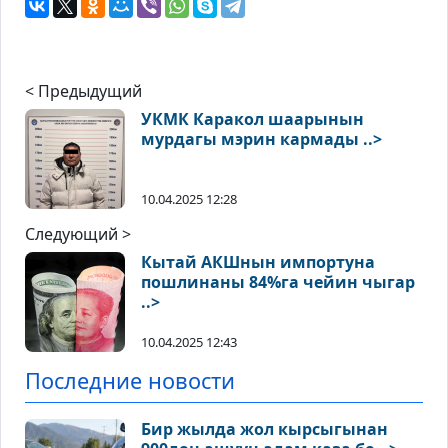
< Предыдущий
УКМК Каракол шаарынын
мурдагы мэрин кармады ..>
10.04.2025 12:28
Следующий >
Кытай АКШнын импортуна
пошлинаны 84%га чейин чыгар
..>
10.04.2025 12:43
Последние новости
Бир жылда жол кырсыгынан