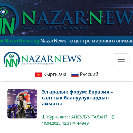
News.kg
NazarNews - в центре мирового внимания!
www
Кыргызча
Русский
Эл аралык форум: Евразия –
салттык баалуулуктардын
аймагы
Журналист: АЙСУЛУУ ТАЛАНТ
44949
10.04.2025, 12:31