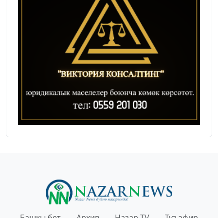
Башкы бет
Архив
Назар TV
Түз эфир