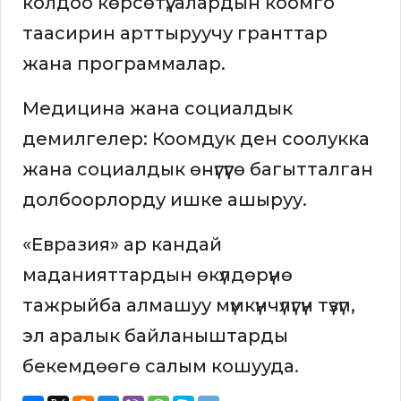
колдоо көрсөтүү, алардын коомго
таасирин арттыруучу гранттар
жана программалар.
Медицина жана социалдык
демилгелер: Коомдук ден соолукка
жана социалдык өнүгүүгө багытталган
долбоорлорду ишке ашыруу.
«Евразия» ар кандай
маданияттардын өкүлдөрүнө
тажрыйба алмашуу мүмкүнчүлүгүн түзүп,
эл аралык байланыштарды
бекемдөөгө салым кошууда.