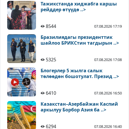
Тажикстанда хиджабга каршы
рейддер өтүүдө ..>
8544
07.08.2026 17:19
Бразилиядагы президенттик
шайлоо БРИКСтин тагдырын ..>
5325
07.08.2026 17:08
Блогерлер 5 жылга салык
төлөөдөн бошотулат. Презид ..>
6410
07.08.2026 16:50
Казакстан–Азербайжан Каспий
аркылуу Борбор Азия ба ..>
6294
07.08.2026 16:40