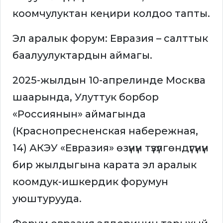
коомчулуктан кеңири колдоо тапты.
Эл аралык форум: Евразия – салттык
баалуулуктардын аймагы.
2025-жылдын 10-апрелинде Москва
шаарында, Улуттук борбор
«Россиянын» аймагында
(Краснопресненская набережная,
14) АКЭУ «Евразия» өзүнүн түзүлгөндүгүнүн
бир жылдыгына карата эл аралык
коомдук-ишкердик форумун
уюштурууда.