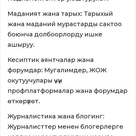
Маданият жана тарых: Тарыхый
жана маданий мурастарды сактоо
боюнча долбоорлорду ишке
ашыруу.
Кесиптик аянтчалар жана
форумдар: Мугалимдер, ЖОЖ
окутуучулары үчүн
профплатформалар жана форумдар
өткөрүлөт.
Журналистика жана блогинг:
Журналисттер менен блогерлерге