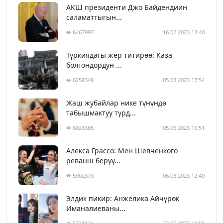
АКШ президенти Джо Байдендиин
саламаттыгын...
6467997
16.02.2023 13:40
Түркиядагы жер титирөө: Каза
болгондордун ...
6258348
05.03.2023 17:54
Жаш жубайлар нике түнүндө
табышмактуу түрд...
6023365
05.06.2023 10:51
Алекса Грассо: Мен Шевченкого
реванш берүү...
5902373
06.03.2023 12:49
Элдик пикир: Анжелика Айчүрөк
Иманалиеваны...