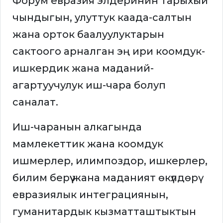
Форум евразия элдеринин тарыхый
чындыгын, улуттук каада-салтын
жана орток баалуулуктарын
сактоого арналган эң ири коомдук-
ишкердик жана маданий-
агартуучулук иш-чара болуп
саналат.
Иш-чаранын алкагында
мамлекеттик жана коомдук
ишмерлер, илимпоздор, ишкерлер,
билим берүү жана маданият өкүлдөрү
евразиялык интеграциянын,
гуманитардык кызматташтыктын