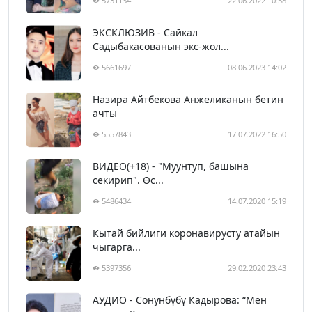
5731134
22.06.2022 10:58
ЭКСКЛЮЗИВ - Сайкал
Садыбакасованын экс-жол...
5661697
08.06.2023 14:02
Назира Айтбекова Анжеликанын бетин
ачты
5557843
17.07.2022 16:50
ВИДЕО(+18) - "Муунтуп, башына
секирип". Өс...
5486434
14.07.2020 15:19
Кытай бийлиги коронавирусту атайын
чыгарга...
5397356
29.02.2020 23:43
АУДИО - Сонунбүбү Кадырова: “Мен