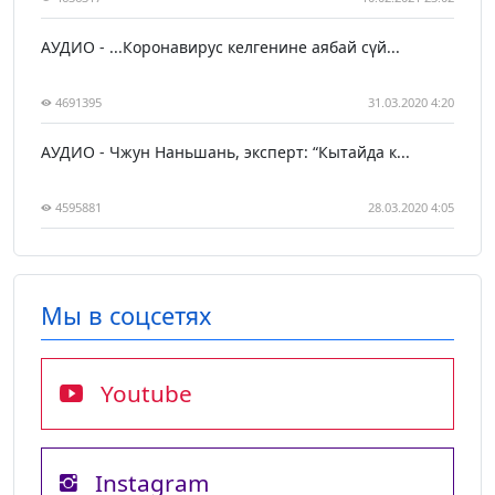
АУДИО - ...Коронавирус келгенине аябай сүй...
4691395
31.03.2020 4:20
АУДИО - Чжун Наньшань, эксперт: “Кытайда к...
4595881
28.03.2020 4:05
Мы в соцсетях
Youtube
Instagram