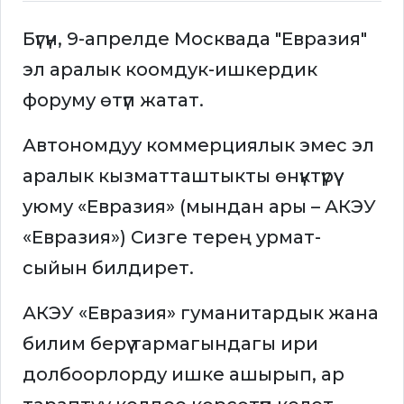
Бүгүн, 9-апрелде Москвада "Евразия"
эл аралык коомдук-ишкердик
форуму өтүп жатат.
Автономдуу коммерциялык эмес эл
аралык кызматташтыкты өнүктүрүү
уюму «Евразия» (мындан ары – АКЭУ
«Евразия») Сизге терең урмат-
сыйын билдирет.
АКЭУ «Евразия» гуманитардык жана
билим берүү тармагындагы ири
долбоорлорду ишке ашырып, ар