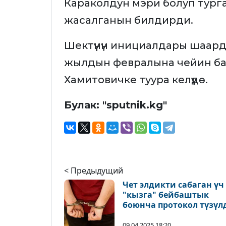
Караколдун мэри болуп тур
жасалганын билдирди.
Шектүүнүн инициалдары шаар
жылдын февралына чейин ба
Хамитовичке туура келүүдө.
Булак: "sputnik.kg"
< Предыдущий
Чет элдикти сабаган үч
"кызга" бейбаштык
боюнча протокол түзүл
09.04.2025 18:20