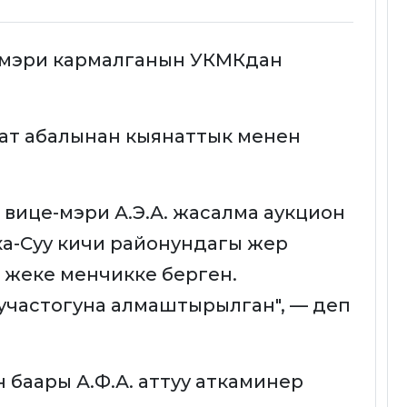
 мэри кармалганын УКМКдан
ат абалынан кыянаттык менен
вице-мэри А.Э.А. жасалма аукцион
а-Суу кичи районундагы жер
е жеке менчикке берген.
участогуна алмаштырылган", — деп
 баары А.Ф.А. аттуу аткаминер