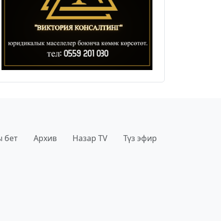
 бет
Архив
Назар TV
Түз эфир