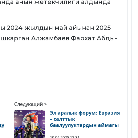
ганда анын жетекчилиги алдында
ды 2024-жылдын май айынан 2025-
шкарган Алжамбаев Фархат Абды-
Следующий >
Эл аралык форум: Евразия
– салттык
дү
баалуулуктардын аймагы
10.04.2025 12:31