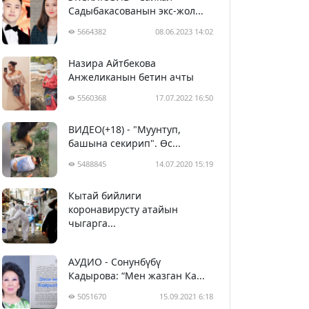
Садыбакасованын экс-жол...
5664382
08.06.2023 14:02
Назира Айтбекова
Анжеликанын бетин ачты
5560368
17.07.2022 16:50
ВИДЕО(+18) - "Муунтуп,
башына секирип". Өс...
5488845
14.07.2020 15:19
Кытай бийлиги
5399972
29.02.2020 23:43
коронавирусту атайын
чыгарга...
АУДИО - Сонунбүбү
Кадырова: “Мен жазган Ка...
5051670
15.09.2021 6:18