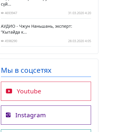
сүй...
4693947
31.03.2020 4:20
АУДИО - Чжун Наньшань, эксперт:
“Кытайда к...
4598290
28.03.2020 4:05
Мы в соцсетях
Youtube
Instagram