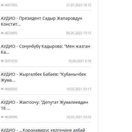
4667655
21.01.2023 18:15
АУДИО - Президент Садыр Жапаровдун
Констит...
4629865
06.05.2022 13:15
АУДИО - Сонунбүбү Кадырова: “Мен жазган
Ка...
5051670
15.09.2021 6:18
АУДИО - Жыргалбек Бабаев: “Кубанычбек
Жума...
4669032
10.02.2021 23:17
АУДИО - Жактоочу: “Депутат Жумалиевдин
16 ...
4638996
10.02.2021 23:02
АУДИО - ...Коронавирус келгенине аябай