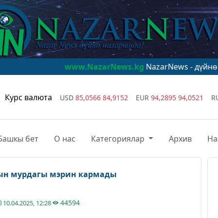
www.NazarNews.kg
NazarNews - дүйнө назарында!
Курс валюта
USD
85,0566
84,9152
EUR
94,2895
94,0521
R
Башкы бет
О нас
Категориялар
Архив
На
ын мурдагы мэрин кармады
44594
10.04.2025, 12:28