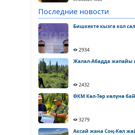
Последние новости
Бишкекте кызга кол са
2934
Жалал-Абадда жапайы 
2432
ӨКМ Көл-Төр көлүнө ба
3279
Аксай жана Соң-Көл ж