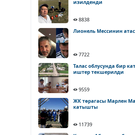
изилденди
8838
Лионель Мессинин атас
7722
Талас облусунда бир к
иштер текшерилди
9559
ЖК төрагасы Марлен М
катышты
11739