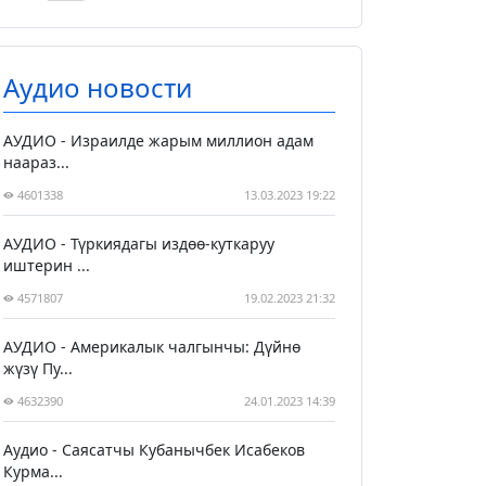
Аудио новости
АУДИО - Израилде жарым миллион адам
наараз...
4601338
13.03.2023 19:22
АУДИО - Түркиядагы издөө-куткаруу
иштерин ...
4571807
19.02.2023 21:32
АУДИО - Америкалык чалгынчы: Дүйнө
жүзү Пу...
4632390
24.01.2023 14:39
Аудио - Саясатчы Кубанычбек Исабеков
Курма...