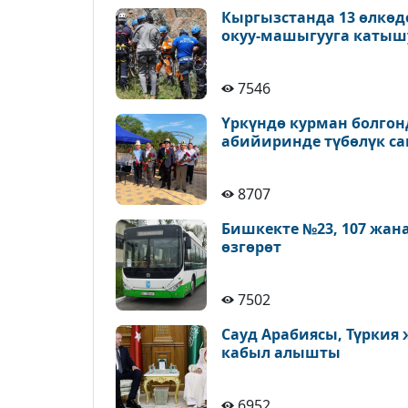
Кыргызстанда 13 өлкөд
окуу-машыгууга катыш
7546
Үркүндө курман болгон
абийиринде түбөлүк с
8707
Бишкекте №23, 107 жан
өзгөрөт
7502
Сауд Арабиясы, Түркия
кабыл алышты
6952