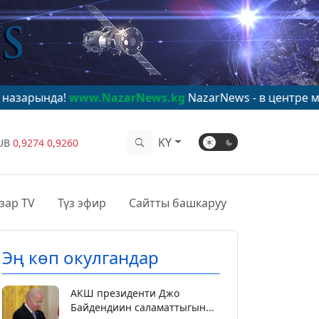
www.NazarNews.kg
NazarNews - в центре мирового вн
KY
UB
0,9274
0,9260
зар TV
Түз эфир
Сайтты башкаруу
Эң көп окулгандар
АКШ президенти Джо
Байдендиин саламаттыгын...