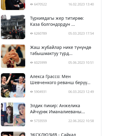
6470522
16.02.2023 13:40
Түркиядагы жер титирөө:
Каза болгондордун ...
6260789
05.03.2023 17:54
Жаш жубайлар нике түнүндө
табышмактуу түрд...
6025999
05.06.2023 10:51
Алекса Грассо: Мен
Шевченкого реванш берүү...
5904931
06.03.2023 12:49
Элдик пикир: Анжелика
Айчүрөк Иманалиеваны...
5733559
22.06.2022 10:58
ЭКСКЛЮЗИВ - Сайкал