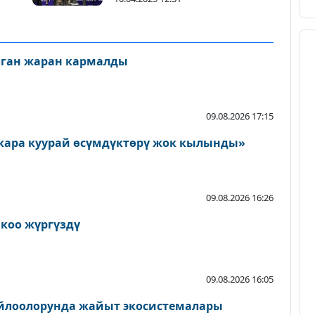
лган жаран кармалды
09.08.2026 17:15
кара куурай өсүмдүктөрү жок кылынды»
09.08.2026 16:26
йкоо жүргүздү
09.08.2026 16:05
айлоолорунда жайыт экосистемалары