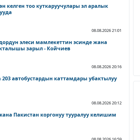
өн келген тоо куткаруучулары эл аралык
ууда
08.08.2026 21:01
дордун элеси мамлекеттин эсинде жана
акталышы зарыл - Койчиев
08.08.2026 20:16
а 203 автобустардын каттамдары убактылуу
08.08.2026 20:12
 жана Пакистан коргонуу тууралуу келишим
08.08.2026 16:59