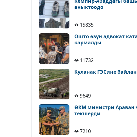
Кемпир-Абаддагы башы
аныктоодо
15835
Ошто өзүн адвокат кат
кармалды
11732
Куланак ГЭСине байлан
9649
ӨКМ министри Араван-
текшерди
7210