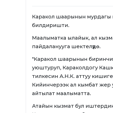
Каракол шаарынын мурдагы
билдиришти.
Маалыматка ылайык, ал кызм
пайдаланууга шектелүүдө.
"Каракол шаарынын биринчи 
уюштуруп, Караколдогу Кашк
тилкесин А.Н.К. аттуу кишиг
Кийинчерээк ал кымбат жер 
айтылат маалыматта.
Атайын кызмат бул иштердин