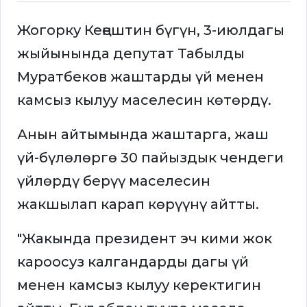
Жогорку Кеңештин бүгүн, 3-июлдагы
жыйынында депутат Табылды
Муратбеков жаштарды үй менен
камсыз кылуу маселесин көтөрдү.
Анын айтымында жаштарга, жаш
үй-бүлөлөргө 30 пайыздык чендеги
үйлөрдү берүү маселесин
жакшылап карап көрүүнү айтты.
"Жакында президент эч кими жок
кароосуз калгандарды дагы үй
менен камсыз кылуу керектигин