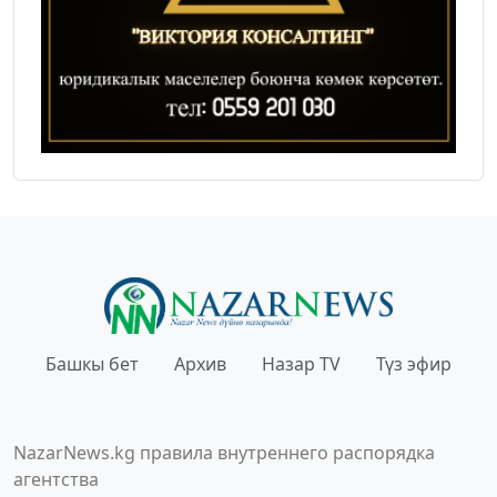
Башкы бет
Архив
Назар TV
Түз эфир
NazarNews.kg правила внутреннего распорядка
агентства