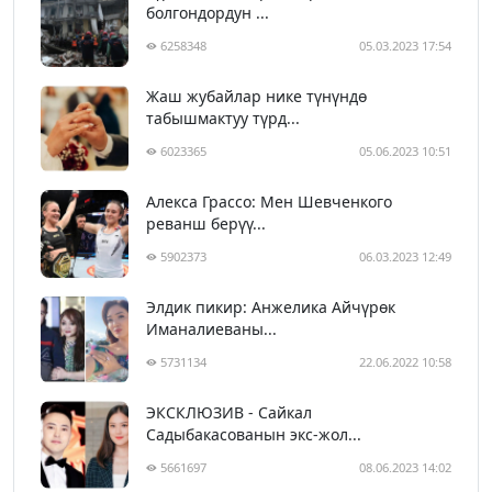
болгондордун ...
6258348
05.03.2023 17:54
Жаш жубайлар нике түнүндө
табышмактуу түрд...
6023365
05.06.2023 10:51
Алекса Грассо: Мен Шевченкого
реванш берүү...
5902373
06.03.2023 12:49
Элдик пикир: Анжелика Айчүрөк
Иманалиеваны...
5731134
22.06.2022 10:58
ЭКСКЛЮЗИВ - Сайкал
Садыбакасованын экс-жол...
5661697
08.06.2023 14:02