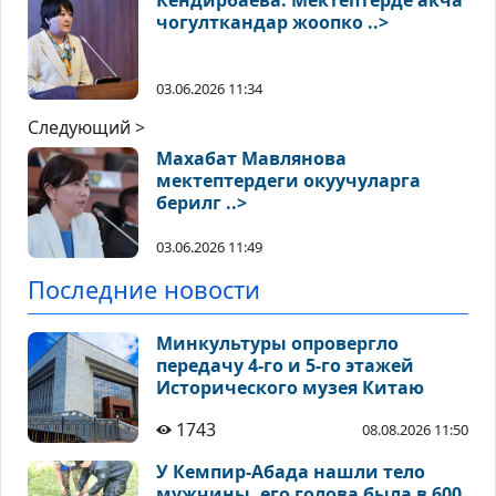
Кендирбаева: Мектептерде акча
чогулткандар жоопко ..>
03.06.2026 11:34
Следующий >
Махабат Мавлянова
мектептердеги окуучуларга
берилг ..>
03.06.2026 11:49
Последние новости
Минкультуры опровергло
передачу 4-го и 5-го этажей
Исторического музея Китаю
1743
08.08.2026 11:50
У Кемпир-Абада нашли тело
мужчины, его голова была в 600