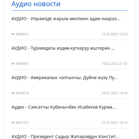
Аудио новости
АУДИО - Израилде жарым миллион адам наараз...
4598832
13.03.2023 19:22
АУДИО - Түркиядагы издөө-куткаруу иштерин ...
4569459
19.02.2023 21:32
АУДИО - Америкалык чалгынчы: Дүйнө жүзү Пу...
4630018
24.01.2023 14:39
Аудио - Саясатчы Кубанычбек Исабеков Курма...
4665167
21.01.2023 18:15
АУДИО - Президент Садыр Жапаровдун Констит...