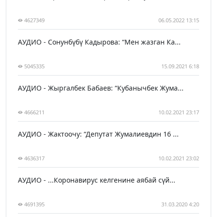
4627349
06.05.2022 13:15
АУДИО - Сонунбүбү Кадырова: “Мен жазган Ка...
5045335
15.09.2021 6:18
АУДИО - Жыргалбек Бабаев: “Кубанычбек Жума...
4666211
10.02.2021 23:17
АУДИО - Жактоочу: “Депутат Жумалиевдин 16 ...
4636317
10.02.2021 23:02
АУДИО - ...Коронавирус келгенине аябай сүй...
4691395
31.03.2020 4:20