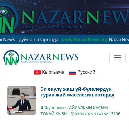
- дүйнө назарында!
www.NazarNews.kg
NazarNews - в 
Кыргызча
Русский
Эл өкүлү жаш үй-бүлөлөрдүн
турак жай маселесин көтөрдү
Журналист: АЙСАЛКЫН КАСЫМ
ТОКАЙ КЫЗЫ
13106
03.06.2026, 11:41