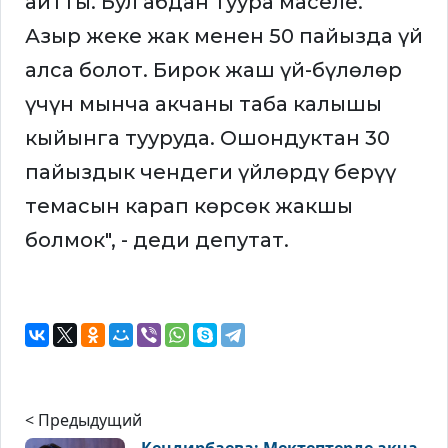
айтты. Бул абдан туура маселе.
Азыр жеке жак менен 50 пайызда үй
алса болот. Бирок жаш үй-бүлөлөр
үчүн мынча акчаны таба калышы
кыйынга тууруда. Ошондуктан 30
пайыздык чендеги үйлөрдү берүү
темасын карап көрсөк жакшы
болмок", - деди депутат.
< Предыдущий