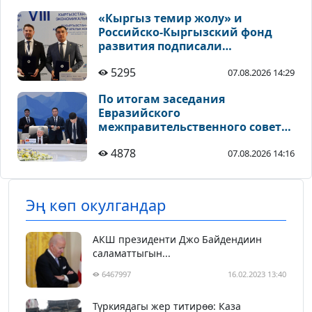
«Кыргыз темир жолу» и
Российско-Кыргызский фонд
развития подписали
соглашения по
5295
07.08.2026 14:29
инвестиционным проектам
По итогам заседания
Евразийского
межправительственного совета
подписан ряд документов
4878
07.08.2026 14:16
Эң көп окулгандар
АКШ президенти Джо Байдендиин
саламаттыгын...
6467997
16.02.2023 13:40
Түркиядагы жер титирөө: Каза