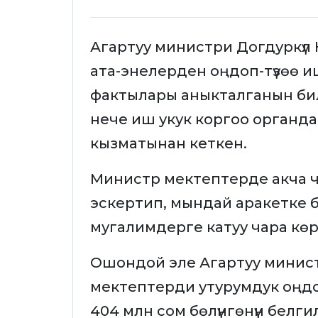
Агартуу министри Догдуркүл
ата-энелерден оңдоп-түзөө 
фактылары аныкталганын би
нече иш укук коргоо органда
кызматынан кеткен.
Министр мектептерде акча ч
эскертип, мындай аракетке 
мугалимдерге катуу чара көрү
Ошондой эле Агартуу минист
мектептерди утурумдук оңд
404 млн сом бөлүнгөнүн белг