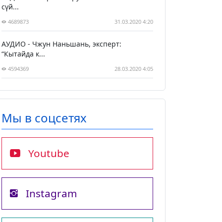
сүй...
4689873
31.03.2020 4:20
АУДИО - Чжун Наньшань, эксперт:
“Кытайда к...
4594369
28.03.2020 4:05
Мы в соцсетях
Youtube
Instagram