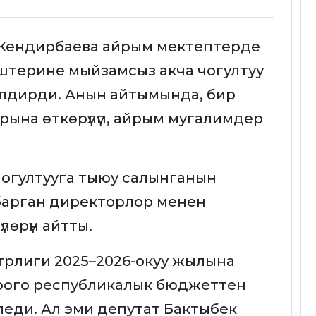
 Кендирбаева айрым мектептерде
иштерине мыйзамсыз акча чогултуу
лдирди. Анын айтымында, бир
рына өткөрүлүп, айрым мугалимдер
огултууга тыюу салынганын
барган директорлор менен
лөрүн айтты.
рлиги 2025–2026-окуу жылына
оого республикалык бюджеттен
иледи. Ал эми депутат Бактыбек