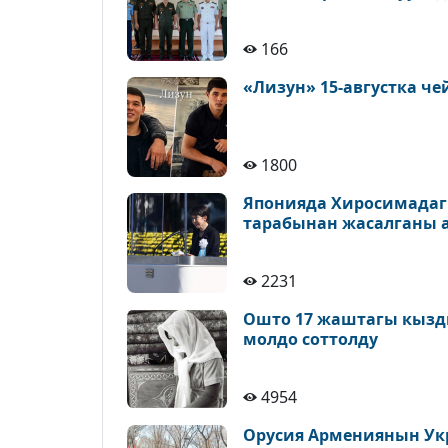
166
«Лизун» 15-августка ч
1800
Японияда Хиросимадаг
тарабынан жасалганы 
2231
Ошто 17 жаштагы кызды
молдо соттолду
4954
Орусия Армениянын Ук