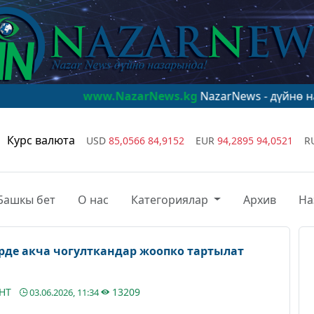
www.NazarNews.kg
NazarNews - дүйнө назарында
Курс валюта
USD
85,0566
84,9152
EUR
94,2895
94,0521
R
Башкы бет
О нас
Категориялар
Архив
На
рде акча чогулткандар жоопко тартылат
АНТ
13209
03.06.2026, 11:34