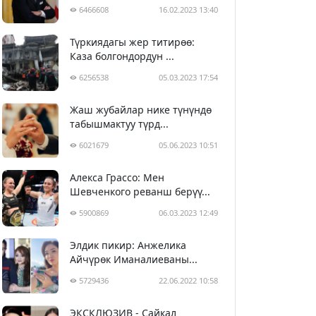
6466608
16.02.2023 13:40
Түркиядагы жер титирөө:
Каза болгондордун ...
6256538
05.03.2023 17:54
Жаш жубайлар нике түнүндө
табышмактуу түрд...
6021679
05.06.2023 10:51
Алекса Грассо: Мен
Шевченкого реванш берүү...
5900869
06.03.2023 12:49
Элдик пикир: Анжелика
Айчүрөк Иманалиеваны...
5729436
22.06.2022 10:58
ЭКСКЛЮЗИВ - Сайкал