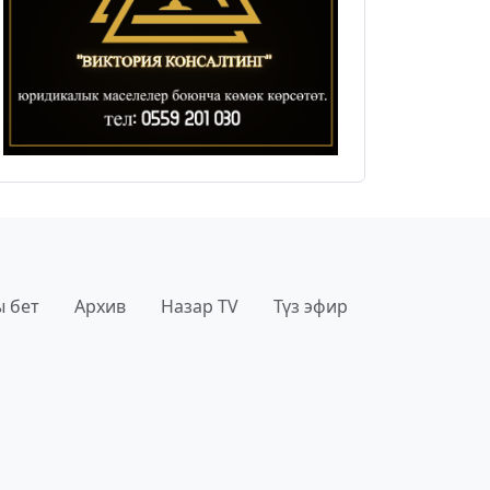
 бет
Архив
Назар TV
Түз эфир