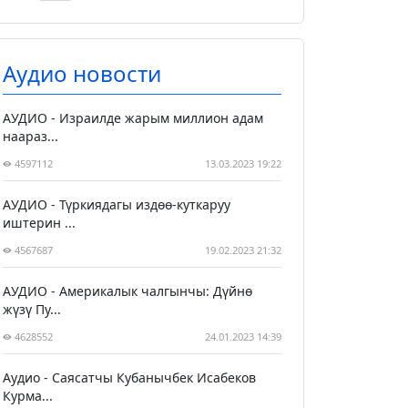
Аудио новости
АУДИО - Израилде жарым миллион адам
наараз...
4597112
13.03.2023 19:22
АУДИО - Түркиядагы издөө-куткаруу
иштерин ...
4567687
19.02.2023 21:32
АУДИО - Америкалык чалгынчы: Дүйнө
жүзү Пу...
4628552
24.01.2023 14:39
Аудио - Саясатчы Кубанычбек Исабеков
Курма...