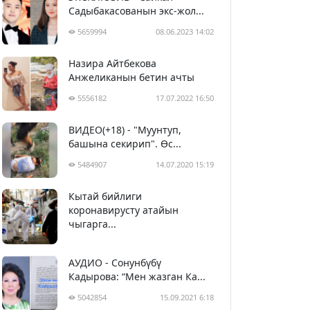
Садыбакасованын экс-жол...
5659994
08.06.2023 14:02
Назира Айтбекова
Анжеликанын бетин ачты
5556182
17.07.2022 16:50
ВИДЕО(+18) - "Муунтуп,
башына секирип". Өс...
5484907
14.07.2020 15:19
Кытай бийлиги
5395405
29.02.2020 23:43
коронавирусту атайын
чыгарга...
АУДИО - Сонунбүбү
Кадырова: “Мен жазган Ка...
5042854
15.09.2021 6:18