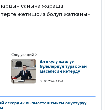
улардын санына жараша
ептерге жетишсиз болуп жатканын
Следующий >
а
Эл өкүлү жаш үй-
бүлөлөрдүн турак жай
маселесин көтөрдү
03.06.2026 11:41
ай аскердик кызматташтыкты өнүктүрүү
ды