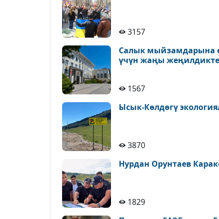
3157
Салык мыйзамдарына ө
үчүн жаңы жеңилдикте
1567
Ысык-Көлдөгү экология
3870
Нурдан Орунтаев Карак
1829