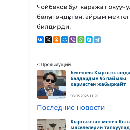
Чойбеков бул каражат окууч
бөлүнгөндүктөн, айрым мект
билдирди.
< Предыдущий
Бекешев: Кыргызстанд
балдардын 95 пайызы
кариестен жабыркайт
03.06.2026 11:20
Последние новости
Кыргызстан менен Кыт
маселелерин талкуула