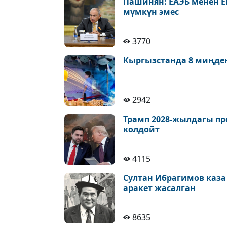
Пашинян: ЕАЭБ менен Е
мүмкүн эмес
3770
Кыргызстанда 8 миңде
2942
Трамп 2028-жылдагы пр
колдойт
4115
Султан Ибрагимов каза
аракет жасалган
8635