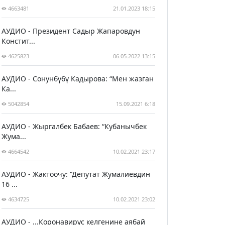
4663481
21.01.2023 18:15
АУДИО - Президент Садыр Жапаровдун
Констит...
4625823
06.05.2022 13:15
АУДИО - Сонунбүбү Кадырова: “Мен жазган
Ка...
5042854
15.09.2021 6:18
АУДИО - Жыргалбек Бабаев: “Кубанычбек
Жума...
4664542
10.02.2021 23:17
АУДИО - Жактоочу: “Депутат Жумалиевдин
16 ...
4634725
10.02.2021 23:02
АУДИО - ...Коронавирус келгенине аябай