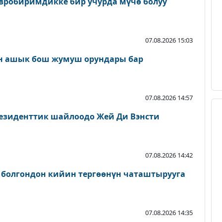
вробиримдикке бир учурда мүчө болуу
07.08.2026 15:03
н ашык бош жумуш орундары бар
07.08.2026 14:57
езиденттик шайлоодо Жей Ди Вэнсти
07.08.2026 14:42
 болгондон кийин тергөөнүн чаташтырууга
07.08.2026 14:35