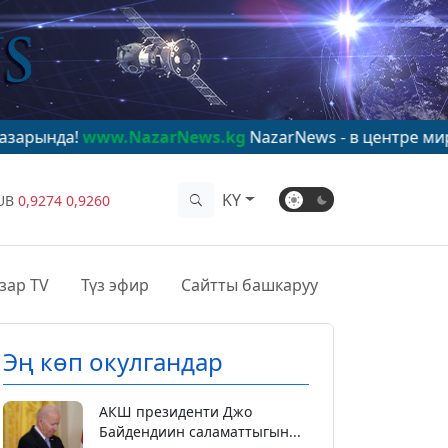
!
www.NazarNews.kg
NazarNews - в центре мирового вн
KY
UB
0,9274
0,9260
зар TV
Түз эфир
Сайтты башкаруу
Эң көп окулгандар
АКШ президенти Джо
Байдендиин саламаттыгын...