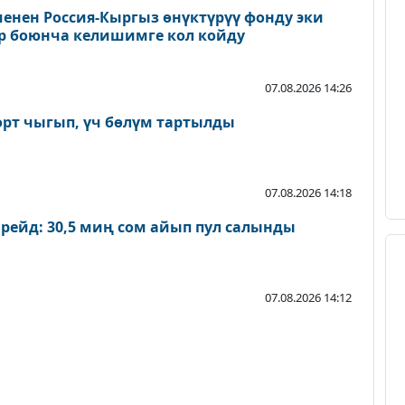
енен Россия-Кыргыз өнүктүрүү фонду эки
р боюнча келишимге кол койду
07.08.2026 14:26
өрт чыгып, үч бөлүм тартылды
07.08.2026 14:18
 рейд: 30,5 миң сом айып пул салынды
07.08.2026 14:12