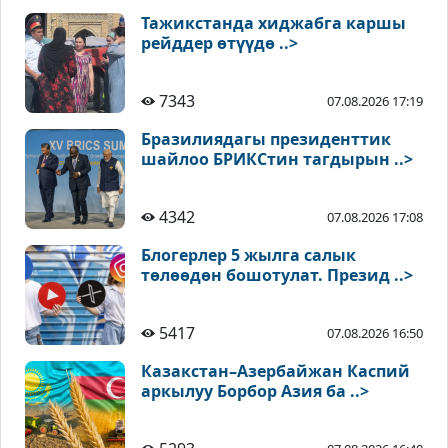
Тажикстанда хиджабга каршы
рейддер өтүүдө ..>
7343
07.08.2026 17:19
Бразилиядагы президенттик
шайлоо БРИКСтин тагдырын ..>
4342
07.08.2026 17:08
Блогерлер 5 жылга салык
төлөөдөн бошотулат. Презид ..>
5417
07.08.2026 16:50
Казакстан–Азербайжан Каспий
аркылуу Борбор Азия ба ..>