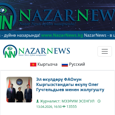
ө назарында!
www.NazarNews.kg
NazarNews - в центре
Кыргызча
Русский
Эл өкүлдөрү ФАОнун
Кыргызстандагы өкүлү Олег
Гучгельдыев менен жолугушту
Журналист: МЭЭРИМ ЭСЕНГУЛ
13555
13.04.2026, 16:50