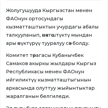
Жолугушууда Кыргызстан менен
ФАОнун ортосундагы
кызматташтыктын учурдагы абалы
талкууланып, өнөктөштүктү мындан
ары өнүктүрүү тууралуу сөз болду.
Комитет төрагасы Кубанычбек
Самаков акыркы жылдары Кыргыз
Республикасы менен ФАОнун
ийгиликтүү кызматташтыгынын
аркасында олуттуу жыйынтыктар
жаралганын белгиледи.