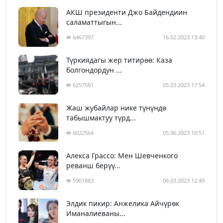
АКШ президенти Джо Байдендиин
саламаттыгын...
6467397
16.02.2023 13:40
Түркиядагы жер титирөө: Каза
болгондордун ...
6257581
05.03.2023 17:54
Жаш жубайлар нике түнүндө
табышмактуу түрд...
6022564
05.06.2023 10:51
Алекса Грассо: Мен Шевченкого
реванш берүү...
5901883
06.03.2023 12:49
Элдик пикир: Анжелика Айчүрөк
Иманалиеваны...