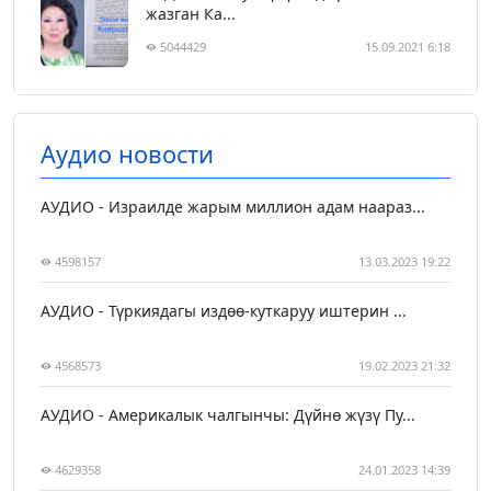
жазган Ка...
5044429
15.09.2021 6:18
Аудио новости
АУДИО - Израилде жарым миллион адам наараз...
4598157
13.03.2023 19:22
АУДИО - Түркиядагы издөө-куткаруу иштерин ...
4568573
19.02.2023 21:32
АУДИО - Америкалык чалгынчы: Дүйнө жүзү Пу...
4629358
24.01.2023 14:39