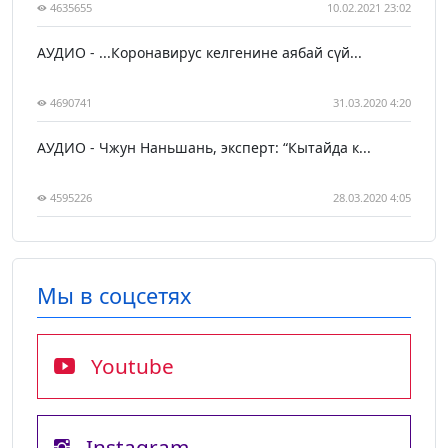
4635655
10.02.2021 23:02
АУДИО - ...Коронавирус келгенине аябай сүй...
4690741
31.03.2020 4:20
АУДИО - Чжун Наньшань, эксперт: “Кытайда к...
4595226
28.03.2020 4:05
Мы в соцсетях
Youtube
Instagram