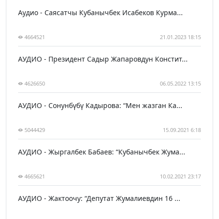
Аудио - Саясатчы Кубанычбек Исабеков Курма...
4664521
21.01.2023 18:15
АУДИО - Президент Садыр Жапаровдун Констит...
4626650
06.05.2022 13:15
АУДИО - Сонунбүбү Кадырова: “Мен жазган Ка...
5044429
15.09.2021 6:18
АУДИО - Жыргалбек Бабаев: “Кубанычбек Жума...
4665621
10.02.2021 23:17
АУДИО - Жактоочу: “Депутат Жумалиевдин 16 ...