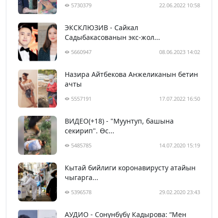
5730379
22.06.2022 10:58
ЭКСКЛЮЗИВ - Сайкал
Садыбакасованын экс-жол...
5660947
08.06.2023 14:02
Назира Айтбекова Анжеликанын бетин
ачты
5557191
17.07.2022 16:50
ВИДЕО(+18) - "Муунтуп, башына
секирип". Өс...
5485785
14.07.2020 15:19
Кытай бийлиги коронавирусту атайын
чыгарга...
5396578
29.02.2020 23:43
АУДИО - Сонунбүбү Кадырова: “Мен