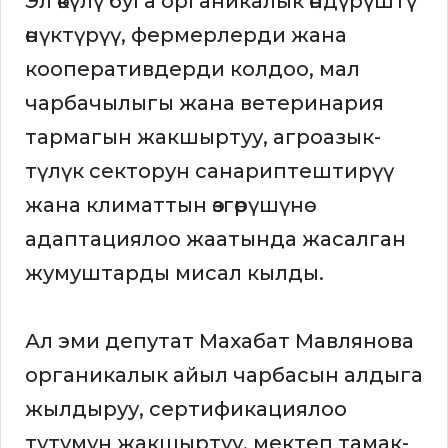
Эл өкүлү буга органикалык өндүрүштү
өнүктүрүү, фермерлерди жана
кооперативдерди колдоо, мал
чарбачылыгы жана ветеринария
тармагын жакшыртуу, агроазык-
түлүк секторун санариптештирүү
жана климаттын өзгөрүшүнө
адаптациялоо жаатында жасалган
жумуштарды мисал кылды.
Ал эми депутат Махабат Мавлянова
органикалык айыл чарбасын алдыга
жылдыруу, сертификациялоо
тутумун жакшыртуу, мектеп тамак-