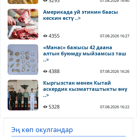
5293
07.08.2026 16:40
Америкада уй этинин баасы
кескин өстү ..>
4355
07.08.2026 16:27
«Манас» бажысы 42 даана
алтын буюмду мыйзамсыз таш
..>
4388
07.08.2026 16:26
Кыргызстан менен Кытай
аскердик кызматташтыкты өнү
..>
5328
07.08.2026 16:22
Эң көп окулгандар