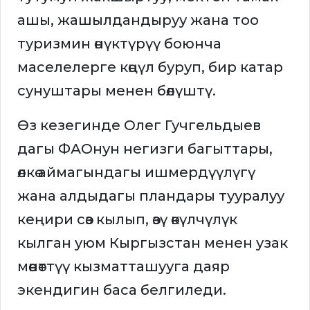
ашы, жашылдандыруу жана тоо
туризмин өнүктүрүү боюнча
маселелерге көңүл буруп, бир катар
сунуштары менен бөлүштү.
Өз кезегинде Олег Гучгельдыев
дагы ФАОнун негизги багыттары,
өлкө аймагындагы ишмердүүлүгү
жана алдыдагы пландары тууралуу
кеңири сөз кылып, өзү өкүлчүлүк
кылган уюм Кыргызстан менен узак
мөөнөттүү кызматташууга даяр
экендигин баса белгиледи.