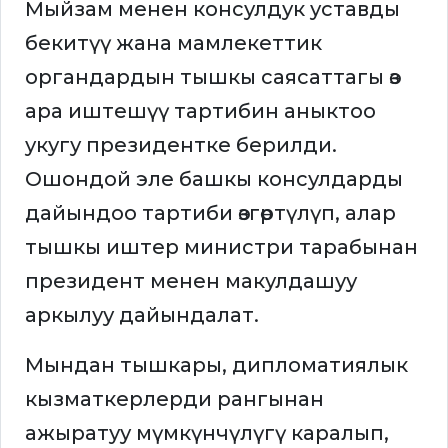
Мыйзам менен консулдук уставды
бекитүү жана мамлекеттик
органдардын тышкы саясаттагы өз
ара иштешүү тартибин аныктоо
укугу президентке берилди.
Ошондой эле башкы консулдарды
дайындоо тартиби өзгөртүлүп, алар
тышкы иштер министри тарабынан
президент менен макулдашуу
аркылуу дайындалат.
Мындан тышкары, дипломатиялык
кызматкерлерди рангынан
ажыратуу мүмкүнчүлүгү каралып,