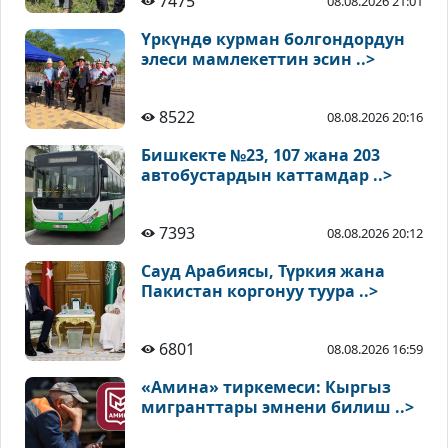
7475
08.08.2026 21:01
Үркүндө курман болгондордун
элеси мамлекеттин эсин ..>
8522
08.08.2026 20:16
Бишкекте №23, 107 жана 203
автобустардын каттамдар ..>
7393
08.08.2026 20:12
Сауд Арабиясы, Түркия жана
Пакистан коргонуу туура ..>
6801
08.08.2026 16:59
«Амина» тиркемеси: Кыргыз
мигранттары эмнени билиш ..>