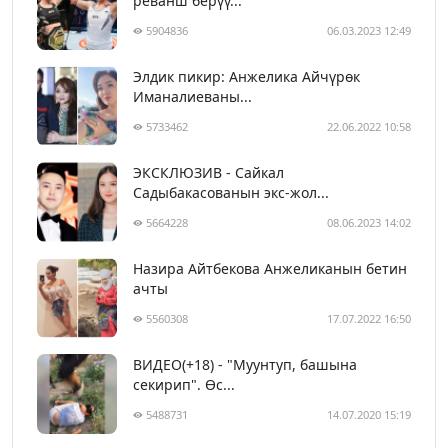
реванш берүү...
5904836
06.03.2023 12:49
Элдик пикир: Анжелика Айчүрөк
Иманалиеваны...
5733462
22.06.2022 10:58
ЭКСКЛЮЗИВ - Сайкал
Садыбакасованын экс-жол...
5664228
08.06.2023 14:02
Назира Айтбекова Анжеликанын бетин
ачты
5560308
17.07.2022 16:50
ВИДЕО(+18) - "Муунтуп, башына
секирип". Өс...
5488731
14.07.2020 15:19