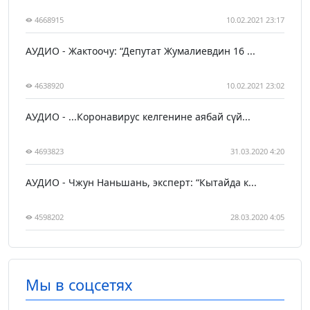
4668915
10.02.2021 23:17
АУДИО - Жактоочу: “Депутат Жумалиевдин 16 ...
4638920
10.02.2021 23:02
АУДИО - ...Коронавирус келгенине аябай сүй...
4693823
31.03.2020 4:20
АУДИО - Чжун Наньшань, эксперт: “Кытайда к...
4598202
28.03.2020 4:05
Мы в соцсетях