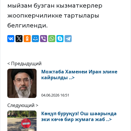
мыйзам бузган кызматкерлер
жоопкерчиликке тартылары
белгиленди.
< Предыдущий
Можтаба Хаменеи Иран элине
кайрылды ..>
04.06.2026 16:51
Следующий >
Көңүл буруңуз! Ош шаарында
эки көчө бир жумага жаб ..>