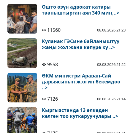
Ошто өзүн адвокат катары
тааныштырган аял 340 миң ..>
11560
08.08.2026 21:23
Куланак ГЭСине байланыштуу
жаңы жол жана көпүрө ку ..>
9558
08.08.2026 21:22
ӨКМ министри Араван-Сай
дарыясынын жээгин бекемдөө
..>
7126
08.08.2026 21:14
Кыргызстанда 13 өлкөдөн
келген тоо куткаруучулары ..>