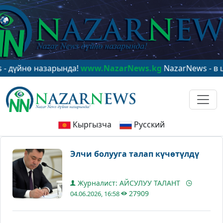
нө назарында!
www.NazarNews.kg
NazarNews - в центре
Кыргызча
Русский
Элчи болууга талап күчөтүлдү
Журналист: АЙСУЛУУ ТАЛАНТ
27909
04.06.2026, 16:58