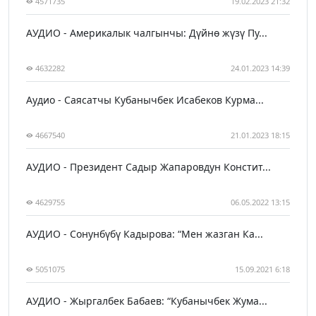
4571735
19.02.2023 21:32
АУДИО - Америкалык чалгынчы: Дүйнө жүзү Пу...
4632282
24.01.2023 14:39
Аудио - Саясатчы Кубанычбек Исабеков Курма...
4667540
21.01.2023 18:15
АУДИО - Президент Садыр Жапаровдун Констит...
4629755
06.05.2022 13:15
АУДИО - Сонунбүбү Кадырова: “Мен жазган Ка...
5051075
15.09.2021 6:18
АУДИО - Жыргалбек Бабаев: “Кубанычбек Жума...