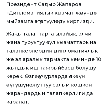
Президент Садыр Жапаров
«Дипломатиялык кызмат жөнүндө»
мыйзамга өзгөртүүлөрдү киргизди.
Жаңы талаптарга ылайык, элчи
жана туруктуу өкүл кызматтарына
талапкерлердин дипломатиялык
же эл аралык тармакта кеминде 10
жылдык иш тажрыйбасы болушу
керек. Өзгөчө учурларда өлкөнүн
өнүгүшүнө олуттуу салым кошкон
жарандардын талапкерлиги да
каралат.