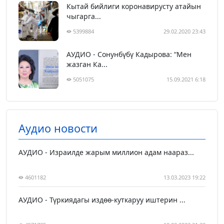
Кытай бийлиги коронавирусту атайын
чыгарга...
5399884
29.02.2020 23:43
АУДИО - Сонунбүбү Кадырова: “Мен
жазган Ка...
5051075
15.09.2021 6:18
Аудио новости
АУДИО - Израилде жарым миллион адам наараз...
4601182
13.03.2023 19:22
АУДИО - Түркиядагы издөө-куткаруу иштерин ...