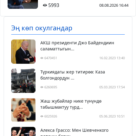
5993
08.08.2026 16:44
Эң көп окулгандар
АКШ президенти Джо Байдендиин
саламаттыгын...
6470451
16.02.2023 13:40
Түркиядагы жер титирөө: Каза
болгондордун ...
6260695
05.03.2023 17:54
Жаш жубайлар нике түнүндө
табышмактуу түрд...
6025926
05.06.2023 10:51
Алекса Грассо: Мен Шевченкого