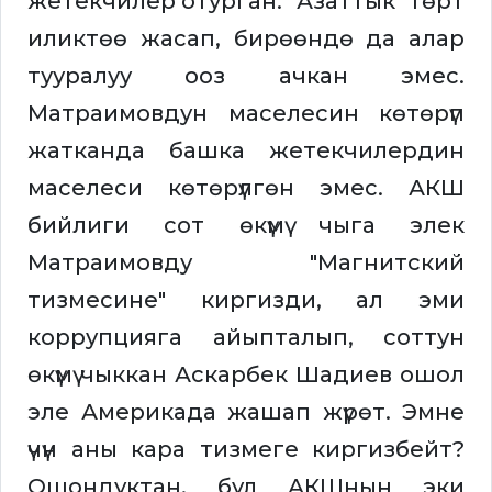
жетекчилер отурган. "Азаттык" төрт
иликтөө жасап, бирөөндө да алар
тууралуу ооз ачкан эмес.
Матраимовдун маселесин көтөрүп
жатканда башка жетекчилердин
маселеси көтөрүлгөн эмес. АКШ
бийлиги сот өкүмү чыга элек
Матраимовду "Магнитский
тизмесине" киргизди, ал эми
коррупцияга айыпталып, соттун
өкүмү чыккан Аскарбек Шадиев ошол
эле Америкада жашап жүрөт. Эмне
үчүн аны кара тизмеге киргизбейт?
Ошондуктан, бул АКШнын эки