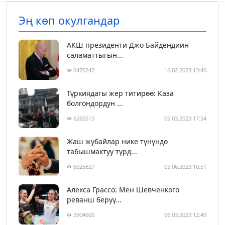
Эң көп окулгандар
АКШ президенти Джо Байдендиин
саламаттыгын...
6470242
16.02.2023 13:40
Түркиядагы жер титирөө: Каза
болгондордун ...
6260515
05.03.2023 17:54
Жаш жубайлар нике түнүндө
табышмактуу түрд...
6025627
05.06.2023 10:51
Алекса Грассо: Мен Шевченкого
реванш берүү...
5904600
06.03.2023 12:49