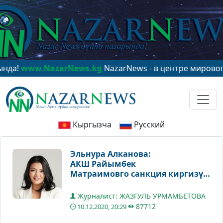
.NazarNews.kg
NazarNews - в центре мирового вниман
Кыргызча
Русский
Эльнура Алканова:
АКШ Райымбек
Матраимовго санкция киргизүү
менен Кытайга сокку ургусу
келип жатат
Журналист: ЖАЗГУЛЬ УРМАМБЕТОВА
87712
10.12.2020, 20:29