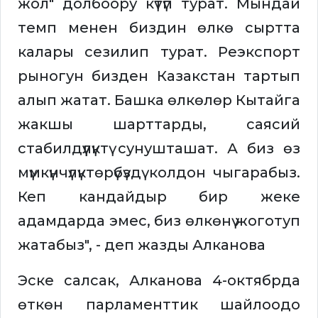
жол" долбоору күтүп турат. Мындай
темп менен биздин өлкө сыртта
калары сезилип турат. Реэкспорт
рыногун бизден Казакстан тартып
алып жатат. Башка өлкөлөр Кытайга
жакшы шарттарды, саясий
стабилдүүлүктү сунушташат. А биз өз
мүмкүнчүлүктөрүбүздү колдон чыгарабыз.
Кеп кандайдыр бир жеке
адамдарда эмес, биз өлкөнү жоготуп
жатабыз", - деп жазды Алканова
Эске салсак, Алканова 4-октябрда
өткөн парламенттик шайлоодо