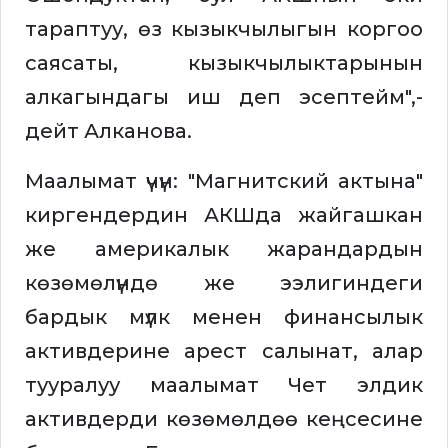
тараптуу, өз кызыкчылыгын коргоо
саясаты, кызыкчылыктарынын
алкагындагы иш деп эсептейм",-
дейт Алканова.
Маалымат үчүн: "Магнитский актына"
киргендердин АКШда жайгашкан
же америкалык жарандардын
көзөмөлүндө же ээлигиндеги
бардык мүлк менен финансылык
активдерине арест салынат, алар
тууралуу маалымат Чет элдик
активдерди көзөмөлдөө кеңсесине