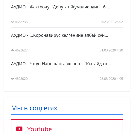
АУДИО - Жактоочу: “Депутат Жумалиевдин 16 ...
4638736
10.02.2021 23:02
АУДИО - ...Коронавирус келгенине аябай сүй...
4693627
31.03.2020 4:20
АУДИО - Чжун Наньшань, эксперт: “Кытайда к...
4598020
28.03.2020 4:05
Мы в соцсетях
Youtube