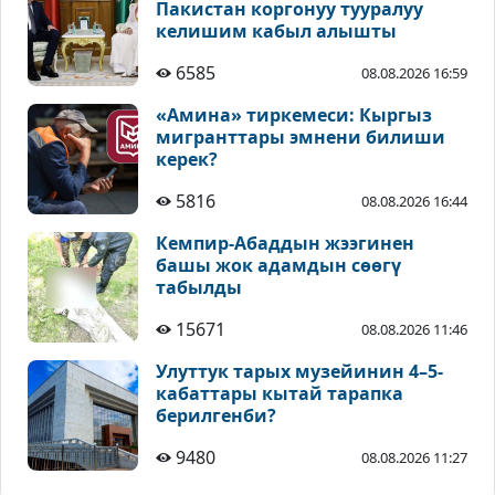
Пакистан коргонуу тууралуу
келишим кабыл алышты
6585
08.08.2026 16:59
«Амина» тиркемеси: Кыргыз
мигранттары эмнени билиши
керек?
5816
08.08.2026 16:44
Кемпир-Абаддын жээгинен
башы жок адамдын сөөгү
табылды
15671
08.08.2026 11:46
Улуттук тарых музейинин 4–5-
кабаттары кытай тарапка
берилгенби?
9480
08.08.2026 11:27