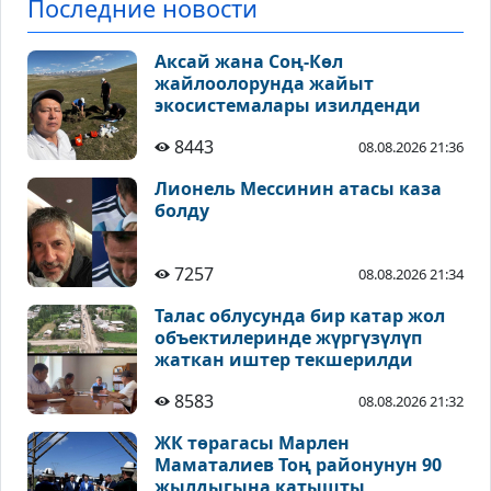
Последние новости
Аксай жана Соң-Көл
жайлоолорунда жайыт
экосистемалары изилденди
8443
08.08.2026 21:36
Лионель Мессинин атасы каза
болду
7257
08.08.2026 21:34
Талас облусунда бир катар жол
объектилеринде жүргүзүлүп
жаткан иштер текшерилди
8583
08.08.2026 21:32
ЖК төрагасы Марлен
Маматалиев Тоң районунун 90
жылдыгына катышты