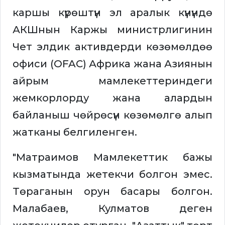
каршы күрөштүн эл аралык күнүндө
АКШнын Каржы министрлигинин
Чет элдик активдерди көзөмөлдөө
офиси (OFAC) Африка жана Азиянын
айрым мамлекеттериндеги
жемкорлорду жана алардын
байланыш чөйрөсүн көзөмөлгө алып
жатканы белгиленген.
"Матраимов Мамлекеттик бажы
кызматында жетекчи болгон эмес.
Төраганын орун басары болгон.
Малабаев, Кулматов деген