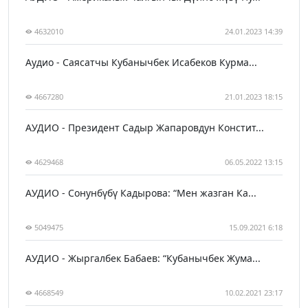
4632010
24.01.2023 14:39
Аудио - Саясатчы Кубанычбек Исабеков Курма...
4667280
21.01.2023 18:15
АУДИО - Президент Садыр Жапаровдун Констит...
4629468
06.05.2022 13:15
АУДИО - Сонунбүбү Кадырова: “Мен жазган Ка...
5049475
15.09.2021 6:18
АУДИО - Жыргалбек Бабаев: “Кубанычбек Жума...
4668549
10.02.2021 23:17