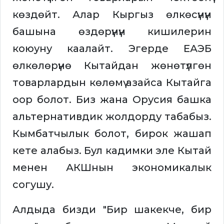
көздөйт. Алар Кыргыз өлкөсүнүн
башына өздөрүнүн кишилерин
коюуну каалайт. Эгерде ЕАЭБ
өлкөлөрүнө Кытайдан жөнөтүлгөн
товарлардын көлөмү азайса Кытайга
оор болот. Биз жана Орусия башка
альтернативдик жолдорду табабыз.
Кымбатчылык болот, бирок жашап
кете алабыз. Бул кадимки эле Кытай
менен АКШнын экономикалык
согушу.
Алдыда бизди "Бир шакекче, бир