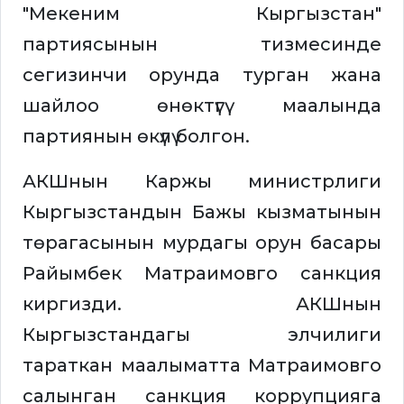
"Мекеним Кыргызстан"
партиясынын тизмесинде
сегизинчи орунда турган жана
шайлоо өнөктүгү маалында
партиянын өкүлү болгон.
АКШнын Каржы министрлиги
Кыргызстандын Бажы кызматынын
төрагасынын мурдагы орун басары
Райымбек Матраимовго санкция
киргизди. АКШнын
Кыргызстандагы элчилиги
тараткан маалыматта Матраимовго
салынган санкция коррупцияга