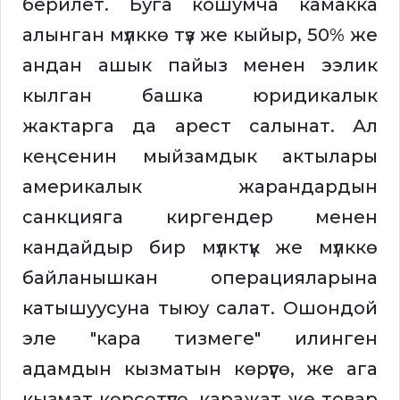
берилет. Буга кошумча камакка
алынган мүлккө түз же кыйыр, 50% же
андан ашык пайыз менен ээлик
кылган башка юридикалык
жактарга да арест салынат. Ал
кеңсенин мыйзамдык актылары
америкалык жарандардын
санкцияга киргендер менен
кандайдыр бир мүлктүк же мүлккө
байланышкан операцияларына
катышуусуна тыюу салат. Ошондой
эле "кара тизмеге" илинген
адамдын кызматын көрүүгө, же ага
кызмат көрсөтүүгө, каражат же товар