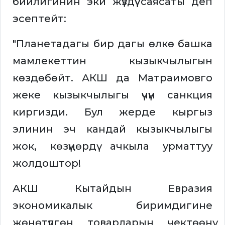
бийлигинин эки жүздүү саясаты деп
эсептейт:
"Планетадагы бир дагы өлкө башка
мамлекеттин кызыкчылыгын
көздөбөйт. АКШ да Матраимовго
жеке кызыкчылыгы үчүн санкция
киргизди. Бул жерде кыргыз
элинин эч кандай кызыкчылыгы
жок, көзүңөрдү ачкыла урматтуу
жолдоштор!
АКШ Кытайдын Евразия
экономикалык биримдигине
жөнөтүлгөн товарларын чектөөнү