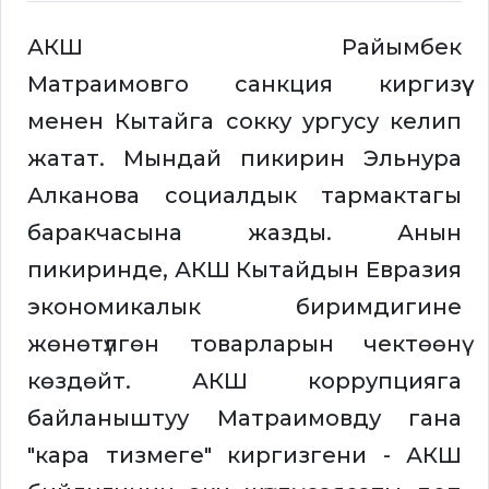
АКШ Райымбек
Матраимовго санкция киргизүү
менен Кытайга сокку ургусу келип
жатат. Мындай пикирин Эльнура
Алканова социалдык тармактагы
баракчасына жазды. Анын
пикиринде, АКШ Кытайдын Евразия
экономикалык биримдигине
жөнөтүлгөн товарларын чектөөнү
көздөйт. АКШ коррупцияга
байланыштуу Матраимовду гана
"кара тизмеге" киргизгени - АКШ