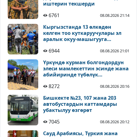
иштерин текшерди
6761
08.08.2026 21:14
Кыргызстанда 13 өлкөдөн
келген тоо куткаруучулары эл
аралык окуу-машыгууга
катышууда
6944
08.08.2026 21:01
Үркүндө курман болгондордун
элеси мамлекеттин эсинде жана
абийиринде түбөлүк
сакталышы зарыл - Койчиев
8272
08.08.2026 20:16
Бишкекте №23, 107 жана 203
автобустардын каттамдары
убактылуу өзгөрөт
7045
08.08.2026 20:12
Сауд Арабиясы, Түркия жана