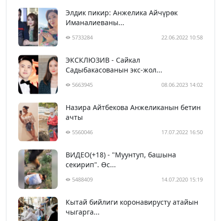
Элдик пикир: Анжелика Айчүрөк
Иманалиеваны...
5733284
22.06.2022 10:58
ЭКСКЛЮЗИВ - Сайкал
Садыбакасованын экс-жол...
5663945
08.06.2023 14:02
Назира Айтбекова Анжеликанын бетин
ачты
5560046
17.07.2022 16:50
ВИДЕО(+18) - "Муунтуп, башына
секирип". Өс...
5488409
14.07.2020 15:19
Кытай бийлиги коронавирусту атайын
чыгарга...