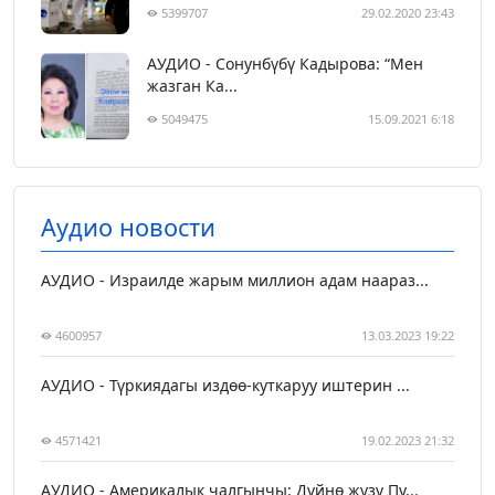
5399707
29.02.2020 23:43
АУДИО - Сонунбүбү Кадырова: “Мен
жазган Ка...
5049475
15.09.2021 6:18
Аудио новости
АУДИО - Израилде жарым миллион адам наараз...
4600957
13.03.2023 19:22
АУДИО - Түркиядагы издөө-куткаруу иштерин ...
4571421
19.02.2023 21:32
АУДИО - Америкалык чалгынчы: Дүйнө жүзү Пу...