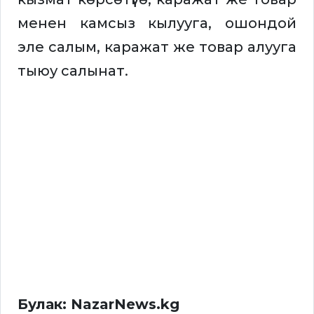
менен камсыз кылууга, ошондой
эле салым, каражат же товар алууга
тыюу салынат.
Булак: NazarNews.kg