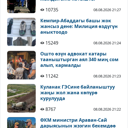
10735
08.08.2026 21:27
Кемпир-Абаддагы башы жок
жансыз дене: Милиция өздүгүн
аныктоодо
15249
08.08.2026 21:24
Ошто өзүн адвокат катары
тааныштырган аял 340 миң сом
алып, кармалды
11242
08.08.2026 21:23
Куланак ГЭСине байланыштуу
жаңы жол жана көпүрө
курулууда
8767
08.08.2026 21:22
ӨКМ министри Араван-Сай
дарыясынын жээгин бекемдөө