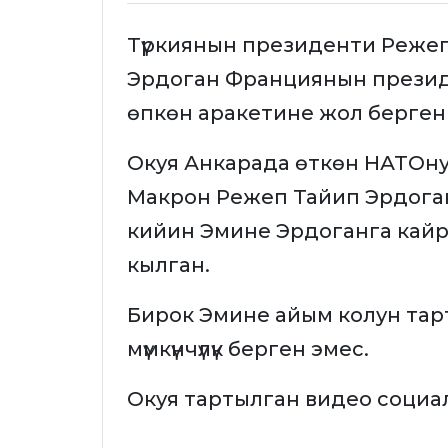
Түркиянын президенти Реже
Эрдоган Франциянын презид
өпкөн аракетине жол берген
Окуя Анкарада өткөн НАТОну
Макрон Режеп Тайип Эрдога
кийин Эмине Эрдоганга кайры
кылган.
Бирок Эмине айым колун тар
мүмкүнчүлүк берген эмес.
Окуя тартылган видео социа