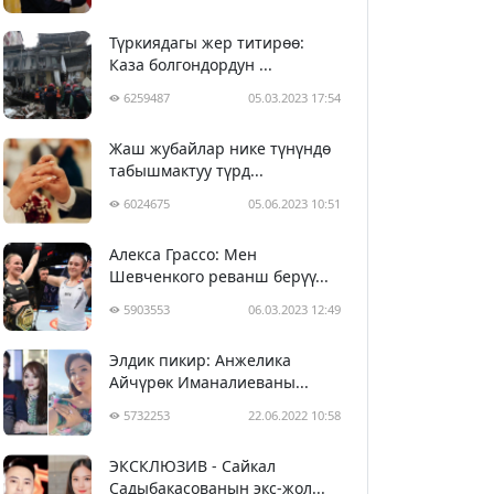
Түркиядагы жер титирөө:
Каза болгондордун ...
6259487
05.03.2023 17:54
Жаш жубайлар нике түнүндө
табышмактуу түрд...
6024675
05.06.2023 10:51
Алекса Грассо: Мен
Шевченкого реванш берүү...
5903553
06.03.2023 12:49
Элдик пикир: Анжелика
Айчүрөк Иманалиеваны...
5732253
22.06.2022 10:58
ЭКСКЛЮЗИВ - Сайкал
Садыбакасованын экс-жол...