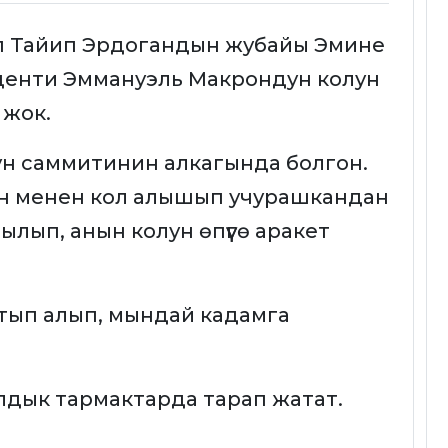
п Тайип Эрдогандын жубайы Эмине
енти Эммануэль Макрондун колун
 жок.
н саммитинин алкагында болгон.
н менен кол алышып учурашкандан
лып, анын колун өпүүгө аракет
тып алып, мындай кадамга
лдык тармактарда тарап жатат.