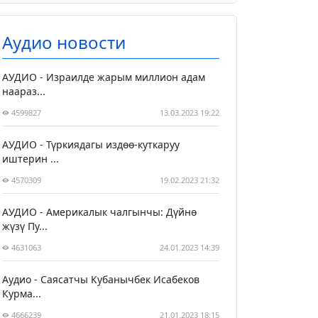
Аудио новости
АУДИО - Израилде жарым миллион адам
наараз...
4599827
13.03.2023 19:22
АУДИО - Түркиядагы издөө-куткаруу
иштерин ...
4570309
19.02.2023 21:32
АУДИО - Америкалык чалгынчы: Дүйнө
жүзү Пу...
4631063
24.01.2023 14:39
Аудио - Саясатчы Кубанычбек Исабеков
Курма...
4666239
21.01.2023 18:15