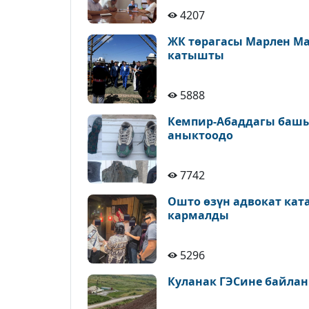
4207
ЖК төрагасы Марлен М
катышты
5888
Кемпир-Абаддагы башы
аныктоодо
7742
Ошто өзүн адвокат кат
кармалды
5296
Куланак ГЭСине байлан