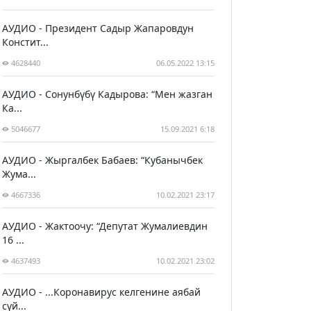
АУДИО - Президент Садыр Жапаровдун
Констит...
4628440
06.05.2022 13:15
АУДИО - Сонунбүбү Кадырова: “Мен жазган
Ка...
5046677
15.09.2021 6:18
АУДИО - Жыргалбек Бабаев: “Кубанычбек
Жума...
4667336
10.02.2021 23:17
АУДИО - Жактоочу: “Депутат Жумалиевдин
16 ...
4637493
10.02.2021 23:02
АУДИО - ...Коронавирус келгенине аябай
сүй...