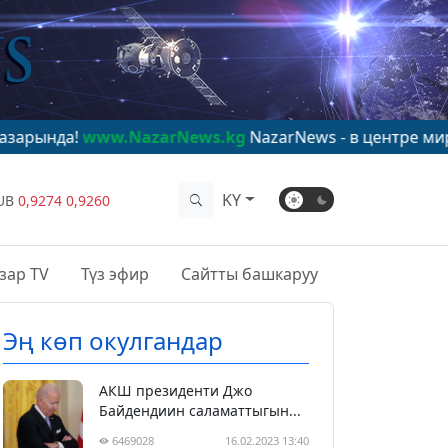
ww.NazarNews.kg
NazarNews - в центре мирового вни
KY
UB
0,9274
0,9260
зар TV
Түз эфир
Сайтты башкаруу
Эң көп окулгандар
АКШ президенти Джо
Байдендиин саламаттыгын...
6469028
16.02.2023 13:40