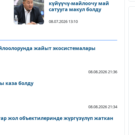
күйүүчү-майлоочу май
сатууга макул болду
08.07.2026 13:10
айлоолорунда жайыт экосистемалары
08.08.2026 21:36
ы каза болду
08.08.2026 21:34
атар жол объектилеринде жүргүзүлүп жаткан