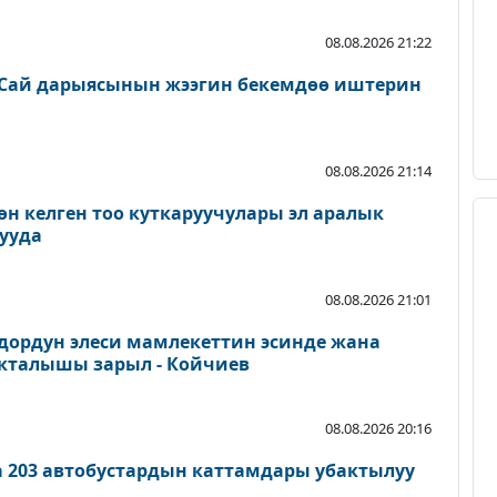
08.08.2026 21:22
Сай дарыясынын жээгин бекемдөө иштерин
08.08.2026 21:14
өн келген тоо куткаруучулары эл аралык
ууда
08.08.2026 21:01
дордун элеси мамлекеттин эсинде жана
акталышы зарыл - Койчиев
08.08.2026 20:16
а 203 автобустардын каттамдары убактылуу