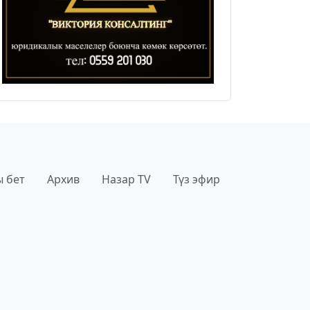
 бет
Архив
Назар TV
Түз эфир