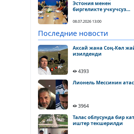
Эстония менен
биргеликте учкучсуз
учуучу аппараттарды
өндүрөт
08.07.2026 13:00
Последние новости
Аксай жана Соң-Көл ж
изилденди
4393
Лионель Мессинин атас
3964
Талас облусунда бир к
иштер текшерилди