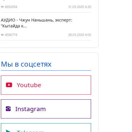
4692434
31.03.2020 4:20
АУДИО - Чжун Наньшань, эксперт:
“Кытайда к...
4596774
28.03.2020 4:05
Мы в соцсетях
Youtube
Instagram