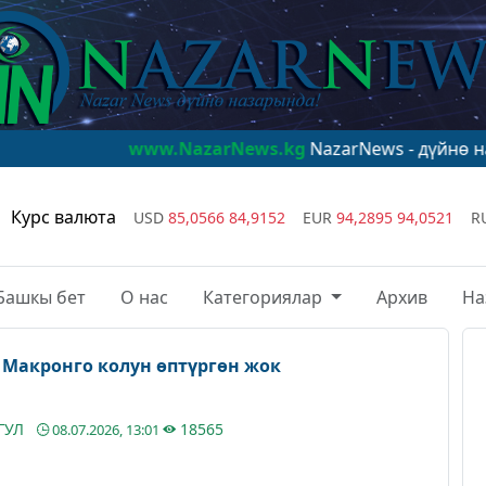
www.NazarNews.kg
NazarNews - дүйнө назарында!
w
Курс валюта
USD
85,0566
84,9152
EUR
94,2895
94,0521
R
Башкы бет
О нас
Категориялар
Архив
На
 Макронго колун өптүргөн жок
ГУЛ
18565
08.07.2026, 13:01