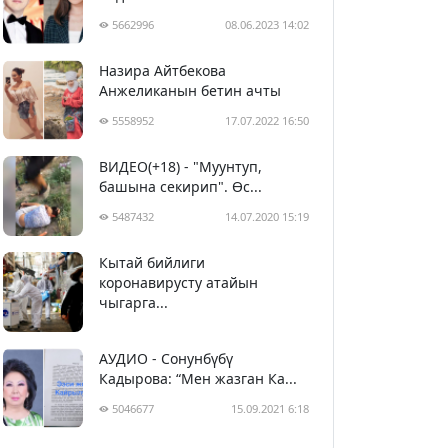
5662996
08.06.2023 14:02
Назира Айтбекова
Анжеликанын бетин ачты
5558952
17.07.2022 16:50
ВИДЕО(+18) - "Муунтуп,
башына секирип". Өс...
5487432
14.07.2020 15:19
Кытай бийлиги
5398578
29.02.2020 23:43
коронавирусту атайын
чыгарга...
АУДИО - Сонунбүбү
Кадырова: “Мен жазган Ка...
5046677
15.09.2021 6:18