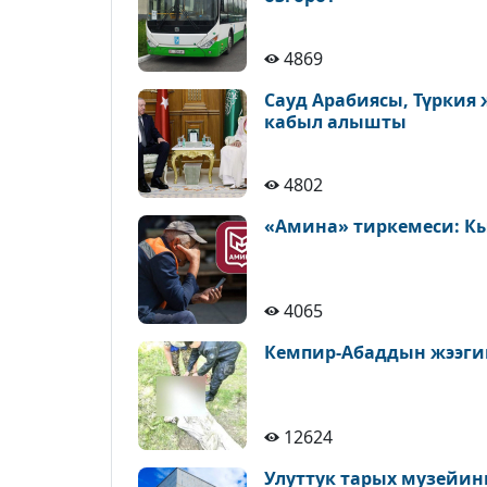
4869
Сауд Арабиясы, Түркия
кабыл алышты
4802
«Амина» тиркемеси: К
4065
Кемпир-Абаддын жээги
12624
Улуттук тарых музейин