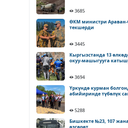
3685
ӨКМ министри Араван-
текшерди
3445
Кыргызстанда 13 өлкөд
окуу-машыгууга катыш
3694
Үркүндө курман болгон
абийиринде түбөлүк с
5288
Бишкекте №23, 107 жан
өзгөрөт