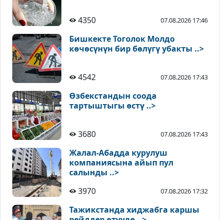
4350
07.08.2026 17:46
Бишкекте Тоголок Молдо
көчөсүнүн бир бөлүгү убакты ..>
4542
07.08.2026 17:43
Өзбекстандын соода
тартыштыгы өстү ..>
3680
07.08.2026 17:43
Жалал-Абадда курулуш
компаниясына айып пул
салынды ..>
3970
07.08.2026 17:32
Тажикстанда хиджабга каршы
рейддер өтүүдө ..>