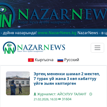
ө назарында!
www.NazarNews.kg
NazarNews - в центре
Кыргызча
Русский
Эртең мененки шамал 2 мектеп,
7 турак үй жана 3 көп кабаттуу
үйгө зыян келтирген
Журналист: АЙСУЛУУ ТАЛАНТ
31604
21.02.2026, 16:33