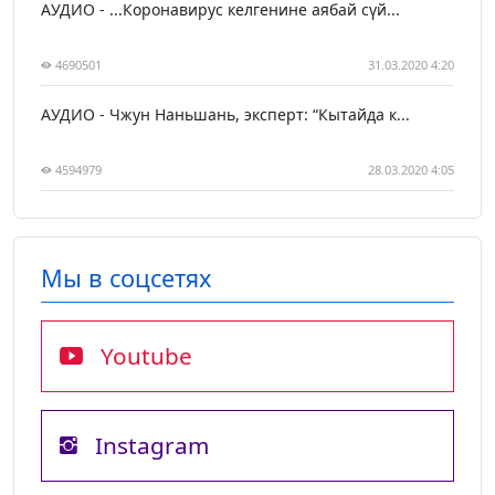
АУДИО - ...Коронавирус келгенине аябай сүй...
4690501
31.03.2020 4:20
АУДИО - Чжун Наньшань, эксперт: “Кытайда к...
4594979
28.03.2020 4:05
Мы в соцсетях
Youtube
Instagram