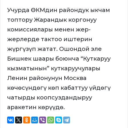
Учурда ӨКМдин райондук ыкчам
топтору Жарандык коргонуу
комиссиялары менен жер-
жерлерде тактоо иштерин
жүргүзүп жатат. Ошондой эле
Бишкек шаары боюнча “Куткаруу
кызматынын” куткаруучулары
Ленин районунун Москва
көчөсүндөгү көп кабаттуу үйдөгү
чатырды коопсуздандыруу
аракетин көрүүдө.