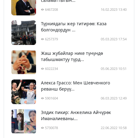
саламаттыгын...
6467208
16.02.2023 13:40
Түркиядагы жер титирөө: Каза
болгондордун ...
6257379
05.03.2023 17:54
Жаш жубайлар нике түнүндө
табышмактуу түрд...
6022234
05.06.2023 10:51
Алекса Грассо: Мен Шевченкого
реванш берүү...
5901604
06.03.2023 12:49
Элдик пикир: Анжелика Айчүрөк
Иманалиеваны...
5730078
22.06.2022 10:58