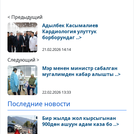
< Предыдущий
Адылбек Касымалиев
Кардиология улуттук
борборундаг ..>
21.02.2026 14:14
Следующий >
Мэр менен министр сабалган
мугалимден кабар алышты ..>
22.02.2026 13:33
Последние новости
Бир жылда жол кырсыгынан
900дөн ашуун адам каза бо ..>