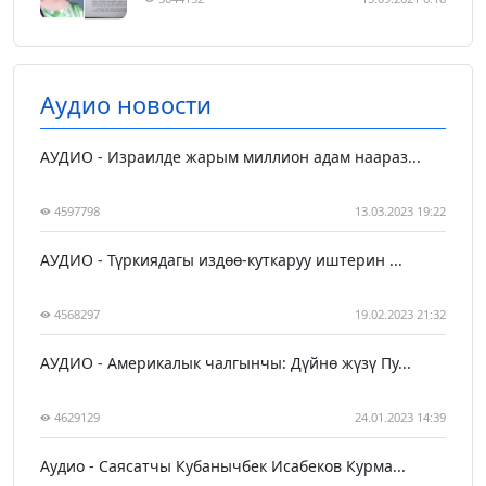
Аудио новости
АУДИО - Израилде жарым миллион адам наараз...
4597798
13.03.2023 19:22
АУДИО - Түркиядагы издөө-куткаруу иштерин ...
4568297
19.02.2023 21:32
АУДИО - Америкалык чалгынчы: Дүйнө жүзү Пу...
4629129
24.01.2023 14:39
Аудио - Саясатчы Кубанычбек Исабеков Курма...