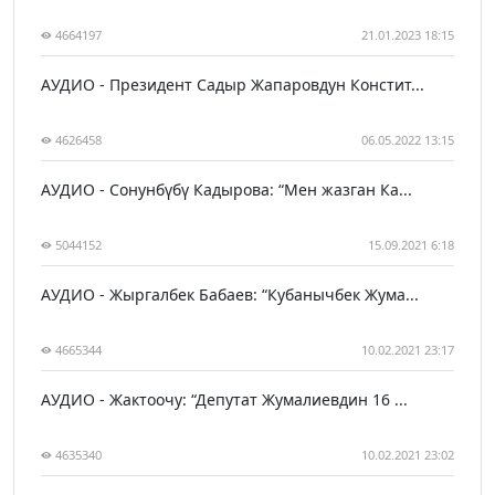
4664197
21.01.2023 18:15
АУДИО - Президент Садыр Жапаровдун Констит...
4626458
06.05.2022 13:15
АУДИО - Сонунбүбү Кадырова: “Мен жазган Ка...
5044152
15.09.2021 6:18
АУДИО - Жыргалбек Бабаев: “Кубанычбек Жума...
4665344
10.02.2021 23:17
АУДИО - Жактоочу: “Депутат Жумалиевдин 16 ...
4635340
10.02.2021 23:02