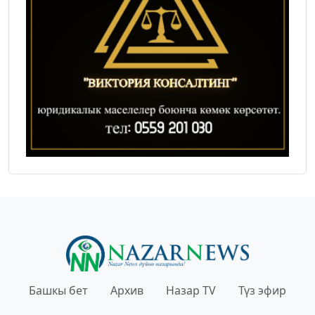
Башкы бет
Архив
Назар TV
Түз эфир