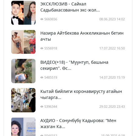
ЭКСКЛЮЗИВ - Сайкал
Садыбакасованын экс-жол...
5660656
08.06.2023 14:02
Назира Айтбекова Анжеликанын бетин
ачты
5556918
17.07.2022 16:50
ВИДЕО(+18) - "Муунтуп, башына
секирип". Өс...
5485519
14.07.2020 15:19
Кытай бийлиги коронавирусту атайын
чыгарга...
5396344
29.02.2020 23:43
АУДИО - Сонунбүбү Кадырова: “Мен
жазган Ка...
5044152
15.09.2021 6:18