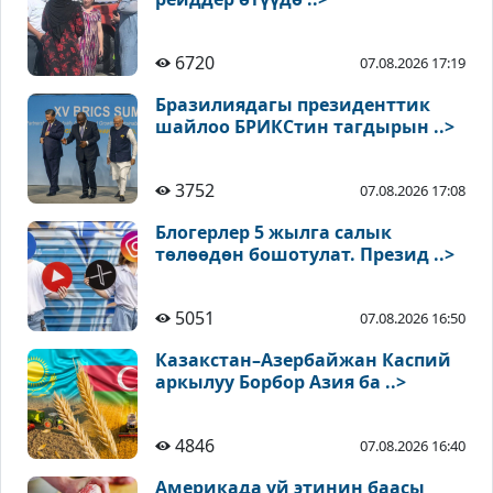
6720
07.08.2026 17:19
Бразилиядагы президенттик
шайлоо БРИКСтин тагдырын ..>
3752
07.08.2026 17:08
Блогерлер 5 жылга салык
төлөөдөн бошотулат. Презид ..>
5051
07.08.2026 16:50
Казакстан–Азербайжан Каспий
аркылуу Борбор Азия ба ..>
4846
07.08.2026 16:40
Америкада уй этинин баасы