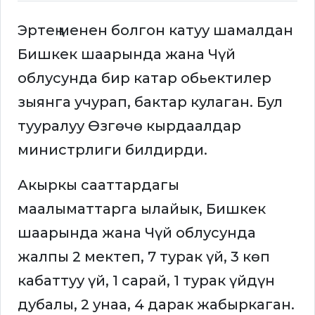
Эртең менен болгон катуу шамалдан
Бишкек шаарында жана Чүй
облусунда бир катар обьектилер
зыянга учурап, бактар кулаган. Бул
тууралуу Өзгөчө кырдаалдар
министрлиги билдирди.
Акыркы сааттардагы
маалыматтарга ылайык, Бишкек
шаарында жана Чүй облусунда
жалпы 2 мектеп, 7 турак үй, 3 көп
кабаттуу үй, 1 сарай, 1 турак үйдүн
дубалы, 2 унаа, 4 дарак жабыркаган.