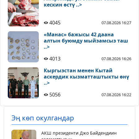
кескин өстү ..>
4045
07.08.2026 16:27
«Манас» бажысы 42 даана
алтын буюмду мыйзамсыз таш
..>
4013
07.08.2026 16:26
Кыргызстан менен Кытай
аскердик кызматташтыкты өнү
..>
5056
07.08.2026 16:22
Эң көп окулгандар
АКШ президенти Джо Байдендиин