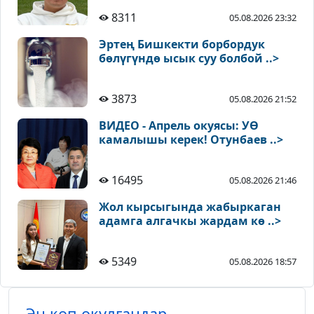
8311
05.08.2026 23:32
Эртең Бишкекти борбордук
бөлүгүндө ысык суу болбой ..>
3873
05.08.2026 21:52
ВИДЕО - Апрель окуясы: УӨ
камалышы керек! Отунбаев ..>
16495
05.08.2026 21:46
Жол кырсыгында жабыркаган
адамга алгачкы жардам кө ..>
5349
05.08.2026 18:57
Эң көп окулгандар