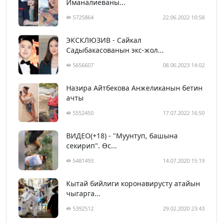
Иманалиеваны...
5725864
22.06.2022 10:58
ЭКСКЛЮЗИВ - Сайкал
Садыбакасованын экс-жол...
5656607
08.06.2023 14:02
Назира Айтбекова Анжеликанын бетин
ачты
5552450
17.07.2022 16:50
ВИДЕО(+18) - "Муунтуп, башына
секирип". Өс...
5481493
14.07.2020 15:19
Кытай бийлиги коронавирусту атайын
чыгарга...
5392512
29.02.2020 23:43