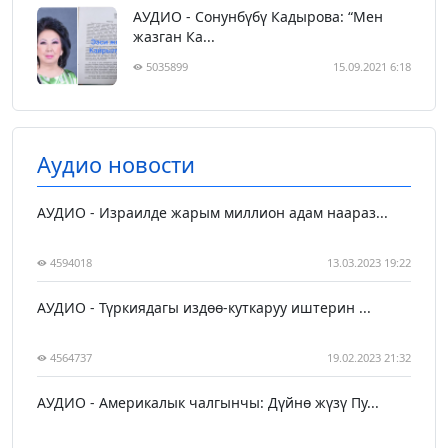
АУДИО - Сонунбүбү Кадырова: “Мен
жазган Ка...
5035899
15.09.2021 6:18
Аудио новости
АУДИО - Израилде жарым миллион адам наараз...
4594018
13.03.2023 19:22
АУДИО - Түркиядагы издөө-куткаруу иштерин ...
4564737
19.02.2023 21:32
АУДИО - Америкалык чалгынчы: Дүйнө жүзү Пу...