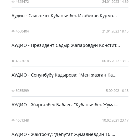
4625472
24.01.2023 14:39
Аудио - Саясатчы Кубанычбек Исабеков Курма...
4660404
21.01.2023 18:15
АУДИО - Президент Садыр Жапаровдун Констит...
4622618
06.05.2022 13:15
АУДИО - Сонунбүбү Кадырова: “Мен жазган Ка...
5035899
15.09.2021 6:18
АУДИО - Жыргалбек Бабаев: “Кубанычбек Жума...
4661348
10.02.2021 23:17
АУДИО - Жактоочу: “Депутат Жумалиевдин 16 ...