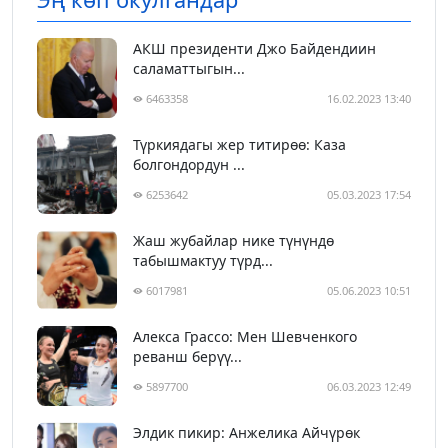
АКШ президенти Джо Байдендиин
саламаттыгын...
6463358
16.02.2023 13:40
Түркиядагы жер титирөө: Каза
болгондордун ...
6253642
05.03.2023 17:54
Жаш жубайлар нике түнүндө
табышмактуу түрд...
6017981
05.06.2023 10:51
Алекса Грассо: Мен Шевченкого
реванш берүү...
5897700
06.03.2023 12:49
Элдик пикир: Анжелика Айчүрөк