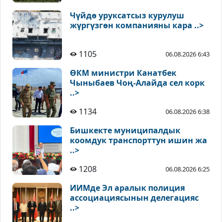
Чүйдө уруксатсыз курулуш
жүргүзгөн компанияны кара ..>
1105
06.08.2026 6:43
ӨКМ министри Канатбек
Чыныбаев Чоң-Алайда сел корк
..>
1134
06.08.2026 6:38
Бишкекте муниципалдык
коомдук транспорттун ишин жа
..>
1208
06.08.2026 6:25
ИИМде Эл аралык полиция
ассоциациясынын делегацияс
..>