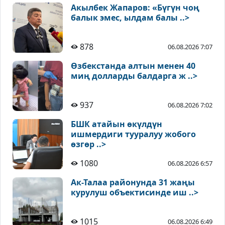
Акылбек Жапаров: «Бүгүн чоң
балык эмес, ылдам балы ..>
878
06.08.2026 7:07
Өзбекстанда алтын менен 40
миң долларды балдарга ж ..>
937
06.08.2026 7:02
БШК атайын өкүлдүн
ишмердиги тууралуу жобого
өзгөр ..>
1080
06.08.2026 6:57
Ак-Талаа районунда 31 жаңы
курулуш объектисинде иш ..>
1015
06.08.2026 6:49