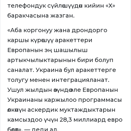
телефондук сүйлөшүүдөн кийин «Х»
баракчасына жазган.
«Аба коргонуу жана дрондорго
каршы күрөшүү аракеттери
Европанын эң шашылыш
артыкчылыктарынын бири болуп
саналат. Украина бул аракеттерге
толугу менен интеграцияланат.
Ушул жылдын өзүндө эле Европанын
Украинаны каржылоо программасы
өлкөнүн аскердик муктаждыктарын
камсыздоо үчүн 28,3 миллиард евро
бөлөт», — деди ал.