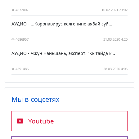
4632007
10.02.2021 23:02
АУДИО - ...Коронавирус келгенине аябай сүй...
4686957
31.03.2020 4:20
АУДИО - Чжун Наньшань, эксперт: “Кытайда к...
4591486
28.03.2020 4:05
Мы в соцсетях
Youtube