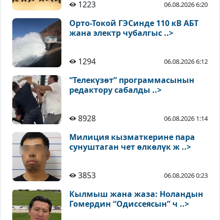
1223
06.08.2026 6:20
Орто-Токой ГЭСинде 110 кВ АБТ
жана электр чубалгыс ..>
1294
06.08.2026 6:12
“Телекүзөт” программасынын
редактору сабалды ..>
8928
06.08.2026 1:14
Милиция кызматкерине пара
сунуштаган чет өлкөлүк ж ..>
3853
06.08.2026 0:23
Кылмыш жана жаза: Ноландын
Гомердин “Одиссеясын” ч ..>