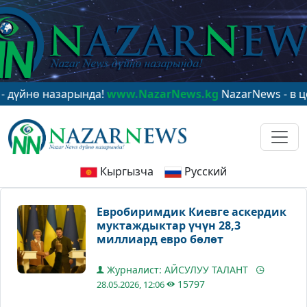
ө назарында!
www.NazarNews.kg
NazarNews - в центре
Кыргызча
Русский
Евробиримдик Киевге аскердик
муктаждыктар үчүн 28,3
миллиард евро бөлөт
Журналист: АЙСУЛУУ ТАЛАНТ
15797
28.05.2026, 12:06