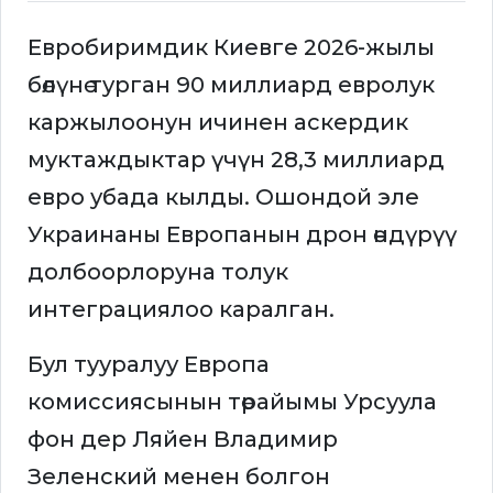
Евробиримдик Киевге 2026-жылы
бөлүнө турган 90 миллиард евролук
каржылоонун ичинен аскердик
муктаждыктар үчүн 28,3 миллиард
евро убада кылды. Ошондой эле
Украинаны Европанын дрон өндүрүү
долбоорлоруна толук
интеграциялоо каралган.
Бул тууралуу Европа
комиссиясынын төрайымы Урсуула
фон дер Ляйен Владимир
Зеленский менен болгон