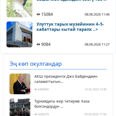
15084
08.08.2026 11:46
Улуттук тарых музейинин 4–5-
кабаттары кытай тарапк ..>
9084
08.08.2026 11:27
Эң көп окулгандар
АКШ президенти Джо Байдендиин
саламаттыгын...
6469950
16.02.2023 13:40
Түркиядагы жер титирөө: Каза
болгондордун ...
6260279
05.03.2023 17:54