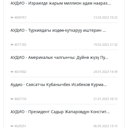
АУДИО - Израилде жарым миллион адам наараз...
4600767
13.03.2023 19:22
АУДИО - Түркиядагы издөө-куткаруу иштерин ...
4571182
19.02.2023 21:32
АУДИО - Америкалык чалгынчы: Дүйнө жүзү Пу...
4631802
24.01.2023 14:39
Аудио - Саясатчы Кубанычбек Исабеков Курма...
4667133
21.01.2023 18:15
АУДИО - Президент Садыр Жапаровдун Констит...
4629251
06.05.2022 13:15