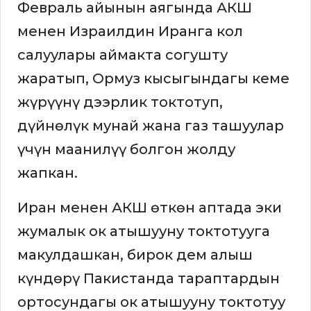
Февраль айынын аягында АКШ
менен Израилдин Иранга кол
салуулары аймакта согушту
жаратып, Ормуз кысыгындагы кеме
жүрүүнү дээрлик токтотуп,
дүйнөлүк мунай жана газ ташуулар
үчүн маанилүү болгон жолду
жапкан.
Иран менен АКШ өткөн аптада эки
жумалык ок атышууну токтотууга
макулдашкан, бирок дем алыш
күндөрү Пакистанда тараптардын
ортосундагы ок атышууну токтотуу