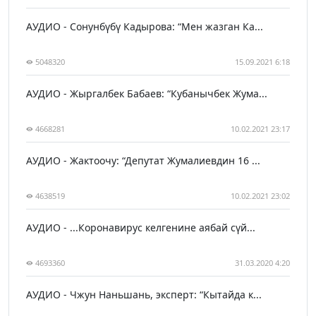
АУДИО - Сонунбүбү Кадырова: “Мен жазган Ка...
5048320
15.09.2021 6:18
АУДИО - Жыргалбек Бабаев: “Кубанычбек Жума...
4668281
10.02.2021 23:17
АУДИО - Жактоочу: “Депутат Жумалиевдин 16 ...
4638519
10.02.2021 23:02
АУДИО - ...Коронавирус келгенине аябай сүй...
4693360
31.03.2020 4:20
АУДИО - Чжун Наньшань, эксперт: “Кытайда к...