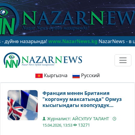
ө назарында!
www.NazarNews.kg
NazarNews - в центре
Кыргызча
Русский
Франция менен Британия
"коргонуу максатында" Ормуз
кысыгындагы коопсуздук
миссиясын талкуулашат
Журналист: АЙСУЛУУ ТАЛАНТ
13271
15.04.2026, 13:53