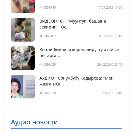
5559780
17.07.2022 16:50
ВИДЕО(+18) - "Муунтуп, башына
секирип". Өс...
5488187
14.07.2020 15:19
Кытай бийлиги коронавирусту атайын
чыгарга...
5399529
29.02.2020 23:43
АУДИО - Сонунбүбү Кадырова: “Мен
жазган Ка...
5048320
15.09.2021 6:18
Аудио новости