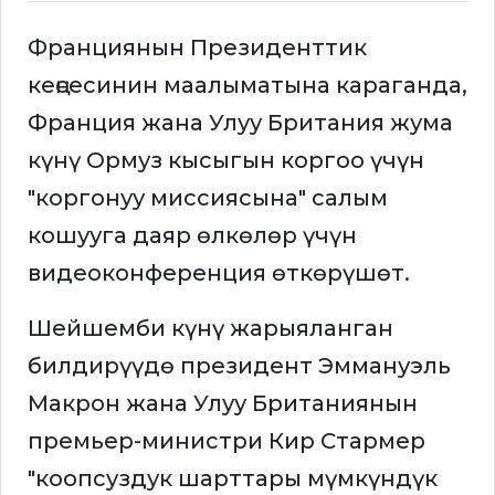
Франциянын Президенттик
кеңсесинин маалыматына караганда,
Франция жана Улуу Британия жума
күнү Ормуз кысыгын коргоо үчүн
"коргонуу миссиясына" салым
кошууга даяр өлкөлөр үчүн
видеоконференция өткөрүшөт.
Шейшемби күнү жарыяланган
билдирүүдө президент Эммануэль
Макрон жана Улуу Британиянын
премьер-министри Кир Стармер
"коопсуздук шарттары мүмкүндүк