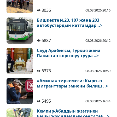
8036
08.08.2026 20:16
Бишкекте №23, 107 жана 203
автобустардын каттамдар ..>
6887
08.08.2026 20:12
Сауд Арабиясы, Түркия жана
Пакистан коргонуу туура ..>
6373
08.08.2026 16:59
«Амина» тиркемеси: Кыргыз
мигранттары эмнени билиш ..>
5495
08.08.2026 16:44
Кемпир-Абаддын жээгинен
башы жок адамдын сөөгү таб ..>