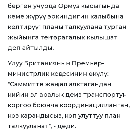
берген учурда Ормуз кысыгында
кеме жүрүү эркиндигин калыбына
келтирүү" планы талкуулана турган
жыйынга тең төрагалык кылышат
деп айтылды.
Улуу Британиянын Премьер-
министрлик кеңсесинин өкүлү:
"Саммитте жаңжал аяктагандан
кийин эл аралык деңиз транспортун
коргоо боюнча координацияланган,
көз карандысыз, көп улуттуу план
талкууланат", - деди.