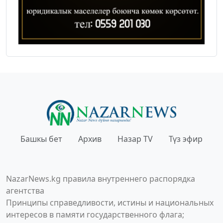
Башкы бет
Архив
Назар TV
Түз эфир
NazarNews.kg правила внутреннего распорядка
агентства
Принципы справедливости, истины и национальных
интересов в памяти государственного флага;