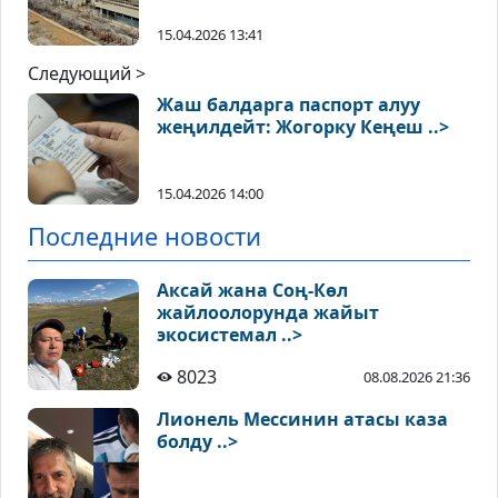
15.04.2026 13:41
Следующий >
Жаш балдарга паспорт алуу
жеңилдейт: Жогорку Кеңеш ..>
15.04.2026 14:00
Последние новости
Аксай жана Соң-Көл
жайлоолорунда жайыт
экосистемал ..>
8023
08.08.2026 21:36
Лионель Мессинин атасы каза
болду ..>