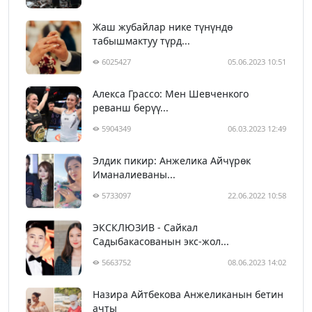
Жаш жубайлар нике түнүндө
табышмактуу түрд...
6025427
05.06.2023 10:51
Алекса Грассо: Мен Шевченкого
реванш берүү...
5904349
06.03.2023 12:49
Элдик пикир: Анжелика Айчүрөк
Иманалиеваны...
5733097
22.06.2022 10:58
ЭКСКЛЮЗИВ - Сайкал
Садыбакасованын экс-жол...
5663752
08.06.2023 14:02
Назира Айтбекова Анжеликанын бетин
ачты