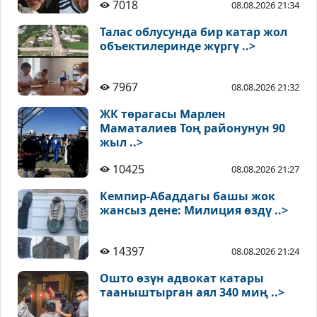
7018
08.08.2026 21:34
Талас облусунда бир катар жол
объектилеринде жүргү ..>
7967
08.08.2026 21:32
ЖК төрагасы Марлен
Маматалиев Тоң районунун 90
жыл ..>
10425
08.08.2026 21:27
Кемпир-Абаддагы башы жок
жансыз дене: Милиция өздү ..>
14397
08.08.2026 21:24
Ошто өзүн адвокат катары
тааныштырган аял 340 миң ..>