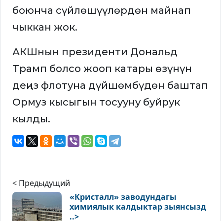
боюнча сүйлөшүүлөрдөн майнап
чыккан жок.
АКШнын президенти Дональд
Трамп болсо жооп катары өзүнүн
деңиз флотуна дүйшөмбүдөн баштап
Ормуз кысыгын тосууну буйрук
кылды.
< Предыдущий
«Кристалл» заводундагы
химиялык калдыктар зыянсызд
..>