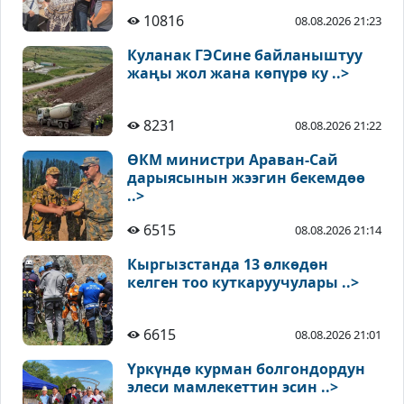
10816
08.08.2026 21:23
Куланак ГЭСине байланыштуу
жаңы жол жана көпүрө ку ..>
8231
08.08.2026 21:22
ӨКМ министри Араван-Сай
дарыясынын жээгин бекемдөө
..>
6515
08.08.2026 21:14
Кыргызстанда 13 өлкөдөн
келген тоо куткаруучулары ..>
6615
08.08.2026 21:01
Үркүндө курман болгондордун
элеси мамлекеттин эсин ..>