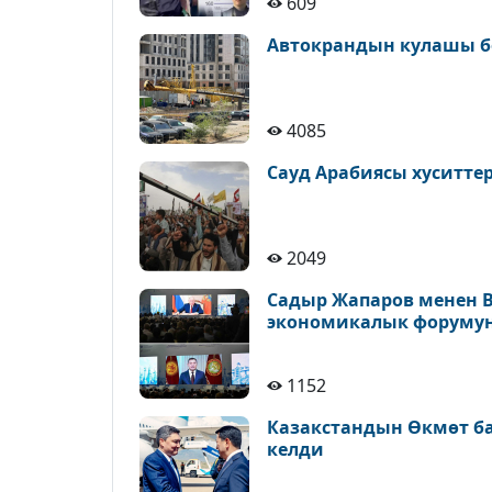
609
Автокрандын кулашы б
4085
Сауд Арабиясы хуситт
2049
Садыр Жапаров менен 
экономикалык форуму
1152
Казакстандын Өкмөт б
келди