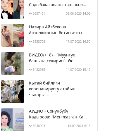
Садыбакасованын экс-жол...
5657461
08.06.2023 14:02
Назира Айтбекова
Анжеликанын бетин ачты
5553708
17.07.2022 16:50
ВИДЕО(+18) - "Муунтуп,
башына секирип". Өс...
5482935
14.07.2020 15:19
Кытай бийлиги
5393343
29.02.2020 23:43
коронавирусту атайын
чыгарга...
АУДИО - Сонунбүбү
Кадырова: “Мен жазган Ка...
5038903
15.09.2021 6:18