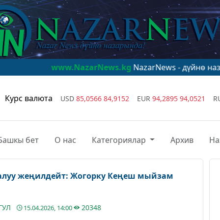
www.NazarNews.kg
NazarNews - дүйнө назарында!
www
Курс валюта
USD
85,0566
84,9152
EUR
94,2895
94,0521
R
Башкы бет
О нас
Категориялар
Архив
На
 алуу жеңилдейт: Жогорку Кеңеш мыйзам
ГУЛ
20348
15.04.2026, 14:00