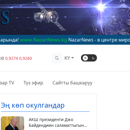
.NazarNews.kg
NazarNews - в центре мирового внима
KY
UB
0,9274
0,9260
зар TV
Түз эфир
Сайтты башкаруу
Эң көп окулгандар
АКШ президенти Джо
Байдендиин саламаттыгын...