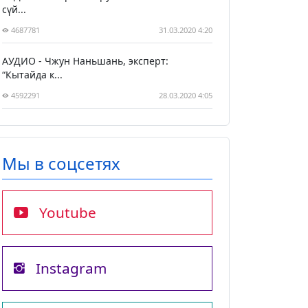
сүй...
4687781
31.03.2020 4:20
АУДИО - Чжун Наньшань, эксперт:
“Кытайда к...
4592291
28.03.2020 4:05
Мы в соцсетях
Youtube
Instagram