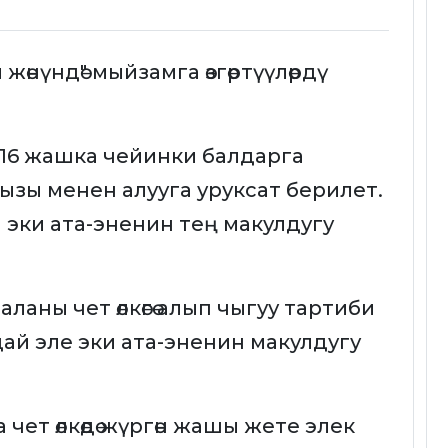
нүндө" мыйзамга өзгөртүүлөрдү
ми 16 жашка чейинки балдарга
ызы менен алууга уруксат берилет.
н эки ата-эненин тең макулдугу
аны чет өлкөгө алып чыгуу тартиби
ыдай эле эки ата-эненин макулдугу
чет өлкөдө жүргөн жашы жете элек