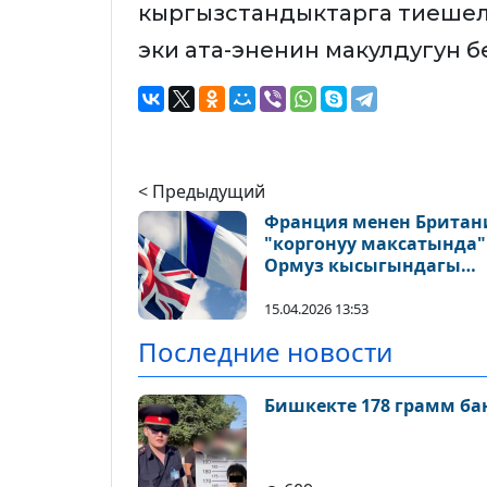
кыргызстандыктарга тиешелү
эки ата-эненин макулдугун бе
< Предыдущий
Франция менен Британ
"коргонуу максатында"
Ормуз кысыгындагы
коопсуздук миссиясын
талкуулашат
15.04.2026 13:53
Последние новости
Бишкекте 178 грамм ба