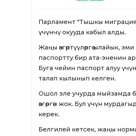
Парламент "Тышкы миграция жө
үчүнчү окууда кабыл алды.
Жаңы өзгөртүүлөргө ылайык, э
паспортту бир ата-эненин ар
Буга чейин паспорт алуу үчү
талап кылынып келген.
Ошол эле учурда мыйзамда бал
өзгөргөн жок. Бул үчүн мурдаг
керек.
Белгилей кетсек, жаңы норма 