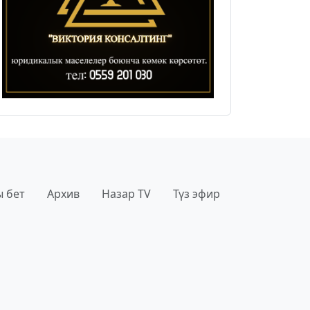
 бет
Архив
Назар TV
Түз эфир