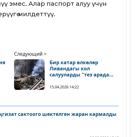
ү эмес. Алар паспорт алуу үчүн
рүүгө милдеттүү.
Следующий >
ия
Бир катар өлкөлөр
Ливандагы кол
салууларды "тез арада
токтотууга" чакырды
15.04.2026 14:22
ңгизат сактоого шектелген жаран кармалды