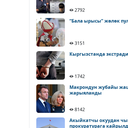
2792
“Бала ырысы” жөлөк пу
3151
Кыргызстанда экстрад
1742
Макрондун жубайы жаш
жарыяланды
8142
Акыйкатчы окуудан чыг
прокуратурага кайрыл