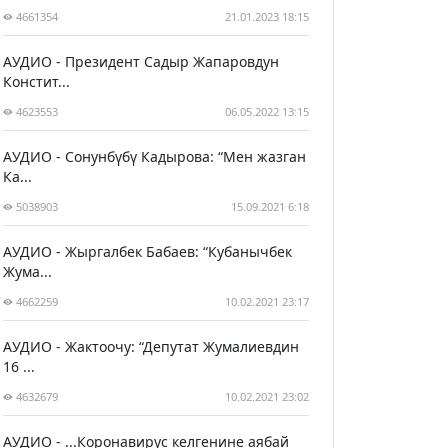
4661354
21.01.2023 18:15
АУДИО - Президент Садыр Жапаровдун
Констит...
4623553
06.05.2022 13:15
АУДИО - Сонунбүбү Кадырова: “Мен жазган
Ка...
5038903
15.09.2021 6:18
АУДИО - Жыргалбек Бабаев: “Кубанычбек
Жума...
4662259
10.02.2021 23:17
АУДИО - Жактоочу: “Депутат Жумалиевдин
16 ...
4632679
10.02.2021 23:02
АУДИО - ...Коронавирус келгенине аябай