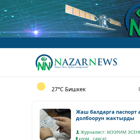
27°C
Бишкек
Жаш балдарга паспорт
долбоорун жактырды
Журналист: МЭЭРИМ ЭСЕН
коом
,
саясат