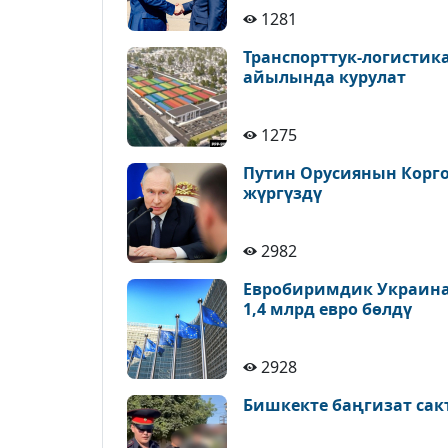
1281
Транспорттук-логистик
айылында курулат
1275
Путин Орусиянын Корг
жүргүздү
2982
Евробиримдик Украина
1,4 млрд евро бөлдү
2928
Бишкекте баңгизат са