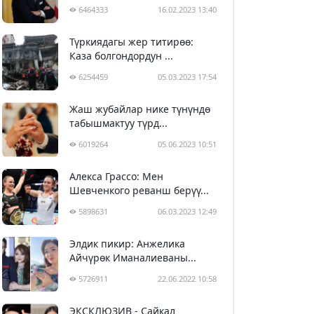
6464333
16.02.2023 13:40
Түркиядагы жер титирөө:
Каза болгондордун ...
6254459
05.03.2023 17:54
Жаш жубайлар нике түнүндө
табышмактуу түрд...
6019264
05.06.2023 10:51
Алекса Грассо: Мен
Шевченкого реванш берүү...
5898631
06.03.2023 12:49
Элдик пикир: Анжелика
Айчүрөк Иманалиеваны...
5726911
22.06.2022 10:58
ЭКСКЛЮЗИВ - Сайкал