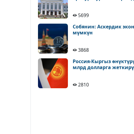
5699
Собянин: Аскердик эк
мүмкүн
3868
Россия-Кыргыз өнүктүр
млрд долларга жеткирү
2810