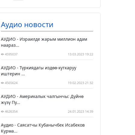
Аудио новости
АУДИО - Израилде жарым миллион адам
наараз...
4595037
13.03.2023 19:22
АУДИО - Түркиядагы издөө-куткаруу
иштерин ...
4565624
19.02.2023 21:32
АУДИО - Америкалык чалгынчы: Дүйнө
жүзү Пу...
4626354
24.01.2023 14:39
Аудио - Саясатчы Кубанычбек Исабеков
Курма...