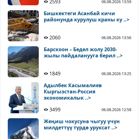
2593
06.08.2026 13:59
Бишкектеги Асанбай кичи
районунда курулуш краны ку ..>
2060
06.08.2026 13:56
Барскоон – Бедел жолу 2030-
жылы пайдаланууга берил ..>
1849
06.08.2026 13:25
Адылбек Касымалиев
Кыргызстан-Россия
экономикалык ..>
3499
06.08.2026 12:58
Жеңиш чокусуна чыгуу үчүн
милдеттүү түрдө уруксат ..>