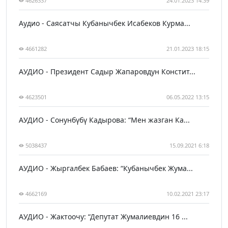
4626337
24.01.2023 14:39
Аудио - Саясатчы Кубанычбек Исабеков Курма...
4661282
21.01.2023 18:15
АУДИО - Президент Садыр Жапаровдун Констит...
4623501
06.05.2022 13:15
АУДИО - Сонунбүбү Кадырова: “Мен жазган Ка...
5038437
15.09.2021 6:18
АУДИО - Жыргалбек Бабаев: “Кубанычбек Жума...
4662169
10.02.2021 23:17
АУДИО - Жактоочу: “Депутат Жумалиевдин 16 ...