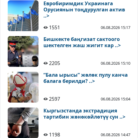
Евробиримдик Украинага
Орусиянын тоңдурулган актив
..>
1551
06.08.2026 15:17
Бишкекте баңгизат сактоого
шектелген жаш жигит кар ..>
2205
06.08.2026 15:10
“Бала ырысы” жөлөк пулу канча
балага берилди? ..>
2597
06.08.2026 15:04
Кыргызстанда экстрадиция
тартибин жөнөкөйлөтүү сун ..>
1198
06.08.2026 14:47