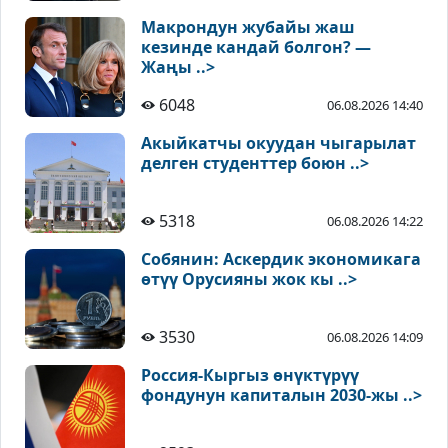
Макрондун жубайы жаш
кезинде кандай болгон? —
Жаңы ..>
6048
06.08.2026 14:40
Акыйкатчы окуудан чыгарылат
делген студенттер боюн ..>
5318
06.08.2026 14:22
Собянин: Аскердик экономикага
өтүү Орусияны жок кы ..>
3530
06.08.2026 14:09
Россия-Кыргыз өнүктүрүү
фондунун капиталын 2030-жы ..>