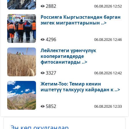
2882
06.08.2026 12:52
Россияга Кыргызстандан барган
эмгек мигранттарынын ..>
4296
06.08.2026 12:46
Лейлектеги үрөнчүлүк
кооперативдерде
фитосанитарды ..>
3327
06.08.2026 12:42
Жетим-Тоо: Темир кенин
иштетүү талкуусу кайрадан к ..>
5852
06.08.2026 12:33
Эң көп окулгандар