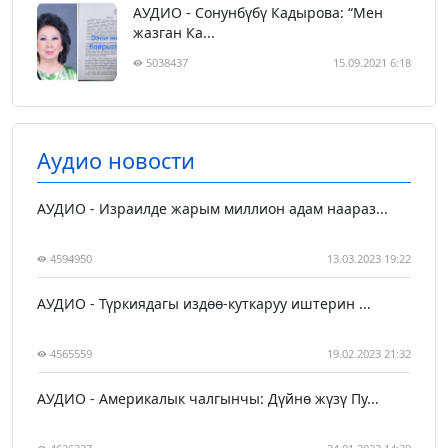
АУДИО - Сонунбүбү Кадырова: “Мен
жазган Ка...
5038437
15.09.2021 6:18
Аудио новости
АУДИО - Израилде жарым миллион адам наараз...
4594950
13.03.2023 19:22
АУДИО - Түркиядагы издөө-куткаруу иштерин ...
4565559
19.02.2023 21:32
АУДИО - Америкалык чалгынчы: Дүйнө жүзү Пу...