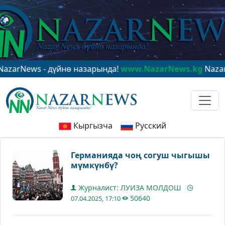
ews - дүйнө назарында!
www.NazarNews.kg
NazarNews -
Кыргызча
Русский
Германияда чоң согуш чыгышы
мүмкүнбү?
Журналист: ЛУИЗА МОЛДОШ
50640
07.04.2025, 17:10