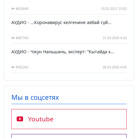
4632649
10.02.2021 23:02
АУДИО - ...Коронавирус келгенине аябай сүй...
4687743
31.03.2020 4:20
АУДИО - Чжун Наньшань, эксперт: “Кытайда к...
4592262
28.03.2020 4:05
Мы в соцсетях
Youtube