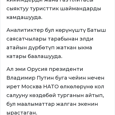
сыяктуу туристтик шаймандарды
камдашууда.
Аналитиктер бул көрүнүштү Батыш
саясатчылары тарабынан элди
атайын дүрбөтүп жаткан ыкма
катары баалашууда.
Ал эми Орусия президенти
Владимир Путин буга чейин нечен
ирет Москва НАТО өлкөлөрүнө кол
салууну көздөбөй турганын айтып,
бул маалыматтар жалган экенин
ырастаган.