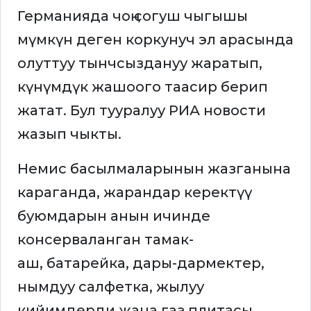
Германияда чоң согуш чыгышы
мүмкүн деген коркунуч эл арасында
олуттуу тынчсыздануу жаратып,
күнүмдүк жашоого таасир берип
жатат. Бул тууралуу РИА новости
жазып чыкты.
Немис басылмаларынын жазганына
караганда, жарандар керектүү
буюмдарын анын ичинде
консерваланган тамак-
аш, батарейка, дары-дармектер,
нымдуу салфетка, жылуу
кийимдерди жана газ плитасы