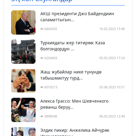
АКШ президенти Джо Байдендиин
саламаттыгын...
6464292
16.02.2023 13:40
Түркиядагы жер титирөө: Каза
болгондордун ...
6254443
05.03.2023 17:54
Жаш жубайлар нике түнүндө
табышмактуу түрд...
6019213
05.06.2023 10:51
Алекса Грассо: Мен Шевченкого
реванш берүү...
5898548
06.03.2023 12:49
Элдик пикир: Анжелика Айчүрөк