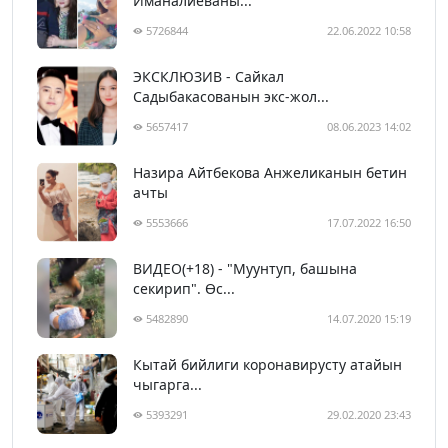
Иманалиеваны...
5726844
22.06.2022 10:58
ЭКСКЛЮЗИВ - Сайкал
Садыбакасованын экс-жол...
5657417
08.06.2023 14:02
Назира Айтбекова Анжеликанын бетин
ачты
5553666
17.07.2022 16:50
ВИДЕО(+18) - "Муунтуп, башына
секирип". Өс...
5482890
14.07.2020 15:19
Кытай бийлиги коронавирусту атайын
чыгарга...
5393291
29.02.2020 23:43