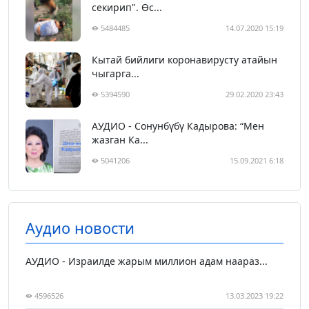
секирип". Өс...
5484485
14.07.2020 15:19
Кытай бийлиги коронавирусту атайын
чыгарга...
5394590
29.02.2020 23:43
АУДИО - Сонунбүбү Кадырова: “Мен
жазган Ка...
5041206
15.09.2021 6:18
Аудио новости
АУДИО - Израилде жарым миллион адам наараз...
4596526
13.03.2023 19:22