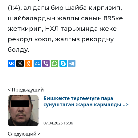
(1:4), ал дагы бир шайба киргизип,
шайбалардын жалпы санын 895ке
жеткирип, НХЛ тарыхында жеке
рекорд коюп, жалгыз рекордчу
болду.
< Предыдущий
Бишкекте тергөөчүгө пара
сунуштаган жаран кармалды ..>
07.04.2025 16:36
Следующий >