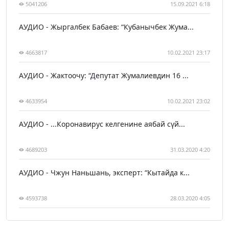
5041206
15.09.2021 6:18
АУДИО - Жыргалбек Бабаев: “Кубанычбек Жума...
4663817
10.02.2021 23:17
АУДИО - Жактоочу: “Депутат Жумалиевдин 16 ...
4633954
10.02.2021 23:02
АУДИО - ...Коронавирус келгенине аябай сүй...
4689203
31.03.2020 4:20
АУДИО - Чжун Наньшань, эксперт: “Кытайда к...
4593738
28.03.2020 4:05