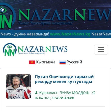
 дүйнө назарында!
www.NazarNews.kg
NazarNews - в це
Кыргызча
Русский
Путин Овечкинди тарыхый
рекорду менен куттуктады
Журналист: ЛУИЗА МОЛДОШ
42086
07.04.2025, 16:45