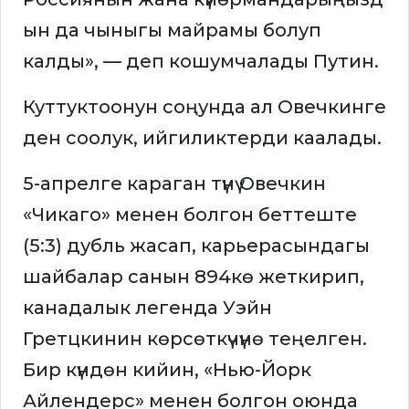
ын да чыныгы майрамы болуп
калды», — деп кошумчалады Путин.
Куттуктоонун соңунда ал Овечкинге
ден соолук, ийгиликтерди каалады.
5-апрелге караган түнү Овечкин
«Чикаго» менен болгон беттеште
(5:3) дубль жасап, карьерасындагы
шайбалар санын 894кө жеткирип,
канадалык легенда Уэйн
Гретцкинин көрсөткүчүнө теңелген.
Бир күндөн кийин, «Нью-Йорк
Айлендерс» менен болгон оюнда