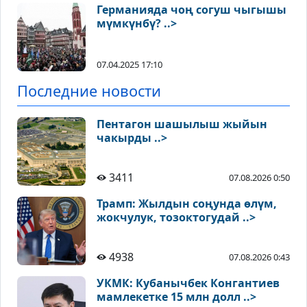
Германияда чоң согуш чыгышы
мүмкүнбү? ..>
07.04.2025 17:10
Последние новости
Пентагон шашылыш жыйын
чакырды ..>
3411
07.08.2026 0:50
Трамп: Жылдын соңунда өлүм,
жокчулук, тозоктогудай ..>
4938
07.08.2026 0:43
УКМК: Кубанычбек Конгантиев
мамлекетке 15 млн долл ..>