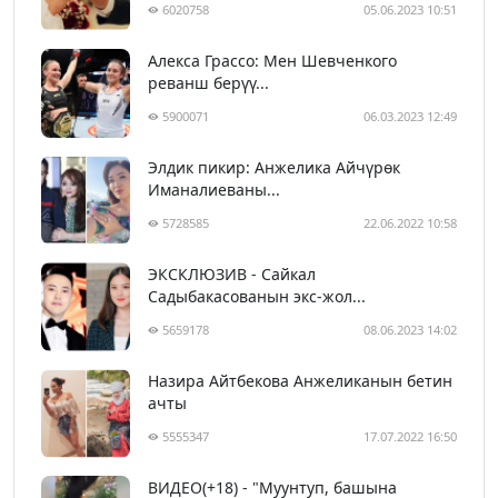
6020758
05.06.2023 10:51
Алекса Грассо: Мен Шевченкого
реванш берүү...
5900071
06.03.2023 12:49
Элдик пикир: Анжелика Айчүрөк
Иманалиеваны...
5728585
22.06.2022 10:58
ЭКСКЛЮЗИВ - Сайкал
Садыбакасованын экс-жол...
5659178
08.06.2023 14:02
Назира Айтбекова Анжеликанын бетин
ачты
5555347
17.07.2022 16:50
ВИДЕО(+18) - "Муунтуп, башына