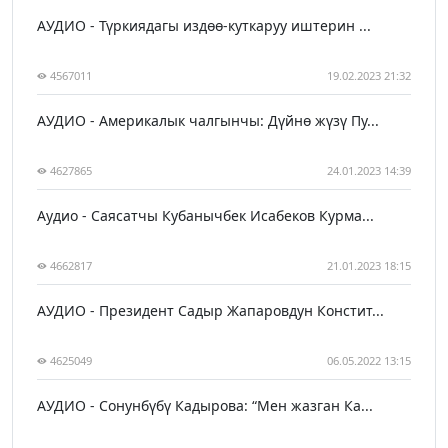
АУДИО - Түркиядагы издөө-куткаруу иштерин ...
4567011
19.02.2023 21:32
АУДИО - Америкалык чалгынчы: Дүйнө жүзү Пу...
4627865
24.01.2023 14:39
Аудио - Саясатчы Кубанычбек Исабеков Курма...
4662817
21.01.2023 18:15
АУДИО - Президент Садыр Жапаровдун Констит...
4625049
06.05.2022 13:15
АУДИО - Сонунбүбү Кадырова: “Мен жазган Ка...