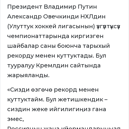
Президент Владимир Путин
Александр Овечкинди НХЛдин
(Улуттук хоккей лигасынын) үзгүлтүксүз
чемпионаттарында киргизген
шайбалар саны боюнча тарыхый
рекорду менен куттуктады. Бул
тууралуу Кремлдин сайтында
жарыяланды.
«Сизди өзгөчө рекорд менен
куттуктайм. Бул жетишкендик –
сиздин жеке ийгилигиңиз гана
эмес,
Россиянын жана күйөрмандарыңызд