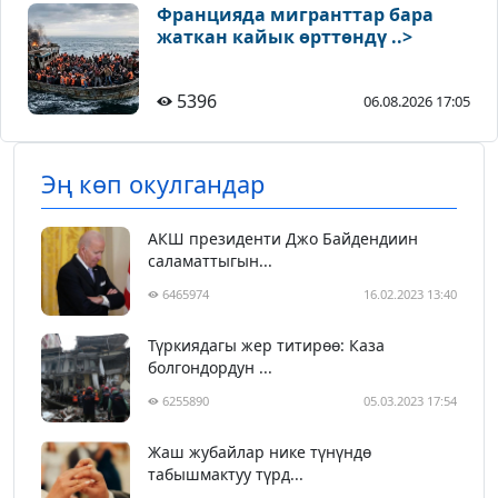
Францияда мигранттар бара
жаткан кайык өрттөндү ..>
5396
06.08.2026 17:05
Эң көп окулгандар
АКШ президенти Джо Байдендиин
саламаттыгын...
6465974
16.02.2023 13:40
Түркиядагы жер титирөө: Каза
болгондордун ...
6255890
05.03.2023 17:54
Жаш жубайлар нике түнүндө
табышмактуу түрд...