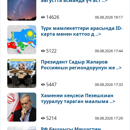
августта асманда үч аст ..>
14626
06.08.2026 18:17
Түрк мамлекеттери арасында ID-
карта менен каттоо д ..>
5122
06.08.2026 17:44
Президент Садыр Жапаров
Россиянын региондорунун же ..>
5447
06.08.2026 17:33
Хаменеи кеңсеси Пезешкиан
тууралуу тараган маалыма ..>
5214
06.08.2026 17:29
РФ башчысы Мишустин