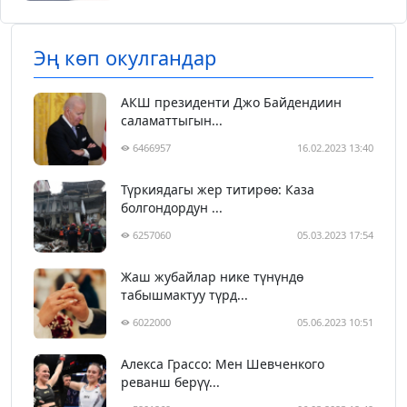
Эң көп окулгандар
АКШ президенти Джо Байдендиин
саламаттыгын...
6466957
16.02.2023 13:40
Түркиядагы жер титирөө: Каза
болгондордун ...
6257060
05.03.2023 17:54
Жаш жубайлар нике түнүндө
табышмактуу түрд...
6022000
05.06.2023 10:51
Алекса Грассо: Мен Шевченкого
реванш берүү...