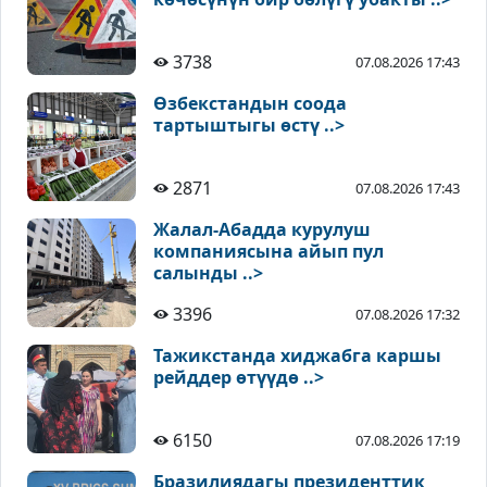
3738
07.08.2026 17:43
Өзбекстандын соода
тартыштыгы өстү ..>
2871
07.08.2026 17:43
Жалал-Абадда курулуш
компаниясына айып пул
салынды ..>
3396
07.08.2026 17:32
Тажикстанда хиджабга каршы
рейддер өтүүдө ..>
6150
07.08.2026 17:19
Бразилиядагы президенттик