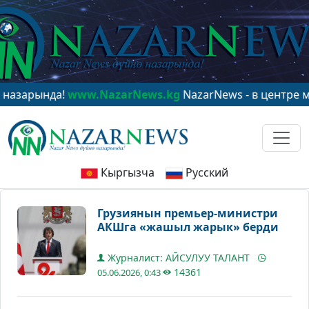
ында!
www.NazarNews.kg
NazarNews - в центре мирово
Кыргызча
Русский
Грузиянын премьер-министри
АКШга «жашыл жарык» берди
Журналист: АЙСУЛУУ ТАЛАНТ
14361
05.06.2026, 0:43