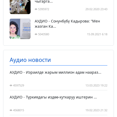
чыгарга...
5395972
29.02.2020 23:43
АУДИО - Сонунбүбү Кадырова: “Мен
жазган Ка...
5043580
15.09.2021 6:18
Аудио новости
АУДИО - Израилде жарым миллион адам наараз...
4597529
13.03.2023 19:22
АУДИО - Түркиядагы издөө-куткаруу иштерин ...
4568015
19.02.2023 21:32