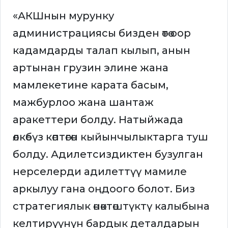
«АКШнын мурунку
администрациясы бизден өтө оор
кадамдарды талап кылып, анын
артынан грузин элине жана
мамлекетине карата басым,
мажбурлоо жана шантаж
аракеттери болду. Натыйжада
өлкөбүз көптөгөн кыйынчылыктарга туш
болду. Адилетсиздиктен бузулган
нерселерди адилеттүү мамиле
аркылуу гана оңдоого болот. Биз
стратегиялык өнөктөштүктү калыбына
келтирүүнүн бардык деталдарын