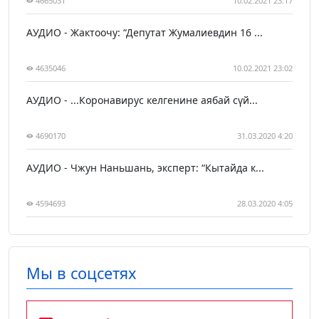
4665031
10.02.2021 23:17
АУДИО - Жактоочу: “Депутат Жумалиевдин 16 ...
4635046
10.02.2021 23:02
АУДИО - ...Коронавирус келгенине аябай сүй...
4690170
31.03.2020 4:20
АУДИО - Чжун Наньшань, эксперт: “Кытайда к...
4594693
28.03.2020 4:05
Мы в соцсетях