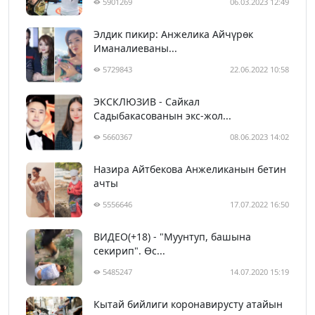
5901269
06.03.2023 12:49
Элдик пикир: Анжелика Айчүрөк
Иманалиеваны...
5729843
22.06.2022 10:58
ЭКСКЛЮЗИВ - Сайкал
Садыбакасованын экс-жол...
5660367
08.06.2023 14:02
Назира Айтбекова Анжеликанын бетин
ачты
5556646
17.07.2022 16:50
ВИДЕО(+18) - "Муунтуп, башына
секирип". Өс...
5485247
14.07.2020 15:19
Кытай бийлиги коронавирусту атайын