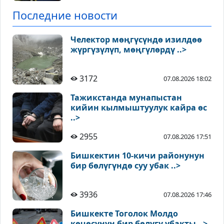
Последние новости
Челектор мөңгүсүндө изилдөө
жүргүзүлүп, мөңгүлөрдү ..>
3172
07.08.2026 18:02
Тажикстанда мунапыстан
кийин кылмыштуулук кайра өс
..>
2955
07.08.2026 17:51
Бишкектин 10-кичи районунун
бир бөлүгүндө суу убак ..>
3936
07.08.2026 17:46
Бишкекте Тоголок Молдо
көчөсүнүн бир бөлүгү убакты ..>