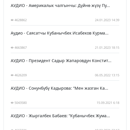
АУДИО - Америкалык чалгынчы: Дүйнө жүзү Пу...
4628862
24.01.2023 14:39
Аудио - Саясатчы Кубанычбек Исабеков Курма...
4663867
21.01.2023 18:15
АУДИО - Президент Садыр Жапаровдун Констит...
4626209
06.05.2022 13:15
АУДИО - Сонунбүбү Кадырова: “Мен жазган Ка...
5043580
15.09.2021 6:18
АУДИО - Жыргалбек Бабаев: “Кубанычбек Жума...