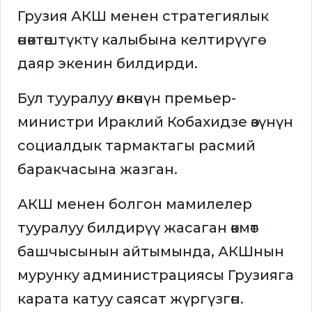
Грузия АКШ менен стратегиялык
өнөктөштүктү калыбына келтирүүгө
даяр экенин билдирди.
Бул тууралуу өлкөнүн премьер-
министри Ираклий Кобахидзе өзүнүн
социалдык тармактагы расмий
баракчасына жазган.
АКШ менен болгон мамилелер
тууралуу билдирүү жасаган өкмөт
башчысынын айтымында, АКШнын
мурунку администрациясы Грузияга
карата катуу саясат жүргүзгөн.