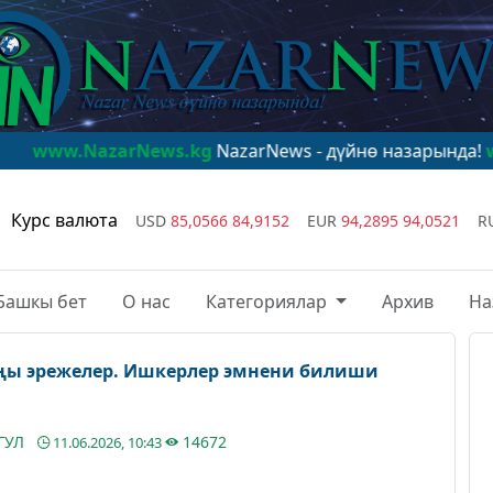
arNews.kg
NazarNews - дүйнө назарында!
www.NazarN
Курс валюта
USD
85,0566
84,9152
EUR
94,2895
94,0521
R
Башкы бет
О нас
Категориялар
Архив
На
ңы эрежелер. Ишкерлер эмнени билиши
ГУЛ
14672
11.06.2026, 10:43