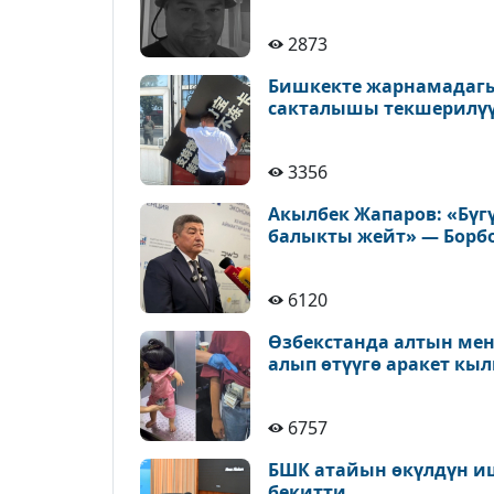
2873
Бишкекте жарнамадагы
сакталышы текшерилү
3356
Акылбек Жапаров: «Бүг
балыкты жейт» — Борб
6120
Өзбекстанда алтын ме
алып өтүүгө аракет к
6757
БШК атайын өкүлдүн иш
бекитти