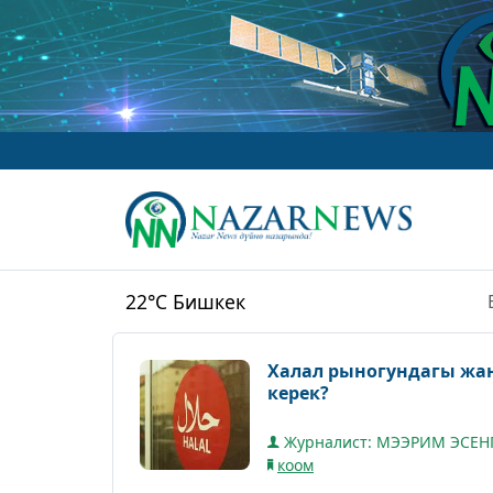
www.Naz
22°C
Бишкек
Халал рыногундагы жа
керек?
Журналист: МЭЭРИМ ЭСЕН
коом