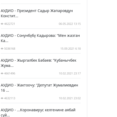
АУДИО - Президент Садыр Жапаровдун
Констит...
4622721
06.05.2022 13:15
АУДИО - Сонунбүбү Кадырова: “Мен жазган
Ка...
5036168
15.09.2021 6:18
АУДИО - Жыргалбек Бабаев: “Кубанычбек
Жума...
4661496
10.02.2021 23:17
АУДИО - Жактоочу: “Депутат Жумалиевдин
16 ...
4632113
10.02.2021 23:02
АУДИО - ...Коронавирус келгенине аябай
сүй...