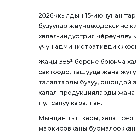
2026-жылдын 15-июнунан та
бузуулар жөнүндө кодексине ки
халал-индустрия чөйрөсүндөг
үчүн административдик жоо
Жаңы 385¹-берене боюнча хал
сактоодо, ташууда жана жүгү
талаптарды бузуу, ошондой 
халал-продукцияларды жана
пул салуу каралган.
Мындан тышкары, халал сер
маркировканы бурмалоо жана 