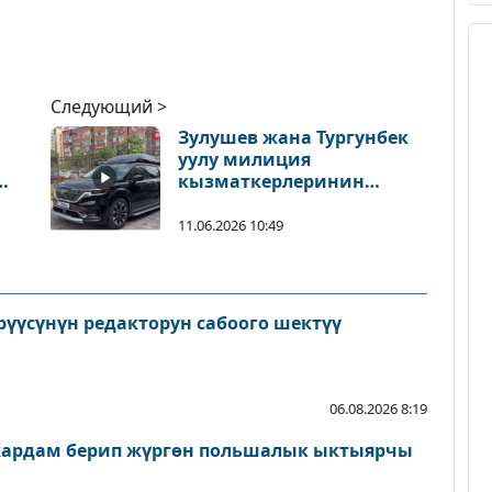
Следующий >
Зулушев жана Тургунбек
уулу милиция
кызматкерлеринин
ды
унаасы менен сотко
келишти
11.06.2026 10:49
рүүсүнүн редакторун сабоого шектүү
06.08.2026 8:19
жардам берип жүргөн польшалык ыктыярчы