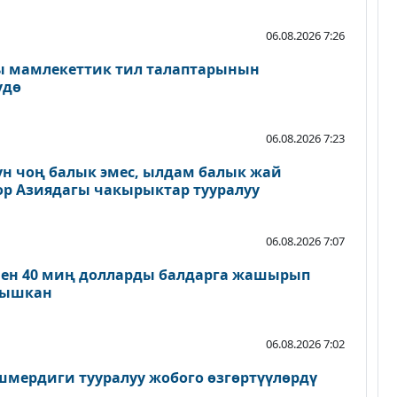
06.08.2026 7:26
 мамлекеттик тил талаптарынын
үдө
06.08.2026 7:23
үн чоң балык эмес, ылдам балык жай
ор Азиядагы чакырыктар тууралуу
06.08.2026 7:07
нен 40 миң долларды балдарга жашырып
ылышкан
06.08.2026 7:02
мердиги тууралуу жобого өзгөртүүлөрдү