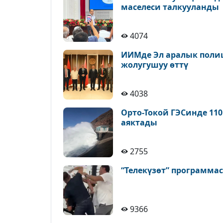
маселеси талкууланды
4074
ИИМде Эл аралык поли
жолугушуу өттү
4038
Орто-Токой ГЭСинде 11
аяктады
2755
“Телекүзөт” программа
9366