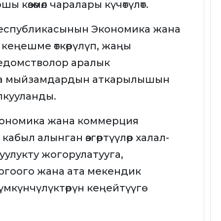
 көзөмөл чаралары күчөтүлөт.
Республикасынын Экономика жана
еңешме өткөрүлүп, жаңы
едомстволор аралык
на мыйзамдардын аткарылышын
лкууланды.
ономика жана коммерция
был алынган өзгөртүүлөр халал-
улукту жогорулатууга,
оргоого жана ата мекендик
үмкүнчүлүктөрүн кеңейтүүгө