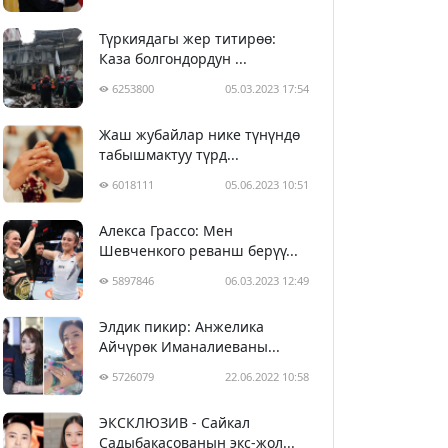
Түркиядагы жер титирөө:
Каза болгондордун ...
6253800
05.03.2023 17:54
Жаш жубайлар нике түнүндө
табышмактуу түрд...
6018111
05.06.2023 10:51
Алекса Грассо: Мен
Шевченкого реванш берүү...
5897846
06.03.2023 12:49
Элдик пикир: Анжелика
Айчүрөк Иманалиеваны...
5726079
22.06.2022 10:58
ЭКСКЛЮЗИВ - Сайкал
Садыбакасованын экс-жол...