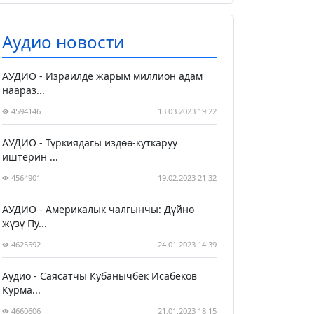
Аудио новости
АУДИО - Израилде жарым миллион адам
наараз...
4594146
13.03.2023 19:22
АУДИО - Түркиядагы издөө-куткаруу
иштерин ...
4564901
19.02.2023 21:32
АУДИО - Америкалык чалгынчы: Дүйнө
жүзү Пу...
4625592
24.01.2023 14:39
Аудио - Саясатчы Кубанычбек Исабеков
Курма...
4660606
21.01.2023 18:15