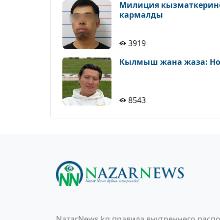
Милиция кызматкерине 
кармалды
3919
Кылмыш жана жаза: Но
8543
NazarNews.kg правила внутреннего распо