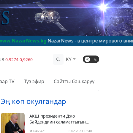
ews.kg
NazarNews - в центре мирового внимания!
www.
KY
UB
0,9274
0,9260
зар TV
Түз эфир
Сайтты башкаруу
Эң көп окулгандар
АКШ президенти Джо
Байдендиин саламаттыгын...
6463421
16.02.2023 13:40