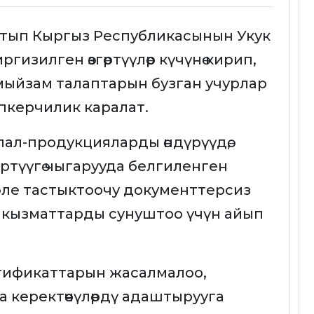
ртып Кыргыз Республикасынын Укук
ргизилген өзгөртүүлөр күчүнө кирип,
ү мыйзам талаптарын бузган учурлар
пкерчилик каралат.
ал-продукцияларды өндүрүүдө,
ртүүгө чыгарууда белгиленген
эле тастыктоочу документтерсиз
 кызматтарды сунуштоо үчүн айып
тификаттарын жасалмалоо,
керектөөчүлөрдү адаштырууга