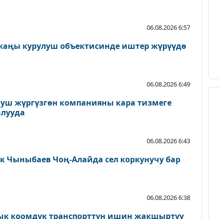
06.08.2026 6:57
 жаңы курулуш объектисинде иштер жүрүүдө
06.08.2026 6:49
луш жүргүзгөн компанияны кара тизмеге
алууда
06.08.2026 6:43
 Чыныбаев Чоң-Алайда сел коркунучу бар
06.08.2026 6:38
к коомдук транспорттун ишин жакшыртуу