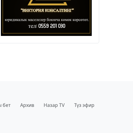
 бет
Архив
Назар TV
Түз эфир