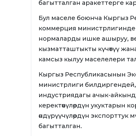
багытталган аракеттерге каршы
Бул маселе боюнча Кыргыз 
коммерция министрлигинде к
нормаларды ишке ашыруу, в
кызматташтыкты күчөтүү жа
камсыз кылуу маселелери та
Кыргыз Республикасынын Эк
министрлиги билдиргендей, ка
индустриядагы ачык-айкынду
керектөөчүлөрдүн укуктарын к
өндүрүүчүлөрдүн экспорттук м
багытталган.