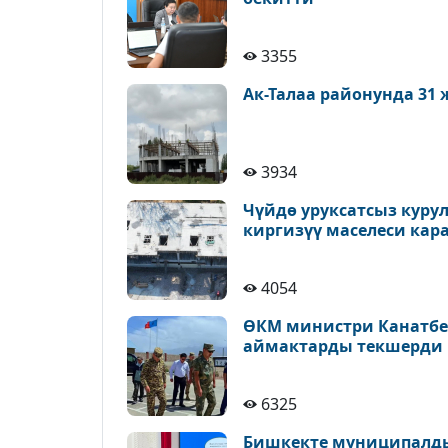
3355
Ак-Талаа районунда 31
3934
Чүйдө уруксатсыз куру
киргизүү маселеси кар
4054
ӨКМ министри Канатбек
аймактарды текшерди
6325
Бишкекте муниципалды