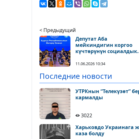
< Предыдущий
Депутат Аба
мейкиндигин коргоо
күчтөрүнүн социалдык
маселелерин талкуула
11.06.2026 10:34
Последние новости
УТРКнын “Телекүзөт” бе
кармалды
3022
Харьковдо Украинага 
каза болду