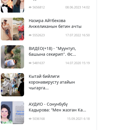
5656812
08.06.2023 14:02
Назира Айтбекова
Анжеликанын бетин ачты
5552623
17.07.2022 16:50
ВИДЕО(+18) - "Муунтуп,
башына секирип". Өс...
5481637
14.07.2020 15:19
Кытай бийлиги
5392606
29.02.2020 23:43
коронавирусту атайын
чыгарга...
АУДИО - Сонунбүбү
Кадырова: “Мен жазган Ка...
5036168
15.09.2021 6:18