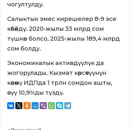
чогултулду.
Салыктык эмес кирешелер 8-9 эсе
көбөйдү. 2020-жылы 33 млрд сом
түшкөн болсо, 2025-жылы 189,4 млрд
сом болду.
Экономикалык активдүүлүк да
жогорулады. Кызмат көрсөтүүнүн
көлөмү ИДПда 1 трлн сомдон ашты,
өсүү 10,9%ды түздү.