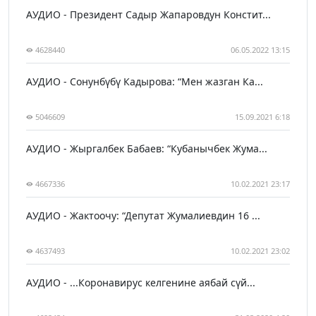
АУДИО - Президент Садыр Жапаровдун Констит...
4628440
06.05.2022 13:15
АУДИО - Сонунбүбү Кадырова: “Мен жазган Ка...
5046609
15.09.2021 6:18
АУДИО - Жыргалбек Бабаев: “Кубанычбек Жума...
4667336
10.02.2021 23:17
АУДИО - Жактоочу: “Депутат Жумалиевдин 16 ...
4637493
10.02.2021 23:02
АУДИО - ...Коронавирус келгенине аябай сүй...