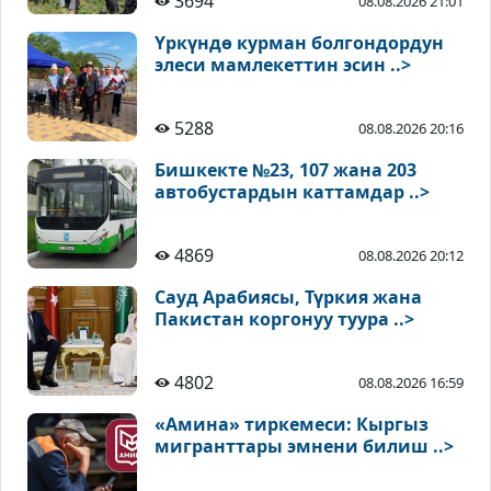
3694
08.08.2026 21:01
Үркүндө курман болгондордун
элеси мамлекеттин эсин ..>
5288
08.08.2026 20:16
Бишкекте №23, 107 жана 203
автобустардын каттамдар ..>
4869
08.08.2026 20:12
Сауд Арабиясы, Түркия жана
Пакистан коргонуу туура ..>
4802
08.08.2026 16:59
«Амина» тиркемеси: Кыргыз
мигранттары эмнени билиш ..>