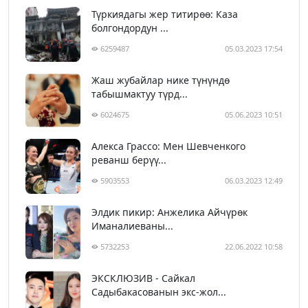
Түркиядагы жер титирөө: Каза
болгондордун ...
6259487
05.03.2023 17:54
Жаш жубайлар нике түнүндө
табышмактуу түрд...
6024675
05.06.2023 10:51
Алекса Грассо: Мен Шевченкого
реванш берүү...
5903553
06.03.2023 12:49
Элдик пикир: Анжелика Айчүрөк
Иманалиеваны...
5732253
22.06.2022 10:58
ЭКСКЛЮЗИВ - Сайкал
Садыбакасованын экс-жол...