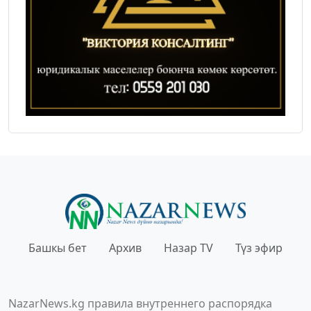
Башкы бет
Архив
Назар TV
Түз эфир
NazarNews.kg правила внутреннего распорядка