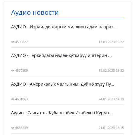
Аудио новости
АУДИО - Израилде жарым миллион адам наараз...
4599827
13.03.2023 19:22
АУДИО - Түркиядагы издөө-куткаруу иштерин ...
4570309
19.02.2023 21:32
АУДИО - Америкалык чалгынчы: Дүйнө жүзү Пу...
4631063
24.01.2023 14:39
Аудио - Саясатчы Кубанычбек Исабеков Курма...
4666239
21.01.2023 18:15