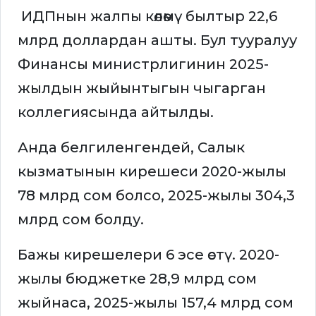
ИДПнын жалпы көлөмү былтыр 22,6
млрд доллардан ашты. Бул тууралуу
Финансы министрлигинин 2025-
жылдын жыйынтыгын чыгарган
коллегиясында айтылды.
Анда белгиленгендей, Салык
кызматынын кирешеси 2020-жылы
78 млрд сом болсо, 2025-жылы 304,3
млрд сом болду.
Бажы кирешелери 6 эсе өстү. 2020-
жылы бюджетке 28,9 млрд сом
жыйнаса, 2025-жылы 157,4 млрд сом