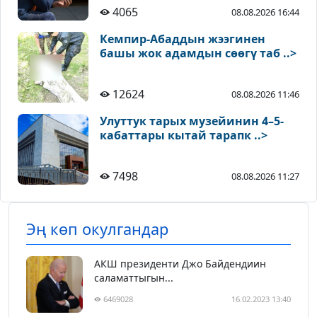
4065
08.08.2026 16:44
Кемпир-Абаддын жээгинен
башы жок адамдын сөөгү таб ..>
12624
08.08.2026 11:46
Улуттук тарых музейинин 4–5-
кабаттары кытай тарапк ..>
7498
08.08.2026 11:27
Эң көп окулгандар
АКШ президенти Джо Байдендиин
саламаттыгын...
6469028
16.02.2023 13:40