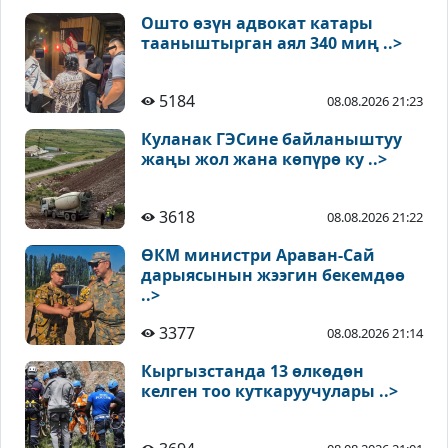
Ошто өзүн адвокат катары
тааныштырган аял 340 миң ..>
5184
08.08.2026 21:23
Куланак ГЭСине байланыштуу
жаңы жол жана көпүрө ку ..>
3618
08.08.2026 21:22
ӨКМ министри Араван-Сай
дарыясынын жээгин бекемдөө
..>
3377
08.08.2026 21:14
Кыргызстанда 13 өлкөдөн
келген тоо куткаруучулары ..>