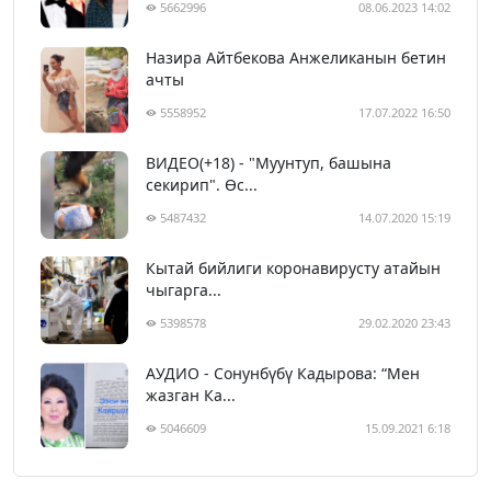
5662996
08.06.2023 14:02
Назира Айтбекова Анжеликанын бетин
ачты
5558952
17.07.2022 16:50
ВИДЕО(+18) - "Муунтуп, башына
секирип". Өс...
5487432
14.07.2020 15:19
Кытай бийлиги коронавирусту атайын
чыгарга...
5398578
29.02.2020 23:43
АУДИО - Сонунбүбү Кадырова: “Мен
жазган Ка...
5046609
15.09.2021 6:18