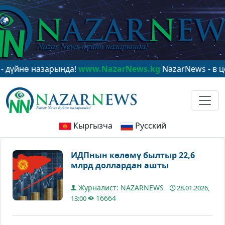
ө назарында!
www.NazarNews.kg
NazarNews - в центре
Кыргызча
Русский
ИДПнын көлөмү былтыр 22,6
млрд доллардан ашты
Журналист: NAZARNEWS
28.01.2026,
16664
13:00