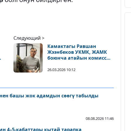
р болгонун билдирген.
Следующий >
Камактагы Равшан
Жээнбеков УКМК, ЖАМК
боюнча атайын комиссия
түзүүнү суранды
26.03.2026 10:12
нен башы жок адамдын сөөгү табылды
08.08.2026 11:46
ин 4–5-кабаттары кытай тарапка