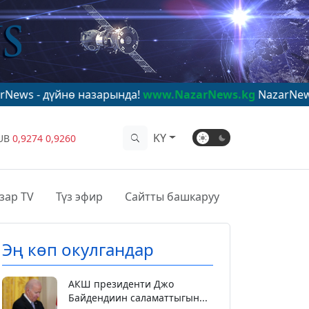
ө назарында!
www.NazarNews.kg
NazarNews - в центре
KY
UB
0,9274
0,9260
зар TV
Түз эфир
Сайтты башкаруу
Эң көп окулгандар
АКШ президенти Джо
Байдендиин саламаттыгын...