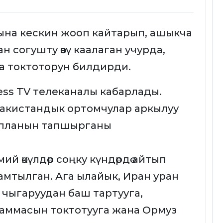
на кескин жооп кайтарып, ашыкча
 согушту өзү каалаган учурда,
а токтоторун билдирди.
ess TV телеканалы кабарлады.
акистандык ортомчулар аркылуу
н планын тапшырганы
й өкүлдөр соңку күндөрдө айтып
амтылган. Ага ылайык, Иран уран
л чыгаруудан баш тартууга,
аммасын токтотууга жана Ормуз