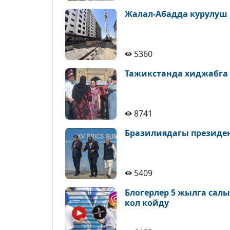
Жалал-Абадда курулуш
5360
Тажикстанда хиджабга
8741
Бразилиядагы президе
5409
Блогерлер 5 жылга сал
кол койду