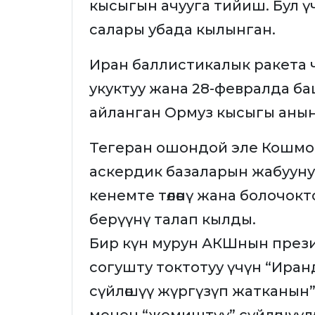
кысыгын ачууга тийиш. Бул 
салары убада кылынган.
Иран баллистикалык ракета ч
укуктуу жана 28-февралда б
айланган Ормуз кысыгы анын к
Тегеран ошондой эле Кошмо
аскердик базаларын жабууну
кенемте төлөөнү жана болочо
берүүнү талап кылды.
Бир күн мурун АКШнын през
согушту токтотуу үчүн “Ира
сүйлөшүү жүргүзүп жатканын”