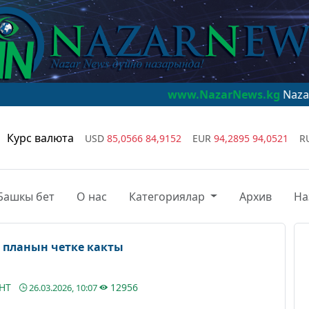
www.NazarNews.kg
NazarNews - дүйн
Курс валюта
USD
85,0566
84,9152
EUR
94,2895
94,0521
R
Башкы бет
О нас
Категориялар
Архив
На
планын четке какты
АНТ
12956
26.03.2026, 10:07