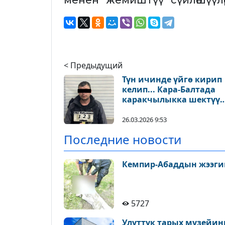
менен “жемиштүү” сүйлөшүүлө
< Предыдущий
Түн ичинде үйгө кирип
келип... Кара-Балтада
каракчылыкка шектүү
кармалды
26.03.2026 9:53
Последние новости
Кемпир-Абаддын жээги
5727
Улуттук тарых музейин