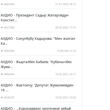
4665206
21.01.2023 18:15
АУДИО - Президент Садыр Жапаровдун
Констит...
4627368
06.05.2022 13:15
АУДИО - Сонунбүбү Кадырова: “Мен жазган
Ка...
5045404
15.09.2021 6:18
АУДИО - Жыргалбек Бабаев: “Кубанычбек
Жума...
4666264
10.02.2021 23:17
АУДИО - Жактоочу: “Депутат Жумалиевдин
16 ...
4636370
10.02.2021 23:02
АУДИО - ...Коронавирус келгенине аябай