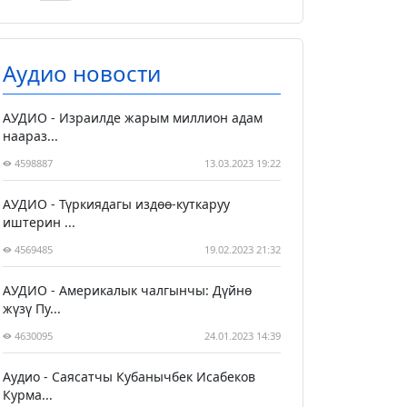
Аудио новости
АУДИО - Израилде жарым миллион адам
наараз...
4598887
13.03.2023 19:22
АУДИО - Түркиядагы издөө-куткаруу
иштерин ...
4569485
19.02.2023 21:32
АУДИО - Америкалык чалгынчы: Дүйнө
жүзү Пу...
4630095
24.01.2023 14:39
Аудио - Саясатчы Кубанычбек Исабеков
Курма...