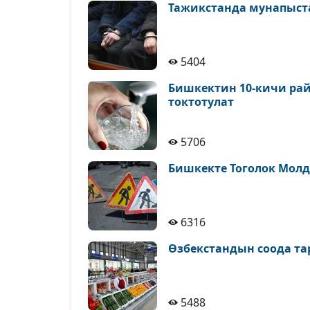
Тажикстанда мунапыст
5404
Бишкектин 10-кичи рай
токтотулат
5706
Бишкекте Тоголок Молд
6316
Өзбекстандын соода т
5488