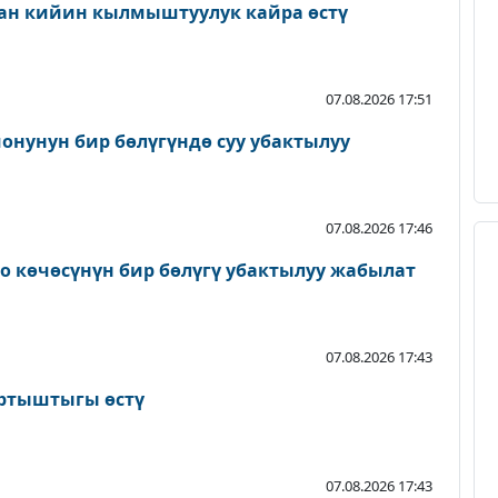
ан кийин кылмыштуулук кайра өстү
07.08.2026 17:51
онунун бир бөлүгүндө суу убактылуу
07.08.2026 17:46
о көчөсүнүн бир бөлүгү убактылуу жабылат
07.08.2026 17:43
артыштыгы өстү
07.08.2026 17:43