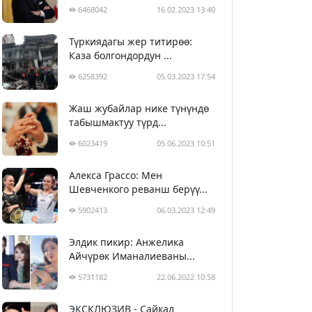
6468042
16.02.2023 13:40
Түркиядагы жер титирөө:
Каза болгондордун ...
6258392
05.03.2023 17:54
Жаш жубайлар нике түнүндө
табышмактуу түрд...
6023419
05.06.2023 10:51
Алекса Грассо: Мен
Шевченкого реванш берүү...
5902413
06.03.2023 12:49
Элдик пикир: Анжелика
Айчүрөк Иманалиеваны...
5731182
22.06.2022 10:58
ЭКСКЛЮЗИВ - Сайкал