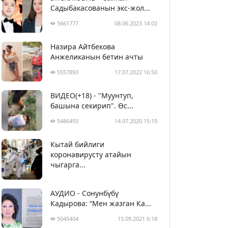
Садыбакасованын экс-жол...
5661777
08.06.2023 14:02
Назира Айтбекова
Анжеликанын бетин ачты
5557893
17.07.2022 16:50
ВИДЕО(+18) - "Муунтуп,
башына секирип". Өс...
5486493
14.07.2020 15:19
Кытай бийлиги
5397457
29.02.2020 23:43
коронавирусту атайын
чыгарга...
АУДИО - Сонунбүбү
Кадырова: “Мен жазган Ка...
5045404
15.09.2021 6:18