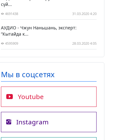
сүй...
4691438
31.03.2020 4:20
АУДИО - Чжун Наньшань, эксперт:
“Кытайда к...
4595909
28.03.2020 4:05
Мы в соцсетях
Youtube
Instagram