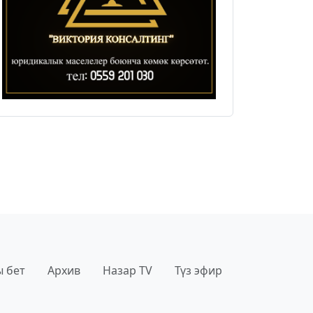
 бет
Архив
Назар TV
Түз эфир