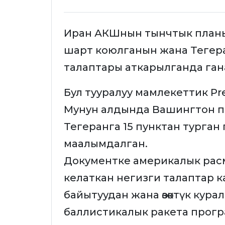
Иран АКШнын тынчтык планы
шарт коюлганын жана Тегеран
талаптары аткарылганда ган
Бул тууралуу мамлекеттик Pr
Мунун алдында Вашингтон п
Тегеранга 15 пунктан турга
маалымдалган.
Документке америкалык расми
келаткан негизги талаптар к
байытуудан жана өзөктүк кура
баллистикалык ракета прогр