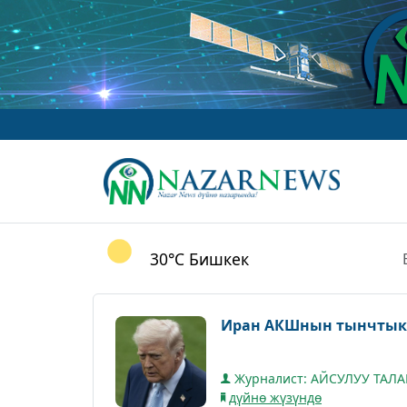
30°C
Бишкек
Иран АКШнын тынчтык 
Журналист: АЙСУЛУУ ТАЛ
дүйнө жүзүндө