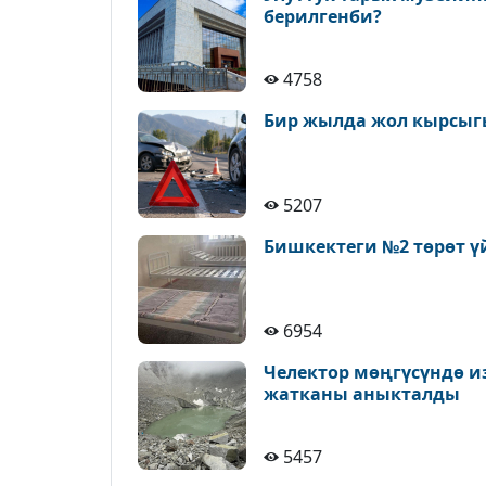
берилгенби?
4758
Бир жылда жол кырсыгы
5207
Бишкектеги №2 төрөт ү
6954
Челектор мөңгүсүндө и
жатканы аныкталды
5457