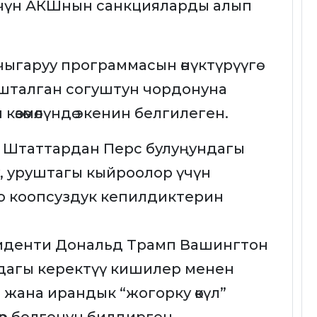
үчүн АКШнын санкцияларды алып
ыгаруу программасын өнүктүрүүгө
ашталган согуштун чордонуна
өзөмөлүндө экенин белгилеген.
 Штаттардан Перс булуңундагы
, уруштагы кыйроолор үчүн
кто коопсуздук кепилдиктерин
иденти Дональд Трамп Вашингтон
ндагы керектүү кишилер менен
 жана ирандык “жогорку өкүл”