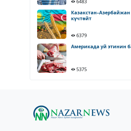
6483
Казакстан–Азербайжан
күчтөйт
6379
Америкада уй этинин б
5375