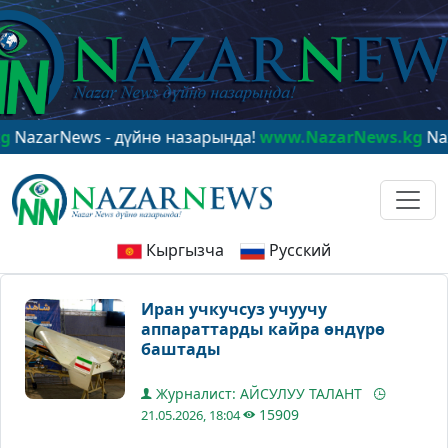
rNews - дүйнө назарында!
www.NazarNews.kg
NazarNew
Кыргызча
Русский
Иран учкучсуз учуучу
аппараттарды кайра өндүрө
баштады
Журналист: АЙСУЛУУ ТАЛАНТ
15909
21.05.2026, 18:04