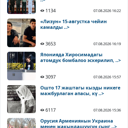
1134
07.08.2026 16:22
«Лизун» 15-августка чейин
камалды ..>
3653
07.08.2026 16:19
Японияда Хиросимадагы
атомдук бомбалоо эскерилип, ..>
3097
07.08.2026 15:57
Ошто 17 жаштагы кызды никеге
мажбурлаган апасы, кү ..>
6117
07.08.2026 15:36
Орусия Армениянын Украина
менен жакындашуусун сынг ..>