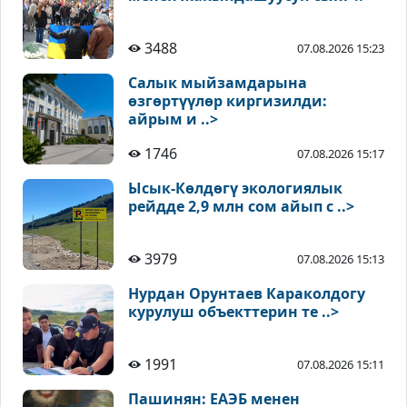
3488
07.08.2026 15:23
Салык мыйзамдарына
өзгөртүүлөр киргизилди:
айрым и ..>
1746
07.08.2026 15:17
Ысык-Көлдөгү экологиялык
рейдде 2,9 млн сом айып с ..>
3979
07.08.2026 15:13
Нурдан Орунтаев Караколдогу
курулуш объекттерин те ..>
1991
07.08.2026 15:11
Пашинян: ЕАЭБ менен