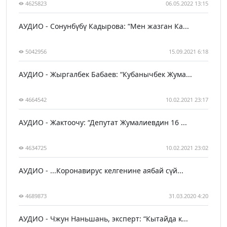
4625823
06.05.2022 13:15
АУДИО - Сонунбүбү Кадырова: “Мен жазган Ка...
5042956
15.09.2021 6:18
АУДИО - Жыргалбек Бабаев: “Кубанычбек Жума...
4664542
10.02.2021 23:17
АУДИО - Жактоочу: “Депутат Жумалиевдин 16 ...
4634725
10.02.2021 23:02
АУДИО - ...Коронавирус келгенине аябай сүй...
4689873
31.03.2020 4:20
АУДИО - Чжун Наньшань, эксперт: “Кытайда к...