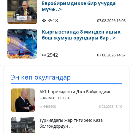
Евробиримдикке бир учурда
мүчө ..>
3918
07.08.2026 15:03
Кыргызстанда 8 миңден ашык
бош жумуш орундары бар ..>
2942
07.08.2026 14:57
Эң көп окулгандар
АКШ президенти Джо Байдендиин
саламаттыгын...
6466608
16.02.2023 13:40
Түркиядагы жер титирөө: Каза
болгондордун ...