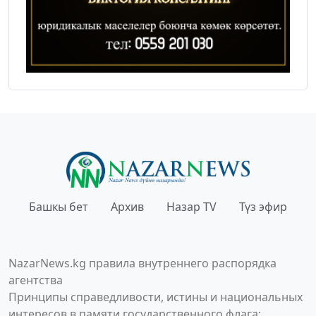
Башкы бет
Архив
Назар TV
Түз эфир
NazarNews.kg правила внутреннего распорядка
агентства
Принципы справедливости, истины и национальных
интересов в памяти государственного флага;