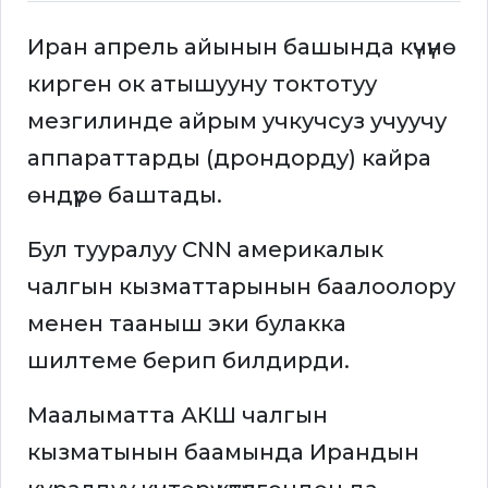
Иран апрель айынын башында күчүнө
кирген ок атышууну токтотуу
мезгилинде айрым учкучсуз учуучу
аппараттарды (дрондорду) кайра
өндүрө баштады.
Бул тууралуу CNN америкалык
чалгын кызматтарынын баалоолору
менен тааныш эки булакка
шилтеме берип билдирди.
Маалыматта АКШ чалгын
кызматынын баамында Ирандын