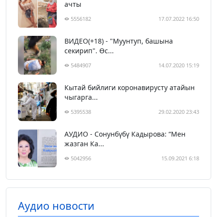
ачты
5556182
17.07.2022 16:50
ВИДЕО(+18) - "Муунтуп, башына
секирип". Өс...
5484907
14.07.2020 15:19
Кытай бийлиги коронавирусту атайын
чыгарга...
5395538
29.02.2020 23:43
АУДИО - Сонунбүбү Кадырова: “Мен
жазган Ка...
5042956
15.09.2021 6:18
Аудио новости