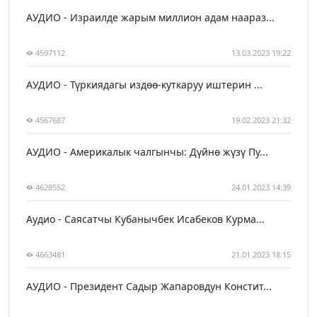
АУДИО - Израилде жарым миллион адам наараз...
4597112
13.03.2023 19:22
АУДИО - Түркиядагы издөө-куткаруу иштерин ...
4567687
19.02.2023 21:32
АУДИО - Америкалык чалгынчы: Дүйнө жүзү Пу...
4628552
24.01.2023 14:39
Аудио - Саясатчы Кубанычбек Исабеков Курма...
4663481
21.01.2023 18:15
АУДИО - Президент Садыр Жапаровдун Констит...