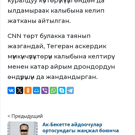
куралдуу күчтөрү күтүлгөндөн да
ылдамыраак калыбына келип
жатканы айтылган.
CNN төрт булакка таянып
жазгандай, Тегеран аскердик
мүмкүнчүлүктөрүн калыбына келтирүү
менен катар айрым дрондордун
өндүрүшүн да жандандырган.
< Предыдущий
Ак-Бекетте айдоочулар
ортосундагы жаңжал боюнча