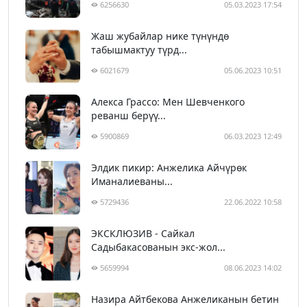
6256630
05.03.2023 17:54
Жаш жубайлар нике түнүндө
табышмактуу түрд...
6021679
05.06.2023 10:51
Алекса Грассо: Мен Шевченкого
реванш берүү...
5900869
06.03.2023 12:49
Элдик пикир: Анжелика Айчүрөк
Иманалиеваны...
5729436
22.06.2022 10:58
ЭКСКЛЮЗИВ - Сайкал
Садыбакасованын экс-жол...
5659994
08.06.2023 14:02
Назира Айтбекова Анжеликанын бетин