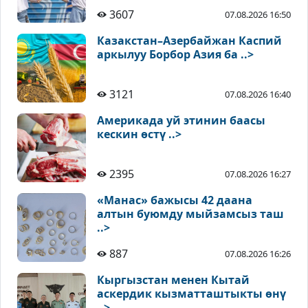
3607
07.08.2026 16:50
Казакстан–Азербайжан Каспий
аркылуу Борбор Азия ба ..>
3121
07.08.2026 16:40
Америкада уй этинин баасы
кескин өстү ..>
2395
07.08.2026 16:27
«Манас» бажысы 42 даана
алтын буюмду мыйзамсыз таш
..>
887
07.08.2026 16:26
Кыргызстан менен Кытай
аскердик кызматташтыкты өнү
..>