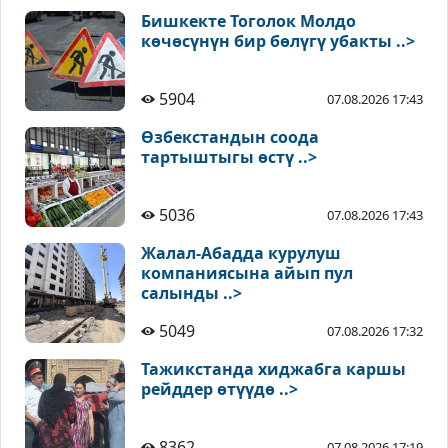
Бишкекте Тоголок Молдо
көчөсүнүн бир бөлүгү убакты ..>
5904
07.08.2026 17:43
Өзбекстандын соода
тартыштыгы өстү ..>
5036
07.08.2026 17:43
Жалал-Абадда курулуш
компаниясына айып пул
салынды ..>
5049
07.08.2026 17:32
Тажикстанда хиджабга каршы
рейддер өтүүдө ..>
8362
07.08.2026 17:19