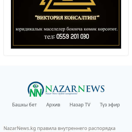
Башкы бет
Архив
Назар TV
Түз эфир
NazarNews.kg правила внутреннего распорядка