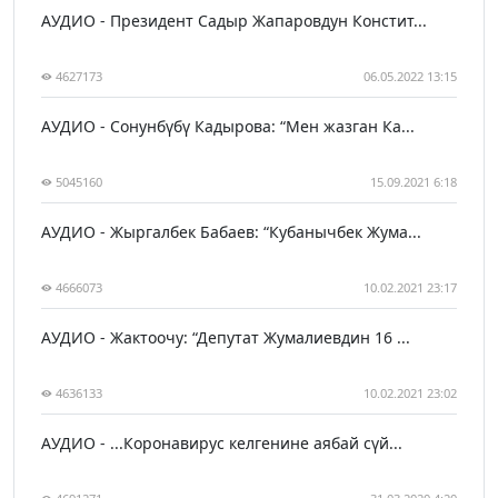
АУДИО - Президент Садыр Жапаровдун Констит...
4627173
06.05.2022 13:15
АУДИО - Сонунбүбү Кадырова: “Мен жазган Ка...
5045160
15.09.2021 6:18
АУДИО - Жыргалбек Бабаев: “Кубанычбек Жума...
4666073
10.02.2021 23:17
АУДИО - Жактоочу: “Депутат Жумалиевдин 16 ...
4636133
10.02.2021 23:02
АУДИО - ...Коронавирус келгенине аябай сүй...