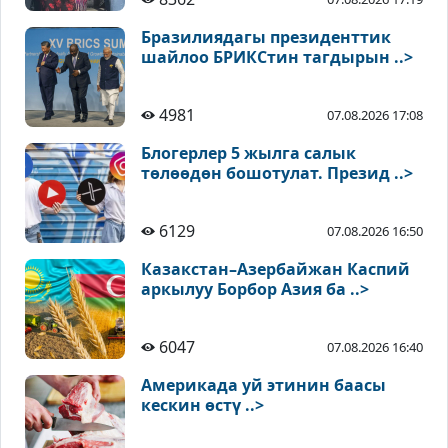
Бразилиядагы президенттик
шайлоо БРИКСтин тагдырын ..>
4981
07.08.2026 17:08
Блогерлер 5 жылга салык
төлөөдөн бошотулат. Презид ..>
6129
07.08.2026 16:50
Казакстан–Азербайжан Каспий
аркылуу Борбор Азия ба ..>
6047
07.08.2026 16:40
Америкада уй этинин баасы
кескин өстү ..>