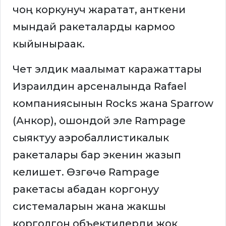
чоң коркунуч жаратат, анткени
мындай ракеталарды кармоо
кыйыныраак.
Чет элдик маалымат каражаттары
Израилдин арсеналында Rafael
компаниясынын Rocks жана Sparrow
(Анкор), ошондой эле Rampage
сыяктуу аэробаллистикалык
ракеталары бар экенин жазып
келишет. Өзгөчө Rampage
ракетасы абадан коргонуу
системаларын жана жакшы
корголгон объектилерди жок