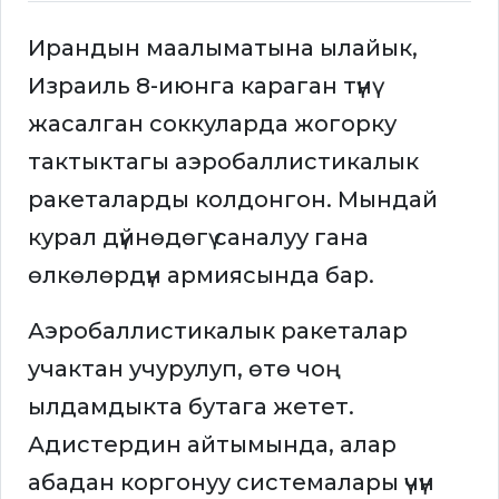
Ирандын маалыматына ылайык,
Израиль 8-июнга караган түнү
жасалган соккуларда жогорку
тактыктагы аэробаллистикалык
ракеталарды колдонгон. Мындай
курал дүйнөдөгү саналуу гана
өлкөлөрдүн армиясында бар.
Аэробаллистикалык ракеталар
учактан учурулуп, өтө чоң
ылдамдыкта бутага жетет.
Адистердин айтымында, алар
абадан коргонуу системалары үчүн