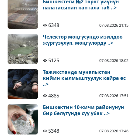
Бишкектеги №2 төрөт үйүнүн
палатасынан кантала таб ..>
6348
07.08.2026 21:15
Челектор мөңгүсүндө изилдөө
жүргүзүлүп, мөңгүлөрдү ..>
5125
07.08.2026 18:02
Тажикстанда мунапыстан
кийин кылмыштуулук кайра өс
..>
4885
07.08.2026 17:51
Бишкектин 10-кичи районунун
бир бөлүгүндө суу убак ..>
5348
07.08.2026 17:46