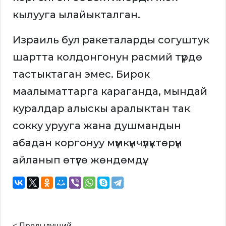
кылууга ылайыкталган.
Израиль бул ракеталарды согуштук
шартта колдонгонун расмий түрдө
тастыктаган эмес. Бирок
маалыматтарга караганда, мындай
куралдар алыскы аралыктан так
сокку урууга жана душмандын
абадан коргонуу мүмкүнчүлүктөрүн
айланып өтүүгө жөндөмдүү.
< Предыдущий