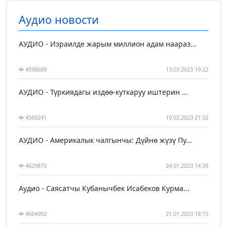
Аудио новости
АУДИО - Израилде жарым миллион адам наараз...
4598688
13.03.2023 19:22
АУДИО - Түркиядагы издөө-куткаруу иштерин ...
4569241
19.02.2023 21:32
АУДИО - Америкалык чалгынчы: Дүйнө жүзү Пу...
4629870
24.01.2023 14:39
Аудио - Саясатчы Кубанычбек Исабеков Курма...
4664992
21.01.2023 18:15