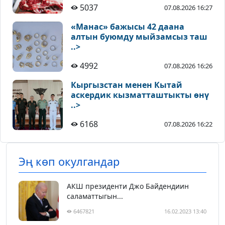
5037
07.08.2026 16:27
«Манас» бажысы 42 даана
алтын буюмду мыйзамсыз таш
..>
4992
07.08.2026 16:26
Кыргызстан менен Кытай
аскердик кызматташтыкты өнү
..>
6168
07.08.2026 16:22
Эң көп окулгандар
АКШ президенти Джо Байдендиин
саламаттыгын...
6467821
16.02.2023 13:40