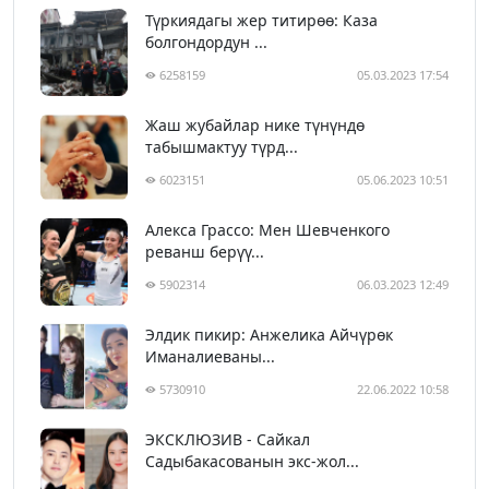
Түркиядагы жер титирөө: Каза
болгондордун ...
6258159
05.03.2023 17:54
Жаш жубайлар нике түнүндө
табышмактуу түрд...
6023151
05.06.2023 10:51
Алекса Грассо: Мен Шевченкого
реванш берүү...
5902314
06.03.2023 12:49
Элдик пикир: Анжелика Айчүрөк
Иманалиеваны...
5730910
22.06.2022 10:58
ЭКСКЛЮЗИВ - Сайкал
Садыбакасованын экс-жол...