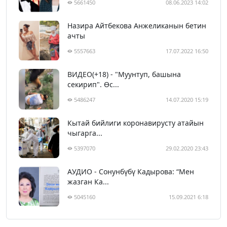
5661450
08.06.2023 14:02
Назира Айтбекова Анжеликанын бетин
ачты
5557663
17.07.2022 16:50
ВИДЕО(+18) - "Муунтуп, башына
секирип". Өс...
5486247
14.07.2020 15:19
Кытай бийлиги коронавирусту атайын
чыгарга...
5397070
29.02.2020 23:43
АУДИО - Сонунбүбү Кадырова: “Мен
жазган Ка...
5045160
15.09.2021 6:18