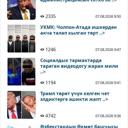
2335
07.08.2026 9:50
УКМК: Чолпон-Атада ишкерден
акча талап кылган төрт ..>
1246
07.08.2026 9:47
Социалдык тармактарда
тараган видеодогу жаран мили
..>
1194
07.08.2026 9:41
Трамп төрөт үчүн келген чет
элдиктерге эшикти жапт ..>
4742
07.08.2026 9:36
Өзбекстандын Өкмөт башчысы