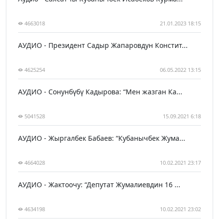
4663018
21.01.2023 18:15
АУДИО - Президент Садыр Жапаровдун Констит...
4625254
06.05.2022 13:15
АУДИО - Сонунбүбү Кадырова: “Мен жазган Ка...
5041528
15.09.2021 6:18
АУДИО - Жыргалбек Бабаев: “Кубанычбек Жума...
4664028
10.02.2021 23:17
АУДИО - Жактоочу: “Депутат Жумалиевдин 16 ...
4634198
10.02.2021 23:02