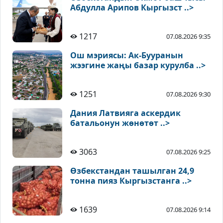
Абдулла Арипов Кыргызст ..>
1217
07.08.2026 9:35
Ош мэриясы: Ак-Бууранын
жээгине жаңы базар курулба ..>
1251
07.08.2026 9:30
Дания Латвияга аскердик
батальонун жөнөтөт ..>
3063
07.08.2026 9:25
Өзбекстандан ташылган 24,9
тонна пияз Кыргызстанга ..>
1639
07.08.2026 9:14