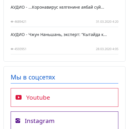
АУДИО - ...Коронавирус келгенине аябай сүй...
4689421
31.03.2020 4:20
АУДИО - Чжун Наньшань, эксперт: “Кытайда к...
4593951
28.03.2020 4:05
Мы в соцсетях
Youtube
Instagram