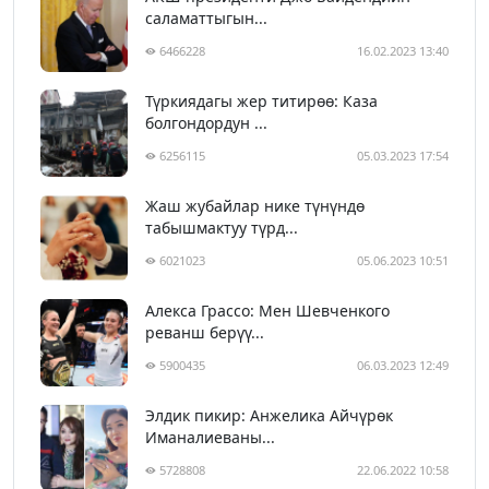
саламаттыгын...
6466228
16.02.2023 13:40
Түркиядагы жер титирөө: Каза
болгондордун ...
6256115
05.03.2023 17:54
Жаш жубайлар нике түнүндө
табышмактуу түрд...
6021023
05.06.2023 10:51
Алекса Грассо: Мен Шевченкого
реванш берүү...
5900435
06.03.2023 12:49
Элдик пикир: Анжелика Айчүрөк
Иманалиеваны...
5728808
22.06.2022 10:58