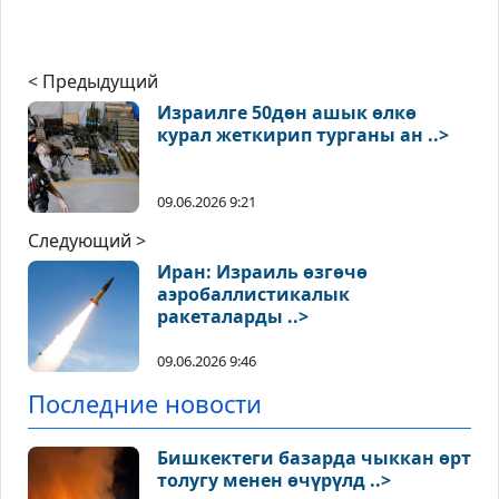
< Предыдущий
Израилге 50дөн ашык өлкө
курал жеткирип турганы ан ..>
09.06.2026 9:21
Следующий >
Иран: Израиль өзгөчө
аэробаллистикалык
ракеталарды ..>
09.06.2026 9:46
Последние новости
Бишкектеги базарда чыккан өрт
толугу менен өчүрүлд ..>