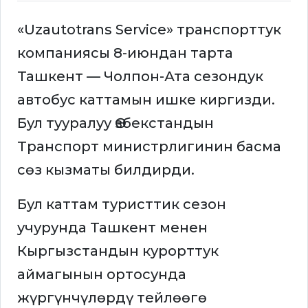
«Uzautotrans Service» транспорттук
компаниясы 8-июндан тарта
Ташкент — Чолпон-Ата сезондук
автобус каттамын ишке киргизди.
Бул тууралуу Өзбекстандын
Транспорт министрлигинин басма
сөз кызматы билдирди.
Бул каттам туристтик сезон
учурунда Ташкент менен
Кыргызстандын курорттук
аймагынын ортосунда
жүргүнчүлөрдү тейлөөгө