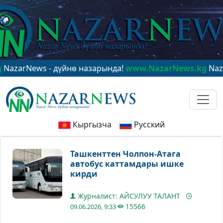
News - дүйнө назарында!
www.NazarNews.kg
NazarNews
Кыргызча
Русский
Ташкенттен Чолпон-Атага
автобус каттамдары ишке
кирди
Журналист: АЙСУЛУУ ТАЛАНТ
15566
09.06.2026, 9:33