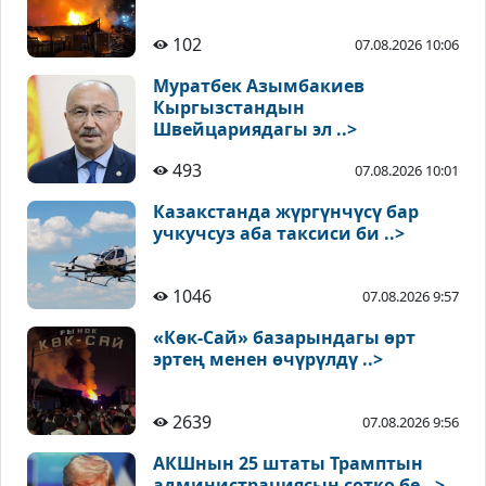
102
07.08.2026 10:06
Муратбек Азымбакиев
Кыргызстандын
Швейцариядагы эл ..>
493
07.08.2026 10:01
Казакстанда жүргүнчүсү бар
учкучсуз аба таксиси би ..>
1046
07.08.2026 9:57
«Көк-Сай» базарындагы өрт
эртең менен өчүрүлдү ..>
2639
07.08.2026 9:56
АКШнын 25 штаты Трамптын
администрациясын сотко бе ..>