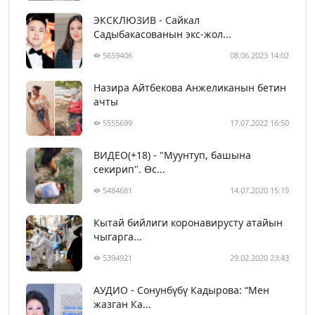
ЭКСКЛЮЗИВ - Сайкал
Садыбакасованын экс-жол...
5659406
08.06.2023 14:02
Назира Айтбекова Анжеликанын бетин
ачты
5555699
17.07.2022 16:50
ВИДЕО(+18) - "Муунтуп, башына
секирип". Өс...
5484681
14.07.2020 15:19
Кытай бийлиги коронавирусту атайын
чыгарга...
5394921
29.02.2020 23:43
АУДИО - Сонунбүбү Кадырова: “Мен
жазган Ка...