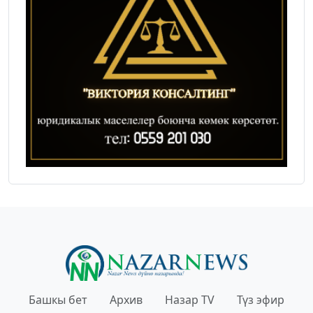
Башкы бет
Архив
Назар TV
Түз эфир