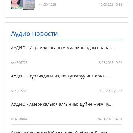
5041528
15.09.2021 6:18
Аудио новости
АУДИО - Израилде жарым миллион адам наараз...
4596725
13.03.2023 19:22
АУДИО - Түркиядагы издөө-куткаруу иштерин ...
4567224
19.02.2023 21:32
АУДИО - Америкалык чалгынчы: Дүйнө жүзү Пу...
4628044
24.01.2023 14:39
Аудио - Саясатчы Кубанычбек Исабеков Курма...