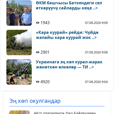
ӨКМ башчысы Баткендеги сел
өткөрүүчү сайларды кеңе ..>
1943
07.08.2026 9:09
«Кара куурай» рейди: Чүйдө
жапайы кара куурай жок ..>
2901
07.08.2026 9:08
Украинага эң көп курал-жарак
жөнөткөн өлкөлөр — ТИ ..>
4920
07.08.2026 9:04
Эң көп окулгандар
АКШ президенти Джо Байдендиин