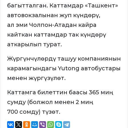
багытталган. Каттамдар «Ташкент»
автовокзалынан жуп күндөрү,
ал эми Чолпон-Атадан кайра
кайткан каттамдар так күндөрү
аткарылып турат.
Жүргүнчүлөрдү ташуу компаниянын
карамагындагы Yutong автобустары
менен жүргүзүлөт.
Каттамга билеттин баасы 365 миң
сумду (болжол менен 2 миң
700 сомду) түзөт.