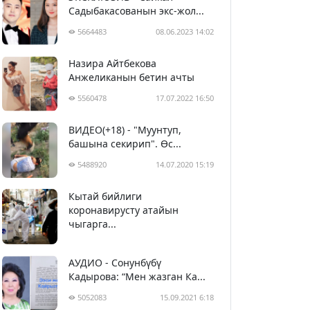
Садыбакасованын экс-жол...
5664483
08.06.2023 14:02
Назира Айтбекова
Анжеликанын бетин ачты
5560478
17.07.2022 16:50
ВИДЕО(+18) - "Муунтуп,
башына секирип". Өс...
5488920
14.07.2020 15:19
Кытай бийлиги
5400080
29.02.2020 23:43
коронавирусту атайын
чыгарга...
АУДИО - Сонунбүбү
Кадырова: “Мен жазган Ка...
5052083
15.09.2021 6:18