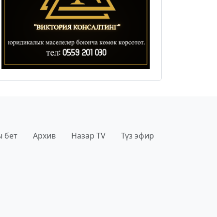
 бет
Архив
Назар TV
Түз эфир