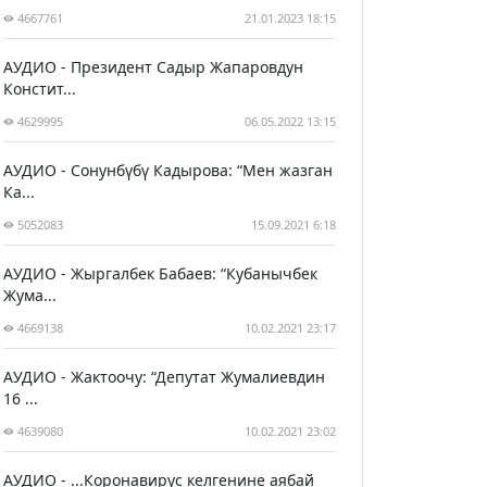
4667761
21.01.2023 18:15
АУДИО - Президент Садыр Жапаровдун
Констит...
4629995
06.05.2022 13:15
АУДИО - Сонунбүбү Кадырова: “Мен жазган
Ка...
5052083
15.09.2021 6:18
АУДИО - Жыргалбек Бабаев: “Кубанычбек
Жума...
4669138
10.02.2021 23:17
АУДИО - Жактоочу: “Депутат Жумалиевдин
16 ...
4639080
10.02.2021 23:02
АУДИО - ...Коронавирус келгенине аябай