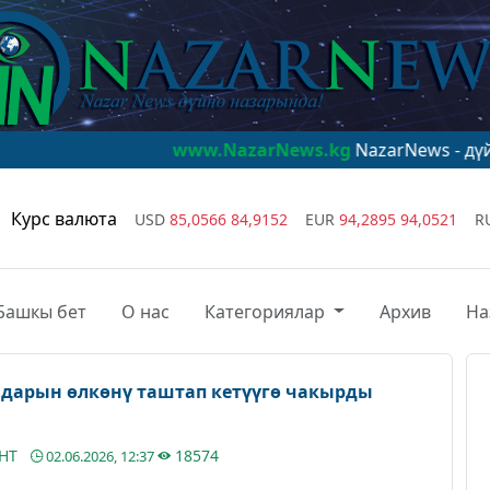
www.NazarNews.kg
NazarNews - дүйнө назарын
Курс валюта
USD
85,0566
84,9152
EUR
94,2895
94,0521
R
Башкы бет
О нас
Категориялар
Архив
На
дарын өлкөнү таштап кетүүгө чакырды
АНТ
18574
02.06.2026, 12:37