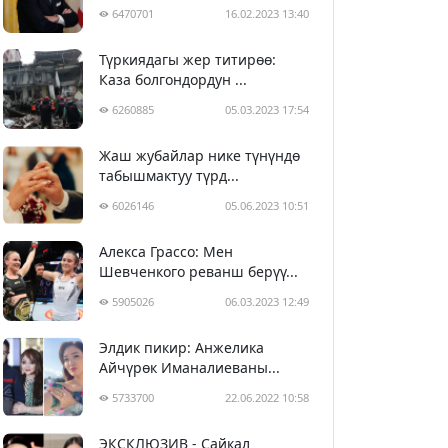
6470701
16.02.2023 13:40
Түркиядагы жер титирөө:
Каза болгондордун ...
6260885
05.03.2023 17:54
Жаш жубайлар нике түнүндө
табышмактуу түрд...
6026146
05.06.2023 10:51
Алекса Грассо: Мен
Шевченкого реванш берүү...
5905026
06.03.2023 12:49
Элдик пикир: Анжелика
Айчүрөк Иманалиеваны...
5733700
22.06.2022 10:58
ЭКСКЛЮЗИВ - Сайкал