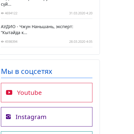
сүй...
4694122
31.03.2020 4:20
АУДИО - Чжун Наньшань, эксперт:
“Кытайда к...
4598394
28.03.2020 4:05
Мы в соцсетях
Youtube
Instagram