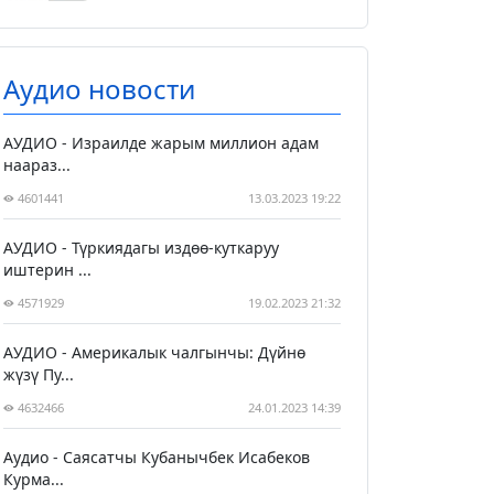
Аудио новости
АУДИО - Израилде жарым миллион адам
наараз...
4601441
13.03.2023 19:22
АУДИО - Түркиядагы издөө-куткаруу
иштерин ...
4571929
19.02.2023 21:32
АУДИО - Америкалык чалгынчы: Дүйнө
жүзү Пу...
4632466
24.01.2023 14:39
Аудио - Саясатчы Кубанычбек Исабеков
Курма...