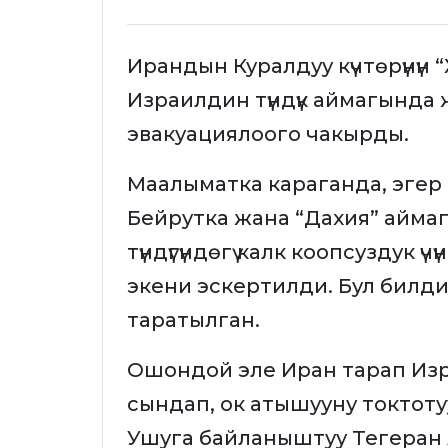
Ирандын Куралдуу күчтөрүнүн
Израилдин түндүк аймагынд
эвакуациялоого чакырды.
Маалыматка караганда, эгер
Бейрутка жана “Дахия” аймаг
түндүгүндөгү калк коопсуздук ү
экени эскертилди. Бул билдир
таратылган.
Ошондой эле Иран тарап Из
сындап, ок атышууну токтоту
Ушуга байланыштуу Тегеран А