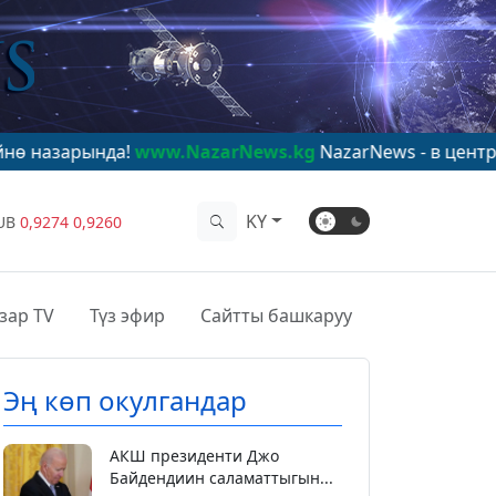
да!
www.NazarNews.kg
NazarNews - в центре мирового
KY
UB
0,9274
0,9260
зар TV
Түз эфир
Сайтты башкаруу
Эң көп окулгандар
АКШ президенти Джо
Байдендиин саламаттыгын...