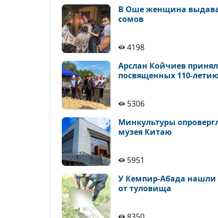
В Оше женщина выдавал
сомов
4198
Арслан Койчиев принял
посвященных 110-летию
5306
Минкультуры опровергло
музея Китаю
5951
У Кемпир-Абада нашли 
от туловища
8350