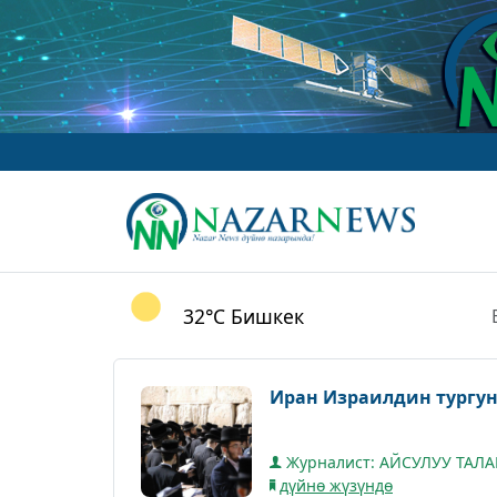
32°C
Бишкек
Иран Израилдин тургун
Журналист: АЙСУЛУУ ТАЛ
дүйнө жүзүндө