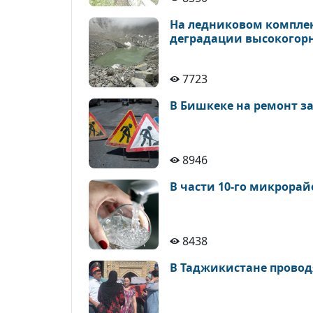
На ледниковом комплек
деградации высокогор
7723
В Бишкеке на ремонт з
8946
В части 10-го микрора
8438
В Таджикистане провод