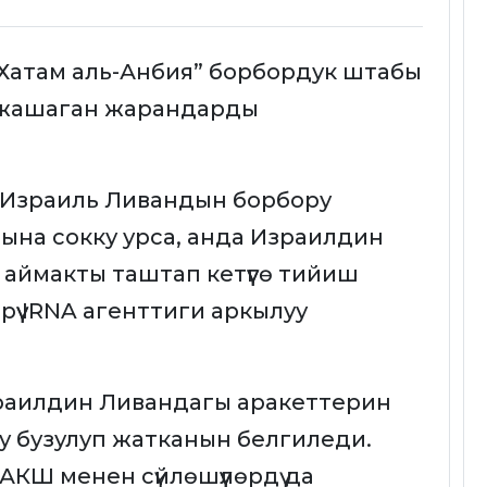
 “Хатам аль-Анбия” борбордук штабы
а жашаган жарандарды
 Израиль Ливандын борбору
ына сокку урса, анда Израилдин
чүн аймакты таштап кетүүгө тийиш
үү IRNA агенттиги аркылуу
раилдин Ливандагы аракеттерин
у бузулуп жатканын белгиледи.
КШ менен сүйлөшүүлөрдү да