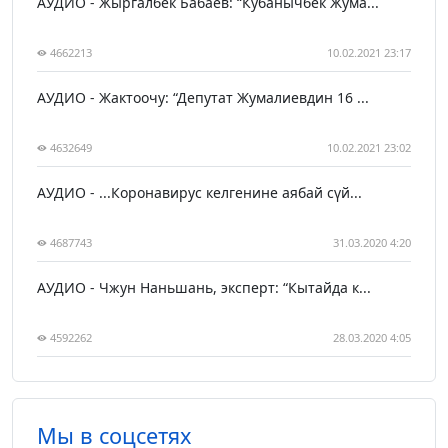
АУДИО - Жыргалбек Бабаев: “Кубанычбек Жума...
4662213
10.02.2021 23:17
АУДИО - Жактоочу: “Депутат Жумалиевдин 16 ...
4632649
10.02.2021 23:02
АУДИО - ...Коронавирус келгенине аябай сүй...
4687743
31.03.2020 4:20
АУДИО - Чжун Наньшань, эксперт: “Кытайда к...
4592262
28.03.2020 4:05
Мы в соцсетях