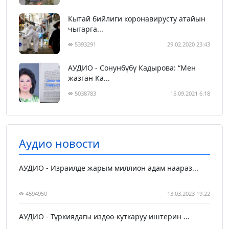
Кытай бийлиги коронавирусту атайын
чыгарга...
5393291
29.02.2020 23:43
АУДИО - Сонунбүбү Кадырова: “Мен
жазган Ка...
5038783
15.09.2021 6:18
Аудио новости
АУДИО - Израилде жарым миллион адам наараз...
4594950
13.03.2023 19:22
АУДИО - Түркиядагы издөө-куткаруу иштерин ...