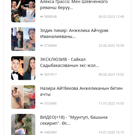
Алекса Грассо: Мен Шевченкого
реванш берүү...
5898548
06.03.2023 12:49
Элдик пикир: Анжелика Айчүрөк
Иманалиеваны...
5726844
22.06.2022 10:58
ЭКСКЛЮЗИВ - Сайкал
Садыбакасованын экс-жол...
5657417
08.06.2023 14:02
Назира Айтбекова Анжеликанын бетин
ачты
5553666
17.07.2022 16:50
ВИДЕО(+18) - "Муунтуп, башына
секирип". Өс...
5482890
14.07.2020 15:19