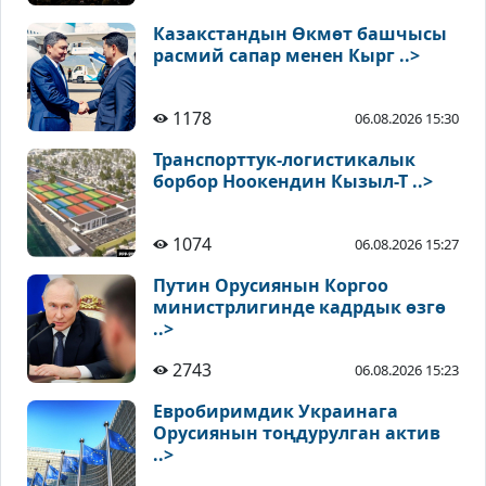
Казакстандын Өкмөт башчысы
расмий сапар менен Кырг ..>
1178
06.08.2026 15:30
Транспорттук-логистикалык
борбор Ноокендин Кызыл-Т ..>
1074
06.08.2026 15:27
Путин Орусиянын Коргоо
министрлигинде кадрдык өзгө
..>
2743
06.08.2026 15:23
Евробиримдик Украинага
Орусиянын тоңдурулган актив
..>