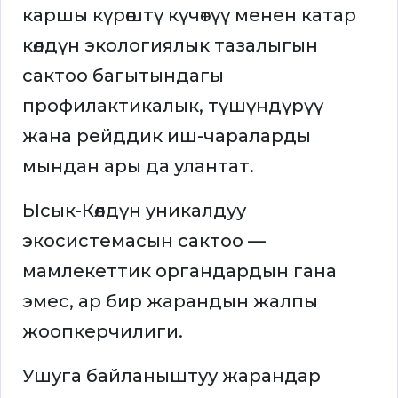
каршы күрөштү күчөтүү менен катар
көлдүн экологиялык тазалыгын
сактоо багытындагы
профилактикалык, түшүндүрүү
жана рейддик иш-чараларды
мындан ары да улантат.
Ысык-Көлдүн уникалдуу
экосистемасын сактоо —
мамлекеттик органдардын гана
эмес, ар бир жарандын жалпы
жоопкерчилиги.
Ушуга байланыштуу жарандар