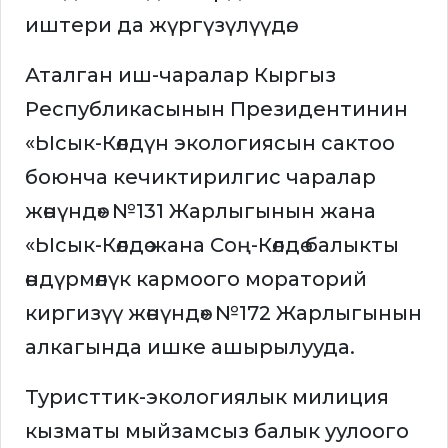
иштери да жүргүзүлүүдө.
Аталган иш-чаралар Кыргыз
Республикасынын Президентинин
«Ысык-Көлдүн экологиясын сактоо
боюнча кечиктирилгис чаралар
жөнүндө» №131 Жарлыгынын жана
«Ысык-Көлдө жана Соң-Көлдө балыкты
өндүрмөлүк кармоого мораторий
киргизүү жөнүндө» №172 Жарлыгынын
алкагында ишке ашырылууда.
Туристтик-экологиялык милиция
кызматы мыйзамсыз балык уулоого