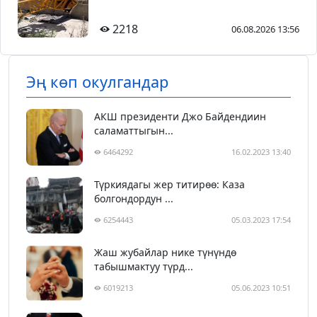
2218
06.08.2026 13:56
Эң көп окулгандар
АКШ президенти Джо Байдендиин
саламаттыгын...
6464292
16.02.2023 13:40
Түркиядагы жер титирөө: Каза
болгондордун ...
6254443
05.03.2023 17:54
Жаш жубайлар нике түнүндө
табышмактуу түрд...
6019213
05.06.2023 10:51