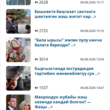
2628
06.08.2026 15:17
Бишкекте баңгизат сактоого
шектелген жаш жигит кар ..>
2725
06.08.2026 15:10
“Бала ырысы” жөлөк пулу канча
балага берилди? ..>
3014
06.08.2026 15:04
Кыргызстанда экстрадиция
тартибин жөнөкөйлөтүү сун ..>
1537
06.08.2026 14:47
Макрондун жубайы жаш
кезинде кандай болгон? —
Жаңы ..>