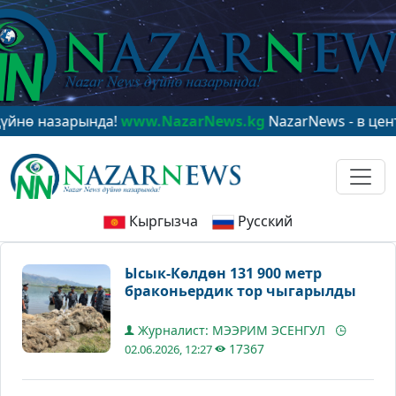
азарында!
www.NazarNews.kg
NazarNews - в центре ми
Кыргызча
Русский
Ысык-Көлдөн 131 900 метр
браконьердик тор чыгарылды
Журналист: МЭЭРИМ ЭСЕНГУЛ
17367
02.06.2026, 12:27