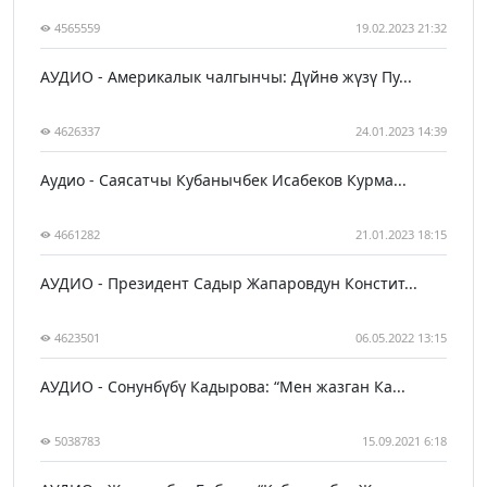
4565559
19.02.2023 21:32
АУДИО - Америкалык чалгынчы: Дүйнө жүзү Пу...
4626337
24.01.2023 14:39
Аудио - Саясатчы Кубанычбек Исабеков Курма...
4661282
21.01.2023 18:15
АУДИО - Президент Садыр Жапаровдун Констит...
4623501
06.05.2022 13:15
АУДИО - Сонунбүбү Кадырова: “Мен жазган Ка...
5038783
15.09.2021 6:18