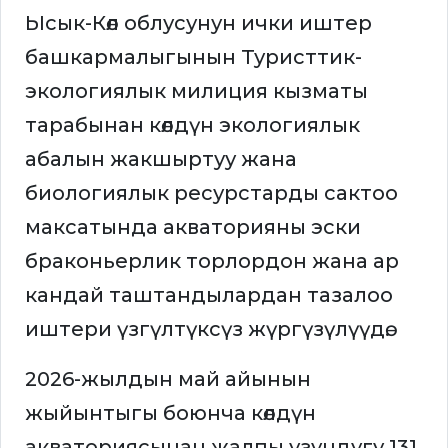
Ысык-Көл облусунун ички иштер
башкармалыгынын Туристтик-
экологиялык милиция кызматы
тарабынан көлдүн экологиялык
абалын жакшыртуу жана
биологиялык ресурстарды сактоо
максатында акваторияны эски
браконьерлик торлордон жана ар
кандай таштандылардан тазалоо
иштери үзгүлтүксүз жүргүзүлүүдө.
2026-жылдын май айынын
жыйынтыгы боюнча көлдүн
акваториясынан жалпы узундугу 131