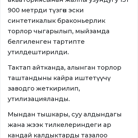
900 метрди түзгөн эски
синтетикалык браконьерлик
торлор чыгарылып, мыйзамда
белгиленген тартипте
утилдештирилди.
Тактап айтканда, алынган торлор
таштандыны кайра иштетүүчү
заводго жеткирилип,
утилизацияланды.
Мындан тышкары, суу алдындагы
жана жээк тилкелериндеги ар
кандай калдыктарды тазалоо