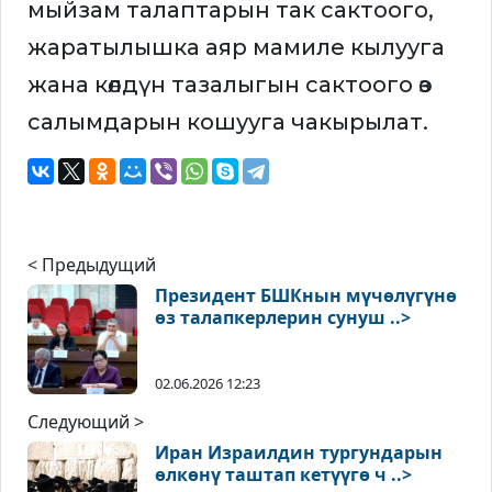
мыйзам талаптарын так сактоого,
жаратылышка аяр мамиле кылууга
жана көлдүн тазалыгын сактоого өз
салымдарын кошууга чакырылат.
< Предыдущий
Президент БШКнын мүчөлүгүнө
өз талапкерлерин сунуш ..>
02.06.2026 12:23
Следующий >
Иран Израилдин тургундарын
өлкөнү таштап кетүүгө ч ..>