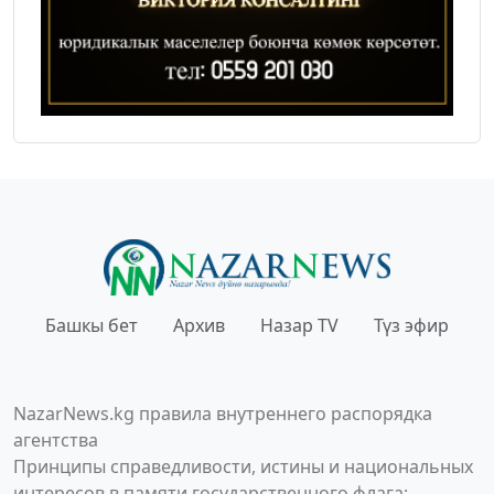
Башкы бет
Архив
Назар TV
Түз эфир
NazarNews.kg правила внутреннего распорядка
агентства
Принципы справедливости, истины и национальных
интересов в памяти государственного флага;