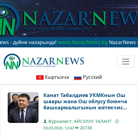
дүйнө назарында!
www.NazarNews.kg
NazarNews - в цен
Кыргызча
Русский
Канат Табалдиев УКМКнын Ош
шаары жана Ош облусу боюнча
башкармалыгынын жетекчиси
кызматына киришти
Журналист: АЙСУЛУУ ТАЛАНТ
26738
03.03.2026, 12:42