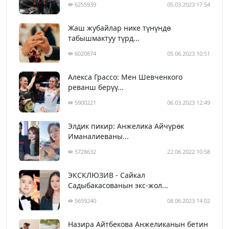
6255939
05.03.2023 17:54
Жаш жубайлар нике түнүндө
табышмактуу түрд...
6020874
05.06.2023 10:51
Алекса Грассо: Мен Шевченкого
реванш берүү...
5900221
06.03.2023 12:49
Элдик пикир: Анжелика Айчүрөк
Иманалиеваны...
5728632
22.06.2022 10:58
ЭКСКЛЮЗИВ - Сайкал
Садыбакасованын экс-жол...
5659240
08.06.2023 14:02
Назира Айтбекова Анжеликанын бетин