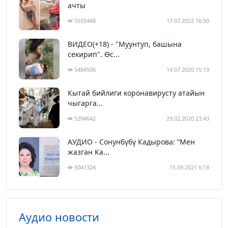
ачты
5555448
17.07.2022 16:50
ВИДЕО(+18) - "Муунтуп, башына
секирип". Өс...
5484506
14.07.2020 15:19
Кытай бийлиги коронавирусту атайын
чыгарга...
5394642
29.02.2020 23:43
АУДИО - Сонунбүбү Кадырова: “Мен
жазган Ка...
5041324
15.09.2021 6:18
Аудио новости