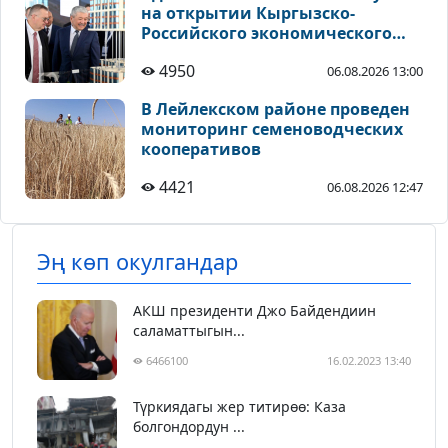
на открытии Кыргызско-
Российского экономического
форума в Чолпон-Ате
4950
06.08.2026 13:00
В Лейлекском районе проведен
мониторинг семеноводческих
кооперативов
4421
06.08.2026 12:47
Эң көп окулгандар
АКШ президенти Джо Байдендиин
саламаттыгын...
6466100
16.02.2023 13:40
Түркиядагы жер титирөө: Каза
болгондордун ...