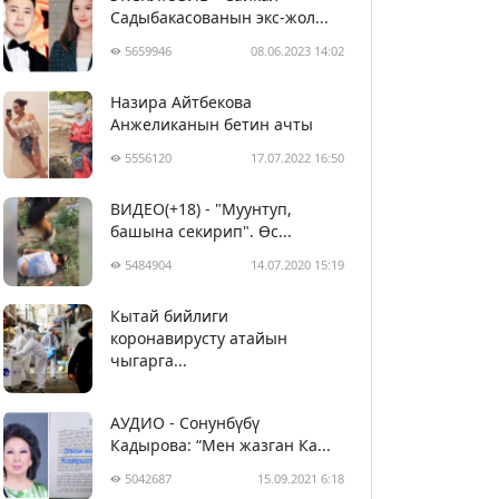
Садыбакасованын экс-жол...
5659946
08.06.2023 14:02
Назира Айтбекова
Анжеликанын бетин ачты
5556120
17.07.2022 16:50
ВИДЕО(+18) - "Муунтуп,
башына секирип". Өс...
5484904
14.07.2020 15:19
Кытай бийлиги
5395314
29.02.2020 23:43
коронавирусту атайын
чыгарга...
АУДИО - Сонунбүбү
Кадырова: “Мен жазган Ка...
5042687
15.09.2021 6:18