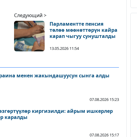
Следующий >
Парламентте пенсия
төлөө мөөнөттөрүн кайра
карап чыгуу сунушталды
13.05.2026 11:54
раина менен жакындашуусун сынга алды
07.08.2026 15:23
згөртүүлөр киргизилди: айрым ишкерлер
р каралды
07.08.2026 15:17