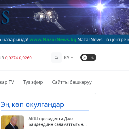
www.NazarNews.kg
NazarNews - в центре мирового вн
KY
UB
0,9274
0,9260
зар TV
Түз эфир
Сайтты башкаруу
Эң көп окулгандар
АКШ президенти Джо
Байдендиин саламаттыгын...