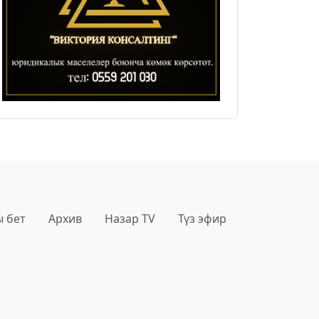
 бет
Архив
Назар TV
Түз эфир