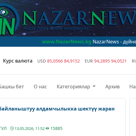
www.NazarNews.kg
NazarNews - дүйнө назарында!
Курс валюта
USD
85,0566
84,9152
EUR
94,2895
94,0521
R
Башкы бет
О нас
Категориялар
Архив
На
а байланыштуу алдамчылыкка шектүү жаран
ГУЛ
15885
13.05.2026, 11:52