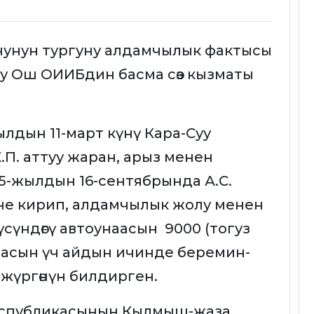
нунун тургуну алдамчылык фактысы
уу Ош ОИИБдин басма сөз кызматы
лдын 11-март күнү Кара-Суу
.П. аттуу жаран, арыз менен
5-жылдын 16-сентябрында А.С.
не кирип, алдамчылык жолу менен
сүндөгү автоунаасын 9000 (тогуз
часын үч айдын ичинде беремин-
 жүргөнүн билдирген.
еспубликасынын Кылмыш-жаза