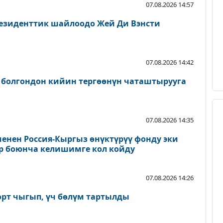
07.08.2026 14:57
езиденттик шайлоодо Жей Ди Вэнсти
07.08.2026 14:42
 болгондон кийин тергөөнүн чаташтырууга
07.08.2026 14:35
енен Россия-Кыргыз өнүктүрүү фонду эки
р боюнча келишимге кол койду
07.08.2026 14:26
өрт чыгып, үч бөлүм тартылды