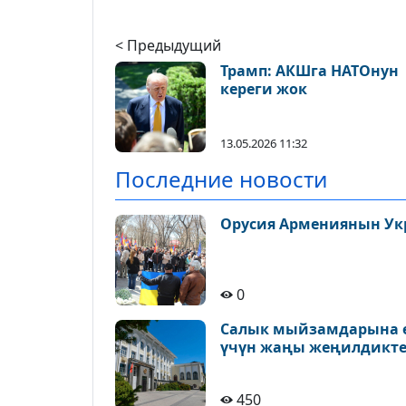
< Предыдущий
Трамп: АКШга НАТОнун
кереги жок
13.05.2026 11:32
Последние новости
Орусия Армениянын Ук
0
Салык мыйзамдарына ө
үчүн жаңы жеңилдикте
450