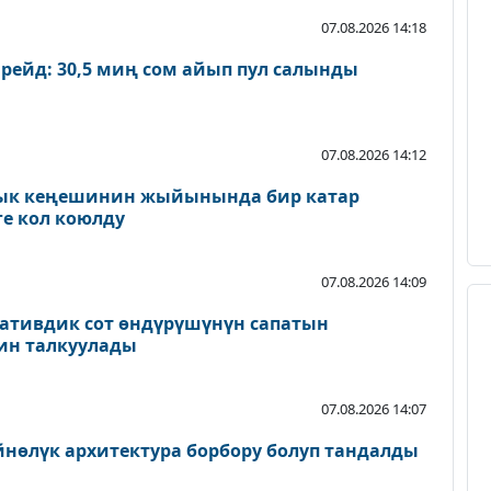
07.08.2026 14:18
 рейд: 30,5 миң сом айып пул салынды
07.08.2026 14:12
лык кеңешинин жыйынында бир катар
е кол коюлду
07.08.2026 14:09
ативдик сот өндүрүшүнүн сапатын
ин талкуулады
07.08.2026 14:07
нөлүк архитектура борбору болуп тандалды