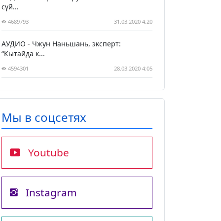
сүй...
4689793
31.03.2020 4:20
АУДИО - Чжун Наньшань, эксперт:
“Кытайда к...
4594301
28.03.2020 4:05
Мы в соцсетях
Youtube
Instagram