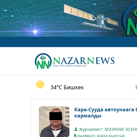
34°C
Бишкек
Кара-Сууда автоунааг
кармалды
Журналист: МЭЭРИМ ЭСЕН
кылмыш жана кырсык