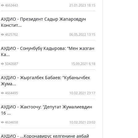
4663443
21.01.2023 18:15
АУДИО - Президент Садыр Жапаровдун
Констит...
4625762
06.05.2022 13:15
АУДИО - Сонунбүбү Кадырова: “Мен жазган
Ка...
5042687
15.09.2021 6:18
АУДИО - Жыргалбек Бабаев: “Кубанычбек
Жума...
4664495
10.02.2021 23:17
АУДИО - Жактоочу: “Депутат Жумалиевдин
16 ...
4634658
10.02.2021 23:02
АУДИО - ...Коронавирус келгенине аябай