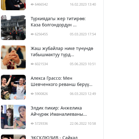
6466542
16.02.2023 13:40
Түркиядагы жер титирөө:
Каза болгондордун ...
6256455
05.03.2023 17:54
Жаш жубайлар нике түнүндө
табышмактуу түрд...
6021534
05.06.2023 10:51
Алекса Грассо: Мен
Шевченкого реванш берүү...
5900826
06.03.2023 12:49
Элдик пикир: Анжелика
Айчүрөк Иманалиеваны...
5729336
22.06.2022 10:58
ЭКСКЛЮЗИВ - Сайкал