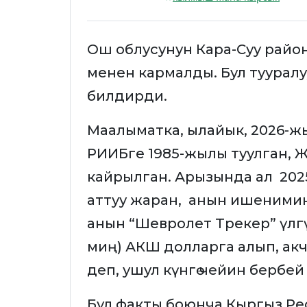
Ош облусунун Кара-Суу райо
менен кармалды. Бул туурал
билдирди.
Маалыматка, ылайык, 2026-жы
РИИБге 1985-жылы туулган, Ж
кайрылган. Арызында ал 202
аттуу жаран, анын ишеними
анын “Шевролет Трекер” үлгү
миң) АКШ долларга алып, ак
деп, ушул күнгө чейин бербей
Бул факты боюнча Кыргыз Р