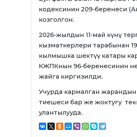
кодексинин 209-беренеси (
козголгон.
2026-жылдын 11-май күнү тер
кызматкерлери тарабынан 197
кылмышка шектүү катары ка
КЖПКнын 96-беренесинин не
жайга киргизилди.
Учурда кармалган жарандын
тиешеси бар же жоктугу текш
улантылууда.