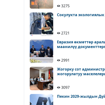
3275
Сокулукта экологиялык
2721
Евразия өкмөттөр ара
маанилүү документтерг
2991
Жогорку сот администр
жогорулатуу маселелер
3097
Пекин 2029-жылдын Дүй