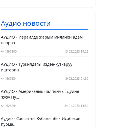
Аудио новости
АУДИО - Израилде жарым миллион адам
наараз...
4597100
13.03.2023 19:22
АУДИО - Түркиядагы издөө-куткаруу
иштерин ...
4567634
19.02.2023 21:32
АУДИО - Америкалык чалгынчы: Дүйнө
жүзү Пу...
4628494
24.01.2023 14:39
Аудио - Саясатчы Кубанычбек Исабеков
Курма...