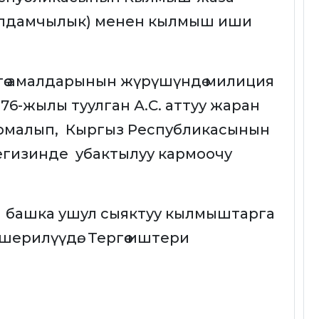
Алдамчылык) менен кылмыш иши
гөө амалдарынын жүрүшүндө милиция
6-жылы туулган А.С. аттуу жаран
рмалып, Кыргыз Республикасынын
гизинде убактылуу кармоочу
 башка ушул сыяктуу кылмыштарга
ерилүүдө. Тергөө иштери