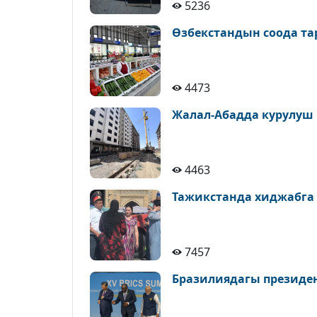
5236
Өзбекстандын соода т
4473
Жалал-Абадда курулуш
4463
Тажикстанда хиджабга
7457
Бразилиядагы президе