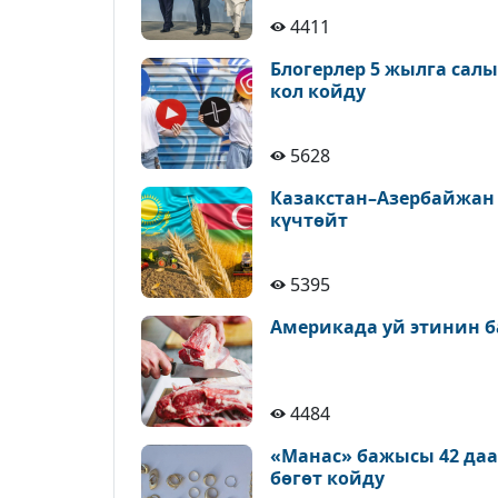
4411
Блогерлер 5 жылга сал
кол койду
5628
Казакстан–Азербайжан
күчтөйт
5395
Америкада уй этинин б
4484
«Манас» бажысы 42 да
бөгөт койду