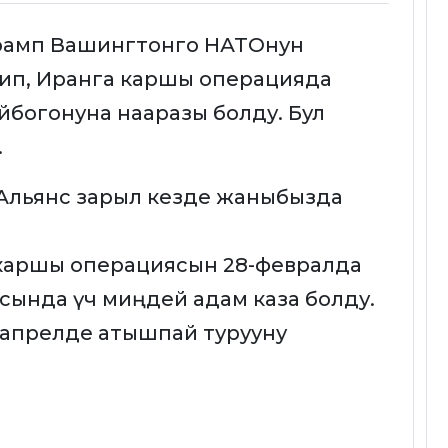
рамп Вашингтонго НАТОнун
ип, Иранга каршы операцияда
ойбогонуна нааразы болду. Бул
.
 Альянс зарыл кезде жаныбызда
каршы операциясын 28-февралда
сында үч миңдей адам каза болду.
-апрелде атышпай турууну