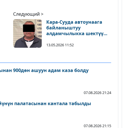
Следующий >
Кара-Сууда автоунаага
байланыштуу
алдамчылыкка шектүү
жаран кармалды
13.05.2026 11:52
нан 900дөн ашуун адам каза болду
07.08.2026 21:24
йүнүн палатасынан кантала табылды
07.08.2026 21:15