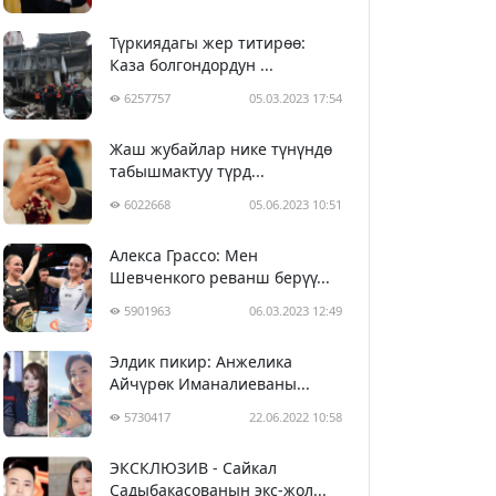
Түркиядагы жер титирөө:
Каза болгондордун ...
6257757
05.03.2023 17:54
Жаш жубайлар нике түнүндө
табышмактуу түрд...
6022668
05.06.2023 10:51
Алекса Грассо: Мен
Шевченкого реванш берүү...
5901963
06.03.2023 12:49
Элдик пикир: Анжелика
Айчүрөк Иманалиеваны...
5730417
22.06.2022 10:58
ЭКСКЛЮЗИВ - Сайкал
Садыбакасованын экс-жол...