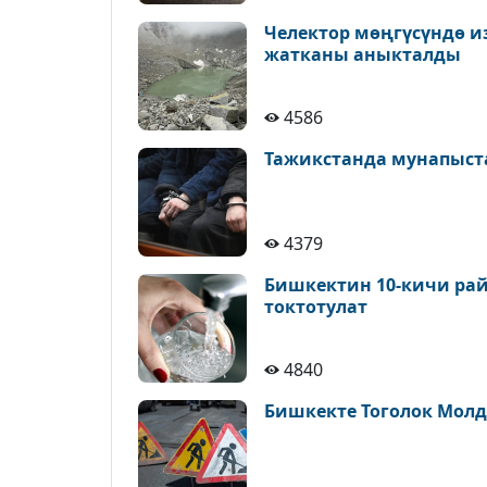
Челектор мөңгүсүндө и
жатканы аныкталды
4586
Тажикстанда мунапыст
4379
Бишкектин 10-кичи рай
токтотулат
4840
Бишкекте Тоголок Молд