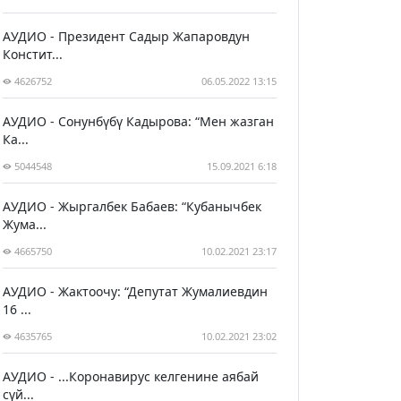
АУДИО - Президент Садыр Жапаровдун
Констит...
4626752
06.05.2022 13:15
АУДИО - Сонунбүбү Кадырова: “Мен жазган
Ка...
5044548
15.09.2021 6:18
АУДИО - Жыргалбек Бабаев: “Кубанычбек
Жума...
4665750
10.02.2021 23:17
АУДИО - Жактоочу: “Депутат Жумалиевдин
16 ...
4635765
10.02.2021 23:02
АУДИО - ...Коронавирус келгенине аябай
сүй...