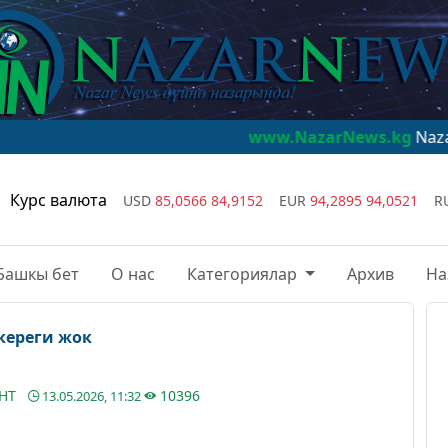
www.NazarNews.kg
NazarNews - дүй
Курс валюта
USD
85,0566
84,9152
EUR
94,2895
94,0521
R
Башкы бет
О нас
Категориялар
Архив
На
кереги жок
АНТ
10396
13.05.2026, 11:32