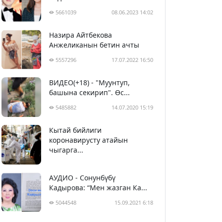
5661039
08.06.2023 14:02
Назира Айтбекова
Анжеликанын бетин ачты
5557296
17.07.2022 16:50
ВИДЕО(+18) - "Муунтуп,
башына секирип". Өс...
5485882
14.07.2020 15:19
Кытай бийлиги
5396680
29.02.2020 23:43
коронавирусту атайын
чыгарга...
АУДИО - Сонунбүбү
Кадырова: “Мен жазган Ка...
5044548
15.09.2021 6:18