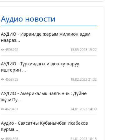
Аудио новости
АУДИО - Израилде жарым миллион адам
наараз...
4598292
13.03.2023 19:22
АУДИО - Түркиядагы издөө-куткаруу
иштерин ...
4568755
19.02.2023 21:32
АУДИО - Америкалык чалгынчы: Дүйнө
жүзү Пу...
4629451
24.01.2023 14:39
Аудио - Саясатчы Кубанычбек Исабеков
Курма...
4664598
21.01.2023 18:15