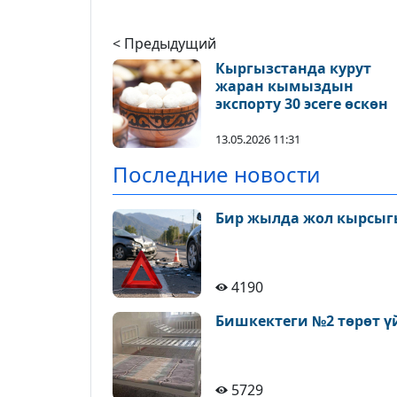
< Предыдущий
Кыргызстанда курут
жаран кымыздын
экспорту 30 эсеге өскөн
13.05.2026 11:31
Последние новости
Бир жылда жол кырсыгы
4190
Бишкектеги №2 төрөт ү
5729