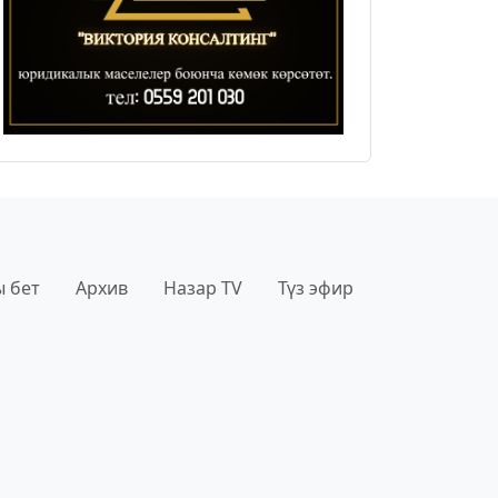
 бет
Архив
Назар TV
Түз эфир