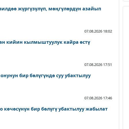
зилдөө жүргүзүлүп, мөңгүлөрдүн азайып
07.08.2026 18:02
ан кийин кылмыштуулук кайра өстү
07.08.2026 17:51
онунун бир бөлүгүндө суу убактылуу
07.08.2026 17:46
о көчөсүнүн бир бөлүгү убактылуу жабылат