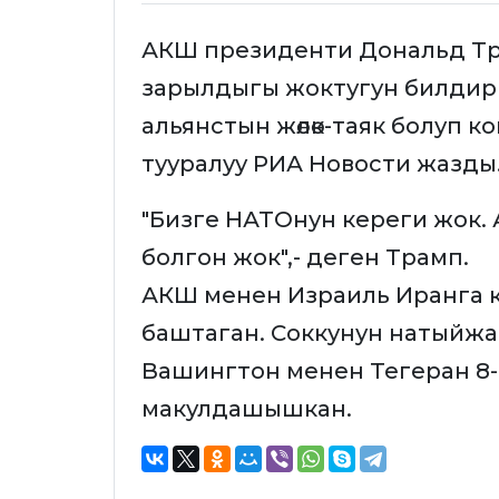
АКШ президенти Дональд Т
зарылдыгы жоктугун билдир
альянстын жөлөк-таяк болуп к
тууралуу РИА Новости жазды
"Бизге НАТОнун кереги жок.
болгон жок",- деген Трамп.
АКШ менен Израиль Иранга 
баштаган. Соккунун натыйжа
Вашингтон менен Тегеран 8
макулдашышкан.