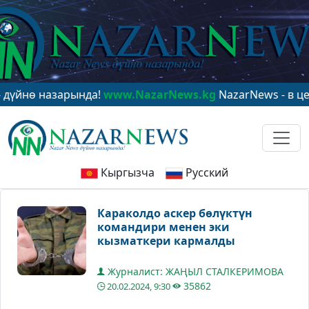
назарында!
www.NazarNews.kg
NazarNews - в центре м
Кыргызча
Русский
Караколдо аскер бөлүктүн
командири менен эки
кызматкери кармалды
Журналист: ЖАҢЫЛ СТАЛКЕРИМОВА
35862
20.02.2024, 9:30