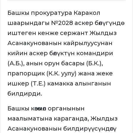
Башкы прокуратура Каракол
шаарындагы №2028 аскер бөлүгүндө
иштеген кенже сержант Жылдыз
Асанакунованын кайрылуусунан
кийин аскер бөлүктүн командири
(А.Б.), анын орун басары (Б.К.),
прапорщик (К.К. уулу) жана жеке
ишкер (Т.Е.) камакка алынганын
билдирди.
Башкы көзөмөл органынын
маалыматына караганда, Жылдыз
Асанакунованын билдирүүсүндөгү