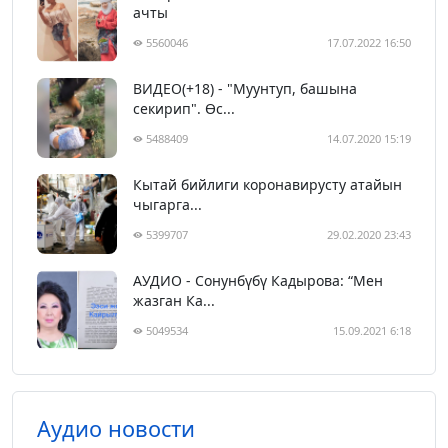
ачты
5560046
17.07.2022 16:50
ВИДЕО(+18) - "Муунтуп, башына
секирип". Өс...
5488409
14.07.2020 15:19
Кытай бийлиги коронавирусту атайын
чыгарга...
5399707
29.02.2020 23:43
АУДИО - Сонунбүбү Кадырова: “Мен
жазган Ка...
5049534
15.09.2021 6:18
Аудио новости