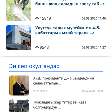
башы жок адамдын сөөгү таб ..>
15849
08.08.2026 11:46
Улуттук тарых музейинин 4–5-
кабаттары кытай тарапк ..>
9548
08.08.2026 11:27
Эң көп окулгандар
АКШ президенти Джо Байдендиин
саламаттыгын...
6470242
16.02.2023 13:40
Түркиядагы жер титирөө: Каза
болгондордун ...