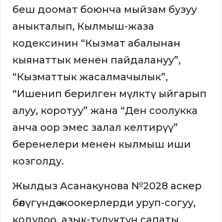
беш доомат боюнча мыйзам бузуу
аныкталып, Кылмыш-жаза
кодексинин “Кызмат абалынан
кыянаттык менен пайдалануу”,
“Кызматтык жасалмачылык”,
“Ишенип берилген мүлктү ыйгарып
алуу, коротуу” жана “Ден соолукка
анча оор эмес залал келтирүү”
беренелери менен кылмыш иши
козголду.
Жылдыз Асанакунова №2028 аскер
бөлүгүндө жоокерлерди уруп-согуу,
кодулоо, азык-түлүктүн сапаты