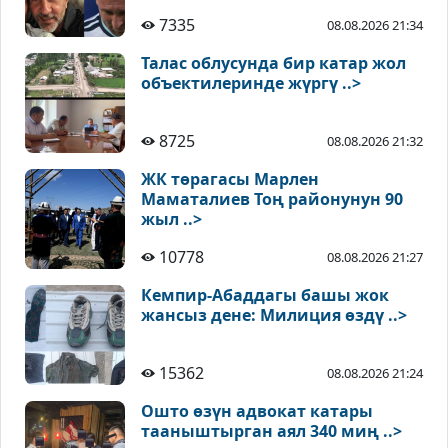
7335
08.08.2026 21:34
Талас облусунда бир катар жол
объектилеринде жүргү ..>
8725
08.08.2026 21:32
ЖК төрагасы Марлен
Маматалиев Тоң районунун 90
жыл ..>
10778
08.08.2026 21:27
Кемпир-Абаддагы башы жок
жансыз дене: Милиция өздү ..>
15362
08.08.2026 21:24
Ошто өзүн адвокат катары
тааныштырган аял 340 миң ..>