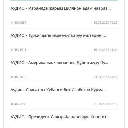
АУДИО - Израилде жарым миллион адам наараз...
4600957
13.03.2023 19:22
АУДИО - Түркиядагы издөө-куткаруу иштерин ...
4571511
19.02.2023 21:32
АУДИО - Америкалык чалгынчы: Дүйнө жүзү Пу...
4632010
24.01.2023 14:39
Аудио - Саясатчы Кубанычбек Исабеков Курма...
4667280
21.01.2023 18:15
АУДИО - Президент Садыр Жапаровдун Констит...