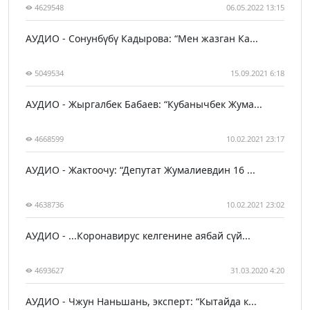
4629548
06.05.2022 13:15
АУДИО - Сонунбүбү Кадырова: “Мен жазган Ка...
5049534
15.09.2021 6:18
АУДИО - Жыргалбек Бабаев: “Кубанычбек Жума...
4668599
10.02.2021 23:17
АУДИО - Жактоочу: “Депутат Жумалиевдин 16 ...
4638736
10.02.2021 23:02
АУДИО - ...Коронавирус келгенине аябай сүй...
4693627
31.03.2020 4:20
АУДИО - Чжун Наньшань, эксперт: “Кытайда к...