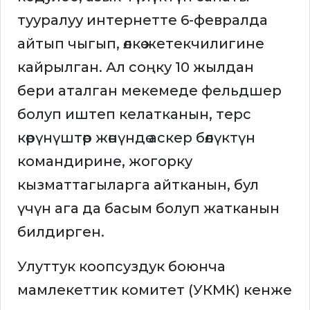
тууралуу интернетте 6-февралда
айтып чыгып, өлкө жетекчилигине
кайрылган. Ал соңку 10 жылдан
бери аталган мекемеде фельдшер
болуп иштеп келатканын, терс
көрүнүштөр жөнүндө аскер бөлүктүн
командирине, жогорку
кызматтагыларга айтканын, бул
үчүн ага да басым болуп жатканын
билдирген.
Улуттук коопсуздук боюнча
мамлекеттик комитет (УКМК) кенже