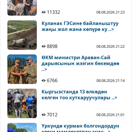
11332
08.08.2026 21:23
Куланак ГЭСине байланыштуу
жаңы жол жана көпүрө ку ..>
8898
08.08.2026 21:22
ӨКМ министри Араван-Сай
дарыясынын жээгин бекемдөө
..>
6766
08.08.2026 21:14
Кыргызстанда 13 өлкөдөн
келген тоо куткаруучулары ..>
7012
08.08.2026 21:01
Үркүндө курман болгондордун
элеси мамлекеттин эсин ..>