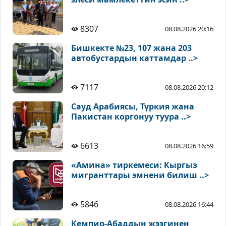
8307
08.08.2026 20:16
Бишкекте №23, 107 жана 203
автобустардын каттамдар ..>
7117
08.08.2026 20:12
Сауд Арабиясы, Түркия жана
Пакистан коргонуу туура ..>
6613
08.08.2026 16:59
«Амина» тиркемеси: Кыргыз
мигранттары эмнени билиш ..>
5846
08.08.2026 16:44
Кемпир-Абаддын жээгинен