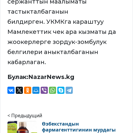
сержанттын маалыматы
тастыкталбаганын
билдирген. УКМКга караштуу
Мамлекеттик чек ара кызматы да
жоокерлерге зордук-зомбулук
белгилери аныкталбаганын
кабарлаган.
Булак:NazarNews.kg
< Предыдущий
Өзбекстандын
фармагенттигинин мурдагы