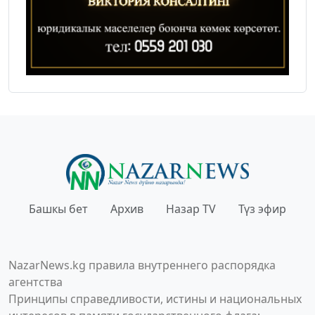
Башкы бет
Архив
Назар TV
Түз эфир
NazarNews.kg правила внутреннего распорядка
агентства
Принципы справедливости, истины и национальных