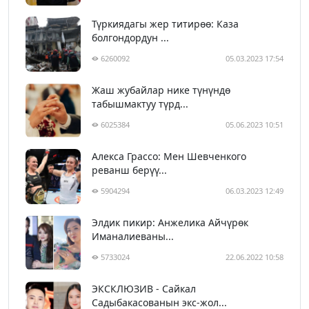
Түркиядагы жер титирөө: Каза
болгондордун ...
6260092
05.03.2023 17:54
Жаш жубайлар нике түнүндө
табышмактуу түрд...
6025384
05.06.2023 10:51
Алекса Грассо: Мен Шевченкого
реванш берүү...
5904294
06.03.2023 12:49
Элдик пикир: Анжелика Айчүрөк
Иманалиеваны...
5733024
22.06.2022 10:58
ЭКСКЛЮЗИВ - Сайкал
Садыбакасованын экс-жол...