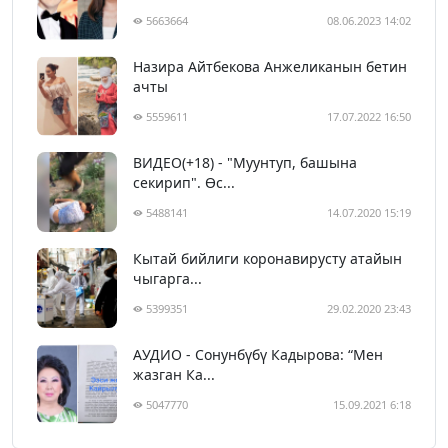
5663664
08.06.2023 14:02
Назира Айтбекова Анжеликанын бетин
ачты
5559611
17.07.2022 16:50
ВИДЕО(+18) - "Муунтуп, башына
секирип". Өс...
5488141
14.07.2020 15:19
Кытай бийлиги коронавирусту атайын
чыгарга...
5399351
29.02.2020 23:43
АУДИО - Сонунбүбү Кадырова: “Мен
жазган Ка...
5047770
15.09.2021 6:18