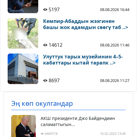
5197
08.08.2026 16:44
Кемпир-Абаддын жээгинен
башы жок адамдын сөөгү таб ..>
14612
08.08.2026 11:46
Улуттук тарых музейинин 4–5-
кабаттары кытай тарапк ..>
8697
08.08.2026 11:27
Эң көп окулгандар
АКШ президенти Джо Байдендиин
саламаттыгын...
6469718
16.02.2023 13:40