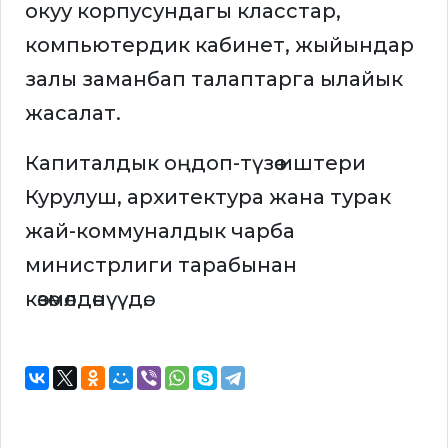
окуу корпусундагы класстар,
компьютердик кабинет, жыйындар
залы заманбап талаптарга ылайык
жасалат.
Капиталдык оңдоп-түзөө иштери
Курулуш, архитектура жана турак
жай-коммуналдык чарба
министрлиги тарабынан
көзөмөлдөнүүдө.