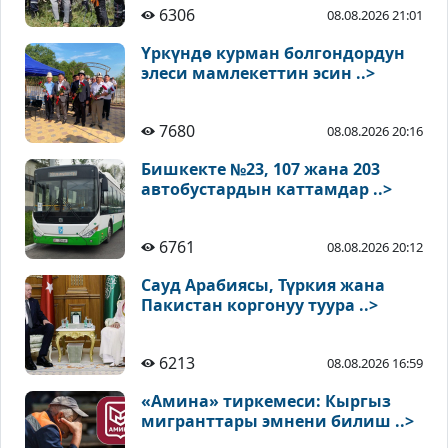
6306
08.08.2026 21:01
Үркүндө курман болгондордун
элеси мамлекеттин эсин ..>
7680
08.08.2026 20:16
Бишкекте №23, 107 жана 203
автобустардын каттамдар ..>
6761
08.08.2026 20:12
Сауд Арабиясы, Түркия жана
Пакистан коргонуу туура ..>
6213
08.08.2026 16:59
«Амина» тиркемеси: Кыргыз
мигранттары эмнени билиш ..>