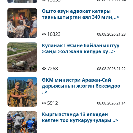
Ошто өзүн адвокат катары
тааныштырган аял 340 миң ..>
10323
08.08.2026 21:23
Куланак ГЭСине байланыштуу
жаңы жол жана көпүрө ку ..>
7268
08.08.2026 21:22
ӨКМ министри Араван-Сай
дарыясынын жээгин бекемдөө
..>
5912
08.08.2026 21:14
Кыргызстанда 13 өлкөдөн
келген тоо куткаруучулары ..>