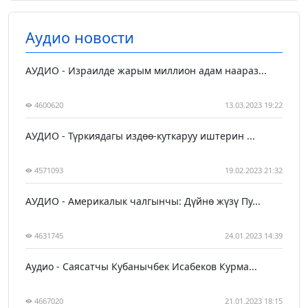
Аудио новости
АУДИО - Израилде жарым миллион адам наараз...
4600620
13.03.2023 19:22
АУДИО - Түркиядагы издөө-куткаруу иштерин ...
4571093
19.02.2023 21:32
АУДИО - Америкалык чалгынчы: Дүйнө жүзү Пу...
4631745
24.01.2023 14:39
Аудио - Саясатчы Кубанычбек Исабеков Курма...
4667020
21.01.2023 18:15