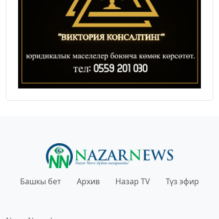
Башкы бет
Архив
Назар TV
Түз эфир