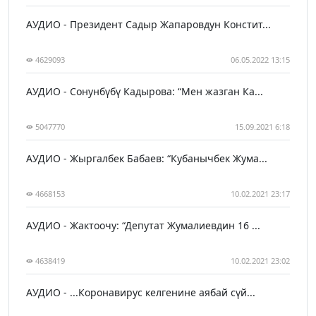
АУДИО - Президент Садыр Жапаровдун Констит...
4629093
06.05.2022 13:15
АУДИО - Сонунбүбү Кадырова: “Мен жазган Ка...
5047770
15.09.2021 6:18
АУДИО - Жыргалбек Бабаев: “Кубанычбек Жума...
4668153
10.02.2021 23:17
АУДИО - Жактоочу: “Депутат Жумалиевдин 16 ...
4638419
10.02.2021 23:02
АУДИО - ...Коронавирус келгенине аябай сүй...