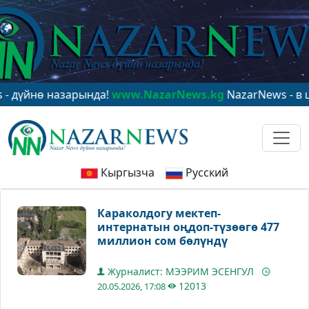
ө назарында!
www.NazarNews.kg
NazarNews - в центре
Кыргызча
Русский
Караколдогу мектеп-
интернатын оңдоп-түзөөгө 477
миллион сом бөлүндү
Журналист: МЭЭРИМ ЭСЕНГУЛ
12013
20.05.2026, 17:08