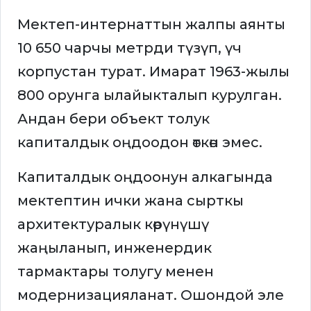
Мектеп-интернаттын жалпы аянты
10 650 чарчы метрди түзүп, үч
корпустан турат. Имарат 1963-жылы
800 орунга ылайыкталып курулган.
Андан бери объект толук
капиталдык оңдоодон өткөн эмес.
Капиталдык оңдоонун алкагында
мектептин ички жана сырткы
архитектуралык көрүнүшү
жаңыланып, инженердик
тармактары толугу менен
модернизацияланат. Ошондой эле