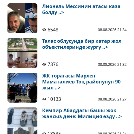
Лионель Мессинин атасы каза
болду ..>
6548
08.08.2026 21:34
Талас облусунда бир катар жол
объектилеринде жүргү ..>
7376
08.08.2026 21:32
ЖК төрагасы Марлен
Маматалиев Тоң районунун 90
жыл ..>
10133
08.08.2026 21:27
Кемпир-Абаддагы башы жок
жансыз дене: Милиция өздү ..>
13835
08.08.2026 21:24