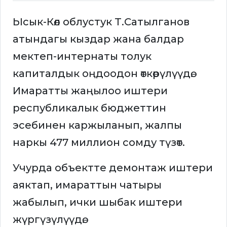
Ысык-Көл облустук Т.Сатылганов
атындагы кыздар жана балдар
мектеп-интернаты толук
капиталдык оңдоодон өткөрүлүүдө.
Имаратты жаңылоо иштери
республикалык бюджеттин
эсебинен каржыланып, жалпы
наркы 477 миллион сомду түзөт.
Учурда объектте демонтаж иштери
аяктап, имараттын чатыры
жабылып, ички шыбак иштери
жүргүзүлүүдө.