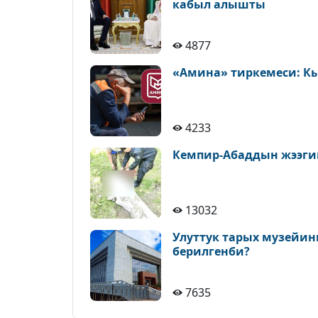
кабыл алышты
4877
«Амина» тиркемеси: К
4233
Кемпир-Абаддын жээги
13032
Улуттук тарых музейин
берилгенби?
7635