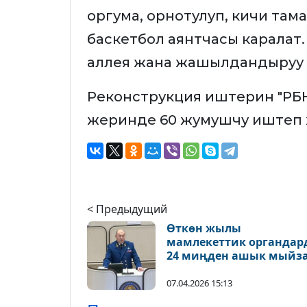
оргума, орнотулуп, кичи там
баскетбол аянтчасы каралат.
аллея жана жашылдандыруу 
Реконструкция иштерин "РБН
жеринде 60 жумушчу иштеп 
< Предыдущий
Өткөн жылы
мамлекеттик органдар
24 миңден ашык мыйз
бузуу катталган
07.04.2026 15:13