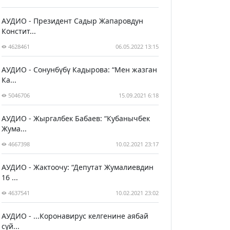
АУДИО - Президент Садыр Жапаровдун
Констит...
4628461
06.05.2022 13:15
АУДИО - Сонунбүбү Кадырова: “Мен жазган
Ка...
5046706
15.09.2021 6:18
АУДИО - Жыргалбек Бабаев: “Кубанычбек
Жума...
4667398
10.02.2021 23:17
АУДИО - Жактоочу: “Депутат Жумалиевдин
16 ...
4637541
10.02.2021 23:02
АУДИО - ...Коронавирус келгенине аябай
сүй...