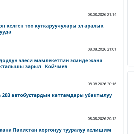
08.08.2026 21:14
өн келген тоо куткаруучулары эл аралык
ууда
08.08.2026 21:01
дордун элеси мамлекеттин эсинде жана
акталышы зарыл - Койчиев
08.08.2026 20:16
а 203 автобустардын каттамдары убактылуу
08.08.2026 20:12
 жана Пакистан коргонуу тууралуу келишим