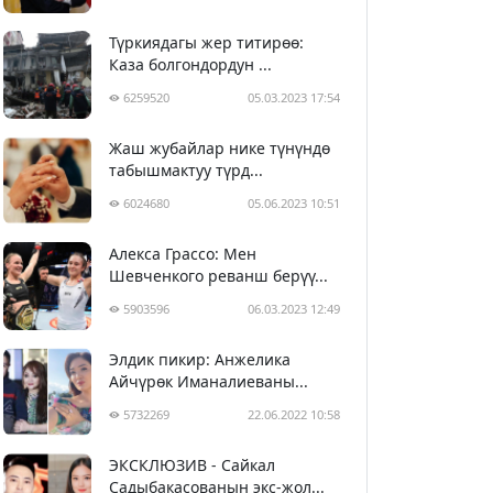
Түркиядагы жер титирөө:
Каза болгондордун ...
6259520
05.03.2023 17:54
Жаш жубайлар нике түнүндө
табышмактуу түрд...
6024680
05.06.2023 10:51
Алекса Грассо: Мен
Шевченкого реванш берүү...
5903596
06.03.2023 12:49
Элдик пикир: Анжелика
Айчүрөк Иманалиеваны...
5732269
22.06.2022 10:58
ЭКСКЛЮЗИВ - Сайкал
Садыбакасованын экс-жол...