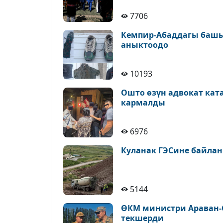
7706
Кемпир-Абаддагы башы
аныктоодо
10193
Ошто өзүн адвокат кат
кармалды
6976
Куланак ГЭСине байлан
5144
ӨКМ министри Араван-
текшерди