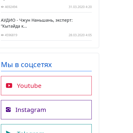
4692494
31.03.2020 4:20
АУДИО - Чжун Наньшань, эксперт:
“Кытайда к...
4596819
28.03.2020 4:05
Мы в соцсетях
Youtube
Instagram