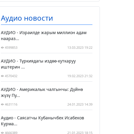
Аудио новости
АУДИО - Израилде жарым миллион адам
наараз...
4599853
13.03.2023 19:22
АУДИО - Түркиядагы издөө-куткаруу
иштерин ...
4570432
19.02.2023 21:32
АУДИО - Америкалык чалгынчы: Дүйнө
жүзү Пу...
4631116
24.01.2023 14:39
Аудио - Саясатчы Кубанычбек Исабеков
Курма...
4666389
21.01.2023 18:15