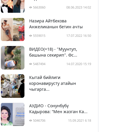
5663060
08.06.2023 14:02
Назира Айтбекова
Анжеликанын бетин ачты
5559015
17.07.2022 16:50
ВИДЕО(+18) - "Муунтуп,
башына секирип". Өс...
5487494
14.07.2020 15:19
Кытай бийлиги
5398632
29.02.2020 23:43
коронавирусту атайын
чыгарга...
АУДИО - Сонунбүбү
Кадырова: “Мен жазган Ка...
5046706
15.09.2021 6:18