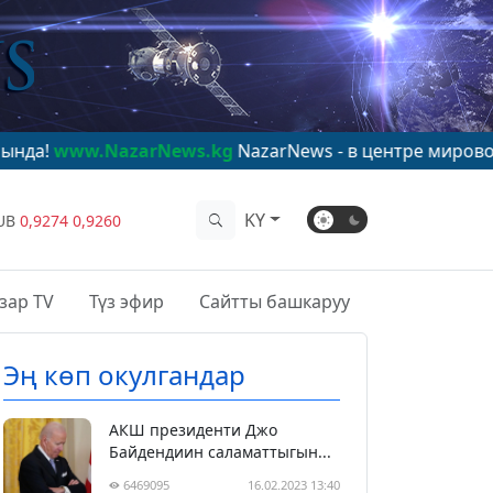
azarNews.kg
NazarNews - в центре мирового внимания
KY
UB
0,9274
0,9260
зар TV
Түз эфир
Сайтты башкаруу
Эң көп окулгандар
АКШ президенти Джо
Байдендиин саламаттыгын...
6469095
16.02.2023 13:40