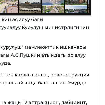
кин эс алуу багы
л тууралуу Курулуш министрлигинин
зкурулуш" мамлекеттик ишканасы
гы А.С.Пушкин атындагы эс алуу
уда.
ттен каржыланып, реконструкция
евраль айында башталган. Учурда
на жаңы 12 аттракцион, лабиринт,