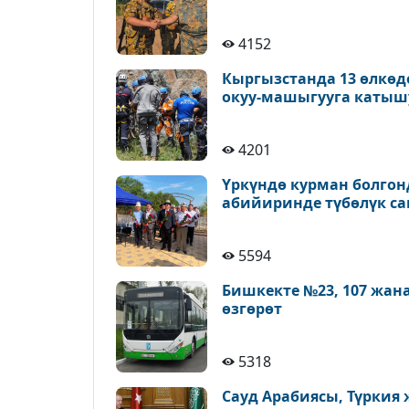
4152
Кыргызстанда 13 өлкөд
окуу-машыгууга катыш
4201
Үркүндө курман болгон
абийиринде түбөлүк с
5594
Бишкекте №23, 107 жан
өзгөрөт
5318
Сауд Арабиясы, Түркия