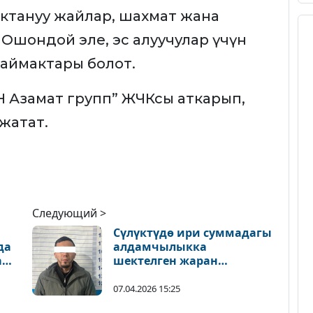
актануу жайлар, шахмат жана
 Ошондой эле, эс алуучулар үчүн
аймактары болот.
 Азамат групп” ЖЧКсы аткарып,
жатат.
Следующий >
Сүлүктүдө ири суммадагы
да
алдамчылыкка
ам
шектелген жаран
кармалды
07.04.2026 15:25