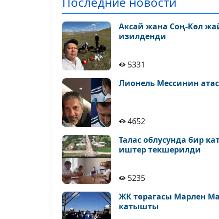
Последние новости
Аксай жана Соң-Көл ж
изилденди
5331
Лионель Мессинин атас
4652
Талас облусунда бир к
иштер текшерилди
5235
ЖК төрагасы Марлен М
катышты