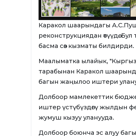
Каракол шаарындагы А.С.Пуш
реконструкциядан өтүүдө. Бу
басма сөз кызматы билдирди.
Маалыматка ылайык, "Кыргы
тарабынан Каракол шаарында
багын жаңылоо иштери улану
Долбоор мамлекеттик бюдже
иштер үстүбүздөгү жылдын ф
жумуш кызуу уланууда.
Долбоор боюнча эс алуу багы