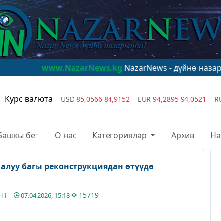
ww.NazarNews.kg
NazarNews - дүйнө назарында!
www.N
Курс валюта
USD
85,0566
84,9152
EUR
94,2895
94,0521
R
Башкы бет
О нас
Категориялар
Архив
На
 алуу багы реконструкциядан өтүүдө
АНТ
15719
07.04.2026, 15:18