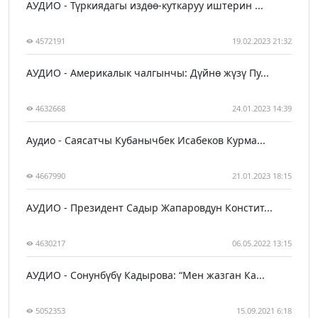
АУДИО - Түркиядагы издөө-куткаруу иштерин ...
4572191
19.02.2023 21:32
АУДИО - Америкалык чалгынчы: Дүйнө жүзү Пу...
4632668
24.01.2023 14:39
Аудио - Саясатчы Кубанычбек Исабеков Курма...
4667990
21.01.2023 18:15
АУДИО - Президент Садыр Жапаровдун Констит...
4630217
06.05.2022 13:15
АУДИО - Сонунбүбү Кадырова: “Мен жазган Ка...
5052353
15.09.2021 6:18