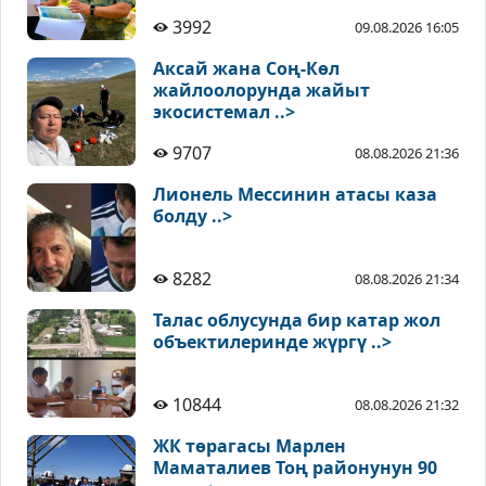
3992
09.08.2026 16:05
Аксай жана Соң-Көл
жайлоолорунда жайыт
экосистемал ..>
9707
08.08.2026 21:36
Лионель Мессинин атасы каза
болду ..>
8282
08.08.2026 21:34
Талас облусунда бир катар жол
объектилеринде жүргү ..>
10844
08.08.2026 21:32
ЖК төрагасы Марлен
Маматалиев Тоң районунун 90