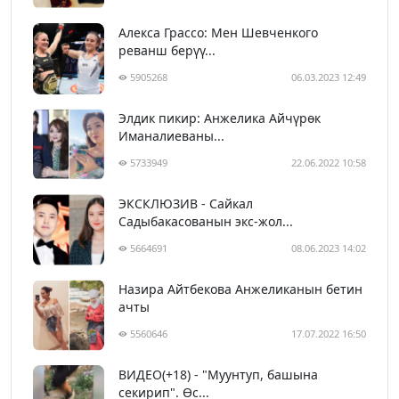
Алекса Грассо: Мен Шевченкого
реванш берүү...
5905268
06.03.2023 12:49
Элдик пикир: Анжелика Айчүрөк
Иманалиеваны...
5733949
22.06.2022 10:58
ЭКСКЛЮЗИВ - Сайкал
Садыбакасованын экс-жол...
5664691
08.06.2023 14:02
Назира Айтбекова Анжеликанын бетин
ачты
5560646
17.07.2022 16:50
ВИДЕО(+18) - "Муунтуп, башына
секирип". Өс...