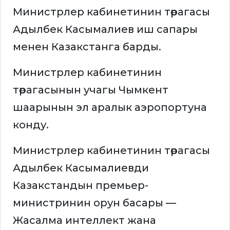
Министрлер кабинетинин төрагасы
Адылбек Касымалиев иш сапары
менен Казакстанга барды.
Министрлер кабинетинин
төрагасынын учагы Чымкент
шаарынын эл аралык аэропортуна
конду.
Министрлер кабинетинин төрагасы
Адылбек Касымалиевди
Казакстандын премьер-
министринин орун басары —
Жасалма интеллект жана