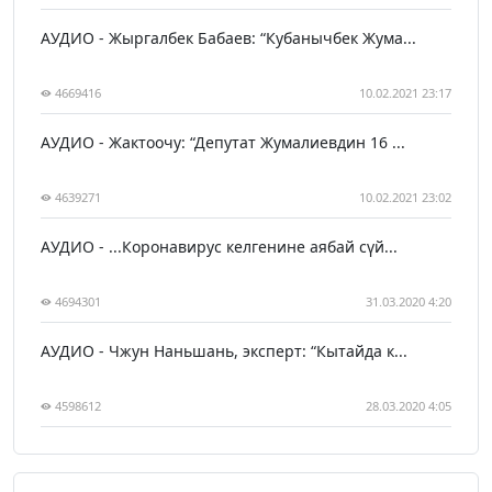
АУДИО - Жыргалбек Бабаев: “Кубанычбек Жума...
4669416
10.02.2021 23:17
АУДИО - Жактоочу: “Депутат Жумалиевдин 16 ...
4639271
10.02.2021 23:02
АУДИО - ...Коронавирус келгенине аябай сүй...
4694301
31.03.2020 4:20
АУДИО - Чжун Наньшань, эксперт: “Кытайда к...
4598612
28.03.2020 4:05