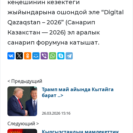
кеңешинин кезектеги
жыйындарына ошондой эле “Digital
Qazaqstan – 2026” (Санарип
Казакстан — 2026) эл аралык
санарип форумуна катышат.
< Предыдущий
Трамп май айында Кытайга
барат ..>
26.03.2026 15:16
Следующий >
Кыргызстандын мамлекеттик