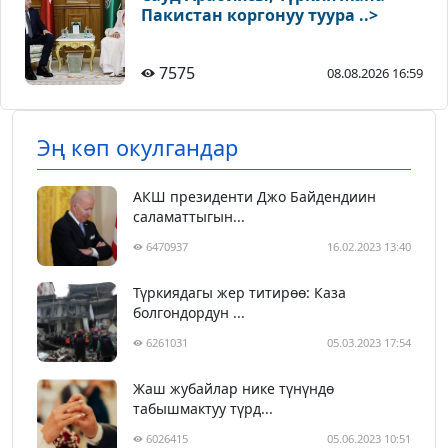
Пакистан коргонуу туура ..>
7575
08.08.2026 16:59
Эң көп окулгандар
АКШ президенти Джо Байдендиин
саламаттыгын...
6470937
16.02.2023 13:40
Түркиядагы жер титирөө: Каза
болгондордун ...
6261031
05.03.2023 17:54
Жаш жубайлар нике түнүндө
табышмактуу түрд...
6026415
05.06.2023 10:51