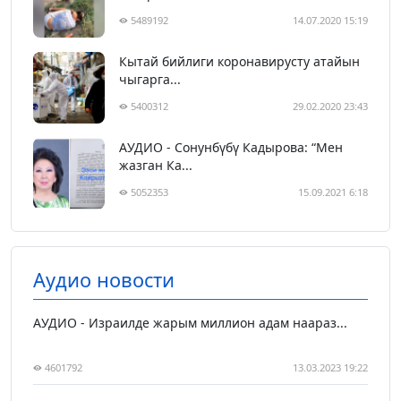
5489192
14.07.2020 15:19
Кытай бийлиги коронавирусту атайын
чыгарга...
5400312
29.02.2020 23:43
АУДИО - Сонунбүбү Кадырова: “Мен
жазган Ка...
5052353
15.09.2021 6:18
Аудио новости
АУДИО - Израилде жарым миллион адам наараз...
4601792
13.03.2023 19:22