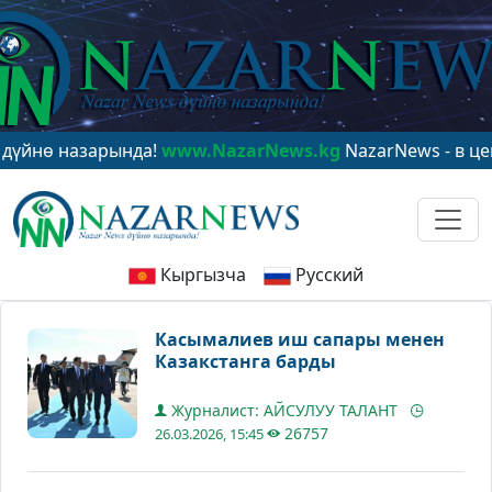
назарында!
www.NazarNews.kg
NazarNews - в центре м
Кыргызча
Русский
Касымалиев иш сапары менен
Казакстанга барды
Журналист: АЙСУЛУУ ТАЛАНТ
26757
26.03.2026, 15:45