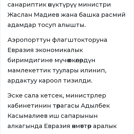
санариптик өнүктүрүү министри
Жаслан Мадиев жана башка расмий
адамдар тосуп алышты.
Аэропорттун флагштокторуна
Евразия экономикалык
биримдигине мүчө өлкөлөрдүн
мамлекеттик туулары илинип,
ардактуу кароол тизилди.
Эске сала кетсек, министрлер
кабинетинин төрагасы Адылбек
Касымалиев иш сапарынын
алкагында Евразия өкмөттөр аралык