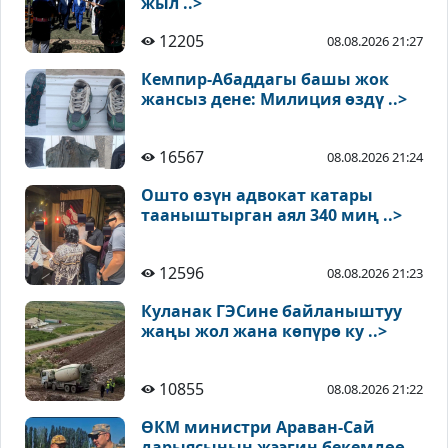
жыл ..>
12205
08.08.2026 21:27
Кемпир-Абаддагы башы жок
жансыз дене: Милиция өздү ..>
16567
08.08.2026 21:24
Ошто өзүн адвокат катары
тааныштырган аял 340 миң ..>
12596
08.08.2026 21:23
Куланак ГЭСине байланыштуу
жаңы жол жана көпүрө ку ..>
10855
08.08.2026 21:22
ӨКМ министри Араван-Сай
дарыясынын жээгин бекемдөө