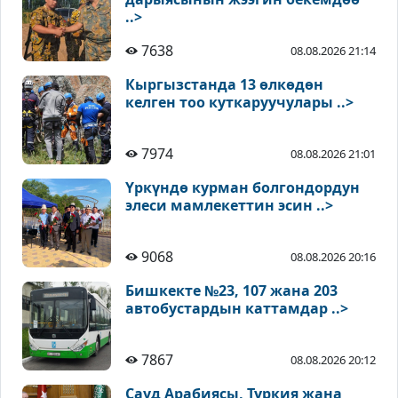
..>
7638
08.08.2026 21:14
Кыргызстанда 13 өлкөдөн
келген тоо куткаруучулары ..>
7974
08.08.2026 21:01
Үркүндө курман болгондордун
элеси мамлекеттин эсин ..>
9068
08.08.2026 20:16
Бишкекте №23, 107 жана 203
автобустардын каттамдар ..>
7867
08.08.2026 20:12
Сауд Арабиясы, Түркия жана