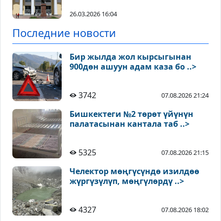
26.03.2026 16:04
Последние новости
Бир жылда жол кырсыгынан
900дөн ашуун адам каза бо ..>
3742
07.08.2026 21:24
Бишкектеги №2 төрөт үйүнүн
палатасынан кантала таб ..>
5325
07.08.2026 21:15
Челектор мөңгүсүндө изилдөө
жүргүзүлүп, мөңгүлөрдү ..>
4327
07.08.2026 18:02