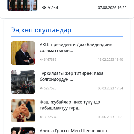
5234
07.08.2026 16:22
Эң көп окулгандар
АКШ президенти Джо Байдендиин
саламаттыгын...
6467389
16.02.2023 13:40
Түркиядагы жер титирөө: Каза
болгондордун ...
6257525
05.03.2023 17:54
Жаш жубайлар нике түнүндө
табышмактуу түрд...
6022504
05.06.2023 10:51
Алекса Грассо: Мен Шевченкого