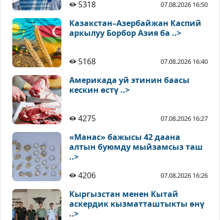
5318
07.08.2026 16:50
Казакстан–Азербайжан Каспий
аркылуу Борбор Азия ба ..>
5168
07.08.2026 16:40
Америкада уй этинин баасы
кескин өстү ..>
4275
07.08.2026 16:27
«Манас» бажысы 42 даана
алтын буюмду мыйзамсыз таш
..>
4206
07.08.2026 16:26
Кыргызстан менен Кытай
аскердик кызматташтыкты өнү
..>