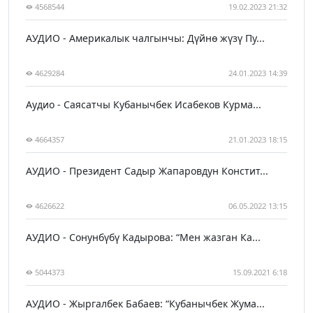
4568544
19.02.2023 21:32
АУДИО - Америкалык чалгынчы: Дүйнө жүзү Пу...
4629284
24.01.2023 14:39
Аудио - Саясатчы Кубанычбек Исабеков Курма...
4664357
21.01.2023 18:15
АУДИО - Президент Садыр Жапаровдун Констит...
4626622
06.05.2022 13:15
АУДИО - Сонунбүбү Кадырова: “Мен жазган Ка...
5044373
15.09.2021 6:18
АУДИО - Жыргалбек Бабаев: “Кубанычбек Жума...