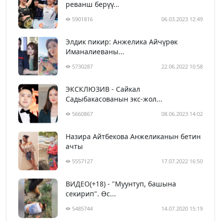
реванш берүү...
5901816
06.03.2023 12:49
Элдик пикир: Анжелика Айчүрөк
Иманалиеваны...
5730287
22.06.2022 10:58
ЭКСКЛЮЗИВ - Сайкал
Садыбакасованын экс-жол...
5660867
08.06.2023 14:02
Назира Айтбекова Анжеликанын бетин
ачты
5557127
17.07.2022 16:50
ВИДЕО(+18) - "Муунтуп, башына
секирип". Өс...
5485744
14.07.2020 15:19