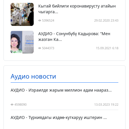
Кытай бийлиги коронавирусту атайын
чыгарга...
5396524
29.02.2020 23:43
АУДИО - Сонунбүбү Кадырова: “Мен
жазган Ка...
5044373
15.09.2021 6:18
Аудио новости
АУДИО - Израилде жарым миллион адам наараз...
4598090
13.03.2023 19:22
АУДИО - Түркиядагы издөө-куткаруу иштерин ...