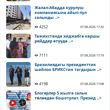
Жалал-Абадда курулуш
компаниясына айып пул
салынды ..>
4252
07.08.2026 17:32
Тажикстанда хиджабга каршы
рейддер өтүүдө ..>
7111
07.08.2026 17:19
Бразилиядагы президенттик
шайлоо БРИКСтин тагдырын ..>
4198
07.08.2026 17:08
Блогерлер 5 жылга салык
төлөөдөн бошотулат. Презид ..>