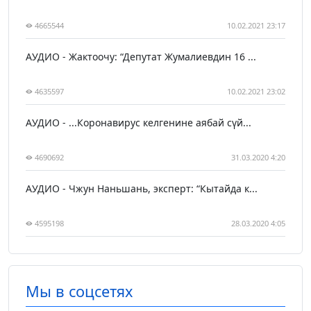
4665544
10.02.2021 23:17
АУДИО - Жактоочу: “Депутат Жумалиевдин 16 ...
4635597
10.02.2021 23:02
АУДИО - ...Коронавирус келгенине аябай сүй...
4690692
31.03.2020 4:20
АУДИО - Чжун Наньшань, эксперт: “Кытайда к...
4595198
28.03.2020 4:05
Мы в соцсетях