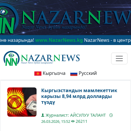
зарында!
www.NazarNews.kg
NazarNews - в центре миро
Кыргызча
Русский
Кыргызстандын мамлекеттик
карызы 8,94 млрд долларды
түздү
Журналист: АЙСУЛУУ ТАЛАНТ
26211
26.03.2026, 15:52