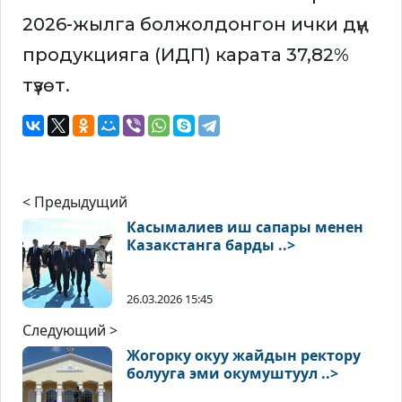
2026-жылга болжолдонгон ички дүң
продукцияга (ИДП) карата 37,82%
түзөт.
< Предыдущий
Касымалиев иш сапары менен
Казакстанга барды ..>
26.03.2026 15:45
Следующий >
Жогорку окуу жайдын ректору
болууга эми окумуштуул ..>