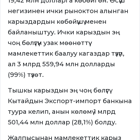
19,42 млн долларга көбөйгөн. Өсүш
негизинен ички рыноктон алынган
карыздардын көбөйүшү менен
байланыштуу. Ички карыздын эң
чоң бөлүгүн узак мөөнөттүү
мамлекеттик баалуу кагаздар түзүп,
ал 3 млрд 559,94 млн долларды
(99%) түзөт.
Тышкы карыздын эң чоң бөлүгү
Кытайдын Экспорт-импорт банкына
туура келип, анын көлөмү 1 млрд
501,44 млн доллар (28,1%) болду.
Жалпысынан мамлекеттик карыз