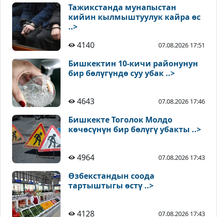
Тажикстанда мунапыстан
кийин кылмыштуулук кайра өс
..>
4140
07.08.2026 17:51
Бишкектин 10-кичи районунун
бир бөлүгүндө суу убак ..>
4643
07.08.2026 17:46
Бишкекте Тоголок Молдо
көчөсүнүн бир бөлүгү убакты ..>
4964
07.08.2026 17:43
Өзбекстандын соода
тартыштыгы өстү ..>
4128
07.08.2026 17:43