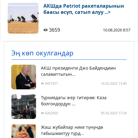
АКШда Patriot ракеталарынын
баасы өсүп, сатып алуу ..>
3659
10.08.2026 8:57
Эң көп окулгандар
АКШ президенти Джо Байдендиин
саламаттыгын...
6471971
16.02.2023 13:40
Түркиядагы жер титирөө: Каза
болгондордун ...
6262050
05.03.2023 17:54
Жаш жубайлар нике түнүндө
табышмактуу түрд...