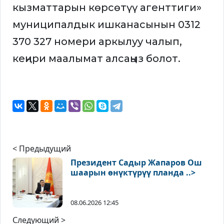
кызматтарын көрсөтүү агенттиги»
муниципалдык ишканасынын 0312
370 327 номери аркылуу чалып,
кеңири маалымат алсаңыз болот.
< Предыдущий
Президент Садыр Жапаров Ош
шаарын өнүктүрүү планда ..>
08.06.2026 12:45
Следующий >