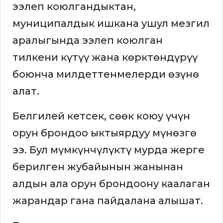
ээлеп коюлгандыктан,
муниципалдык ишкана ушул мезгил
аралыгында ээлеп коюлган
тилкени күтүү жана көрктөндүрүү
боюнча милдеттенмелерди өзүнө
алат.
Белгилей кетсек, сөөк коюу үчүн
орун брондоо ыктыярдуу мүнөзгө
ээ. Бул мүмкүнчүлүктү мурда жерге
берилген жубайынын жанынан
алдын ала орун брондоону каалаган
жарандар гана пайдалана алышат.