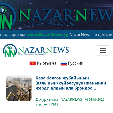
ында!
www.NazarNews.kg
NazarNews - в центре мирово
Кыргызча
Русский
Каза болгон жубайынын
(аялынын/күйөөсүнүн) жанынан
жерди алдын ала брондоо
боюнча Бишкек мэриясынын
түшүндүрмөсү
Журналист: NAZARNEWS
08.06.2026,
11761
12:49