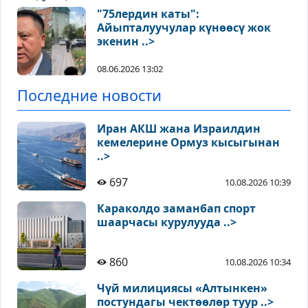
"75лердин каты":
Айыпталуучулар күнөөсү жок
экенин ..>
08.06.2026 13:02
Последние новости
Иран АКШ жана Израилдин
кемелерине Ормуз кысыгынан
..>
697
10.08.2026 10:39
Караколдо заманбап спорт
шаарчасы курулууда ..>
860
10.08.2026 10:34
Чүй милициясы «Алтынкен»
постундагы чектөөлөр туур ..>