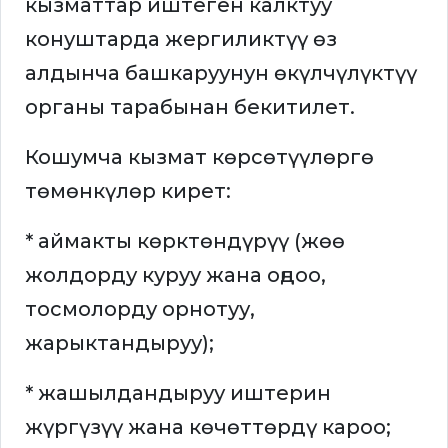
кызматтар иштеген калктуу
конуштарда жергиликтүү өз
алдынча башкаруунун өкүлчүлүктүү
органы тарабынан бекитилет.
Кошумча кызмат көрсөтүүлөргө
төмөнкүлөр кирет:
* аймакты көрктөндүрүү (жөө
жолдорду куруу жана оңдоо,
тосмолорду орнотуу,
жарыктандыруу);
* жашылдандыруу иштерин
жүргүзүү жана көчөттөрдү кароо;