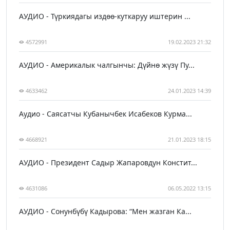
АУДИО - Түркиядагы издөө-куткаруу иштерин ...
4572991
19.02.2023 21:32
АУДИО - Америкалык чалгынчы: Дүйнө жүзү Пу...
4633462
24.01.2023 14:39
Аудио - Саясатчы Кубанычбек Исабеков Курма...
4668921
21.01.2023 18:15
АУДИО - Президент Садыр Жапаровдун Констит...
4631086
06.05.2022 13:15
АУДИО - Сонунбүбү Кадырова: “Мен жазган Ка...