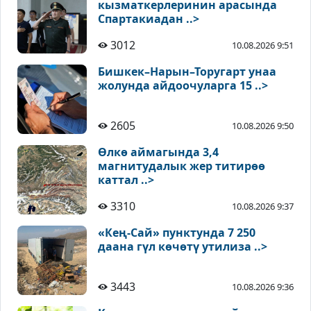
кызматкерлеринин арасында
Спартакиадан ..>
3012
10.08.2026 9:51
Бишкек–Нарын–Торугарт унаа
жолунда айдоочуларга 15 ..>
2605
10.08.2026 9:50
Өлкө аймагында 3,4
магнитудалык жер титирөө
каттал ..>
3310
10.08.2026 9:37
«Кең-Сай» пунктунда 7 250
даана гүл көчөтү утилиза ..>
3443
10.08.2026 9:36