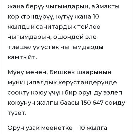
жана берүү чыгымдарын, аймакты
көрктөндүрүү, күтүү жана 10
жылдык санитардык тейлөө
чыгымдарын, ошондой эле
тиешелүү үстөк чыгымдарды
камтыйт.
Муну менен, Бишкек шаарынын
муниципалдык көрүстөндөрүндө
сөөктү коюу үчүн бир орунду ээлеп
коюунун жалпы баасы 150 647 сомду
түзөт.
Орун узак мөөнөткө – 10 жылга