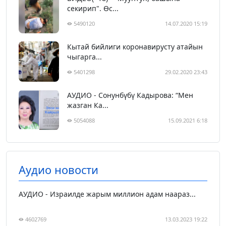
секирип". Өс...
5490120
14.07.2020 15:19
Кытай бийлиги коронавирусту атайын
чыгарга...
5401298
29.02.2020 23:43
АУДИО - Сонунбүбү Кадырова: “Мен
жазган Ка...
5054088
15.09.2021 6:18
Аудио новости
АУДИО - Израилде жарым миллион адам наараз...
4602769
13.03.2023 19:22