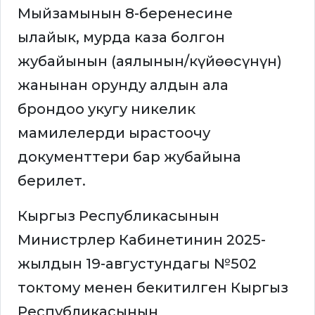
Мыйзамынын 8-беренесине
ылайык, мурда каза болгон
жубайынын (аялынын/күйөөсүнүн)
жанынан орунду алдын ала
брондоо укугу никелик
мамилелерди ырастоочу
документтери бар жубайына
берилет.
Кыргыз Республикасынын
Министрлер Кабинетинин 2025-
жылдын 19-августундагы №502
токтому менен бекитилген Кыргыз
Республикасынын