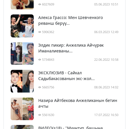
6027609
05.06.2023 10:51
Алекса Грассо: Мен Шевченкого
реванш берүү...
5906362
06.03.2023 12:49
Элдик пикир: Анжелика Айчүрөк
Иманалиеваны...
5734843
22.06.2022 10:58
ЭКСКЛЮЗИВ - Сайкал
Садыбакасованын экс-жол...
5665756
08.06.2023 14:02
Назира Айтбекова Анжеликанын бетин
ачты
5561630
17.07.2022 16:50
ВИДЕО(+18) - "Муунтуп, башына