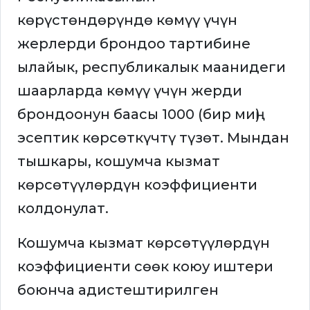
көрүстөндөрүндө көмүү үчүн
жерлерди брондоо тартибине
ылайык, республикалык маанидеги
шаарларда көмүү үчүн жерди
брондоонун баасы 1000 (бир миң)
эсептик көрсөткүчтү түзөт. Мындан
тышкары, кошумча кызмат
көрсөтүүлөрдүн коэффициенти
колдонулат.
Кошумча кызмат көрсөтүүлөрдүн
коэффициенти сөөк коюу иштери
боюнча адистештирилген