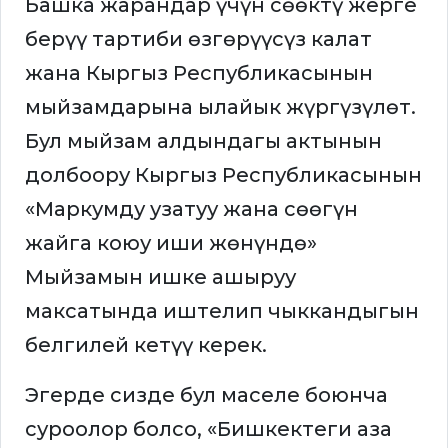
Башка жарандар үчүн сөөктү жерге
берүү тартиби өзгөрүүсүз калат
жана Кыргыз Республикасынын
мыйзамдарына ылайык жүргүзүлөт.
Бул мыйзам алдындагы актынын
долбоору Кыргыз Республикасынын
«Маркумду узатуу жана сөөгүн
жайга коюу иши жөнүндө»
Мыйзамын ишке ашыруу
максатында иштелип чыккандыгын
белгилей кетүү керек.
Эгерде сизде бул маселе боюнча
суроолор болсо, «Бишкектеги аза