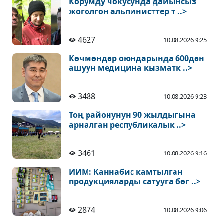
Корумду чокусунда дайынсыз
жоголгон альпинисттер т ..>
4627
10.08.2026 9:25
Көчмөндөр оюндарында 600дөн
ашуун медицина кызматк ..>
3488
10.08.2026 9:23
Тоң районунун 90 жылдыгына
арналган республикалык ..>
3461
10.08.2026 9:16
ИИМ: Каннабис камтылган
продукцияларды сатууга бөг ..>
2874
10.08.2026 9:06