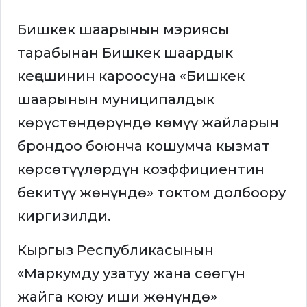
Бишкек шаарынын мэриясы
тарабынан Бишкек шаардык
кеңешинин кароосуна «Бишкек
шаарынын муниципалдык
көрүстөндөрүндө көмүү жайларын
брондоо боюнча кошумча кызмат
көрсөтүүлөрдүн коэффициентин
бекитүү жөнүндө» токтом долбоору
киргизилди.
Кыргыз Республикасынын
«Маркумду узатуу жана сөөгүн
жайга коюу иши жөнүндө»