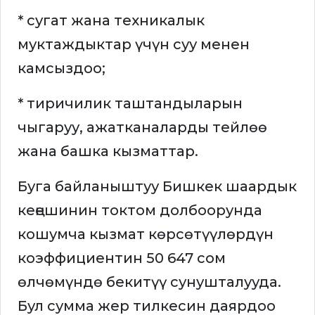
* сугат жана техникалык
муктаждыктар үчүн суу менен
камсыздоо;
* тиричилик таштандыларын
чыгаруу, ажатканаларды тейлөө
жана башка кызматтар.
Буга байланыштуу Бишкек шаардык
кеңешинин токтом долбоорунда
кошумча кызмат көрсөтүүлөрдүн
коэффициентин 50 647 сом
өлчөмүндө бекитүү сунушталууда.
Бул сумма жер тилкесин даярдоо