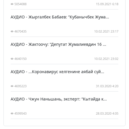
5054088
15.09.2021 6:18
АУДИО - Жыргалбек Бабаев: “Кубанычбек Жума...
4670435
10.02.2021 23:17
АУДИО - Жактоочу: “Депутат Жумалиевдин 16 ...
4640150
10.02.2021 23:02
АУДИО - ...Коронавирус келгенине аябай сүй...
4695223
31.03.2020 4:20
АУДИО - Чжун Наньшань, эксперт: “Кытайда к...
4599543
28.03.2020 4:05