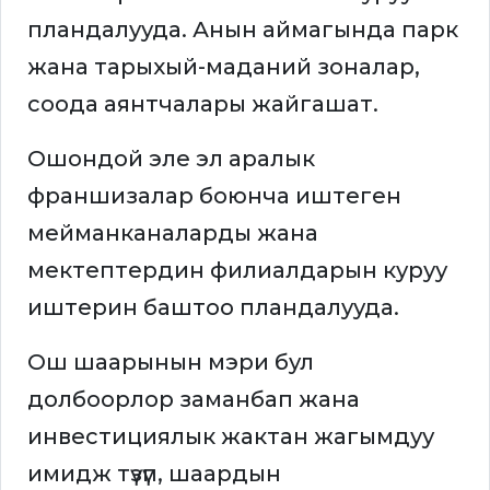
пландалууда. Анын аймагында парк
жана тарыхый-маданий зоналар,
соода аянтчалары жайгашат.
Ошондой эле эл аралык
франшизалар боюнча иштеген
мейманканаларды жана
мектептердин филиалдарын куруу
иштерин баштоо пландалууда.
Ош шаарынын мэри бул
долбоорлор заманбап жана
инвестициялык жактан жагымдуу
имидж түзүп, шаардын