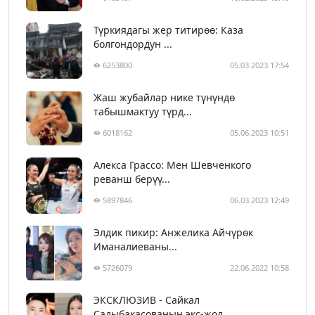
Түркиядагы жер титирөө: Каза
болгондордун ...
6253800
05.03.2023 17:54
Жаш жубайлар нике түнүндө
табышмактуу түрд...
6018162
05.06.2023 10:51
Алекса Грассо: Мен Шевченкого
реванш берүү...
5897846
06.03.2023 12:49
Элдик пикир: Анжелика Айчүрөк
Иманалиеваны...
5726079
22.06.2022 10:58
ЭКСКЛЮЗИВ - Сайкал
Садыбакасованын экс-жол...