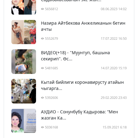
5656812
08.06.2023 14:02
Назира Айтбекова Анжеликанын бетин
ачты
5552679
17.07.2022 16:50
ВИДЕО(+18) - "Муунтуп, башына
секирип". Өс...
5481685
14.07.2020 15:19
Кытай бийлиги коронавирусту атайын
чыгарга...
5392606
29.02.2020 23:43
АУДИО - Сонунбүбү Кадырова: “Мен
жазган Ка...
5036168
15.09.2021 6:18