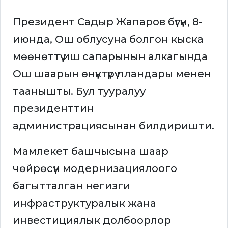
Президент Садыр Жапаров бүгүн, 8-
июнда, Ош облусуна болгон кыска
мөөнөттүү иш сапарынын алкагында
Ош шаарын өнүктүрүү пландары менен
таанышты. Бул тууралуу
президенттин
администрациясынан билдиришти.
Мамлекет башчысына шаар
чөйрөсүн модернизациялоого
багытталган негизги
инфраструктуралык жана
инвестициялык долбоорлор