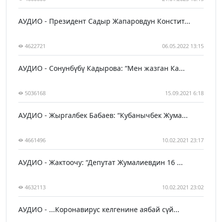
АУДИО - Президент Садыр Жапаровдун Констит...
4622721
06.05.2022 13:15
АУДИО - Сонунбүбү Кадырова: “Мен жазган Ка...
5036168
15.09.2021 6:18
АУДИО - Жыргалбек Бабаев: “Кубанычбек Жума...
4661496
10.02.2021 23:17
АУДИО - Жактоочу: “Депутат Жумалиевдин 16 ...
4632113
10.02.2021 23:02
АУДИО - ...Коронавирус келгенине аябай сүй...