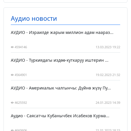
Аудио новости
АУДИО - Израилде жарым миллион адам наараз...
4594146
13.03.2023 19:22
АУДИО - Түркиядагы издөө-куткаруу иштерин ...
4564901
19.02.2023 21:32
АУДИО - Америкалык чалгынчы: Дүйнө жүзү Пу...
4625592
24.01.2023 14:39
Аудио - Саясатчы Кубанычбек Исабеков Курма...
4660606
21.01.2023 18:15