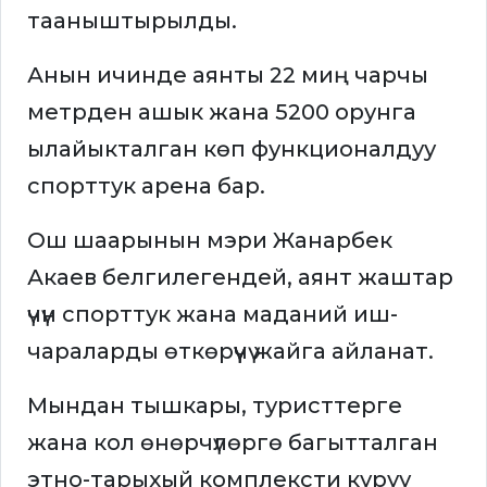
тааныштырылды.
Анын ичинде аянты 22 миң чарчы
метрден ашык жана 5200 орунга
ылайыкталган көп функционалдуу
спорттук арена бар.
Ош шаарынын мэри Жанарбек
Акаев белгилегендей, аянт жаштар
үчүн спорттук жана маданий иш-
чараларды өткөрүүчү жайга айланат.
Мындан тышкары, туристтерге
жана кол өнөрчүлөргө багытталган
этно-тарыхый комплексти куруу