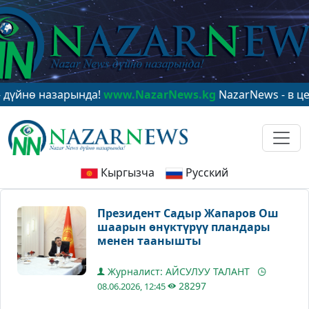
 назарында!
www.NazarNews.kg
NazarNews - в центре м
Кыргызча
Русский
Президент Садыр Жапаров Ош
шаарын өнүктүрүү пландары
менен таанышты
Журналист: АЙСУЛУУ ТАЛАНТ
28297
08.06.2026, 12:45