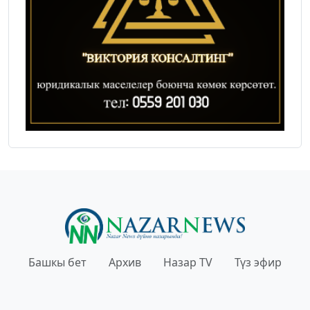
Башкы бет
Архив
Назар TV
Түз эфир