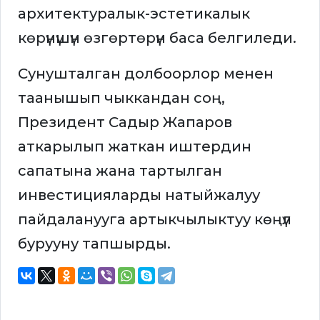
архитектуралык-эстетикалык
көрүнүшүн өзгөртөрүн баса белгиледи.
Сунушталган долбоорлор менен
таанышып чыккандан соң,
Президент Садыр Жапаров
аткарылып жаткан иштердин
сапатына жана тартылган
инвестицияларды натыйжалуу
пайдаланууга артыкчылыктуу көңүл
бурууну тапшырды.