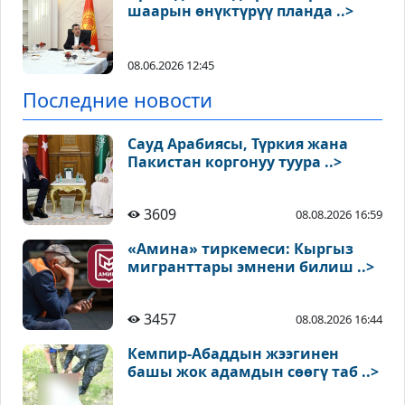
шаарын өнүктүрүү планда ..>
08.06.2026 12:45
Последние новости
Сауд Арабиясы, Түркия жана
Пакистан коргонуу туура ..>
3609
08.08.2026 16:59
«Амина» тиркемеси: Кыргыз
мигранттары эмнени билиш ..>
3457
08.08.2026 16:44
Кемпир-Абаддын жээгинен
башы жок адамдын сөөгү таб ..>