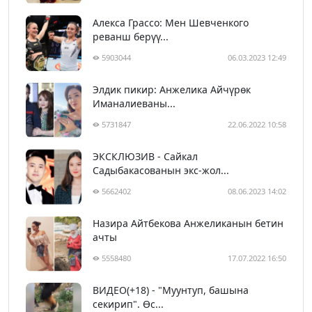
Алекса Грассо: Мен Шевченкого
реванш берүү...
5903044
06.03.2023 12:49
Элдик пикир: Анжелика Айчүрөк
Иманалиеваны...
5731847
22.06.2022 10:58
ЭКСКЛЮЗИВ - Сайкал
Садыбакасованын экс-жол...
5662402
08.06.2023 14:02
Назира Айтбекова Анжеликанын бетин
ачты
5558480
17.07.2022 16:50
ВИДЕО(+18) - "Муунтуп, башына
секирип". Өс...