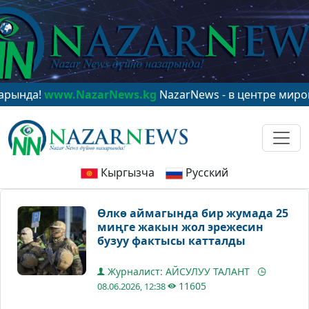
а!
www.NazarNews.kg
NazarNews - в центре мирового в
Кыргызча
Русский
Өлкө аймагында бир жумада 25
миңге жакын жол эрежесин
бузуу фактысы катталды
Журналист: АЙСУЛУУ ТАЛАНТ
11605
08.06.2026, 12:38