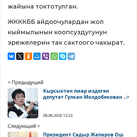
жайына токтотулган.
ЖКККББ айдоочулардан жол
кыймылынын коопсуздугунун
эрежелерин так сактоого чакырат.
< Предыдущий
Кырсыктан пиар издеген
депутат Гүлкан Молдобекован ..>
08.06.2026 12:23
Следующий >
Президент Садыр Жапаров Ош