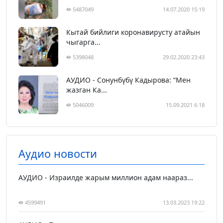
5487049
14.07.2020 15:19
Кытай бийлиги коронавирусту атайын
чыгарга...
5398048
29.02.2020 23:43
АУДИО - Сонунбүбү Кадырова: “Мен
жазган Ка...
5046009
15.09.2021 6:18
Аудио новости
АУДИО - Израилде жарым миллион адам наараз...
4599491
13.03.2023 19:22