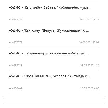
АУДИО - Жыргалбек Бабаев: “Кубанычбек Жума...
4667027
10.02.2021 23:17
АУДИО - Жактоочу: “Депутат Жумалиевдин 16 ...
4637079
10.02.2021 23:02
АУДИО - ...Коронавирус келгенине аябай сүй...
4692021
31.03.2020 4:20
АУДИО - Чжун Наньшань, эксперт: “Кытайда к...
4596441
28.03.2020 4:05