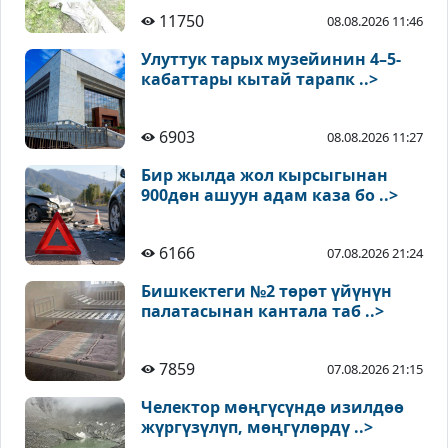
11750
08.08.2026 11:46
Улуттук тарых музейинин 4–5-
кабаттары кытай тарапк ..>
6903
08.08.2026 11:27
Бир жылда жол кырсыгынан
900дөн ашуун адам каза бо ..>
6166
07.08.2026 21:24
Бишкектеги №2 төрөт үйүнүн
палатасынан кантала таб ..>
7859
07.08.2026 21:15
Челектор мөңгүсүндө изилдөө
жүргүзүлүп, мөңгүлөрдү ..>