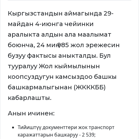
Кыргызстандын аймагында 29-
майдан 4-июнга чейинки
аралыкта алдын ала маалымат
боюнча, 24 миң 985 жол эрежесин
бузуу фактысы аныкталды. Бул
тууралуу Жол кыймылынын
коопсуздугун камсыздоо башкы
башкармалыгынан (ЖКККББ)
кабарлашты.
Анын ичинен:
Тийиштүү документтери жок транспорт
каражаттарын башкаруу - 2 539;