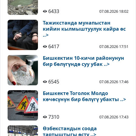
6433
07.08.2026 18:02
Тажикстанда мунапыстан
кийин кылмыштуулук кайра өс
..>
6417
07.08.2026 17:51
Бишкектин 10-кичи районунун
бир бөлүгүндө суу убак ..>
6545
07.08.2026 17:46
Бишкекте Тоголок Молдо
көчөсүнүн бир бөлүгү убакты ..>
7310
07.08.2026 17:43
Өзбекстандын соода
тартыштыгы өстү ..>