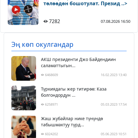
төлөөдөн бошотулат. Презид ..>
7282
07.08.2026 16:50
Эң көп окулгандар
АКШ президенти Джо Байдендиин
саламаттыгын...
6468609
16.02.2023 13:40
Түркиядагы жер титирөө: Каза
болгондордун ...
6258971
05.03.2023 17:54
Жаш жубайлар нике түнүндө
табышмактуу түрд...
6024202
05.06.2023 10:51