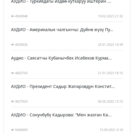
АУДИО - Түркиядагы издөө-куткаруу иштерин ...
4569948
19.02.2023 21:32
АУДИО - Америкалык чалгынчы: Дүйнө жүзү Пу...
4630626
24.01.2023 14:39
Аудио - Саясатчы Кубанычбек Исабеков Курма...
4665743
21.01.2023 18:15
АУДИО - Президент Садыр Жапаровдун Констит...
4627924
06.05.2022 13:15
АУДИО - Сонунбүбү Кадырова: “Мен жазган Ка...
5046009
15.09.2021 6:18