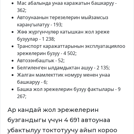
Мас абалында унаа каражатын башкаруу -
362;
Автоунаанын терезелерин мыйзамсыз
караңгылатуу - 193;
Жөө жүргүнчүлөр катышкан жол эреже
бузуулар - 1 238;
Транспорт каражаттарынын эксплуатациялоо
эрежелерин бузуу - 4 502;
Автоээнбаштык - 52;
Белгиленген ылдамдыктан ашуу - 2 135;
Жалган мамлекттик номуру менен унаа
башкаруу - 6;
Башка жол эрежелерин бузуу фактылары - 9
267;
Ар кандай жол эрежелерин
бузгандыгы үчүн 4 691 автоунаа
убактылуу токтотуучу айып короо