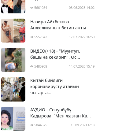
5661084
08.06.2023 14:02
Назира Айтбекова
Анжеликанын бетин ачты
5557342
17.07.2022 16:50
ВИДЕО(+18) - "Муунтуп,
башына секирип". Өс...
5485908
14.07.2020 15:19
Кытай бийлиги
5396714
29.02.2020 23:43
коронавирусту атайын
чыгарга...
АУДИО - Сонунбүбү
Кадырова: “Мен жазган Ка...
5044575
15.09.2021 6:18