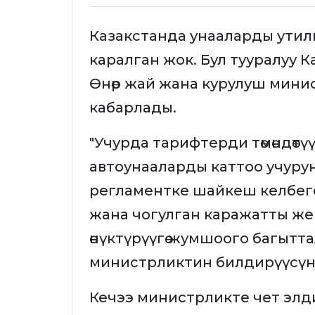
Казакстанда унааларды утили
каралган жок. Бул тууралуу К
Өнөр жай жана курулуш мин
кабарлады.
"Учурда тарифтерди төмөндөтүү
автоунааларды каттоо учурун
регламентке шайкеш келбеген
жана чогулган каражатты же
өнүктүрүүгө жумшоого багытта
министрликтин билдирүүсүнд
Кечээ министрликте чет элд