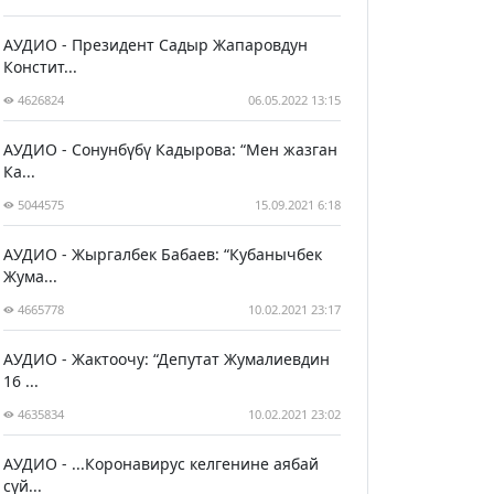
АУДИО - Президент Садыр Жапаровдун
Констит...
4626824
06.05.2022 13:15
АУДИО - Сонунбүбү Кадырова: “Мен жазган
Ка...
5044575
15.09.2021 6:18
АУДИО - Жыргалбек Бабаев: “Кубанычбек
Жума...
4665778
10.02.2021 23:17
АУДИО - Жактоочу: “Депутат Жумалиевдин
16 ...
4635834
10.02.2021 23:02
АУДИО - ...Коронавирус келгенине аябай
сүй...