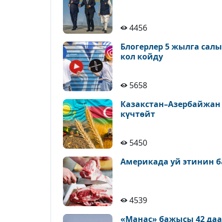
4456
Блогерлер 5 жылга сал
кол койду
5658
Казакстан–Азербайжан
күчтөйт
5450
Америкада уй этинин б
4539
«Манас» бажысы 42 да