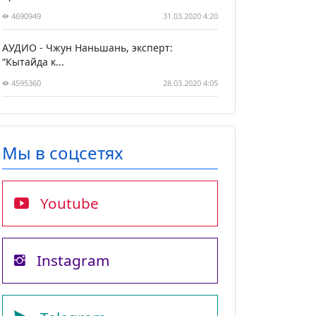
4690949
31.03.2020 4:20
АУДИО - Чжун Наньшань, эксперт:
“Кытайда к...
4595360
28.03.2020 4:05
Мы в соцсетях
Youtube
Instagram