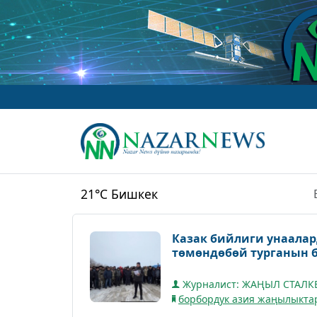
21°C
Бишкек
Казак бийлиги унаалар
төмөндөбөй турганын 
Журналист: ЖАҢЫЛ СТАЛ
борбордук азия жаңылыкта