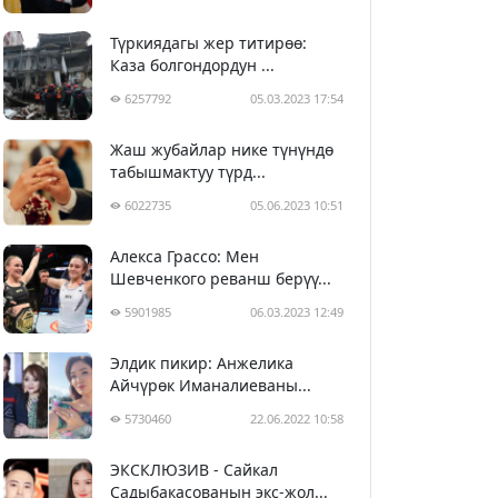
Түркиядагы жер титирөө:
Каза болгондордун ...
6257792
05.03.2023 17:54
Жаш жубайлар нике түнүндө
табышмактуу түрд...
6022735
05.06.2023 10:51
Алекса Грассо: Мен
Шевченкого реванш берүү...
5901985
06.03.2023 12:49
Элдик пикир: Анжелика
Айчүрөк Иманалиеваны...
5730460
22.06.2022 10:58
ЭКСКЛЮЗИВ - Сайкал
Садыбакасованын экс-жол...