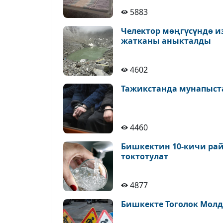
5883
Челектор мөңгүсүндө и
жатканы аныкталды
4602
Тажикстанда мунапыст
4460
Бишкектин 10-кичи рай
токтотулат
4877
Бишкекте Тоголок Молд