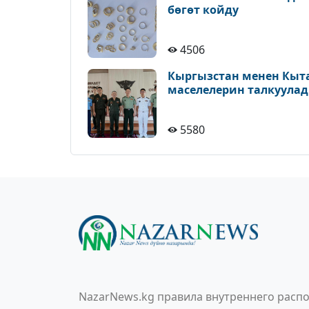
бөгөт койду
4506
Кыргызстан менен Кыт
маселелерин талкуула
5580
NazarNews.kg правила внутреннего распо