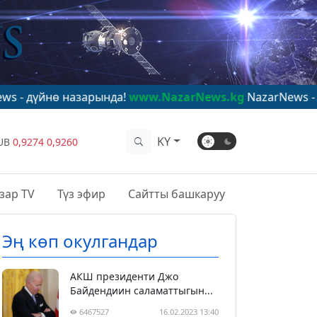
назарында!
www.NazarNews.kg
NazarNews - в центре ми
KY
UB
0,9274
0,9260
зар TV
Түз эфир
Сайтты башкаруу
Эң көп окулгандар
АКШ президенти Джо
Байдендиин саламаттыгын...
6467527
16.02.2023 13:40