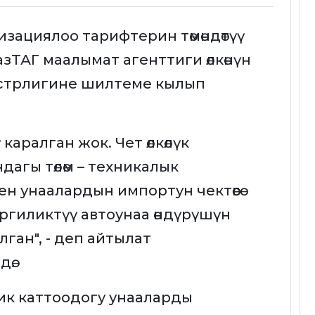
зациялоо тарифтерин төмөндөтүү
азТАГ маалымат агенттиги өлкөнүн
истрлигине шилтеме кылып
 каралган жок. Чет өлкөлүк
дагы төлөм – техникалык
 унаалардын импортун чектөөгө
ргиликтүү автоунаа өндүрүшүн
лган", - деп айтылат
ө.
ик каттоодогу унааларды