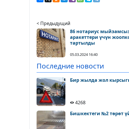
< Предыдущий
86 нотариус мыйзамсы
аракеттери үчүн жоопк
тартылды
05.03.2024 16:40
Последние новости
Бир жылда жол кырсыгы
4268
Бишкектеги №2 төрөт ү