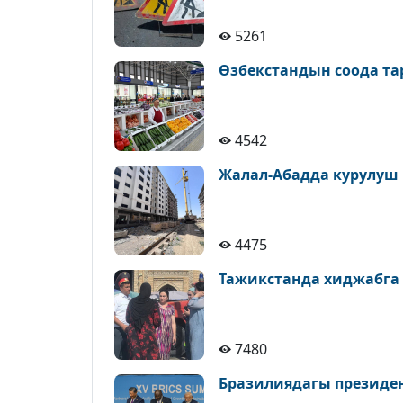
5261
Өзбекстандын соода т
4542
Жалал-Абадда курулуш
4475
Тажикстанда хиджабга
7480
Бразилиядагы президе