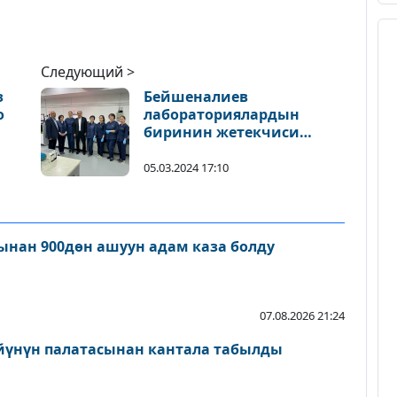
Следующий >
з
Бейшеналиев
о
лабораториялардын
биринин жетекчиси
менен сүйлөшүүлөрдү
жүргүздү
05.03.2024 17:10
нан 900дөн ашуун адам каза болду
07.08.2026 21:24
йүнүн палатасынан кантала табылды