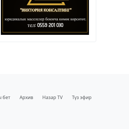
 бет
Архив
Назар TV
Түз эфир