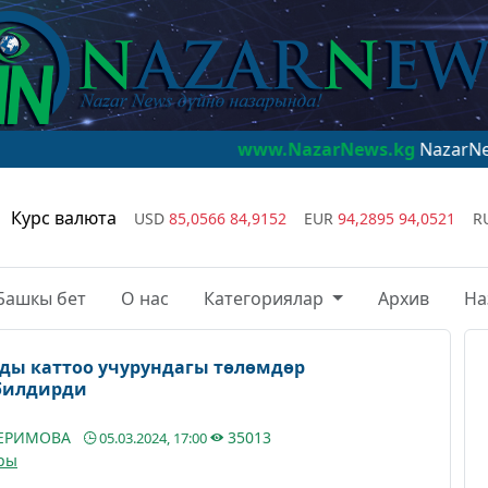
www.NazarNews.kg
NazarNews - дүйнө 
Курс валюта
USD
85,0566
84,9152
EUR
94,2895
94,0521
R
Башкы бет
О нас
Категориялар
Архив
На
ды каттоо учурундагы төлөмдөр
билдирди
КЕРИМОВА
35013
05.03.2024, 17:00
ры