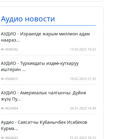
Аудио новости
АУДИО - Израилде жарым миллион адам
наараз...
4598342
13.03.2023 19:22
АУДИО - Түркиядагы издөө-куткаруу
иштерин ...
4568815
19.02.2023 21:32
АУДИО - Америкалык чалгынчы: Дүйнө
жүзү Пу...
4629484
24.01.2023 14:39
Аудио - Саясатчы Кубанычбек Исабеков
Курма...
4664642
21.01.2023 18:15