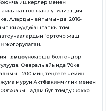
боюнча ишкерлер менен
лгачкы каттоо жана утилизация
шкөн. Алардын айтымында, 2016-
лып кирүүдө баштапкы төлөм
ү автоунаалардын "орточо жаш
ин жогорулаган.
 төлөмдөрүнө каршы болгондор
улууда. Февраль айында 70ке
 алымын 200 миң теңгеге чейин
 жума мурун Актөбө акимчилик менен
0гө жакын адам бул төлөмдү жокко