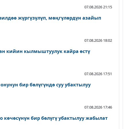
07.08.2026 21:15
зилдөө жүргүзүлүп, мөңгүлөрдүн азайып
07.08.2026 18:02
ан кийин кылмыштуулук кайра өстү
07.08.2026 17:51
онунун бир бөлүгүндө суу убактылуу
07.08.2026 17:46
о көчөсүнүн бир бөлүгү убактылуу жабылат