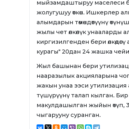
мыйзамдаштыруу маселеси 
жолугушуу өткөн. Ишкерлер а
алымдарын төмөндөтүүнү өтүнү
жылы чет өлкөлүк унааларды а
киргизилгенден бери өлкөдөг
курагы" 20дан 24 жашка чей
Жыл башынан бери утилизация
нааразылык акцияларына чог
жакын унаа ээси утилизация
түшүрүүнү талап кылган. Бир
макулдашылган жыйын өтүп, 30
чыгарууну суранган.