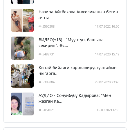
Назира Айтбекова Анжеликанын бетин
ачты
5560308
17.07.2022 16:50
ВИДЕО(+18) - "Муунтуп, башына
секирип". Өс...
5488731
14.07.2020 15:19
Кытай бийлиги коронавирусту атайын
чыгарга...
5399884
29.02.2020 23:43
АУДИО - Сонунбүбү Кадырова: “Мен
жазган Ка...
5051021
15.09.2021 6:18