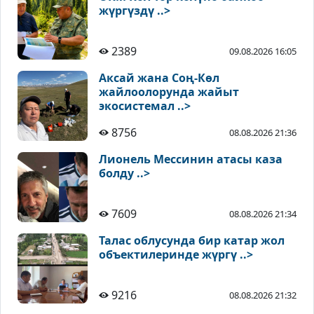
жүргүздү ..>
2389
09.08.2026 16:05
Аксай жана Соң-Көл
жайлоолорунда жайыт
экосистемал ..>
8756
08.08.2026 21:36
Лионель Мессинин атасы каза
болду ..>
7609
08.08.2026 21:34
Талас облусунда бир катар жол
объектилеринде жүргү ..>
9216
08.08.2026 21:32