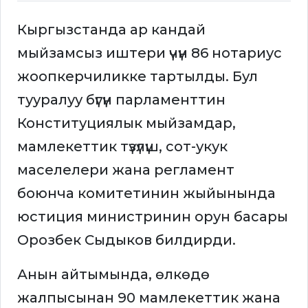
Кыргызстанда ар кандай
мыйзамсыз иштери үчүн 86 нотариус
жоопкерчиликке тартылды. Бул
тууралуу бүгүн парламенттин
Конституциялык мыйзамдар,
мамлекеттик түзүлүш, сот-укук
маселелери жана регламент
боюнча комитетинин жыйынында
юстиция министринин орун басары
Орозбек Сыдыков билдирди.
Анын айтымында, өлкөдө
жалпысынан 90 мамлекеттик жана