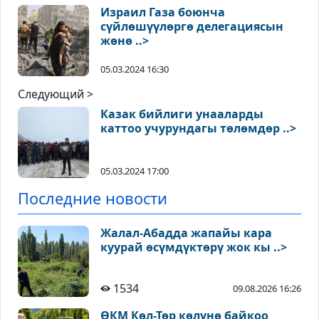
Израил Газа боюнча
сүйлөшүүлөргө делегациясын
жөнө ..>
05.03.2024 16:30
Следующий >
Казак бийлиги унааларды
каттоо учурундагы төлөмдөр ..>
05.03.2024 17:00
Последние новости
Жалал-Абадда жапайы кара
куурай өсүмдүктөрү жок кы ..>
1534
09.08.2026 16:26
ӨКМ Көл-Төр көлүнө байкоо