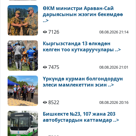
ӨКМ министри Араван-Сай
дарыясынын жээгин бекемдөө
..>
7126
08.08.2026 21:14
Кыргызстанда 13 өлкөдөн
келген тоо куткаруучулары ..>
7475
08.08.2026 21:01
Үркүндө курман болгондордун
элеси мамлекеттин эсин ..>
8522
08.08.2026 20:16
Бишкекте №23, 107 жана 203
автобустардын каттамдар ..>