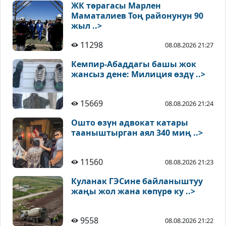
ЖК төрагасы Марлен
Маматалиев Тоң районунун 90
жыл ..>
11298
08.08.2026 21:27
Кемпир-Абаддагы башы жок
жансыз дене: Милиция өздү ..>
15669
08.08.2026 21:24
Ошто өзүн адвокат катары
тааныштырган аял 340 миң ..>
11560
08.08.2026 21:23
Куланак ГЭСине байланыштуу
жаңы жол жана көпүрө ку ..>
9558
08.08.2026 21:22