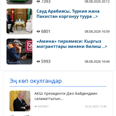
7393
08.08.2026 20:12
Сауд Арабиясы, Түркия жана
Пакистан коргонуу туура ..>
6801
08.08.2026 16:59
«Амина» тиркемеси: Кыргыз
мигранттары эмнени билиш ..>
5993
08.08.2026 16:44
Эң көп окулгандар
АКШ президенти Джо Байдендиин
саламаттыгын...
6470451
16.02.2023 13:40