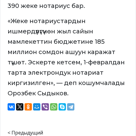
390 жеке нотариус бар.
«Жеке нотариустардын
ишмердүүлүгүнөн жыл сайын
мамлекеттин бюджетине 185
миллион сомдон ашуун каражат
түшөт. Эскерте кетсем, 1-февралдан
тарта электрондук нотариат
киргизилген», — деп кошумчалады
Орозбек Сыдыков.
< Предыдущий