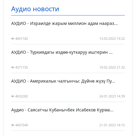
Аудио новости
АУДИО - Израилде жарым миллион адам наараз...
4601182
13.03.2023 19:22
АУДИО - Түркиядагы издөө-куткаруу иштерин ...
4571735
19.02.2023 21:32
АУДИО - Америкалык чалгынчы: Дүйнө жүзү Пу...
4632282
24.01.2023 14:39
Аудио - Саясатчы Кубанычбек Исабеков Курма...
4667540
21.01.2023 18:15