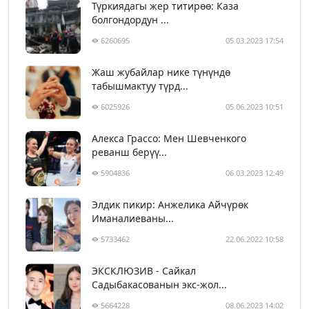
Түркиядагы жер титирөө: Каза
болгондордун ...
6260695
05.03.2023 17:54
Жаш жубайлар нике түнүндө
табышмактуу түрд...
6025926
05.06.2023 10:51
Алекса Грассо: Мен Шевченкого
реванш берүү...
5904836
06.03.2023 12:49
Элдик пикир: Анжелика Айчүрөк
Иманалиеваны...
5733462
22.06.2022 10:58
ЭКСКЛЮЗИВ - Сайкал
Садыбакасованын экс-жол...
5664228
08.06.2023 14:02