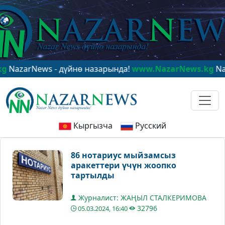
rNews - дүйнө назарында!
www.NazarNews.kg
NazarNew
Кыргызча
Русский
86 нотариус мыйзамсыз
аракеттери үчүн жоопко
тартылды
Журналист: ЖАҢЫЛ СТАЛКЕРИМОВА
32796
05.03.2024, 16:40