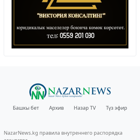
Башкы бет
Архив
Назар TV
Түз эфир
NazarNews.kg правила внутреннего распорядка