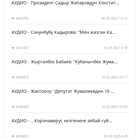
АУДИО - Президент Садыр Жапаровдун Констит...
4629755
06.05.2022 13:15
АУДИО - Сонунбүбү Кадырова: “Мен жазган Ка...
5051021
15.09.2021 6:18
АУДИО - Жыргалбек Бабаев: “Кубанычбек Жума...
4668915
10.02.2021 23:17
АУДИО - Жактоочу: “Депутат Жумалиевдин 16 ...
4638920
10.02.2021 23:02
АУДИО - ...Коронавирус келгенине аябай сүй...
4693823
31.03.2020 4:20