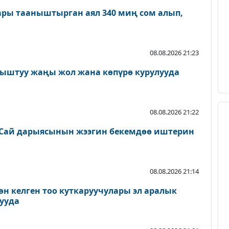
ары тааныштырган аял 340 миң сом алып,
08.08.2026 21:23
ыштуу жаңы жол жана көпүрө курулууда
08.08.2026 21:22
Сай дарыясынын жээгин бекемдөө иштерин
08.08.2026 21:14
өн келген тоо куткаруучулары эл аралык
ууда