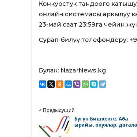
Конкурстук тандоого катышуу
онлайн системасы аркылуу к
23-май саат 23:59га чейин жү
Сурап-билүү телефондору: +99
Булак: NazarNews.kg
< Предыдущий
Бүгүн Бишкекте. Аба
ырайы, окуялар, датал