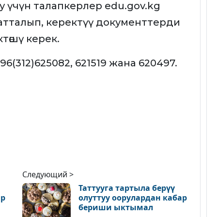
 үчүн талапкерлер edu.gov.kg
атталып, керектүү документтерди
ктөшү керек.
6(312)625082, 621519 жана 620497.
Следующий >
Таттууга тартыла берүү
ар
олуттуу оорулардан кабар
бериши ыктымал