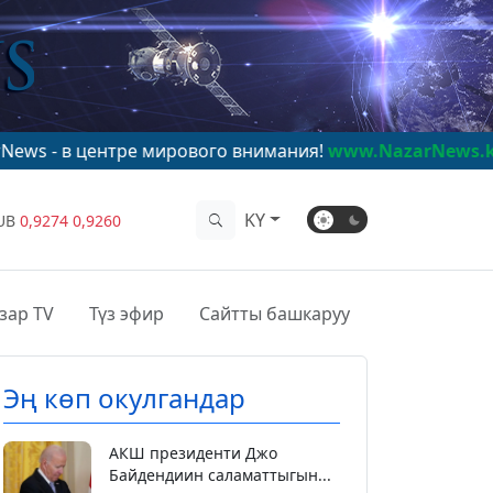
нтре мирового внимания!
www.NazarNews.kg
KY
UB
0,9274
0,9260
зар TV
Түз эфир
Сайтты башкаруу
Эң көп окулгандар
АКШ президенти Джо
Байдендиин саламаттыгын...