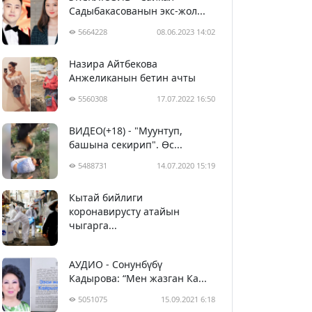
Садыбакасованын экс-жол...
5664228
08.06.2023 14:02
Назира Айтбекова
Анжеликанын бетин ачты
5560308
17.07.2022 16:50
ВИДЕО(+18) - "Муунтуп,
башына секирип". Өс...
5488731
14.07.2020 15:19
Кытай бийлиги
5399884
29.02.2020 23:43
коронавирусту атайын
чыгарга...
АУДИО - Сонунбүбү
Кадырова: “Мен жазган Ка...
5051075
15.09.2021 6:18