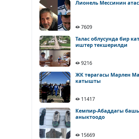
Лионель Мессинин атас
7609
Талас облусунда бир к
иштер текшерилди
9216
ЖК төрагасы Марлен М
катышты
11417
Кемпир-Абаддагы башы
аныктоодо
15669