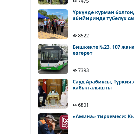
7475
Үркүндө курман болгон
абийиринде түбөлүк с
8522
Бишкекте №23, 107 жан
өзгөрөт
7393
Сауд Арабиясы, Түркия
кабыл алышты
6801
«Амина» тиркемеси: К