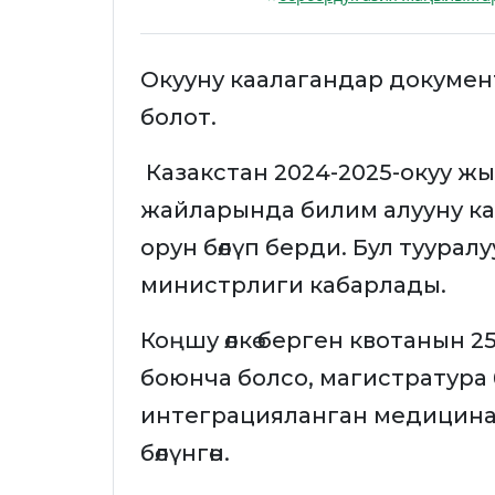
Окууну каалагандар докумен
болот.
Казакстан 2024-2025-окуу жы
жайларында билим алууну ка
орун бөлүп берди. Бул туурал
министрлиги кабарлады.
Коңшу өлкө берген квотанын 
боюнча болсо, магистратура 
интеграцияланган медицина
бөлүнгөн.