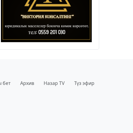
 бет
Архив
Назар TV
Түз эфир