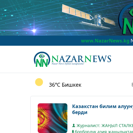
www.NazarNews.kg
NazarNews - 
36°C
Бишкек
Казакстан билим алуун
берди
Журналист: ЖАҢЫЛ СТАЛ
борбордук азия жаңылыкта