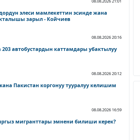
08.08.2026 21:01
дордун элеси мамлекеттин эсинде жана
акталышы зарыл - Койчиев
08.08.2026 20:16
а 203 автобустардын каттамдары убактылуу
08.08.2026 20:12
 жана Пакистан коргонуу тууралуу келишим
08.08.2026 16:59
ыргыз мигранттары эмнени билиши керек?