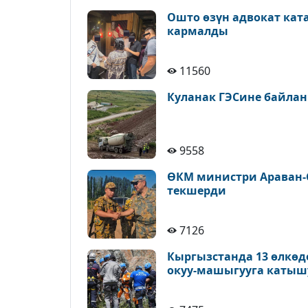
Ошто өзүн адвокат кат
кармалды
11560
Куланак ГЭСине байлан
9558
ӨКМ министри Араван-
текшерди
7126
Кыргызстанда 13 өлкөд
окуу-машыгууга катыш