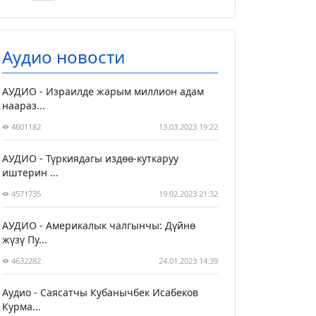
Аудио новости
АУДИО - Израилде жарым миллион адам
наараз...
4601182
13.03.2023 19:22
АУДИО - Түркиядагы издөө-куткаруу
иштерин ...
4571735
19.02.2023 21:32
АУДИО - Америкалык чалгынчы: Дүйнө
жүзү Пу...
4632282
24.01.2023 14:39
Аудио - Саясатчы Кубанычбек Исабеков
Курма...