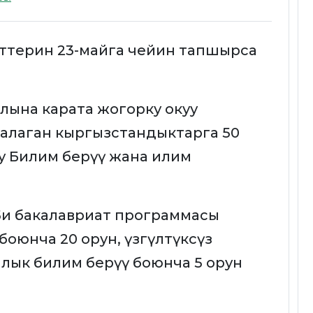
ттерин 23-майга чейин тапшырса
лына карата жогорку окуу
алаган кыргызстандыктарга 50
уу Билим берүү жана илим
25и бакалавриат программасы
боюнча 20 орун, үзгүлтүксүз
лык билим берүү боюнча 5 орун