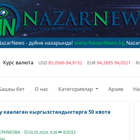
дүйнө назарында!
www.NazarNews.kg
NazarNews - в це
Курс валюта
USD
85,0566
84,9152
EUR
94,2895
94,0521
R
Башкы бет
О нас
Категориялар
Архив
На
у каалаган кыргызстандыктарга 50 квота
КЕРИМОВА
82032
03.05.2024, 9:28
ры