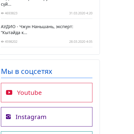
сүй...
4693823
31.03.2020 4:20
АУДИО - Чжун Наньшань, эксперт:
“Кытайда к...
4598202
28.03.2020 4:05
Мы в соцсетях
Youtube
Instagram