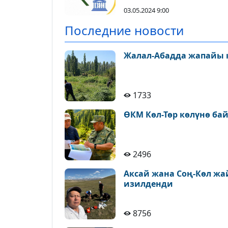
03.05.2024 9:00
Последние новости
Жалал-Абадда жапайы 
1733
ӨКМ Көл-Төр көлүнө ба
2496
Аксай жана Соң-Көл ж
изилденди
8756