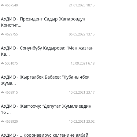
4667540
21.01.2023 18:15
АУДИО - Президент Садыр Жапаровдун
Констит...
4629755
06.05.2022 13:15
АУДИО - Сонунбүбү Кадырова: “Мен жазган
Ка...
5051075
15.09.2021 6:18
АУДИО - Жыргалбек Бабаев: “Кубанычбек
Жума...
4668915
10.02.2021 23:17
АУДИО - Жактоочу: “Депутат Жумалиевдин
16 ...
4638920
10.02.2021 23:02
АУДИО - ...Коронавирус келгенине аябай